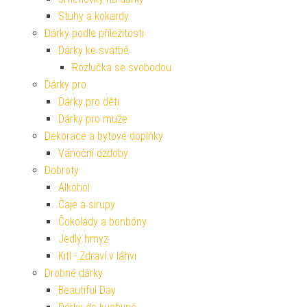
Stuhy a kokardy
Dárky podle příležitosti
Dárky ke svatbě
Rozlučka se svobodou
Dárky pro
Dárky pro děti
Dárky pro muže
Dekorace a bytové doplňky
Vánoční ozdoby
Dobroty
Alkohol
Čaje a sirupy
Čokolády a bonbóny
Jedlý hmyz
Kitl - Zdraví v láhvi
Drobné dárky
Beautiful Day