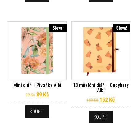
Sleva!
Sleva!
Mini diář – Pivoňky Albi
18 měsíční diář – Capybary
Albi
Původní cena byla: 99 Kč.
Aktuální cena je: 89 Kč.
89
Kč
99
Kč
Původní cena byl
Aktuální c
152
Kč
169
Kč
KOUPIT
KOUPIT