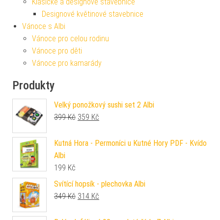
Klasické a designové stavebnice
Designové květinové stavebnice
Vánoce s Albi
Vánoce pro celou rodinu
Vánoce pro děti
Vánoce pro kamarády
Produkty
Velký ponožkový sushi set 2 Albi
Původní cena byla: 399 Kč.
Aktuální cena je: 359 Kč.
399
Kč
359
Kč
Kutná Hora - Permoníci u Kutné Hory PDF - Kvído
Albi
199
Kč
Svítící hopsík - plechovka Albi
Původní cena byla: 349 Kč.
Aktuální cena je: 314 Kč.
349
Kč
314
Kč