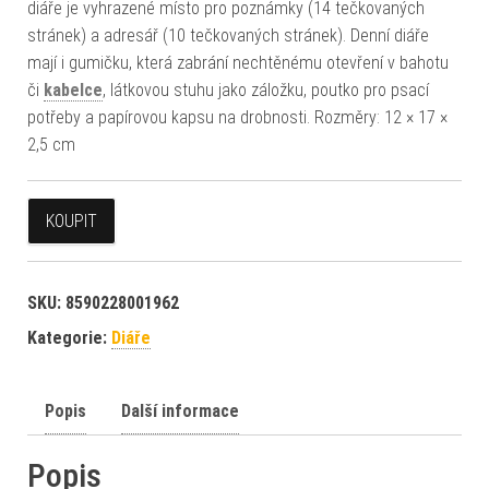
diáře je vyhrazené místo pro poznámky (14 tečkovaných
stránek) a adresář (10 tečkovaných stránek). Denní diáře
mají i gumičku, která zabrání nechtěnému otevření v bahotu
či
kabelce
, látkovou stuhu jako záložku, poutko pro psací
potřeby a papírovou kapsu na drobnosti. Rozměry: 12 × 17 ×
2,5 cm
KOUPIT
SKU:
8590228001962
Kategorie:
Diáře
Popis
Další informace
Popis