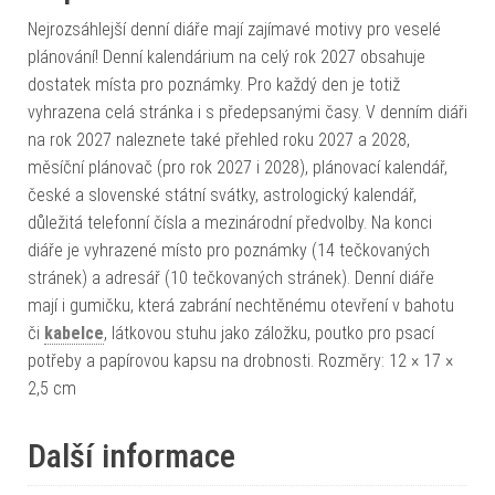
Nejrozsáhlejší denní diáře mají zajímavé motivy pro veselé
plánování! Denní kalendárium na celý rok 2027 obsahuje
dostatek místa pro poznámky. Pro každý den je totiž
vyhrazena celá stránka i s předepsanými časy. V denním diáři
na rok 2027 naleznete také přehled roku 2027 a 2028,
měsíční plánovač (pro rok 2027 i 2028), plánovací kalendář,
české a slovenské státní svátky, astrologický kalendář,
důležitá telefonní čísla a mezinárodní předvolby. Na konci
diáře je vyhrazené místo pro poznámky (14 tečkovaných
stránek) a adresář (10 tečkovaných stránek). Denní diáře
mají i gumičku, která zabrání nechtěnému otevření v bahotu
či
kabelce
, látkovou stuhu jako záložku, poutko pro psací
potřeby a papírovou kapsu na drobnosti. Rozměry: 12 × 17 ×
2,5 cm
Další informace