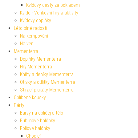
Kvídovy cesty za pokladem
Kvído - Venkovní hry a aktivity
Kvídovy doplňky
Léto plné radosti
Na kempování
Na ven
Mementerra
Doplňky Mementerra
Hry Mementerra
Knihy a deníky Mementerra
Otisky a odlitky Mementerra
Stírací plakáty Mementerra
Oblíbené kousky
Párty
Barvy na obličej a tělo
Bublinové balónky
Fóliové balónky
Chodící