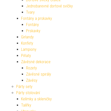
Jednobarevné dortové svíčky
Tvary
Fontány a prskavky
Fontány
Prskavky
Girlandy
Konfety
Lampiony
Piňaty
Závěsné dekorace
Rozety
Závěsné spirály
Závěsy
Párty sety
Párty stolování
Kelímky a skleničky
Talířky