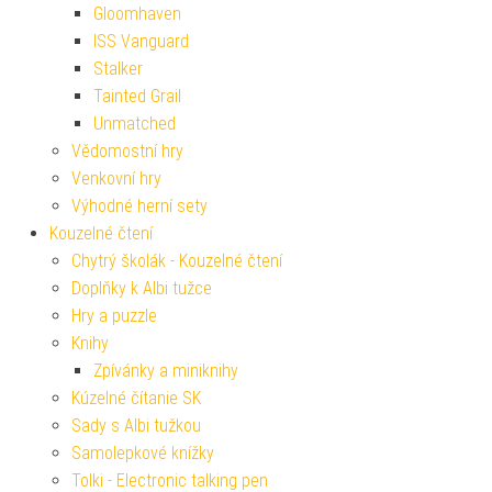
Gloomhaven
ISS Vanguard
Stalker
Tainted Grail
Unmatched
Vědomostní hry
Venkovní hry
Výhodné herní sety
Kouzelné čtení
Chytrý školák - Kouzelné čtení
Doplňky k Albi tužce
Hry a puzzle
Knihy
Zpívánky a miniknihy
Kúzelné čítanie SK
Sady s Albi tužkou
Samolepkové knížky
Tolki - Electronic talking pen