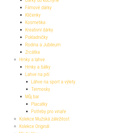
Dárky do kuchyně
Filmové dárky
Klíčenky
Kosmetika
Kreativní dárky
Pokladničky
Rodina a Jubileum
Zrcátka
Hrnky a lahve
Hrnky a šálky
Lahve na pití
Láhve na sport a výlety
Termosky
Můj bar
Placatky
Potřeby pro vinaře
Kolekce Mužská záležitost
Kolekce Originál