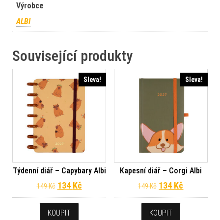
Výrobce
ALBI
Související produkty
Sleva!
Sleva!
Týdenní diář – Capybary Albi
Kapesní diář – Corgi Albi
Původní cena byla: 149 Kč.
Aktuální cena je: 134 Kč.
Původní cena byl
Aktuální c
134
Kč
134
Kč
149
Kč
149
Kč
KOUPIT
KOUPIT