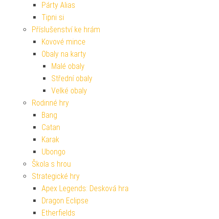
Párty Alias
Tipni si
Příslušenství ke hrám
Kovové mince
Obaly na karty
Malé obaly
Střední obaly
Velké obaly
Rodinné hry
Bang
Catan
Karak
Ubongo
Škola s hrou
Strategické hry
Apex Legends: Desková hra
Dragon Eclipse
Etherfields