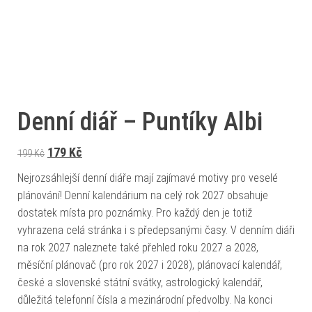
Denní diář – Puntíky Albi
Původní cena byla: 199 Kč.
Aktuální cena je: 179 Kč.
179
Kč
199
Kč
Nejrozsáhlejší denní diáře mají zajímavé motivy pro veselé
plánování! Denní kalendárium na celý rok 2027 obsahuje
dostatek místa pro poznámky. Pro každý den je totiž
vyhrazena celá stránka i s předepsanými časy. V denním diáři
na rok 2027 naleznete také přehled roku 2027 a 2028,
měsíční plánovač (pro rok 2027 i 2028), plánovací kalendář,
české a slovenské státní svátky, astrologický kalendář,
důležitá telefonní čísla a mezinárodní předvolby. Na konci