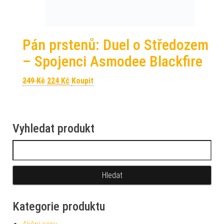
Pán prstenů: Duel o Středozem
– Spojenci Asmodee Blackfire
Původní cena byla: 249 Kč.
Aktuální cena je: 224 Kč.
249
Kč
224
Kč
Koupit
Vyhledat produkt
Vyhledávání
Kategorie produktu