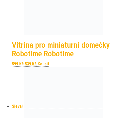
Vitrína pro miniaturní domečky
Robotime Robotime
Původní cena byla: 599 Kč.
Aktuální cena je: 539 Kč.
599
Kč
539
Kč
Koupit
Sleva!