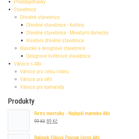
Předobjednávky
Stavebnice
Dřevěné stavebnice
Dřevěné stavebnice - Květiny
Dřevěné stavebnice - Miniaturní domečky
Kreativní dřevěné stavebnice
Klasické a designové stavebnice
Designové květinové stavebnice
Vánoce s Albi
Vánoce pro celou rodinu
Vánoce pro děti
Vánoce pro kamarády
Produkty
Retro mentolky - Nejlepší maminka Albi
Původní cena byla: 99 Kč.
Aktuální cena je: 89 Kč.
99
Kč
89
Kč
Balónek fóliový Pavouk černý Albi