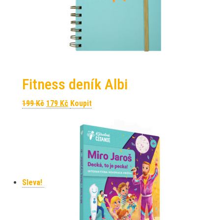
Fitness deník Albi
Původní cena byla: 199 Kč.
Aktuální cena je: 179 Kč.
199
Kč
179
Kč
Koupit
Sleva!