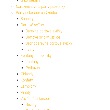
S konfetami
Narozeninové a párty pozvánky
Párty dekorace a výzdoba
Bannery
Dortové svíčky
Barevné dortové svíčky
Dortové svíčky Číslice
Jednobarevné dortové svíčky
Tvary
Fontány a prskavky
Fontány
Prskavky
Girlandy
Konfety
Lampiony
Piňaty
Závěsné dekorace
Rozety