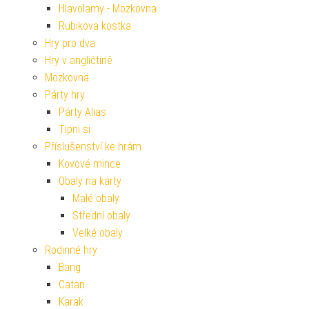
Hlavolamy - Mozkovna
Rubikova kostka
Hry pro dva
Hry v angličtině
Mozkovna
Párty hry
Párty Alias
Tipni si
Příslušenství ke hrám
Kovové mince
Obaly na karty
Malé obaly
Střední obaly
Velké obaly
Rodinné hry
Bang
Catan
Karak