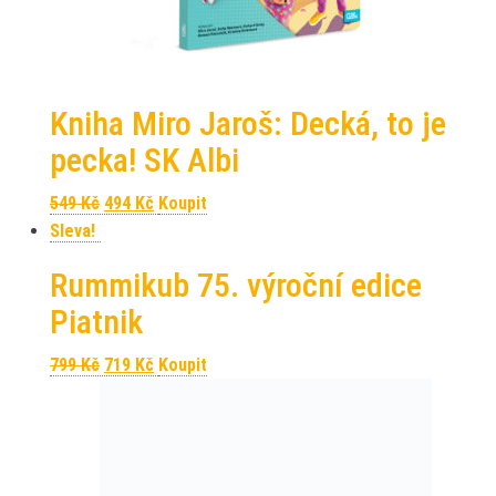
Kniha Miro Jaroš: Decká, to je
pecka! SK Albi
Původní cena byla: 549 Kč.
Aktuální cena je: 494 Kč.
549
Kč
494
Kč
Koupit
Sleva!
Rummikub 75. výroční edice
Piatnik
Původní cena byla: 799 Kč.
Aktuální cena je: 719 Kč.
799
Kč
719
Kč
Koupit