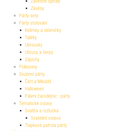
Závěsné spirály
Závěsy
Párty sety
Párty stolování
Kelímky a skleničky
Talířky
Ubrousky
Ubrusy a šerpy
Zápichy
Ptákoviny
Sezónní párty
Čert a Mikuláš
Halloween
Pálení čarodějnic - párty
Tematické oslavy
Svatba a rozlučka
Svatební oslava
Tlapková patrola párty