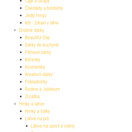
Čaje a sirupy
Čokolády a bonbóny
Jedlý hmyz
Kitl - Zdraví v láhvi
Drobné dárky
Beautiful Day
Dárky do kuchyně
Filmové dárky
Klíčenky
Kosmetika
Kreativní dárky
Pokladničky
Rodina a Jubileum
Zrcátka
Hrnky a lahve
Hrnky a šálky
Lahve na pití
Láhve na sport a výlety