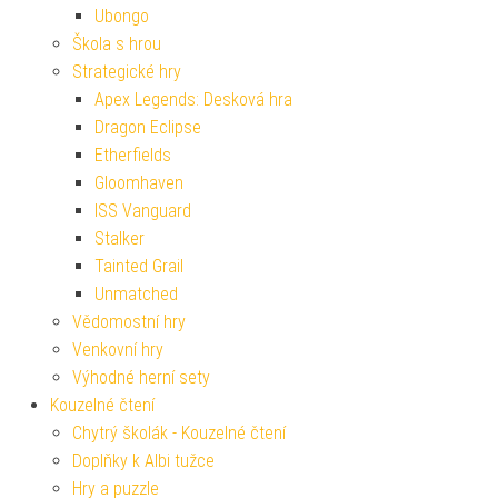
Ubongo
Škola s hrou
Strategické hry
Apex Legends: Desková hra
Dragon Eclipse
Etherfields
Gloomhaven
ISS Vanguard
Stalker
Tainted Grail
Unmatched
Vědomostní hry
Venkovní hry
Výhodné herní sety
Kouzelné čtení
Chytrý školák - Kouzelné čtení
Doplňky k Albi tužce
Hry a puzzle