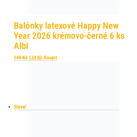
Balónky latexové Happy New
Year 2026 krémovo-černé 6 ks
Albi
Původní cena byla: 149 Kč.
Aktuální cena je: 134 Kč.
149
Kč
134
Kč
Koupit
Sleva!