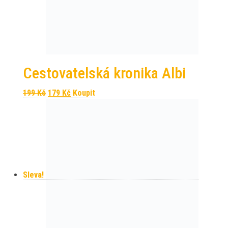
Cestovatelská kronika Albi
Původní cena byla: 199 Kč.
Aktuální cena je: 179 Kč.
199
Kč
179
Kč
Koupit
Sleva!