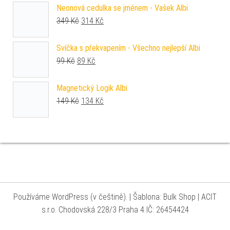
Neonová cedulka se jménem - Vašek Albi
Původní cena byla: 349 Kč.
Aktuální cena je: 314 Kč.
349
Kč
314
Kč
Svíčka s překvapením - Všechno nejlepší Albi
Původní cena byla: 99 Kč.
Aktuální cena je: 89 Kč.
99
Kč
89
Kč
Magnetický Logik Albi
Původní cena byla: 149 Kč.
Aktuální cena je: 134 Kč.
149
Kč
134
Kč
Používáme WordPress (v češtině).
|
Šablona: Bulk Shop
| ACIT
s.r.o. Chodovská 228/3 Praha 4 IČ: 26454424