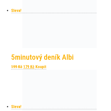
Sleva!
5minutový deník Albi
Původní cena byla: 199 Kč.
Aktuální cena je: 179 Kč.
199
Kč
179
Kč
Koupit
Sleva!