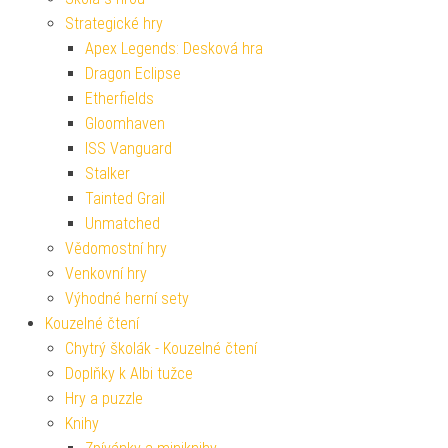
Strategické hry
Apex Legends: Desková hra
Dragon Eclipse
Etherfields
Gloomhaven
ISS Vanguard
Stalker
Tainted Grail
Unmatched
Vědomostní hry
Venkovní hry
Výhodné herní sety
Kouzelné čtení
Chytrý školák - Kouzelné čtení
Doplňky k Albi tužce
Hry a puzzle
Knihy