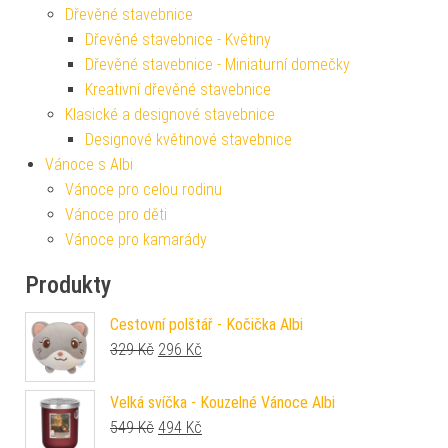
Dřevěné stavebnice
Dřevěné stavebnice - Květiny
Dřevěné stavebnice - Miniaturní domečky
Kreativní dřevěné stavebnice
Klasické a designové stavebnice
Designové květinové stavebnice
Vánoce s Albi
Vánoce pro celou rodinu
Vánoce pro děti
Vánoce pro kamarády
Produkty
Cestovní polštář - Kočička Albi
Původní cena byla: 329 Kč.
Aktuální cena je: 296 Kč.
329
Kč
296
Kč
Velká svíčka - Kouzelné Vánoce Albi
Původní cena byla: 549 Kč.
Aktuální cena je: 494 Kč.
549
Kč
494
Kč