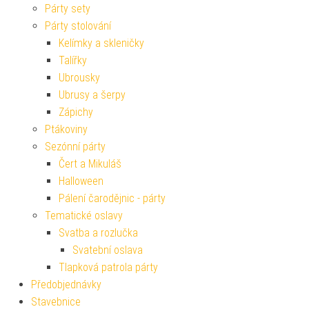
Párty sety
Párty stolování
Kelímky a skleničky
Talířky
Ubrousky
Ubrusy a šerpy
Zápichy
Ptákoviny
Sezónní párty
Čert a Mikuláš
Halloween
Pálení čarodějnic - párty
Tematické oslavy
Svatba a rozlučka
Svatební oslava
Tlapková patrola párty
Předobjednávky
Stavebnice