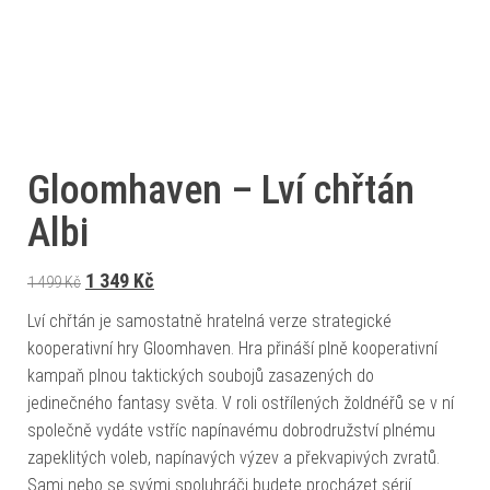
Gloomhaven – Lví chřtán
Albi
Původní cena byla: 1 499 Kč.
Aktuální cena je: 1 349 Kč.
1 349
Kč
1 499
Kč
Lví chřtán je samostatně hratelná verze strategické
kooperativní hry Gloomhaven. Hra přináší plně kooperativní
kampaň plnou taktických soubojů zasazených do
jedinečného fantasy světa. V roli ostřílených žoldnéřů se v ní
společně vydáte vstříc napínavému dobrodružství plnému
zapeklitých voleb, napínavých výzev a překvapivých zvratů.
Sami nebo se svými spoluhráči budete procházet sérií