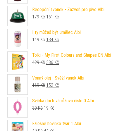
Recepční zvonek - Zazvoň pro pivo Albi
Původní cena byla: 179 Kč.
Aktuální cena je: 161 Kč.
179
Kč
161
Kč
I ty můžeš být umělec Albi
Původní cena byla: 149 Kč.
Aktuální cena je: 134 Kč.
149
Kč
134
Kč
Tolki - My First Colours and Shapes EN Albi
Původní cena byla: 429 Kč.
Aktuální cena je: 386 Kč.
429
Kč
386
Kč
Vonný olej - Svěží vánek Albi
Původní cena byla: 169 Kč.
Aktuální cena je: 152 Kč.
169
Kč
152
Kč
Svíčka dortová růžová číslo 0 Albi
Původní cena byla: 39 Kč.
Aktuální cena je: 19 Kč.
39
Kč
19
Kč
Falešné hovínko tvar 1 Albi
Původní cena byla: 49 Kč.
Aktuální cena je: 44 Kč.
49
Kč
44
Kč