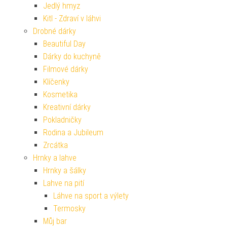
Jedlý hmyz
Kitl - Zdraví v láhvi
Drobné dárky
Beautiful Day
Dárky do kuchyně
Filmové dárky
Klíčenky
Kosmetika
Kreativní dárky
Pokladničky
Rodina a Jubileum
Zrcátka
Hrnky a lahve
Hrnky a šálky
Lahve na pití
Láhve na sport a výlety
Termosky
Můj bar