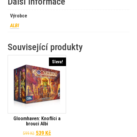
Další informace
Výrobce
ALBI
Související produkty
Sleva!
Gloomhaven: Knoflíci a
brouci Albi
Původní cena byla: 599 Kč.
Aktuální cena je: 539 Kč.
539
Kč
599
Kč