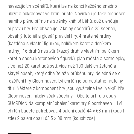
navazujících scénářů, které lze na konci každého snadno
uložit a pokračovat ve hraní příště. Novinkou je také přenesení
herního plánu přímo na stránky knih příběhů, což ulehčuje
přípravu hry. Hra obsahuje: 2 knihy scénářů s 25 scénáři,
obsáhlý tutoriál a glosář pravidel hry, 4 hratelné hrdiny
(každého s vlastní figurkou, balíčkem karet a deníkem
hrdiny), 16 druhů nestvůr (každý druh s vlastním balíčkem
karet a sadou kartonových figurek), plán města a samolepky,
více než 20 karet událostí, více než 100 dalších žetonů a
skrytý obsah, který odhalíte až v průběhu hry. Nejedná se o
rozšíření hry Gloomhaven, Lví chřtán je samostatně hratelný
titul. Některé z komponent hry jsou využitelné i ve "velké" hře
Gloomhaven, nikoliv však všechny! Obalte si hru s obaly
GUARDIAN Na kompletní obalení karet hry Gloomhaven – Lví
chřtán budete potřebovat: 4 balení obalů 44 × 68 mm (koupit
zde) 2 balení obalů 63,5 × 88 mm (koupit zde)