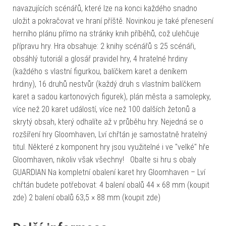
navazujících scénářů, které lze na konci každého snadno
uložit a pokračovat ve hraní příště. Novinkou je také přenesení
herního plánu přímo na stránky knih příběhů, což ulehčuje
přípravu hry. Hra obsahuje: 2 knihy scénářů s 25 scénáři,
obsáhlý tutoriál a glosář pravidel hry, 4 hratelné hrdiny
(každého s vlastní figurkou, balíčkem karet a deníkem
hrdiny), 16 druhů nestvůr (každý druh s vlastním balíčkem
karet a sadou kartonových figurek), plán města a samolepky,
více než 20 karet událostí, více než 100 dalších žetonů a
skrytý obsah, který odhalíte až v průběhu hry. Nejedná se o
rozšíření hry Gloomhaven, Lví chřtán je samostatně hratelný
titul. Některé z komponent hry jsou využitelné i ve "velké" hře
Gloomhaven, nikoliv však všechny! Obalte si hru s obaly
GUARDIAN Na kompletní obalení karet hry Gloomhaven – Lví
chřtán budete potřebovat: 4 balení obalů 44 × 68 mm (koupit
zde) 2 balení obalů 63,5 × 88 mm (koupit zde)