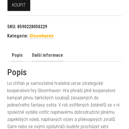
KOUPIT
SKU:
8590228050229
Kategorie:
Gloomhaven
Popis
Další informace
Popis
Lví chřtán je samostatně hratelná verze strategické
kooperativní hry Gloomhaven. Hra přináší plně kooperativní
kampaň plnou taktických soubojů zasazených do
jedinečného fantasy světa. V roli ostřílených žoldnéřů se v ní
společně vydáte vstříc napínavému dobrodružství plnému
zapeklitých voleb, napínavých výzev a překvapivých zvratů.
Sami nebo se svými spoluhráči budete procházet sérií