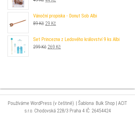
Vánoční propiska - Donut Sob Albi
Původní cena byla: 89 Kč.
Aktuální cena je: 29 Kč.
89
Kč
29
Kč
Set Princezna z Ledového království 9 ks Albi
Původní cena byla: 299 Kč.
Aktuální cena je: 269 Kč.
299
Kč
269
Kč
Používáme WordPress (v češtině).
|
Šablona: Bulk Shop
| ACIT
s.r.o. Chodovská 228/3 Praha 4 IČ: 26454424