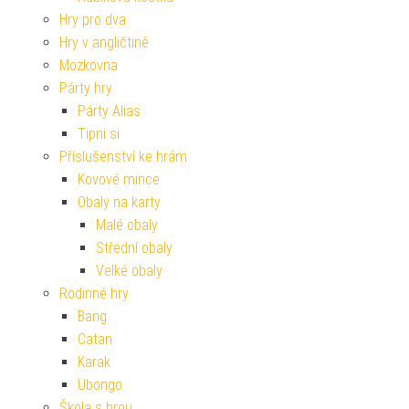
Hry pro dva
Hry v angličtině
Mozkovna
Párty hry
Párty Alias
Tipni si
Příslušenství ke hrám
Kovové mince
Obaly na karty
Malé obaly
Střední obaly
Velké obaly
Rodinné hry
Bang
Catan
Karak
Ubongo
Škola s hrou