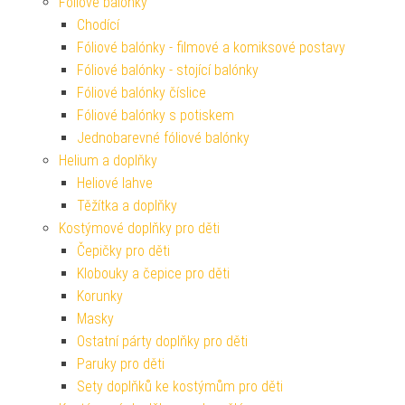
Fóliové balónky
Chodící
Fóliové balónky - filmové a komiksové postavy
Fóliové balónky - stojící balónky
Fóliové balónky číslice
Fóliové balónky s potiskem
Jednobarevné fóliové balónky
Helium a doplňky
Heliové lahve
Těžítka a doplňky
Kostýmové doplňky pro děti
Čepičky pro děti
Klobouky a čepice pro děti
Korunky
Masky
Ostatní párty doplňky pro děti
Paruky pro děti
Sety doplňků ke kostýmům pro děti