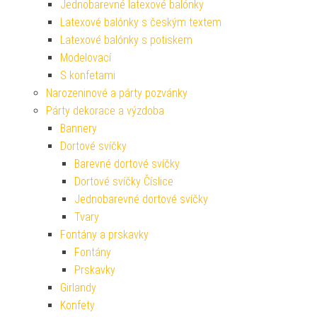
Jednobarevné latexové balónky
Latexové balónky s českým textem
Latexové balónky s potiskem
Modelovací
S konfetami
Narozeninové a párty pozvánky
Párty dekorace a výzdoba
Bannery
Dortové svíčky
Barevné dortové svíčky
Dortové svíčky Číslice
Jednobarevné dortové svíčky
Tvary
Fontány a prskavky
Fontány
Prskavky
Girlandy
Konfety