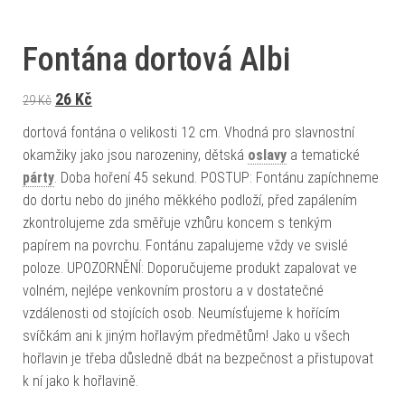
Fontána dortová Albi
Původní cena byla: 29 Kč.
Aktuální cena je: 26 Kč.
26
Kč
29
Kč
dortová fontána o velikosti 12 cm. Vhodná pro slavnostní
okamžiky jako jsou narozeniny, dětská
oslavy
a tematické
párty
. Doba hoření 45 sekund. POSTUP: Fontánu zapíchneme
do dortu nebo do jiného měkkého podloží, před zapálením
zkontrolujeme zda směřuje vzhůru koncem s tenkým
papírem na povrchu. Fontánu zapalujeme vždy ve svislé
poloze. UPOZORNĚNÍ: Doporučujeme produkt zapalovat ve
volném, nejlépe venkovním prostoru a v dostatečné
vzdálenosti od stojících osob. Neumísťujeme k hořícím
svíčkám ani k jiným hořlavým předmětům! Jako u všech
hořlavin je třeba důsledně dbát na bezpečnost a přistupovat
k ní jako k hořlavině.