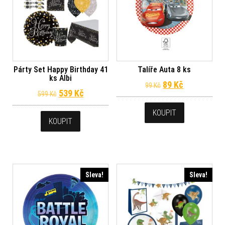
Párty Set Happy Birthday 41
Talíře Auta 8 ks
ks Albi
Původní cena byl
Aktuální ce
89
Kč
99
Kč
Původní cena byla: 599 Kč.
Aktuální cena je: 539 Kč.
539
Kč
599
Kč
KOUPIT
KOUPIT
Sleva!
Sleva!