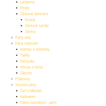
Lampiony
Piňaty
Závěsné dekorace
Rozety
Závěsné spirály
Závěsy
Párty sety
Párty stolování
Kelímky a skleničky
Talířky
Ubrousky
Ubrusy a šerpy
Zápichy
Ptákoviny
Sezónní párty
Čert a Mikuláš
Halloween
Pálení čarodějnic - párty