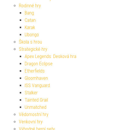
Rodinné hry
Bang
Catan
Karak
Ubongo
Škola s hrou
Strategické hry
Apex Legends: Desková hra
Dragon Eclipse
Etherfields
Gloomhaven
ISS Vanguard
Stalker
Tainted Grail
Unmatched
Vědomostní hry
Venkovní hry
Výhodné herní sety