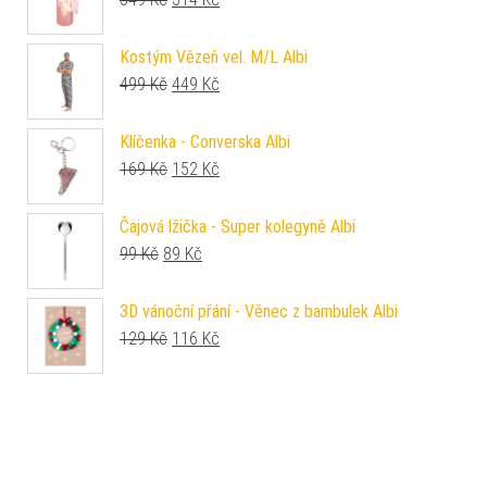
Kostým Vězeň vel. M/L Albi
Původní cena byla: 499 Kč.
Aktuální cena je: 449 Kč.
499
Kč
449
Kč
Klíčenka - Converska Albi
Původní cena byla: 169 Kč.
Aktuální cena je: 152 Kč.
169
Kč
152
Kč
Čajová lžička - Super kolegyně Albi
Původní cena byla: 99 Kč.
Aktuální cena je: 89 Kč.
99
Kč
89
Kč
3D vánoční přání - Věnec z bambulek Albi
Původní cena byla: 129 Kč.
Aktuální cena je: 116 Kč.
129
Kč
116
Kč