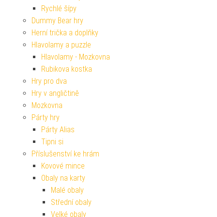
Rychlé šípy
Dummy Bear hry
Herní trička a doplňky
Hlavolamy a puzzle
Hlavolamy - Mozkovna
Rubikova kostka
Hry pro dva
Hry v angličtině
Mozkovna
Párty hry
Párty Alias
Tipni si
Příslušenství ke hrám
Kovové mince
Obaly na karty
Malé obaly
Střední obaly
Velké obaly