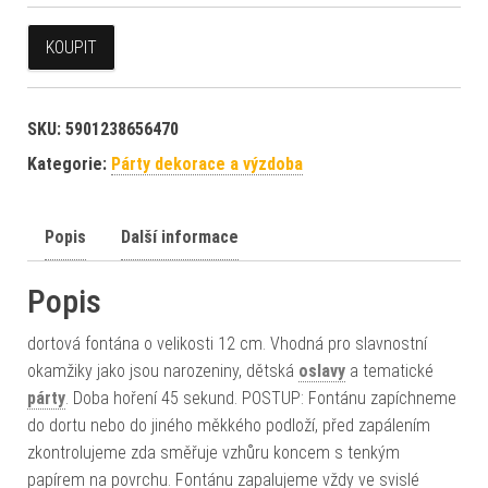
KOUPIT
SKU:
5901238656470
Kategorie:
Párty dekorace a výzdoba
Popis
Další informace
Popis
dortová fontána o velikosti 12 cm. Vhodná pro slavnostní
okamžiky jako jsou narozeniny, dětská
oslavy
a tematické
párty
. Doba hoření 45 sekund. POSTUP: Fontánu zapíchneme
do dortu nebo do jiného měkkého podloží, před zapálením
zkontrolujeme zda směřuje vzhůru koncem s tenkým
papírem na povrchu. Fontánu zapalujeme vždy ve svislé