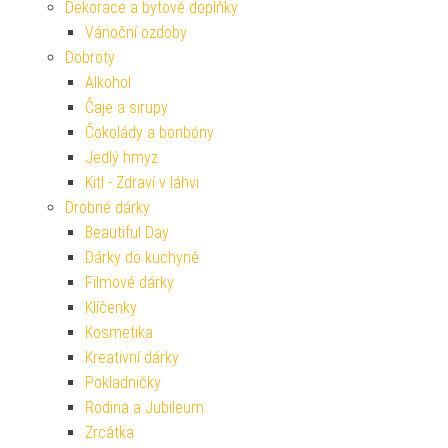
Dekorace a bytové doplňky
Vánoční ozdoby
Dobroty
Alkohol
Čaje a sirupy
Čokolády a bonbóny
Jedlý hmyz
Kitl - Zdraví v láhvi
Drobné dárky
Beautiful Day
Dárky do kuchyně
Filmové dárky
Klíčenky
Kosmetika
Kreativní dárky
Pokladničky
Rodina a Jubileum
Zrcátka