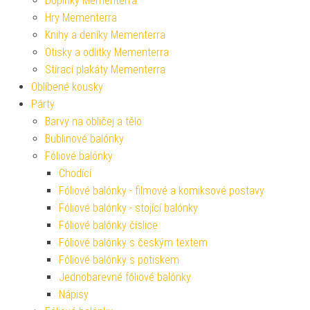
Doplňky Mementerra
Hry Mementerra
Knihy a deníky Mementerra
Otisky a odlitky Mementerra
Stírací plakáty Mementerra
Oblíbené kousky
Párty
Barvy na obličej a tělo
Bublinové balónky
Fóliové balónky
Chodící
Fóliové balónky - filmové a komiksové postavy
Fóliové balónky - stojící balónky
Fóliové balónky číslice
Fóliové balónky s českým textem
Fóliové balónky s potiskem
Jednobarevné fóliové balónky
Nápisy