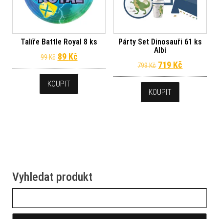
Talíře Battle Royal 8 ks
Párty Set Dinosauři 61 ks
Albi
Původní cena byla: 99 Kč.
Aktuální cena je: 89 Kč.
89
Kč
99
Kč
Původní cena byl
Aktuální c
719
Kč
799
Kč
KOUPIT
KOUPIT
Vyhledat produkt
Vyhledávání