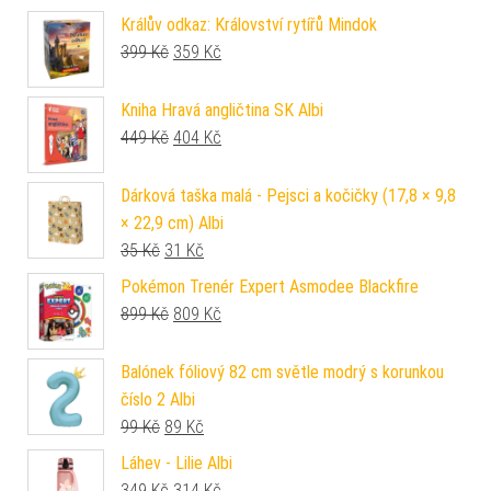
Králův odkaz: Království rytířů Mindok
Původní cena byla: 399 Kč.
Aktuální cena je: 359 Kč.
399
Kč
359
Kč
Kniha Hravá angličtina SK Albi
Původní cena byla: 449 Kč.
Aktuální cena je: 404 Kč.
449
Kč
404
Kč
Dárková taška malá - Pejsci a kočičky (17,8 × 9,8
× 22,9 cm) Albi
Původní cena byla: 35 Kč.
Aktuální cena je: 31 Kč.
35
Kč
31
Kč
Pokémon Trenér Expert Asmodee Blackfire
Původní cena byla: 899 Kč.
Aktuální cena je: 809 Kč.
899
Kč
809
Kč
Balónek fóliový 82 cm světle modrý s korunkou
číslo 2 Albi
Původní cena byla: 99 Kč.
Aktuální cena je: 89 Kč.
99
Kč
89
Kč
Láhev - Lilie Albi
Původní cena byla: 349 Kč.
Aktuální cena je: 314 Kč.
349
Kč
314
Kč