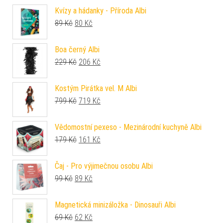
Kvízy a hádanky - Příroda Albi
Původní cena byla: 89 Kč.
Aktuální cena je: 80 Kč.
89
Kč
80
Kč
Boa černý Albi
Původní cena byla: 229 Kč.
Aktuální cena je: 206 Kč.
229
Kč
206
Kč
Kostým Pirátka vel. M Albi
Původní cena byla: 799 Kč.
Aktuální cena je: 719 Kč.
799
Kč
719
Kč
Vědomostní pexeso - Mezinárodní kuchyně Albi
Původní cena byla: 179 Kč.
Aktuální cena je: 161 Kč.
179
Kč
161
Kč
Čaj - Pro výjimečnou osobu Albi
Původní cena byla: 99 Kč.
Aktuální cena je: 89 Kč.
99
Kč
89
Kč
Magnetická minizáložka - Dinosauři Albi
Původní cena byla: 69 Kč.
Aktuální cena je: 62 Kč.
69
Kč
62
Kč