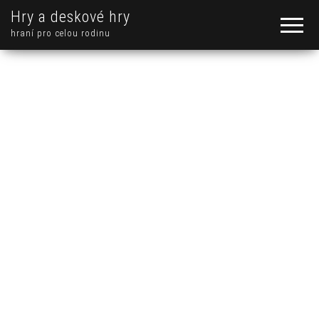
Hry a deskové hry
hraní pro celou rodinu