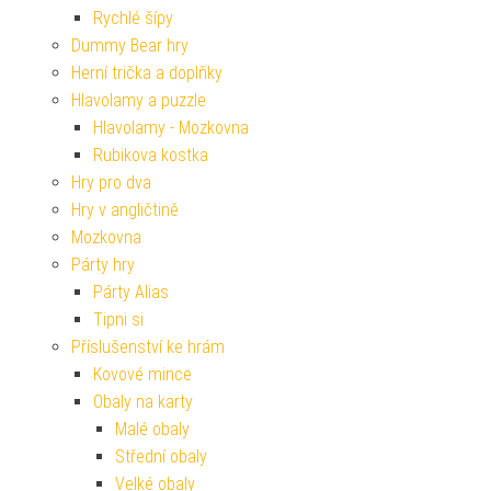
Rychlé šípy
Dummy Bear hry
Herní trička a doplňky
Hlavolamy a puzzle
Hlavolamy - Mozkovna
Rubikova kostka
Hry pro dva
Hry v angličtině
Mozkovna
Párty hry
Párty Alias
Tipni si
Příslušenství ke hrám
Kovové mince
Obaly na karty
Malé obaly
Střední obaly
Velké obaly