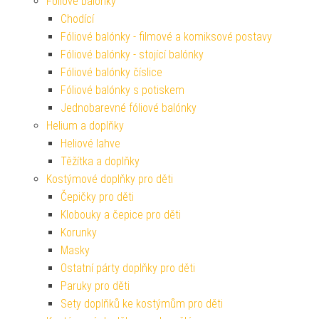
Fóliové balónky
Chodící
Fóliové balónky - filmové a komiksové postavy
Fóliové balónky - stojící balónky
Fóliové balónky číslice
Fóliové balónky s potiskem
Jednobarevné fóliové balónky
Helium a doplňky
Heliové lahve
Těžítka a doplňky
Kostýmové doplňky pro děti
Čepičky pro děti
Klobouky a čepice pro děti
Korunky
Masky
Ostatní párty doplňky pro děti
Paruky pro děti
Sety doplňků ke kostýmům pro děti