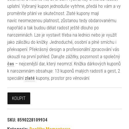
uplatní. Vybraný kupon jednoduše vytrhne, předá ho vám a vy
proměníte přání ve skutečnost. Zlaté kupony mají
navíc neomezenou platnost, zůstanou tedy obdarovanému
napořád a tak budou dělat radost ještě dlouho po
narozeninách. Lze je vystavit třeba na lednici nebo je využít
jako záložku do knížky. Jednoduché, osobní a plné smíchu i
překvapení. Překrásný design a profesionální zpracování vás
okouzlí na první pohled. Darujte zážitky, pozornost a společný
čas
– nejcenější dar, který neomrzí. Knížka dárkových kuponů
k narozeninám obsahuje: 13 kuponů malých radostí a gest, 2
speciální
zlaté
kupony, prostor pro věnování.
KOUPIT
SKU:
8590228109934