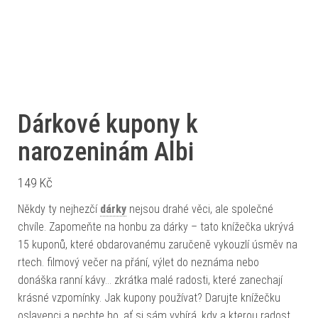
Dárkové kupony k
narozeninám Albi
149
Kč
Někdy ty nejhezčí
dárky
nejsou drahé věci, ale společné
chvíle. Zapomeňte na honbu za dárky – tato knížečka ukrývá
15 kuponů, které obdarovanému zaručeně vykouzlí úsměv na
rtech. filmový večer na přání, výlet do neznáma nebo
donáška ranní kávy… zkrátka malé radosti, které zanechají
krásné vzpomínky. Jak kupony používat? Darujte knížečku
oslavenci a nechte ho, ať si sám vybírá, kdy a kterou radost