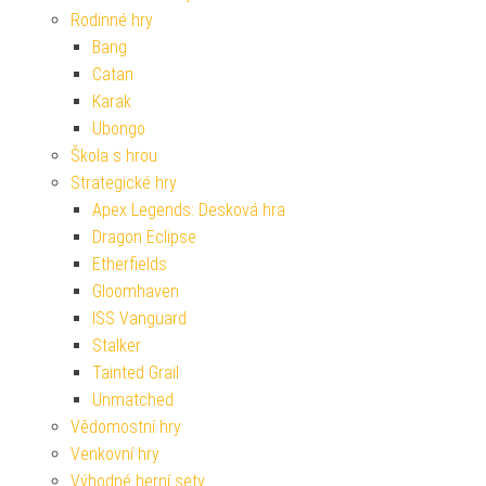
Rodinné hry
Bang
Catan
Karak
Ubongo
Škola s hrou
Strategické hry
Apex Legends: Desková hra
Dragon Eclipse
Etherfields
Gloomhaven
ISS Vanguard
Stalker
Tainted Grail
Unmatched
Vědomostní hry
Venkovní hry
Výhodné herní sety