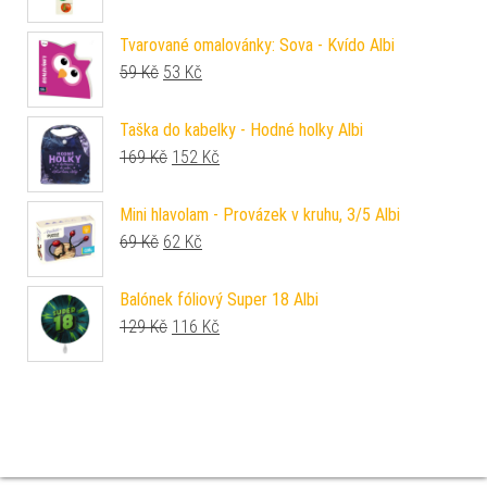
Tvarované omalovánky: Sova - Kvído Albi
Původní cena byla: 59 Kč.
Aktuální cena je: 53 Kč.
59
Kč
53
Kč
Taška do kabelky - Hodné holky Albi
Původní cena byla: 169 Kč.
Aktuální cena je: 152 Kč.
169
Kč
152
Kč
Mini hlavolam - Provázek v kruhu, 3/5 Albi
Původní cena byla: 69 Kč.
Aktuální cena je: 62 Kč.
69
Kč
62
Kč
Balónek fóliový Super 18 Albi
Původní cena byla: 129 Kč.
Aktuální cena je: 116 Kč.
129
Kč
116
Kč