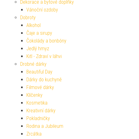
Dekorace a bytové doplňky
Vánoční ozdoby
Dobroty
Alkohol
Čaje a sirupy
Čokolády a bonbóny
Jedlý hmyz
Kitl - Zdraví v láhvi
Drobné dárky
Beautiful Day
Dárky do kuchyně
Filmové dárky
Klíčenky
Kosmetika
Kreativní dárky
Pokladničky
Rodina a Jubileum
Zrcátka