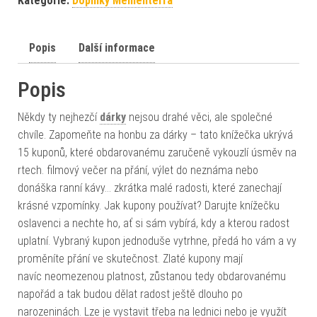
Kategorie:
Doplňky Mementerra
Popis
Další informace
Popis
Někdy ty nejhezčí
dárky
nejsou drahé věci, ale společné
chvíle. Zapomeňte na honbu za dárky – tato knížečka ukrývá
15 kuponů, které obdarovanému zaručeně vykouzlí úsměv na
rtech. filmový večer na přání, výlet do neznáma nebo
donáška ranní kávy… zkrátka malé radosti, které zanechají
krásné vzpomínky. Jak kupony používat? Darujte knížečku
oslavenci a nechte ho, ať si sám vybírá, kdy a kterou radost
uplatní. Vybraný kupon jednoduše vytrhne, předá ho vám a vy
proměníte přání ve skutečnost. Zlaté kupony mají
navíc neomezenou platnost, zůstanou tedy obdarovanému
napořád a tak budou dělat radost ještě dlouho po
narozeninách. Lze je vystavit třeba na lednici nebo je využít