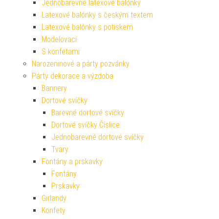
Jednobarevné latexové balónky
Latexové balónky s českým textem
Latexové balónky s potiskem
Modelovací
S konfetami
Narozeninové a párty pozvánky
Párty dekorace a výzdoba
Bannery
Dortové svíčky
Barevné dortové svíčky
Dortové svíčky Číslice
Jednobarevné dortové svíčky
Tvary
Fontány a prskavky
Fontány
Prskavky
Girlandy
Konfety