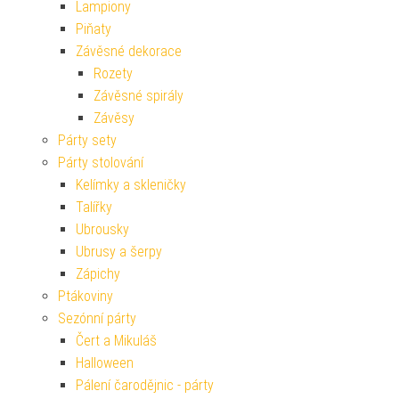
Lampiony
Piňaty
Závěsné dekorace
Rozety
Závěsné spirály
Závěsy
Párty sety
Párty stolování
Kelímky a skleničky
Talířky
Ubrousky
Ubrusy a šerpy
Zápichy
Ptákoviny
Sezónní párty
Čert a Mikuláš
Halloween
Pálení čarodějnic - párty