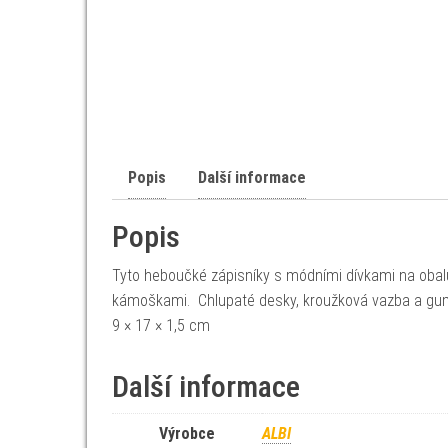
Popis
Další informace
Popis
Tyto heboučké zápisníky s módními dívkami na obalu
kámoškami. Chlupaté desky, kroužková vazba a gumi
9 × 17 × 1,5 cm
Další informace
Výrobce
ALBI