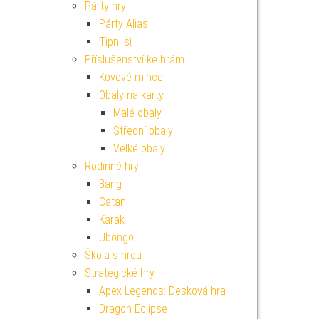
Párty hry
Párty Alias
Tipni si
Příslušenství ke hrám
Kovové mince
Obaly na karty
Malé obaly
Střední obaly
Velké obaly
Rodinné hry
Bang
Catan
Karak
Ubongo
Škola s hrou
Strategické hry
Apex Legends: Desková hra
Dragon Eclipse