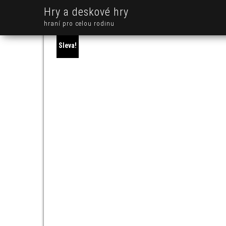
Hry a deskové hry
hraní pro celou rodinu
Sleva!