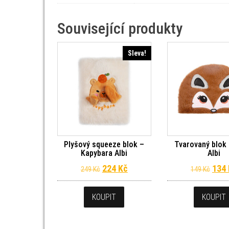
Související produkty
Sleva!
Plyšový squeeze blok –
Tvarovaný blok 
Kapybara Albi
Albi
Původní cena byla: 249 Kč.
Aktuální cena je: 224 Kč.
Půvo
224
Kč
134
249
Kč
149
Kč
KOUPIT
KOUPIT