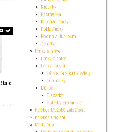
Klíčenky
Kosmetika
Kreativní dárky
Pokladničky
Sleva!
Rodina a Jubileum
Zrcátka
Hrnky a lahve
Hrnky a šálky
Lahve na pití
Láhve na sport a výlety
Termosky
ička s
Můj bar
Placatky
í cena byla: 149 Kč.
Aktuální cena je: 134 Kč.
Potřeby pro vinaře
Kolekce Mužská záležitost
Kolekce Originál
Me to You