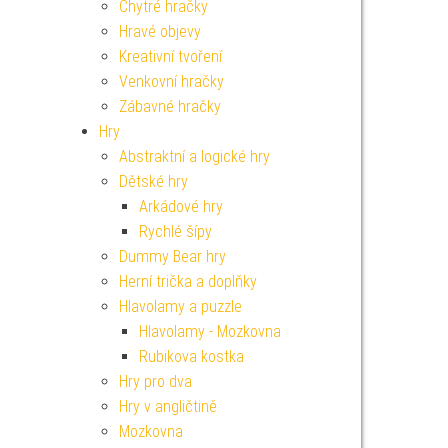
Chytré hračky
Hravé objevy
Kreativní tvoření
Venkovní hračky
Zábavné hračky
Hry
Abstraktní a logické hry
Dětské hry
Arkádové hry
Rychlé šípy
Dummy Bear hry
Herní trička a doplňky
Hlavolamy a puzzle
Hlavolamy - Mozkovna
Rubikova kostka
Hry pro dva
Hry v angličtině
Mozkovna