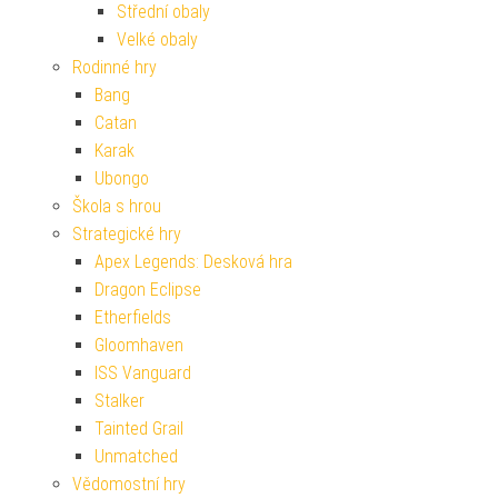
Střední obaly
Velké obaly
Rodinné hry
Bang
Catan
Karak
Ubongo
Škola s hrou
Strategické hry
Apex Legends: Desková hra
Dragon Eclipse
Etherfields
Gloomhaven
ISS Vanguard
Stalker
Tainted Grail
Unmatched
Vědomostní hry