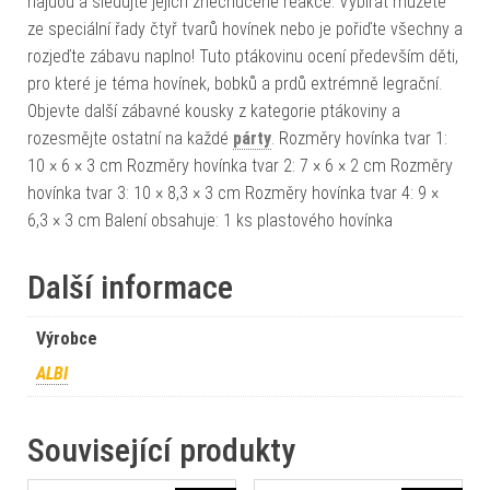
najdou a sledujte jejich znechucené reakce. Vybírat můžete
ze speciální řady čtyř tvarů hovínek nebo je pořiďte všechny a
rozjeďte zábavu naplno! Tuto ptákovinu ocení především děti,
pro které je téma hovínek, bobků a prdů extrémně legrační.
Objevte další zábavné kousky z kategorie ptákoviny a
rozesmějte ostatní na každé
párty
. Rozměry hovínka tvar 1:
10 × 6 × 3 cm Rozměry hovínka tvar 2: 7 × 6 × 2 cm Rozměry
hovínka tvar 3: 10 × 8,3 × 3 cm Rozměry hovínka tvar 4: 9 ×
6,3 × 3 cm Balení obsahuje: 1 ks plastového hovínka
Další informace
Výrobce
ALBI
Související produkty