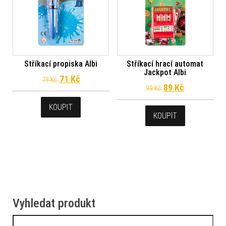
Stříkací propiska Albi
Stříkací hrací automat
Jackpot Albi
Původní cena byla: 79 Kč.
Aktuální cena je: 71 Kč.
71
Kč
79
Kč
Původní cena byl
Aktuální ce
89
Kč
99
Kč
KOUPIT
KOUPIT
Vyhledat produkt
Vyhledávání