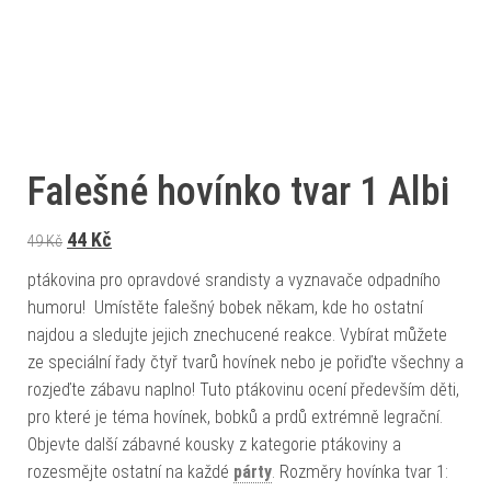
Falešné hovínko tvar 1 Albi
Původní cena byla: 49 Kč.
Aktuální cena je: 44 Kč.
44
Kč
49
Kč
ptákovina pro opravdové srandisty a vyznavače odpadního
humoru! Umístěte falešný bobek někam, kde ho ostatní
najdou a sledujte jejich znechucené reakce. Vybírat můžete
ze speciální řady čtyř tvarů hovínek nebo je pořiďte všechny a
rozjeďte zábavu naplno! Tuto ptákovinu ocení především děti,
pro které je téma hovínek, bobků a prdů extrémně legrační.
Objevte další zábavné kousky z kategorie ptákoviny a
rozesmějte ostatní na každé
párty
. Rozměry hovínka tvar 1: