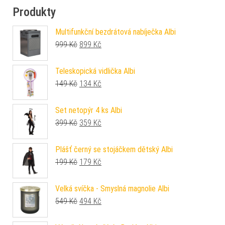
Produkty
Multifunkční bezdrátová nabíječka Albi
Původní cena byla: 999 Kč.
Aktuální cena je: 899 Kč.
999
Kč
899
Kč
Teleskopická vidlička Albi
Původní cena byla: 149 Kč.
Aktuální cena je: 134 Kč.
149
Kč
134
Kč
Set netopýr 4 ks Albi
Původní cena byla: 399 Kč.
Aktuální cena je: 359 Kč.
399
Kč
359
Kč
Plášť černý se stojáčkem dětský Albi
Původní cena byla: 199 Kč.
Aktuální cena je: 179 Kč.
199
Kč
179
Kč
Velká svíčka - Smyslná magnolie Albi
Původní cena byla: 549 Kč.
Aktuální cena je: 494 Kč.
549
Kč
494
Kč