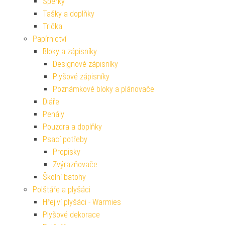
Šperky
Tašky a doplňky
Trička
Papírnictví
Bloky a zápisníky
Designové zápisníky
Plyšové zápisníky
Poznámkové bloky a plánovače
Diáře
Penály
Pouzdra a doplňky
Psací potřeby
Propisky
Zvýrazňovače
Školní batohy
Polštáře a plyšáci
Hřejiví plyšáci - Warmies
Plyšové dekorace