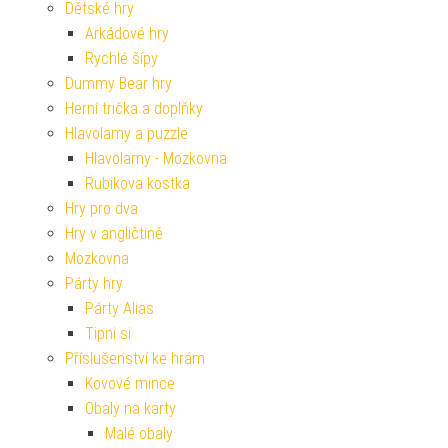
Dětské hry
Arkádové hry
Rychlé šípy
Dummy Bear hry
Herní trička a doplňky
Hlavolamy a puzzle
Hlavolamy - Mozkovna
Rubikova kostka
Hry pro dva
Hry v angličtině
Mozkovna
Párty hry
Párty Alias
Tipni si
Příslušenství ke hrám
Kovové mince
Obaly na karty
Malé obaly