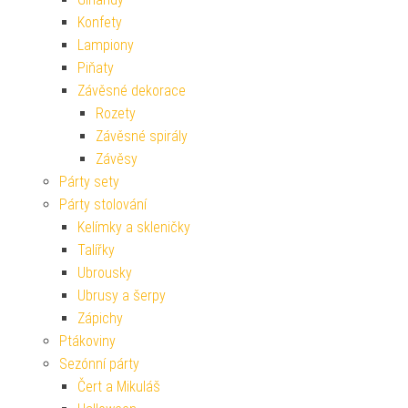
Konfety
Lampiony
Piňaty
Závěsné dekorace
Rozety
Závěsné spirály
Závěsy
Párty sety
Párty stolování
Kelímky a skleničky
Talířky
Ubrousky
Ubrusy a šerpy
Zápichy
Ptákoviny
Sezónní párty
Čert a Mikuláš