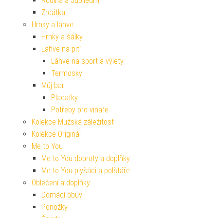
Rodina a Jubileum
Zrcátka
Hrnky a lahve
Hrnky a šálky
Lahve na pití
Láhve na sport a výlety
Termosky
Můj bar
Placatky
Potřeby pro vinaře
Kolekce Mužská záležitost
Kolekce Originál
Me to You
Me to You dobroty a doplňky
Me to You plyšáci a polštáře
Oblečení a doplňky
Domácí obuv
Ponožky