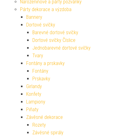
Narozeninové a párty pozvánky
Párty dekorace a výzdoba
Bannery
Dortové svíčky
Barevné dortové svíčky
Dortové svíčky Číslice
Jednobarevné dortové svíčky
Tvary
Fontány a prskavky
Fontány
Prskavky
Girlandy
Konfety
Lampiony
Piňaty
Závěsné dekorace
Rozety
Závěsné spirály