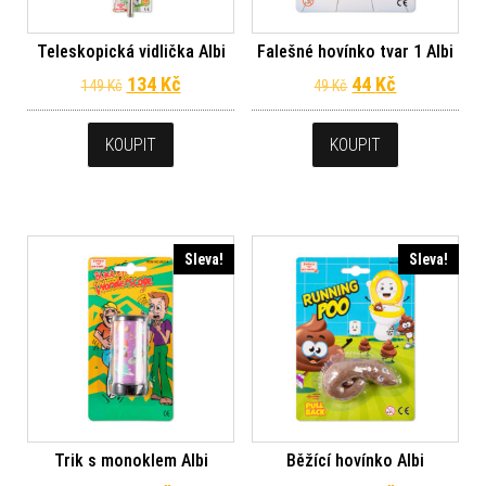
Teleskopická vidlička Albi
Falešné hovínko tvar 1 Albi
Původní cena byla: 149 Kč.
Aktuální cena je: 134 Kč.
Původní cena byl
Aktuální ce
134
Kč
44
Kč
149
Kč
49
Kč
KOUPIT
KOUPIT
Sleva!
Sleva!
Trik s monoklem Albi
Běžící hovínko Albi