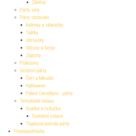
Závěsy
Párty sety
Párty stolování
Kelímky a skleničky
Talířky
Ubrousky
Ubrusy a šerpy
Zápichy
Ptákoviny
Sezónní párty
Čert a Mikuláš
Halloween
Pálení čarodějnic - párty
Tematické oslavy
Svatba a rozlučka
Svatební oslava
Tlapková patrola párty
Předobjednávky