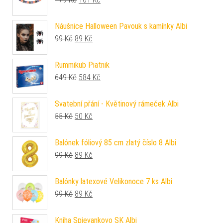
Náušnice Halloween Pavouk s kamínky Albi
Původní cena byla: 99 Kč.
Aktuální cena je: 89 Kč.
99
Kč
89
Kč
Rummikub Piatnik
Původní cena byla: 649 Kč.
Aktuální cena je: 584 Kč.
649
Kč
584
Kč
Svatební přání - Květinový rámeček Albi
Původní cena byla: 55 Kč.
Aktuální cena je: 50 Kč.
55
Kč
50
Kč
Balónek fóliový 85 cm zlatý číslo 8 Albi
Původní cena byla: 99 Kč.
Aktuální cena je: 89 Kč.
99
Kč
89
Kč
Balónky latexové Velikonoce 7 ks Albi
Původní cena byla: 99 Kč.
Aktuální cena je: 89 Kč.
99
Kč
89
Kč
Kniha Spievankovo SK Albi