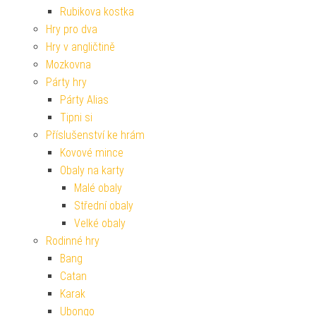
Rubikova kostka
Hry pro dva
Hry v angličtině
Mozkovna
Párty hry
Párty Alias
Tipni si
Příslušenství ke hrám
Kovové mince
Obaly na karty
Malé obaly
Střední obaly
Velké obaly
Rodinné hry
Bang
Catan
Karak
Ubongo