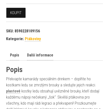
KOUPIT
SKU:
8590228109156
Kategorie:
Ptákoviny
Popis
Další informace
Popis
Překvapte kamarády speciálním drinkem – doplňte ho
kostkami ledu se zmrzlými brouky a sledujte jejich reakci.
plastové
kostky ledu obsahují uvězněné brouky, kteří dodají
každému nápoji nečekaný „šok“. Skvělá ptákovina pro
všechny, kdo mají rádi legraci a překvapení! Prozkoumejte