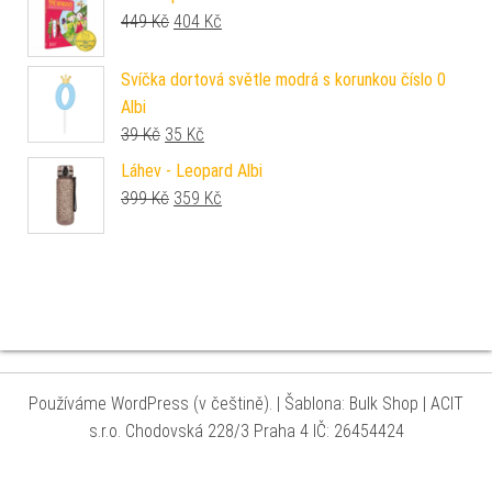
Původní cena byla: 449 Kč.
Aktuální cena je: 404 Kč.
449
Kč
404
Kč
Svíčka dortová světle modrá s korunkou číslo 0
Albi
Původní cena byla: 39 Kč.
Aktuální cena je: 35 Kč.
39
Kč
35
Kč
Láhev - Leopard Albi
Původní cena byla: 399 Kč.
Aktuální cena je: 359 Kč.
399
Kč
359
Kč
Používáme WordPress (v češtině).
|
Šablona: Bulk Shop
| ACIT
s.r.o. Chodovská 228/3 Praha 4 IČ: 26454424