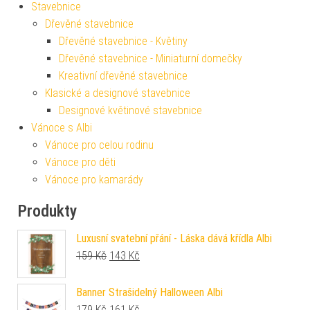
Stavebnice
Dřevěné stavebnice
Dřevěné stavebnice - Květiny
Dřevěné stavebnice - Miniaturní domečky
Kreativní dřevěné stavebnice
Klasické a designové stavebnice
Designové květinové stavebnice
Vánoce s Albi
Vánoce pro celou rodinu
Vánoce pro děti
Vánoce pro kamarády
Produkty
Luxusní svatební přání - Láska dává křídla Albi
Původní cena byla: 159 Kč.
Aktuální cena je: 143 Kč.
159
Kč
143
Kč
Banner Strašidelný Halloween Albi
Původní cena byla: 179 Kč.
Aktuální cena je: 161 Kč.
179
Kč
161
Kč