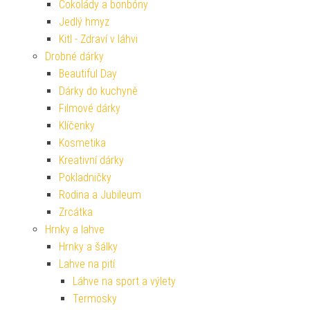
Čokolády a bonbóny
Jedlý hmyz
Kitl - Zdraví v láhvi
Drobné dárky
Beautiful Day
Dárky do kuchyně
Filmové dárky
Klíčenky
Kosmetika
Kreativní dárky
Pokladničky
Rodina a Jubileum
Zrcátka
Hrnky a lahve
Hrnky a šálky
Lahve na pití
Láhve na sport a výlety
Termosky