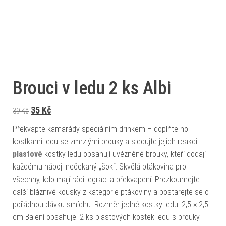
Brouci v ledu 2 ks Albi
Původní cena byla: 39 Kč.
Aktuální cena je: 35 Kč.
35
Kč
39
Kč
Překvapte kamarády speciálním drinkem – doplňte ho
kostkami ledu se zmrzlými brouky a sledujte jejich reakci.
plastové
kostky ledu obsahují uvězněné brouky, kteří dodají
každému nápoji nečekaný „šok“. Skvělá ptákovina pro
všechny, kdo mají rádi legraci a překvapení! Prozkoumejte
další bláznivé kousky z kategorie ptákoviny a postarejte se o
pořádnou dávku smíchu. Rozměr jedné kostky ledu: 2,5 × 2,5
cm Balení obsahuje: 2 ks plastových kostek ledu s brouky