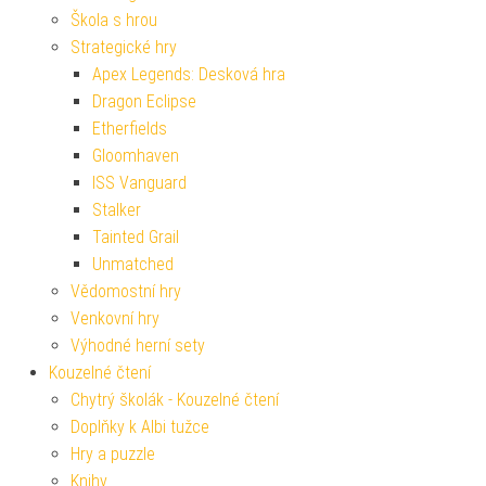
Škola s hrou
Strategické hry
Apex Legends: Desková hra
Dragon Eclipse
Etherfields
Gloomhaven
ISS Vanguard
Stalker
Tainted Grail
Unmatched
Vědomostní hry
Venkovní hry
Výhodné herní sety
Kouzelné čtení
Chytrý školák - Kouzelné čtení
Doplňky k Albi tužce
Hry a puzzle
Knihy