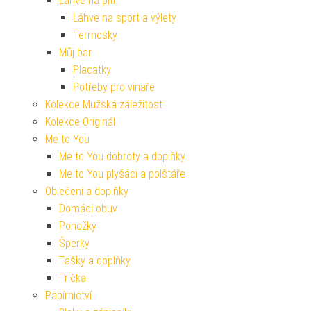
Lahve na pití
Láhve na sport a výlety
Termosky
Můj bar
Placatky
Potřeby pro vinaře
Kolekce Mužská záležitost
Kolekce Originál
Me to You
Me to You dobroty a doplňky
Me to You plyšáci a polštáře
Oblečení a doplňky
Domácí obuv
Ponožky
Šperky
Tašky a doplňky
Trička
Papírnictví