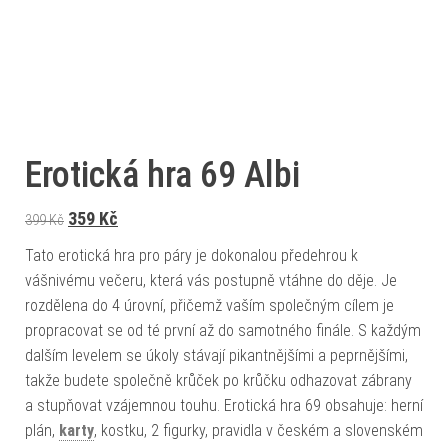
Erotická hra 69 Albi
Původní cena byla: 399 Kč.
Aktuální cena je: 359 Kč.
359
Kč
399
Kč
Tato erotická hra pro páry je dokonalou předehrou k
vášnivému večeru, která vás postupně vtáhne do děje. Je
rozdělena do 4 úrovní, přičemž vaším společným cílem je
propracovat se od té první až do samotného finále. S každým
dalším levelem se úkoly stávají pikantnějšími a peprnějšími,
takže budete společně krůček po krůčku odhazovat zábrany
a stupňovat vzájemnou touhu. Erotická hra 69 obsahuje: herní
plán,
karty
, kostku, 2 figurky, pravidla v českém a slovenském