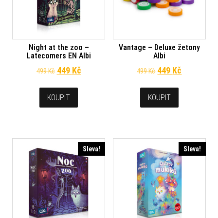
Night at the zoo –
Vantage – Deluxe žetony
Latecomers EN Albi
Albi
Původní cena byla: 499 Kč.
Aktuální cena je: 449 Kč.
Původní cena byl
Aktuální c
449
Kč
449
Kč
499
Kč
499
Kč
KOUPIT
KOUPIT
Sleva!
Sleva!