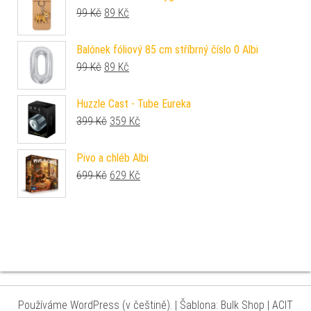
Původní cena byla: 99 Kč.
Aktuální cena je: 89 Kč.
99
Kč
89
Kč
Balónek fóliový 85 cm stříbrný číslo 0 Albi
Původní cena byla: 99 Kč.
Aktuální cena je: 89 Kč.
99
Kč
89
Kč
Huzzle Cast - Tube Eureka
Původní cena byla: 399 Kč.
Aktuální cena je: 359 Kč.
399
Kč
359
Kč
Pivo a chléb Albi
Původní cena byla: 699 Kč.
Aktuální cena je: 629 Kč.
699
Kč
629
Kč
Používáme WordPress (v češtině).
|
Šablona: Bulk Shop
| ACIT