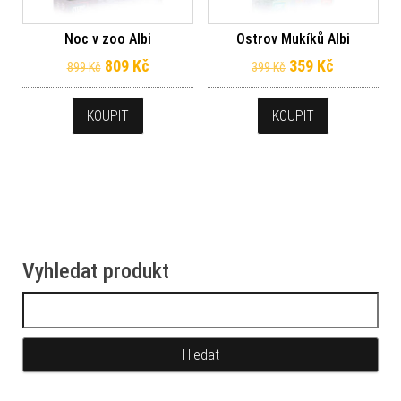
Noc v zoo Albi
Ostrov Mukíků Albi
Původní cena byla: 899 Kč.
Aktuální cena je: 809 Kč.
Původní cena byl
Aktuální c
809
Kč
359
Kč
899
Kč
399
Kč
KOUPIT
KOUPIT
Vyhledat produkt
Vyhledávání