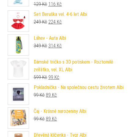
Původní cena byla: 129 Kč.
Aktuální cena je: 116 Kč.
129
Kč
116
Kč
Set Beruška vel. 4-6 let Albi
Původní cena byla: 249 Kč.
Aktuální cena je: 224 Kč.
249
Kč
224
Kč
Láhev - Auta Albi
Původní cena byla: 349 Kč.
Aktuální cena je: 314 Kč.
349
Kč
314
Kč
Dámské tričko s 3D potiskem - Roztomilé
zvířátko, vel. XL Albi
Původní cena byla: 599 Kč.
Aktuální cena je: 99 Kč.
599
Kč
99
Kč
Pokladnička - Na společnou cestu životem Albi
Původní cena byla: 99 Kč.
Aktuální cena je: 89 Kč.
99
Kč
89
Kč
Čaj - Krásné narozeniny Albi
Původní cena byla: 99 Kč.
Aktuální cena je: 89 Kč.
99
Kč
89
Kč
Dřevěná klíčenka - Tygr Albi