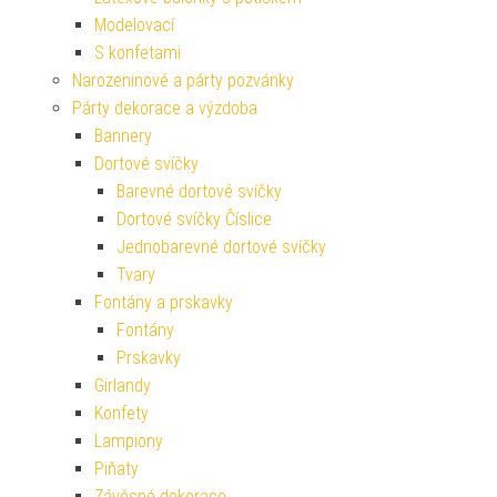
Modelovací
S konfetami
Narozeninové a párty pozvánky
Párty dekorace a výzdoba
Bannery
Dortové svíčky
Barevné dortové svíčky
Dortové svíčky Číslice
Jednobarevné dortové svíčky
Tvary
Fontány a prskavky
Fontány
Prskavky
Girlandy
Konfety
Lampiony
Piňaty
Závěsné dekorace