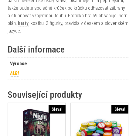
dalším levelem se úkoly stávají pikantnějšími a peprnějšími,
takže budete společně krůček po krůčku odhazovat zábrany
a stupňovat vzájemnou touhu. Erotická hra 69 obsahuje: herní
plán,
karty
, kostku, 2 figurky, pravidla v českém a slovenském
jazyce.
Další informace
Výrobce
ALBI
Související produkty
Sleva!
Sleva!