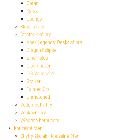
Catan
Karak
Ubongo
Škola s hrou
Strategické hry
Apex Legends: Desková hra
Dragon Eclipse
Etherfields
Gloomhaven
ISS Vanguard
Stalker
Tainted Grail
Unmatched
Vědomostní hry
Venkovní hry
Výhodné herní sety
Kouzelné čtení
Chytrý školák - Kouzelné čtení