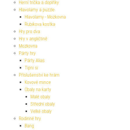
Herní trička a doplňky
Hlavolamy a puzzle
Hlavolamy - Mozkovna
Rubikova kostka
Hry pro dva
Hry v angličtině
Mozkovna
Párty hry
Párty Alias
Tipni si
Příslušenství ke hrám
Kovové mince
Obaly na karty
Malé obaly
Střední obaly
Velké obaly
Rodinné hry
Bang