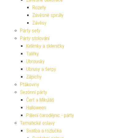
Rozety
Závěsné spirály
Závěsy
Párty sety
Párty stolování
Kelímky a skleničky
Talířky
Ubrousky
Ubrusy a šerpy
Zápichy
Ptákoviny
Sezónní párty
Čert a Mikuláš
Halloween
Pálení čarodějnic - párty
Tematické oslavy
Svatba a rozlučka