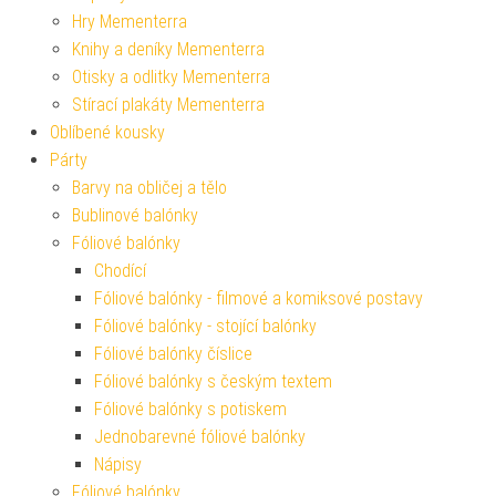
Hry Mementerra
Knihy a deníky Mementerra
Otisky a odlitky Mementerra
Stírací plakáty Mementerra
Oblíbené kousky
Párty
Barvy na obličej a tělo
Bublinové balónky
Fóliové balónky
Chodící
Fóliové balónky - filmové a komiksové postavy
Fóliové balónky - stojící balónky
Fóliové balónky číslice
Fóliové balónky s českým textem
Fóliové balónky s potiskem
Jednobarevné fóliové balónky
Nápisy
Fóliové balónky