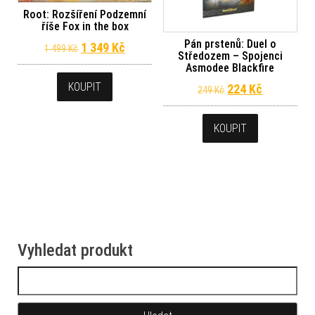
Root: Rozšíření Podzemní
říše Fox in the box
Pán prstenů: Duel o
Původní cena byla: 1 499 Kč.
Aktuální cena je: 1 349 Kč.
1 349
Kč
1 499
Kč
Středozem – Spojenci
Asmodee Blackfire
KOUPIT
Původní cena byl
Aktuální c
224
Kč
249
Kč
KOUPIT
Vyhledat produkt
Vyhledávání