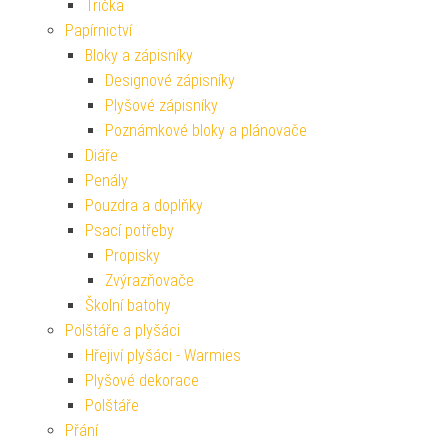
Trička
Papírnictví
Bloky a zápisníky
Designové zápisníky
Plyšové zápisníky
Poznámkové bloky a plánovače
Diáře
Penály
Pouzdra a doplňky
Psací potřeby
Propisky
Zvýrazňovače
Školní batohy
Polštáře a plyšáci
Hřejiví plyšáci - Warmies
Plyšové dekorace
Polštáře
Přání