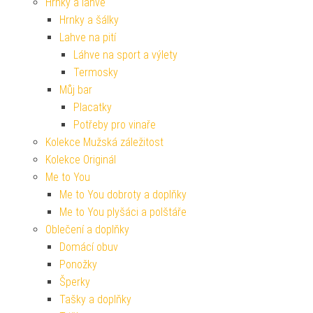
Hrnky a lahve
Hrnky a šálky
Lahve na pití
Láhve na sport a výlety
Termosky
Můj bar
Placatky
Potřeby pro vinaře
Kolekce Mužská záležitost
Kolekce Originál
Me to You
Me to You dobroty a doplňky
Me to You plyšáci a polštáře
Oblečení a doplňky
Domácí obuv
Ponožky
Šperky
Tašky a doplňky