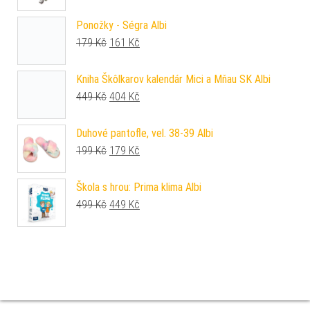
Ponožky - Ségra Albi
Původní cena byla: 179 Kč.
Aktuální cena je: 161 Kč.
179
Kč
161
Kč
Kniha Škôlkarov kalendár Mici a Mňau SK Albi
Původní cena byla: 449 Kč.
Aktuální cena je: 404 Kč.
449
Kč
404
Kč
Duhové pantofle, vel. 38-39 Albi
Původní cena byla: 199 Kč.
Aktuální cena je: 179 Kč.
199
Kč
179
Kč
Škola s hrou: Prima klima Albi
Původní cena byla: 499 Kč.
Aktuální cena je: 449 Kč.
499
Kč
449
Kč