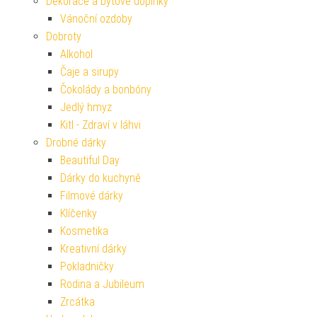
Dekorace a bytové doplňky
Vánoční ozdoby
Dobroty
Alkohol
Čaje a sirupy
Čokolády a bonbóny
Jedlý hmyz
Kitl - Zdraví v láhvi
Drobné dárky
Beautiful Day
Dárky do kuchyně
Filmové dárky
Klíčenky
Kosmetika
Kreativní dárky
Pokladničky
Rodina a Jubileum
Zrcátka