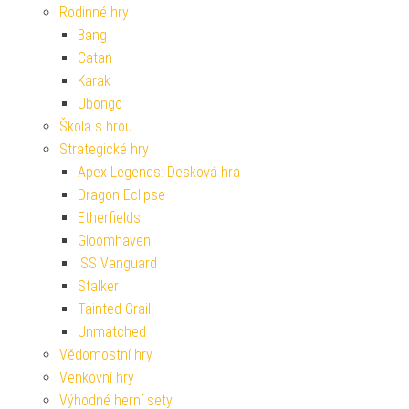
Rodinné hry
Bang
Catan
Karak
Ubongo
Škola s hrou
Strategické hry
Apex Legends: Desková hra
Dragon Eclipse
Etherfields
Gloomhaven
ISS Vanguard
Stalker
Tainted Grail
Unmatched
Vědomostní hry
Venkovní hry
Výhodné herní sety