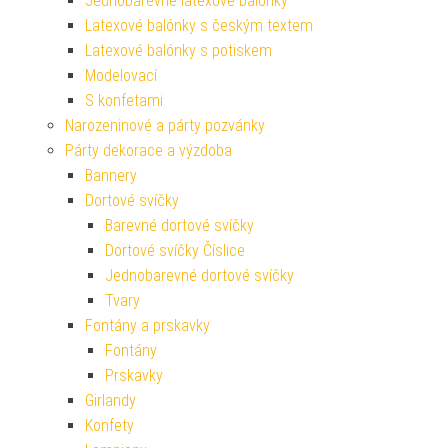
Jednobarevné latexové balónky
Latexové balónky s českým textem
Latexové balónky s potiskem
Modelovací
S konfetami
Narozeninové a párty pozvánky
Párty dekorace a výzdoba
Bannery
Dortové svíčky
Barevné dortové svíčky
Dortové svíčky Číslice
Jednobarevné dortové svíčky
Tvary
Fontány a prskavky
Fontány
Prskavky
Girlandy
Konfety