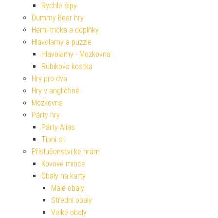
Rychlé šípy
Dummy Bear hry
Herní trička a doplňky
Hlavolamy a puzzle
Hlavolamy - Mozkovna
Rubikova kostka
Hry pro dva
Hry v angličtině
Mozkovna
Párty hry
Párty Alias
Tipni si
Příslušenství ke hrám
Kovové mince
Obaly na karty
Malé obaly
Střední obaly
Velké obaly