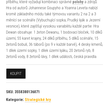
příběhu, které vyžadují kombinaci správné
polohy
a zdrojů.
Hra od autorů Johannese Goupyho a Yoanna Leveta nabízí
kromě základního módu také týmovou variantu 2 na 2 a 3
měnící se scénáře (Vybuchující sopka, Prudký liják a Jezerní
vesnice), které zajišťují vysokou variabilitu každé partie. Hra
Dewan obsahuje: 1 žeton Dewanu, 1 bodovací bloček, 10 dílků
území, 55 karet krajiny, 24 dílků příběhu, 5 dílků scénáře, 15
žetonů bobulí, 36 táborů (po 9 v každé barvě), 4 desky kmenů,
1 dílek území sopky, 1 dílek území lijáku, 20 žetonů ryb, 8
žetonů vody, 8 žetonů lávy, 1 dílek události, česká pravidla.
KOUPIT
SKU:
3558380136071
Kategorie:
Strategické hry