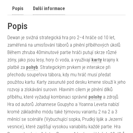
Popis
Další informace
Popis
Dewan je svižná strategická hra pro 2–4 hráče od 10 let,
zaměřená na umisťování táborů a plnění příběhových úkolů.
Během zhruba 40minutové partie hráči putují skrze různé
zóny, jako jsou lesy, hory či voda, a využívají
karty
krajiny k
platbě za
pohyb
. Strategickým prvkem je interakce při
přechodu soupeřova tábora, kdy mu hráč musí předat
použitou kartu. Karty zasunuté pod desku kmene slouží k jeho
rozvoji a získávání surovin. Hlavním cílem je plnění dílků
příběhu, které vyžadují kombinaci správné
polohy
a zdrojů.
Hra od autorů Johannese Goupyho a Yoanna Leveta nabízí
kromě základního módu také týmovou variantu 2 na 2 a 3
měnící se scénáře (Vybuchující sopka, Prudký liják a Jezerní
vesnice), které zajišťují vysokou variabilitu každé partie. Hra