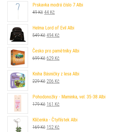
Prskavka modrá číslo 7 Albi
Původní cena byla: 49 Kč.
Aktuální cena je: 44 Kč.
49
Kč
44
Kč
Helma Lord of Evil Albi
Původní cena byla: 549 Kč.
Aktuální cena je: 494 Kč.
549
Kč
494
Kč
Česko pro pamětníky Albi
Původní cena byla: 699 Kč.
Aktuální cena je: 629 Kč.
699
Kč
629
Kč
Kniha Básničky z lesa Albi
Původní cena byla: 229 Kč.
Aktuální cena je: 206 Kč.
229
Kč
206
Kč
Pohodonožky - Maminka, vel. 35-38 Albi
Původní cena byla: 179 Kč.
Aktuální cena je: 161 Kč.
179
Kč
161
Kč
Klíčenka - Čtyřlístek Albi
Původní cena byla: 169 Kč.
Aktuální cena je: 152 Kč.
169
Kč
152
Kč