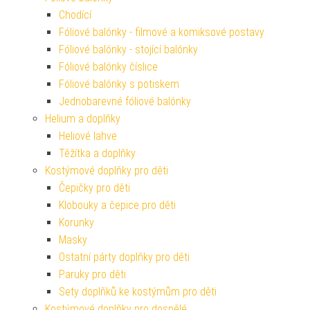
Chodící
Fóliové balónky - filmové a komiksové postavy
Fóliové balónky - stojící balónky
Fóliové balónky číslice
Fóliové balónky s potiskem
Jednobarevné fóliové balónky
Helium a doplňky
Heliové lahve
Těžítka a doplňky
Kostýmové doplňky pro děti
Čepičky pro děti
Klobouky a čepice pro děti
Korunky
Masky
Ostatní párty doplňky pro děti
Paruky pro děti
Sety doplňků ke kostýmům pro děti
Kostýmové doplňky pro dospělé