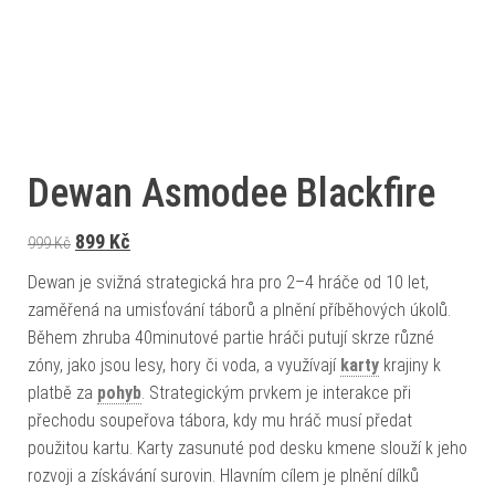
Dewan Asmodee Blackfire
Původní cena byla: 999 Kč.
Aktuální cena je: 899 Kč.
899
Kč
999
Kč
Dewan je svižná strategická hra pro 2–4 hráče od 10 let,
zaměřená na umisťování táborů a plnění příběhových úkolů.
Během zhruba 40minutové partie hráči putují skrze různé
zóny, jako jsou lesy, hory či voda, a využívají
karty
krajiny k
platbě za
pohyb
. Strategickým prvkem je interakce při
přechodu soupeřova tábora, kdy mu hráč musí předat
použitou kartu. Karty zasunuté pod desku kmene slouží k jeho
rozvoji a získávání surovin. Hlavním cílem je plnění dílků