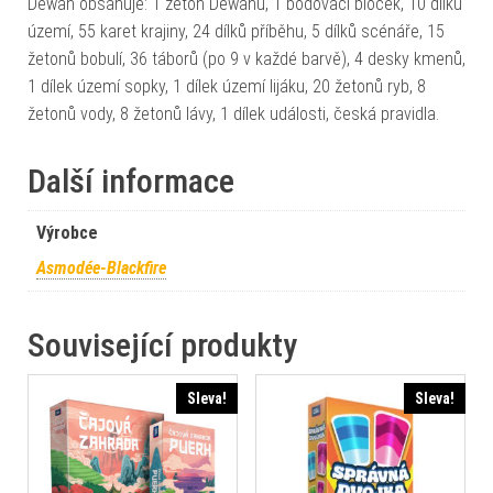
Dewan obsahuje: 1 žeton Dewanu, 1 bodovací bloček, 10 dílků
území, 55 karet krajiny, 24 dílků příběhu, 5 dílků scénáře, 15
žetonů bobulí, 36 táborů (po 9 v každé barvě), 4 desky kmenů,
1 dílek území sopky, 1 dílek území lijáku, 20 žetonů ryb, 8
žetonů vody, 8 žetonů lávy, 1 dílek události, česká pravidla.
Další informace
Výrobce
Asmodée-Blackfire
Související produkty
Sleva!
Sleva!