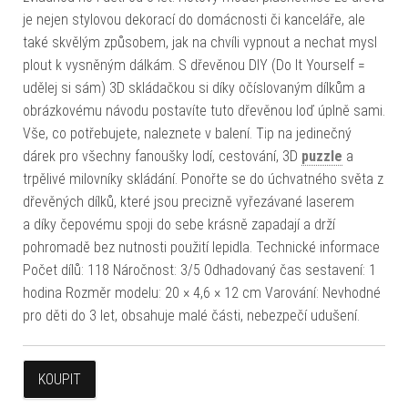
je nejen stylovou dekorací do domácnosti či kanceláře, ale
také skvělým způsobem, jak na chvíli vypnout a nechat mysl
plout k vysněným dálkám. S dřevěnou DIY (Do It Yourself =
udělej si sám) 3D skládačkou si díky očíslovaným dílkům a
obrázkovému návodu postavíte tuto dřevěnou loď úplně sami.
Vše, co potřebujete, naleznete v balení. Tip na jedinečný
dárek pro všechny fanoušky lodí, cestování, 3D
puzzle
a
trpělivé milovníky skládání. Ponořte se do úchvatného světa z
dřevěných dílků, které jsou precizně vyřezávané laserem
a díky čepovému spoji do sebe krásně zapadají a drží
pohromadě bez nutnosti použití lepidla. Technické informace
Počet dílů: 118 Náročnost: 3/5 Odhadovaný čas sestavení: 1
hodina Rozměr modelu: 20 × 4,6 × 12 cm Varování: Nevhodné
pro děti do 3 let, obsahuje malé části, nebezpečí udušení.
KOUPIT