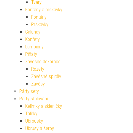
Tvary
Fontány a prskavky
Fontány
Prskavky
Girlandy
Konfety
Lampiony
Piňaty
Závěsné dekorace
Rozety
Závěsné spirály
Závěsy
Párty sety
Párty stolování
Kelímky a skleničky
Talířky
Ubrousky
Ubrusy a šerpy