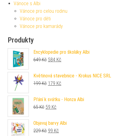
Vánoce s Albi
Vánoce pro celou rodinu
Vánoce pro děti
Vánoce pro kamarády
Produkty
Encyklopedie pro školáky Albi
Původní cena byla: 649 Kč.
Aktuální cena je: 584 Kč.
649
Kč
584
Kč
Květinová stavebnice - Krokus NICE SRL
Původní cena byla: 199 Kč.
Aktuální cena je: 179 Kč.
199
Kč
179
Kč
Přání k svátku - Honza Albi
Původní cena byla: 65 Kč.
Aktuální cena je: 59 Kč.
65
Kč
59
Kč
Objevuj barvy Albi
Původní cena byla: 229 Kč.
Aktuální cena je: 99 Kč.
229
Kč
99
Kč