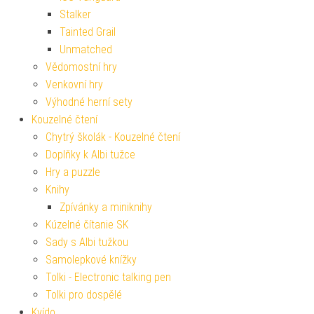
Stalker
Tainted Grail
Unmatched
Vědomostní hry
Venkovní hry
Výhodné herní sety
Kouzelné čtení
Chytrý školák - Kouzelné čtení
Doplňky k Albi tužce
Hry a puzzle
Knihy
Zpívánky a miniknihy
Kúzelné čítanie SK
Sady s Albi tužkou
Samolepkové knížky
Tolki - Electronic talking pen
Tolki pro dospělé
Kvído