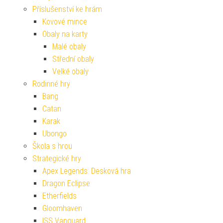
Příslušenství ke hrám
Kovové mince
Obaly na karty
Malé obaly
Střední obaly
Velké obaly
Rodinné hry
Bang
Catan
Karak
Ubongo
Škola s hrou
Strategické hry
Apex Legends: Desková hra
Dragon Eclipse
Etherfields
Gloomhaven
ISS Vanguard