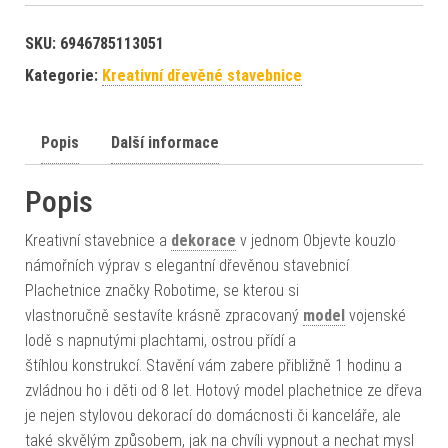
SKU:
6946785113051
Kategorie:
Kreativní dřevěné stavebnice
Popis
Další informace
Popis
Kreativní stavebnice a
dekorace
v jednom Objevte kouzlo
námořních výprav s elegantní dřevěnou stavebnicí
Plachetnice značky Robotime, se kterou si
vlastnoručně sestavíte krásně zpracovaný
model
vojenské
lodě s napnutými plachtami, ostrou přídí a
štíhlou konstrukcí. Stavění vám zabere přibližně 1 hodinu a
zvládnou ho i děti od 8 let. Hotový model plachetnice ze dřeva
je nejen stylovou dekorací do domácnosti či kanceláře, ale
také skvělým způsobem, jak na chvíli vypnout a nechat mysl