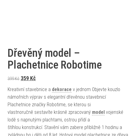
Dřevěný model –
Plachetnice Robotime
Původní cena byla: 399 Kč.
Aktuální cena je: 359 Kč.
359
Kč
399
Kč
Kreativní stavebnice a
dekorace
v jednom Objevte kouzlo
námořních výprav s elegantní dřevěnou stavebnicí
Plachetnice značky Robotime, se kterou si
vlastnoručně sestavíte krásně zpracovaný
model
vojenské
lodě s napnutými plachtami, ostrou přídí a
štíhlou konstrukcí. Stavění vám zabere přibližně 1 hodinu a
zvládnou ho i děti od 8 let. Hotový model plachetnice ze dřeva