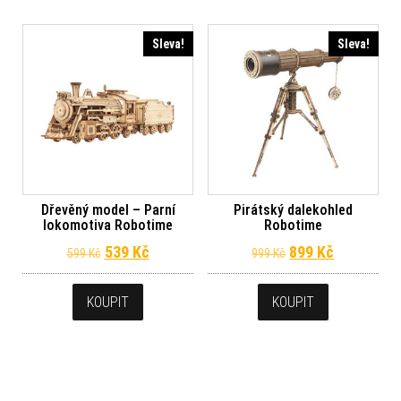
Sleva!
Sleva!
Dřevěný model – Parní
Pirátský dalekohled
lokomotiva Robotime
Robotime
Původní cena byla: 599 Kč.
Aktuální cena je: 539 Kč.
Původní cena byl
Aktuální c
539
Kč
899
Kč
599
Kč
999
Kč
KOUPIT
KOUPIT