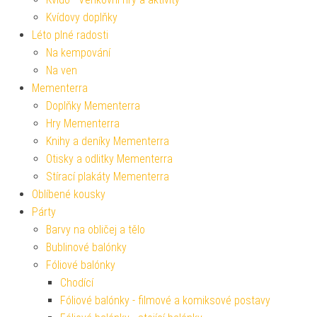
Kvídovy doplňky
Léto plné radosti
Na kempování
Na ven
Mementerra
Doplňky Mementerra
Hry Mementerra
Knihy a deníky Mementerra
Otisky a odlitky Mementerra
Stírací plakáty Mementerra
Oblíbené kousky
Párty
Barvy na obličej a tělo
Bublinové balónky
Fóliové balónky
Chodící
Fóliové balónky - filmové a komiksové postavy