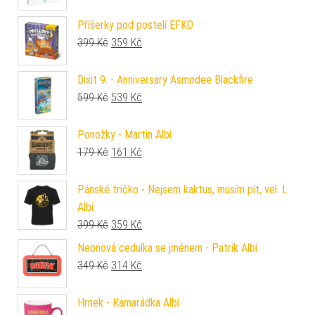
Příšerky pod postelí EFKO
Původní cena byla: 399 Kč.
Aktuální cena je: 359 Kč.
399
Kč
359
Kč
Dixit 9. - Anniversary Asmodee Blackfire
Původní cena byla: 599 Kč.
Aktuální cena je: 539 Kč.
599
Kč
539
Kč
Ponožky - Martin Albi
Původní cena byla: 179 Kč.
Aktuální cena je: 161 Kč.
179
Kč
161
Kč
Pánské tričko - Nejsem kaktus, musím pít, vel. L
Albi
Původní cena byla: 399 Kč.
Aktuální cena je: 359 Kč.
399
Kč
359
Kč
Neonová cedulka se jménem - Patrik Albi
Původní cena byla: 349 Kč.
Aktuální cena je: 314 Kč.
349
Kč
314
Kč
Hrnek - Kamarádka Albi