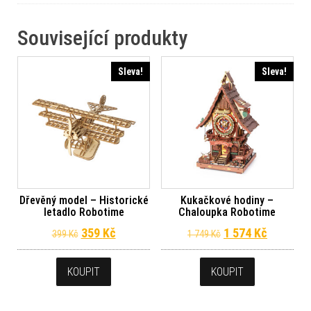
Související produkty
Sleva!
Sleva!
Dřevěný model – Historické
Kukačkové hodiny –
letadlo Robotime
Chaloupka Robotime
Původní cena byla: 399 Kč.
Aktuální cena je: 359 Kč.
Původní cena byla
Aktuální 
359
Kč
1 574
Kč
399
Kč
1 749
Kč
KOUPIT
KOUPIT