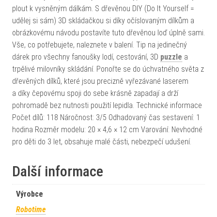
plout k vysněným dálkám. S dřevěnou DIY (Do It Yourself =
udělej si sám) 3D skládačkou si díky očíslovaným dílkům a
obrázkovému návodu postavíte tuto dřevěnou loď úplně sami.
Vše, co potřebujete, naleznete v balení. Tip na jedinečný
dárek pro všechny fanoušky lodí, cestování, 3D
puzzle
a
trpělivé milovníky skládání. Ponořte se do úchvatného světa z
dřevěných dílků, které jsou precizně vyřezávané laserem
a díky čepovému spoji do sebe krásně zapadají a drží
pohromadě bez nutnosti použití lepidla. Technické informace
Počet dílů: 118 Náročnost: 3/5 Odhadovaný čas sestavení: 1
hodina Rozměr modelu: 20 × 4,6 × 12 cm Varování: Nevhodné
pro děti do 3 let, obsahuje malé části, nebezpečí udušení.
Další informace
Výrobce
Robotime