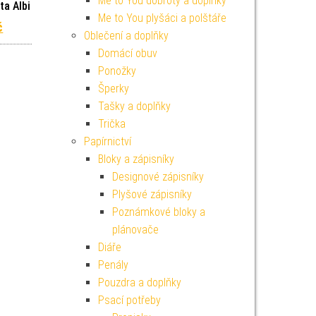
Me to You dobroty a doplňky
ta Albi
Me to You plyšáci a polštáře
í cena byla: 1 099 Kč.
Aktuální cena je: 989 Kč.
č
Oblečení a doplňky
Domácí obuv
Ponožky
Šperky
Tašky a doplňky
Trička
Papírnictví
Bloky a zápisníky
Designové zápisníky
Plyšové zápisníky
Poznámkové bloky a
plánovače
Diáře
Penály
Pouzdra a doplňky
Psací potřeby