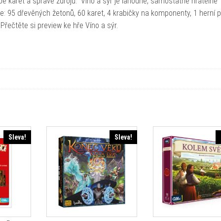
vorbě karet a správě zdrojů. Víno a sýr je lahodné, samostatně hratelné
e: 95 dřevěných žetonů, 60 karet, 4 krabičky na komponenty, 1 herní p
Přečtěte si preview ke hře Víno a sýr.
Sleva!
Sleva!