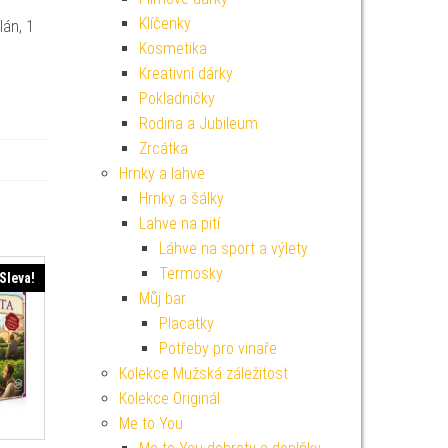
Klíčenky
lán, 1
Kosmetika
Kreativní dárky
Pokladničky
Rodina a Jubileum
Zrcátka
Hrnky a lahve
Hrnky a šálky
Lahve na pití
Láhve na sport a výlety
Termosky
Sleva!
Můj bar
Placatky
Potřeby pro vinaře
Kolekce Mužská záležitost
Kolekce Originál
Me to You