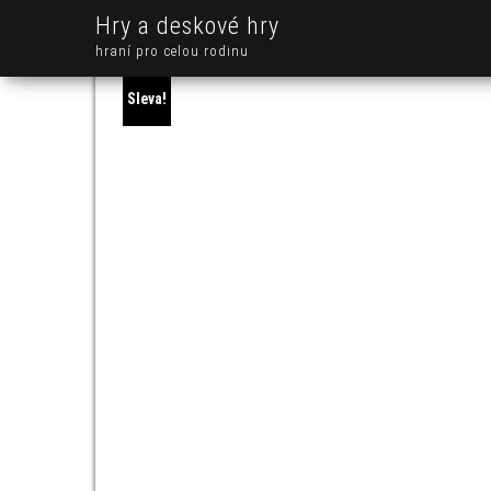
Hry a deskové hry
hraní pro celou rodinu
Sleva!