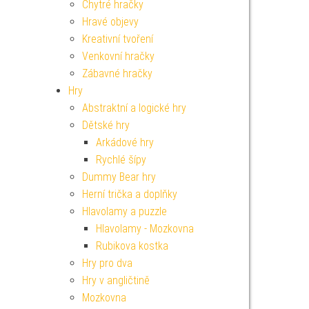
Chytré hračky
Hravé objevy
Kreativní tvoření
Venkovní hračky
Zábavné hračky
Hry
Abstraktní a logické hry
Dětské hry
Arkádové hry
Rychlé šípy
Dummy Bear hry
Herní trička a doplňky
Hlavolamy a puzzle
Hlavolamy - Mozkovna
Rubikova kostka
Hry pro dva
Hry v angličtině
Mozkovna