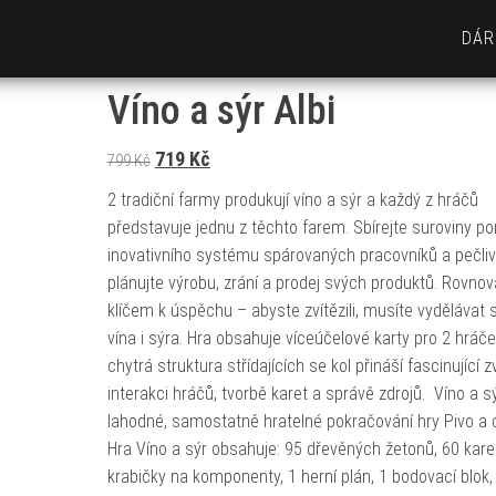
DÁR
Víno a sýr Albi
Původní cena byla: 799 Kč.
Aktuální cena je: 719 Kč.
719
Kč
799
Kč
2 tradiční farmy produkují víno a sýr a každý z hráčů
představuje jednu z těchto farem. Sbírejte suroviny p
inovativního systému spárovaných pracovníků a pečli
plánujte výrobu, zrání a prodej svých produktů. Rovnov
klíčem k úspěchu – abyste zvítězili, musíte vydělávat 
vína i sýra. Hra obsahuje víceúčelové karty pro 2 hráče.
chytrá struktura střídajících se kol přináší fascinující z
interakci hráčů, tvorbě karet a správě zdrojů. Víno a sý
lahodné, samostatně hratelné pokračování hry Pivo a 
Hra Víno a sýr obsahuje: 95 dřevěných žetonů, 60 karet
krabičky na komponenty, 1 herní plán, 1 bodovací blok,