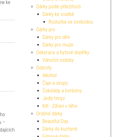
iew ke
Dárky podle příležitosti
Dárky ke svatbě
Rozlučka se svobodou
Dárky pro
Dárky pro děti
Dárky pro muže
Dekorace a bytové doplňky
Vánoční ozdoby
Dobroty
Alkohol
Čaje a sirupy
Čokolády a bonbóny
Jedlý hmyz
Kitl - Zdraví v láhvi
Drobné dárky
ího
Beautiful Day
u –
Dárky do kuchyně
dajících
Filmové dárky