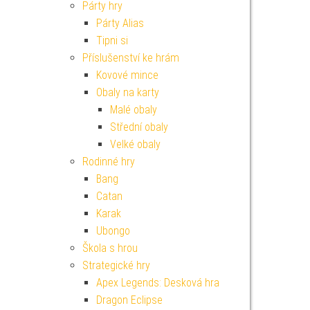
Párty hry
Párty Alias
Tipni si
Příslušenství ke hrám
Kovové mince
Obaly na karty
Malé obaly
Střední obaly
Velké obaly
Rodinné hry
Bang
Catan
Karak
Ubongo
Škola s hrou
Strategické hry
Apex Legends: Desková hra
Dragon Eclipse