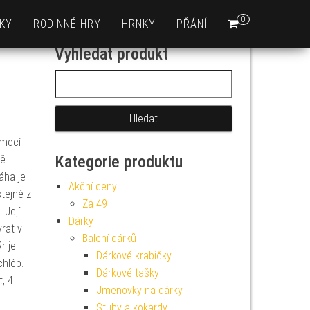
0
KY
RODINNÉ HRY
HRNKY
PŘÁNÍ
Vyhledat produkt
Vyhledávání
omocí
Kategorie produktu
vě
áha je
Akční ceny
stejně z
Za 49
 Její
Dárky
vrat v
Balení dárků
r je
Dárkové krabičky
chléb.
Dárkové tašky
, 4
Jmenovky na dárky
Stuhy a kokardy