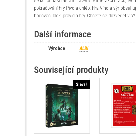
se kol přináší fascinující zvrat v interakci hráčů, t
pokračování hry Pivo a chléb. Hra Víno a sýr obsahuj
bodovací blok, pravidla hry. Chcete se dozvědět víc? 
Další informace
Výrobce
ALBI
Související produkty
Sleva!