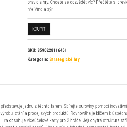
pravidla hry. Chcete se dozvědět víc? Přečtěte si prev
hře Víno a sýr.
KOUPIT
SKU:
8590228116451
Kategorie:
Strategické hry
ů představuje jednu z těchto farem. Sbírejte suroviny pomocí inovativn
výrobu, zrání a prodej svých produktů. Rovnováha je klíčem k úspěch
a. Hra obsahuje víceúčelové karty pro 2 hráče. Její chytrá struktura stří