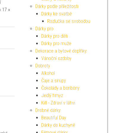
í
Dárky podle příležitosti
× 17 ×
Dárky ke svatbě
Rozlučka se svobodou
Dárky pro
Dárky pro děti
Dárky pro muže
Dekorace a bytové doplňky
Vánoční ozdoby
Dobroty
Alkohol
Čaje a sirupy
Čokolády a bonbóny
Jedlý hmyz
Kitl - Zdraví v láhvi
Drobné dárky
Beautiful Day
Dárky do kuchyně
Filmové dárky