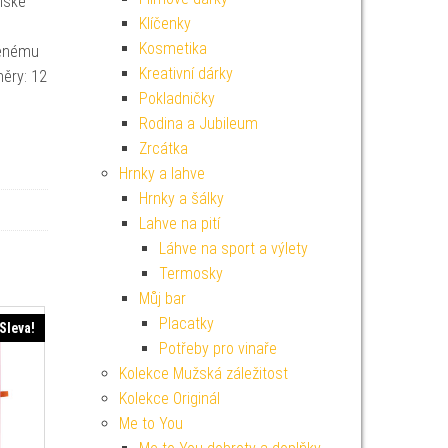
nské
Klíčenky
o
Kosmetika
těnému
Kreativní dárky
měry: 12
Pokladničky
Rodina a Jubileum
Zrcátka
Hrnky a lahve
Hrnky a šálky
Lahve na pití
Láhve na sport a výlety
Termosky
Můj bar
Placatky
Sleva!
Potřeby pro vinaře
Kolekce Mužská záležitost
Kolekce Originál
Me to You