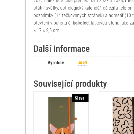
2027 naleznete také přehled roku 2027 a 2028, měsíč
státní svátky, astrologický kalendář, důležitá telefo
poznámky (14 tečkovaných stránek) a adresář (10 t
otevření v bahotu či
kabelce
, látkovou stuhu jako z
× 17 × 2,5 cm
Další informace
Výrobce
ALBI
Související produkty
Sleva!