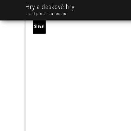
Hry a deskové hry
hraní pro celou rodinu
Sleva!