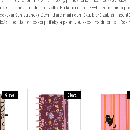
ní plánovač (pro rok 2027 i 2028), plánovací kalendář, české a slove
nní čísla a mezinárodní předvolby. Na konci diáře je vyhrazené místo pr
ečkovaných stránek). Denní diáře mají i gumičku, která zabrání nech
áložku, poutko pro psací potřeby a papírovou kapsu na drobnosti. Roz
Sleva!
Sleva!