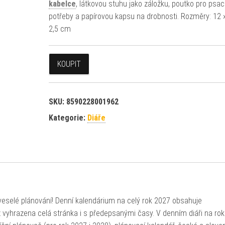
kabelce
, látkovou stuhu jako záložku, poutko pro psac
potřeby a papírovou kapsu na drobnosti. Rozměry: 12 
2,5 cm
KOUPIT
SKU:
8590228001962
Kategorie:
Diáře
 veselé plánování! Denní kalendárium na celý rok 2027 obsahuje
 vyhrazena celá stránka i s předepsanými časy. V denním diáři na rok