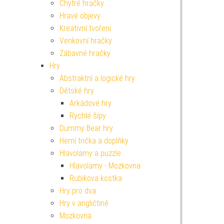
Chytré hračky
Hravé objevy
Kreativní tvoření
Venkovní hračky
Zábavné hračky
Hry
Abstraktní a logické hry
Dětské hry
Arkádové hry
Rychlé šípy
Dummy Bear hry
Herní trička a doplňky
Hlavolamy a puzzle
Hlavolamy - Mozkovna
Rubikova kostka
Hry pro dva
Hry v angličtině
Mozkovna