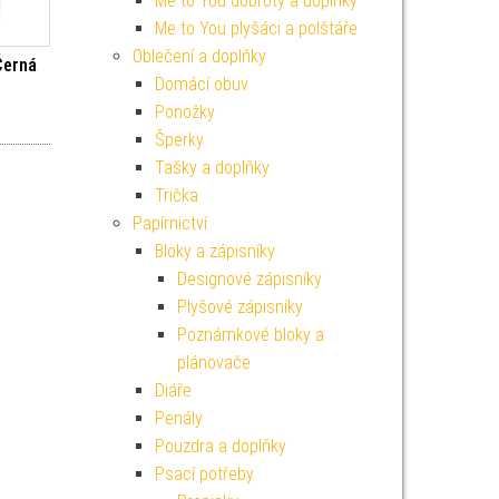
Me to You dobroty a doplňky
Me to You plyšáci a polštáře
Oblečení a doplňky
Černá
Domácí obuv
Ponožky
í cena byla: 169 Kč.
Aktuální cena je: 152 Kč.
Šperky
Tašky a doplňky
Trička
Papírnictví
Bloky a zápisníky
Designové zápisníky
Plyšové zápisníky
Poznámkové bloky a
plánovače
Diáře
Penály
Pouzdra a doplňky
Psací potřeby