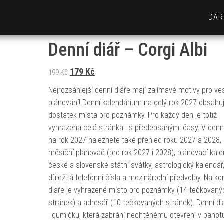
DÁR
Denní diář – Corgi Albi
Původní cena byla: 199 Kč.
Aktuální cena je: 179 Kč.
179
Kč
199
Kč
Nejrozsáhlejší denní diáře mají zajímavé motivy pro ve
plánování! Denní kalendárium na celý rok 2027 obsahu
dostatek místa pro poznámky. Pro každý den je totiž
vyhrazena celá stránka i s předepsanými časy. V denn
na rok 2027 naleznete také přehled roku 2027 a 2028,
měsíční plánovač (pro rok 2027 i 2028), plánovací kale
české a slovenské státní svátky, astrologický kalendář
důležitá telefonní čísla a mezinárodní předvolby. Na ko
diáře je vyhrazené místo pro poznámky (14 tečkovaný
stránek) a adresář (10 tečkovaných stránek). Denní di
i gumičku, která zabrání nechtěnému otevření v bahotu