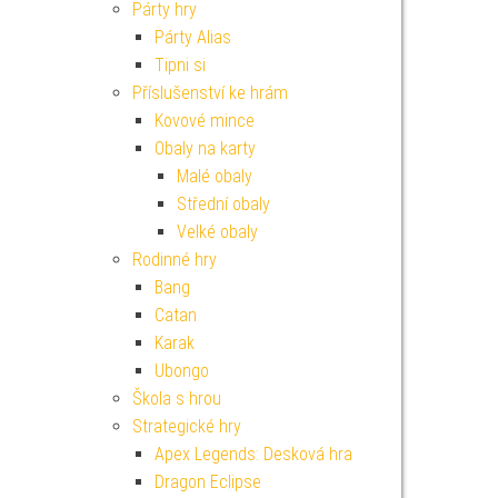
Párty hry
Párty Alias
Tipni si
Příslušenství ke hrám
Kovové mince
Obaly na karty
Malé obaly
Střední obaly
Velké obaly
Rodinné hry
Bang
Catan
Karak
Ubongo
Škola s hrou
Strategické hry
Apex Legends: Desková hra
Dragon Eclipse