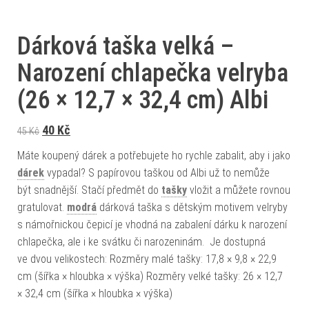
Dárková taška velká –
Narození chlapečka velryba
(26 × 12,7 × 32,4 cm) Albi
Původní cena byla: 45 Kč.
Aktuální cena je: 40 Kč.
40
Kč
45
Kč
Máte koupený dárek a potřebujete ho rychle zabalit, aby i jako
dárek
vypadal? S papírovou taškou od Albi už to nemůže
být snadnější. Stačí předmět do
tašky
vložit a můžete rovnou
gratulovat.
modrá
dárková taška s dětským motivem velryby
s námořnickou čepicí je vhodná na zabalení dárku k narození
chlapečka, ale i ke svátku či narozeninám. Je dostupná
ve dvou velikostech: Rozměry malé tašky: 17,8 × 9,8 × 22,9
cm (šířka × hloubka × výška) Rozměry velké tašky: 26 × 12,7
× 32,4 cm (šířka × hloubka × výška)