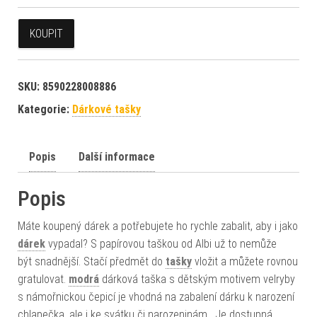
KOUPIT
SKU:
8590228008886
Kategorie:
Dárkové tašky
Popis
Další informace
Popis
Máte koupený dárek a potřebujete ho rychle zabalit, aby i jako
dárek
vypadal? S papírovou taškou od Albi už to nemůže
být snadnější. Stačí předmět do
tašky
vložit a můžete rovnou
gratulovat.
modrá
dárková taška s dětským motivem velryby
s námořnickou čepicí je vhodná na zabalení dárku k narození
chlapečka, ale i ke svátku či narozeninám. Je dostupná