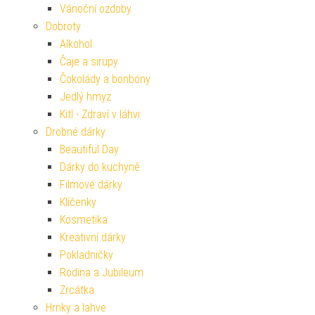
Vánoční ozdoby
Dobroty
Alkohol
Čaje a sirupy
Čokolády a bonbóny
Jedlý hmyz
Kitl - Zdraví v láhvi
Drobné dárky
Beautiful Day
Dárky do kuchyně
Filmové dárky
Klíčenky
Kosmetika
Kreativní dárky
Pokladničky
Rodina a Jubileum
Zrcátka
Hrnky a lahve