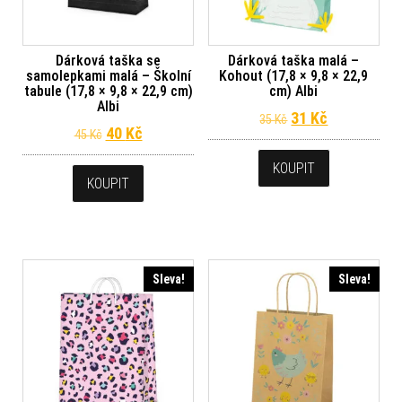
Dárková taška se
Dárková taška malá –
samolepkami malá – Školní
Kohout (17,8 × 9,8 × 22,9
tabule (17,8 × 9,8 × 22,9 cm)
cm) Albi
Albi
Původní cena byl
Aktuální ce
31
Kč
35
Kč
Původní cena byla: 45 Kč.
Aktuální cena je: 40 Kč.
40
Kč
45
Kč
KOUPIT
KOUPIT
Sleva!
Sleva!