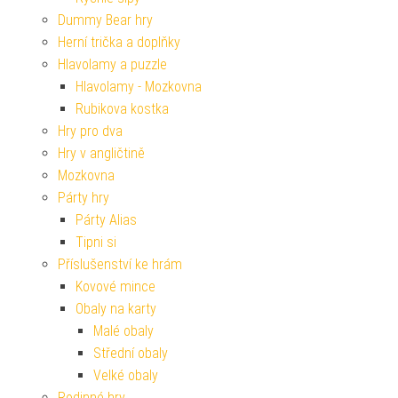
Dummy Bear hry
Herní trička a doplňky
Hlavolamy a puzzle
Hlavolamy - Mozkovna
Rubikova kostka
Hry pro dva
Hry v angličtině
Mozkovna
Párty hry
Párty Alias
Tipni si
Příslušenství ke hrám
Kovové mince
Obaly na karty
Malé obaly
Střední obaly
Velké obaly
Rodinné hry