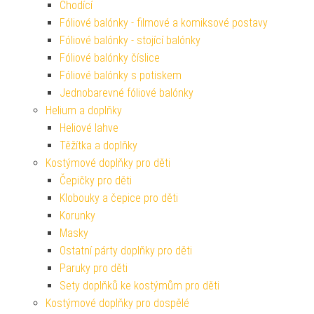
Chodící
Fóliové balónky - filmové a komiksové postavy
Fóliové balónky - stojící balónky
Fóliové balónky číslice
Fóliové balónky s potiskem
Jednobarevné fóliové balónky
Helium a doplňky
Heliové lahve
Těžítka a doplňky
Kostýmové doplňky pro děti
Čepičky pro děti
Klobouky a čepice pro děti
Korunky
Masky
Ostatní párty doplňky pro děti
Paruky pro děti
Sety doplňků ke kostýmům pro děti
Kostýmové doplňky pro dospělé