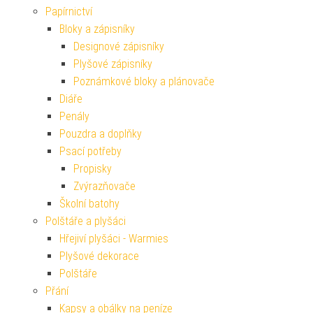
Papírnictví
Bloky a zápisníky
Designové zápisníky
Plyšové zápisníky
Poznámkové bloky a plánovače
Diáře
Penály
Pouzdra a doplňky
Psací potřeby
Propisky
Zvýrazňovače
Školní batohy
Polštáře a plyšáci
Hřejiví plyšáci - Warmies
Plyšové dekorace
Polštáře
Přání
Kapsy a obálky na peníze