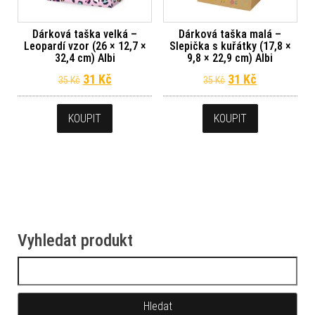
Dárková taška velká –
Dárková taška malá –
Leopardí vzor (26 × 12,7 ×
Slepička s kuřátky (17,8 ×
32,4 cm) Albi
9,8 × 22,9 cm) Albi
Původní cena byla: 35 Kč.
Aktuální cena je: 31 Kč.
Původní cena byl
Aktuální ce
31
Kč
31
Kč
35
Kč
35
Kč
KOUPIT
KOUPIT
Vyhledat produkt
Vyhledávání