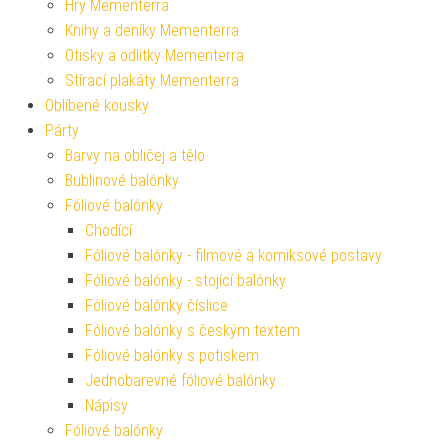
Hry Mementerra
Knihy a deníky Mementerra
Otisky a odlitky Mementerra
Stírací plakáty Mementerra
Oblíbené kousky
Párty
Barvy na obličej a tělo
Bublinové balónky
Fóliové balónky
Chodící
Fóliové balónky - filmové a komiksové postavy
Fóliové balónky - stojící balónky
Fóliové balónky číslice
Fóliové balónky s českým textem
Fóliové balónky s potiskem
Jednobarevné fóliové balónky
Nápisy
Fóliové balónky