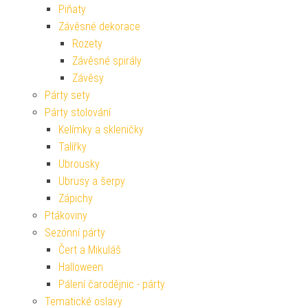
Piňaty
Závěsné dekorace
Rozety
Závěsné spirály
Závěsy
Párty sety
Párty stolování
Kelímky a skleničky
Talířky
Ubrousky
Ubrusy a šerpy
Zápichy
Ptákoviny
Sezónní párty
Čert a Mikuláš
Halloween
Pálení čarodějnic - párty
Tematické oslavy