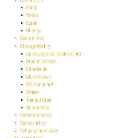
Bang
Catan
Karak
Ubongo
Škola s hrou
Strategické hry
Apex Legends: Desková hra
Dragon Eclipse
Etherfields
Gloomhaven
ISS Vanguard
Stalker
Tainted Grail
Unmatched
Vědomostní hry
Venkovní hry
Výhodné herní sety