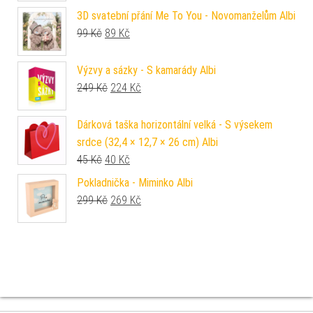
3D svatební přání Me To You - Novomanželům Albi
Původní cena byla: 99 Kč.
Aktuální cena je: 89 Kč.
99
Kč
89
Kč
Výzvy a sázky - S kamarády Albi
Původní cena byla: 249 Kč.
Aktuální cena je: 224 Kč.
249
Kč
224
Kč
Dárková taška horizontální velká - S výsekem
srdce (32,4 × 12,7 × 26 cm) Albi
Původní cena byla: 45 Kč.
Aktuální cena je: 40 Kč.
45
Kč
40
Kč
Pokladnička - Miminko Albi
Původní cena byla: 299 Kč.
Aktuální cena je: 269 Kč.
299
Kč
269
Kč