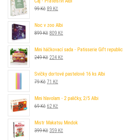
Čaj - Přátelství Albi
Původní cena byla: 99 Kč.
Aktuální cena je: 89 Kč.
99
Kč
89
Kč
Noc v zoo Albi
Původní cena byla: 899 Kč.
Aktuální cena je: 809 Kč.
899
Kč
809
Kč
Mini háčkovací sada - Patisserie Gift republic
Původní cena byla: 249 Kč.
Aktuální cena je: 224 Kč.
249
Kč
224
Kč
Svíčky dortové pastelové 16 ks Albi
Původní cena byla: 79 Kč.
Aktuální cena je: 71 Kč.
79
Kč
71
Kč
Mini hlavolam - 2 paličky, 2/5 Albi
Původní cena byla: 69 Kč.
Aktuální cena je: 62 Kč.
69
Kč
62
Kč
Mistr Makatsu Mindok
Původní cena byla: 399 Kč.
Aktuální cena je: 359 Kč.
399
Kč
359
Kč