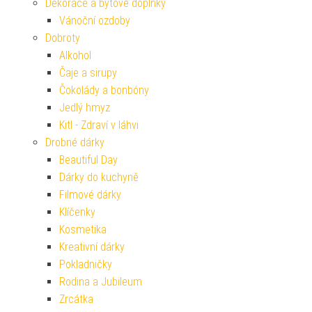
Dekorace a bytové doplňky
Vánoční ozdoby
Dobroty
Alkohol
Čaje a sirupy
Čokolády a bonbóny
Jedlý hmyz
Kitl - Zdraví v láhvi
Drobné dárky
Beautiful Day
Dárky do kuchyně
Filmové dárky
Klíčenky
Kosmetika
Kreativní dárky
Pokladničky
Rodina a Jubileum
Zrcátka