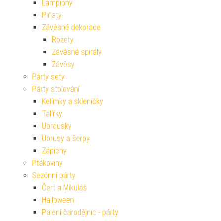
Lampiony
Piňaty
Závěsné dekorace
Rozety
Závěsné spirály
Závěsy
Párty sety
Párty stolování
Kelímky a skleničky
Talířky
Ubrousky
Ubrusy a šerpy
Zápichy
Ptákoviny
Sezónní párty
Čert a Mikuláš
Halloween
Pálení čarodějnic - párty