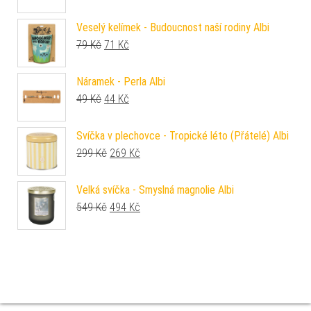
Veselý kelímek - Budoucnost naší rodiny Albi
Původní cena byla: 79 Kč.
Aktuální cena je: 71 Kč.
79
Kč
71
Kč
Náramek - Perla Albi
Původní cena byla: 49 Kč.
Aktuální cena je: 44 Kč.
49
Kč
44
Kč
Svíčka v plechovce - Tropické léto (Přátelé) Albi
Původní cena byla: 299 Kč.
Aktuální cena je: 269 Kč.
299
Kč
269
Kč
Velká svíčka - Smyslná magnolie Albi
Původní cena byla: 549 Kč.
Aktuální cena je: 494 Kč.
549
Kč
494
Kč