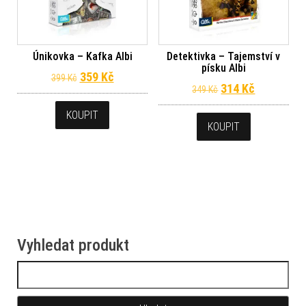
Únikovka – Kafka Albi
Detektivka – Tajemství v
písku Albi
Původní cena byla: 399 Kč.
Aktuální cena je: 359 Kč.
359
Kč
399
Kč
Původní cena byl
Aktuální c
314
Kč
349
Kč
KOUPIT
KOUPIT
Vyhledat produkt
Vyhledávání