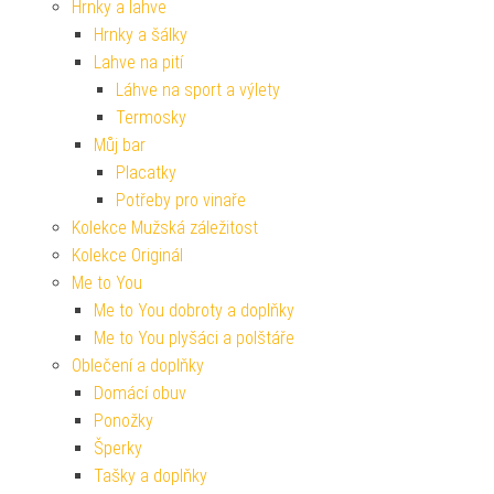
Hrnky a lahve
Hrnky a šálky
Lahve na pití
Láhve na sport a výlety
Termosky
Můj bar
Placatky
Potřeby pro vinaře
Kolekce Mužská záležitost
Kolekce Originál
Me to You
Me to You dobroty a doplňky
Me to You plyšáci a polštáře
Oblečení a doplňky
Domácí obuv
Ponožky
Šperky
Tašky a doplňky