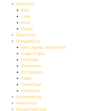
Rodinné hry
Bang
Catan
Karak
Ubongo
Škola s hrou
Strategické hry
Apex Legends: Desková hra
Dragon Eclipse
Etherfields
Gloomhaven
ISS Vanguard
Stalker
Tainted Grail
Unmatched
Vědomostní hry
Venkovní hry
Výhodné herní sety