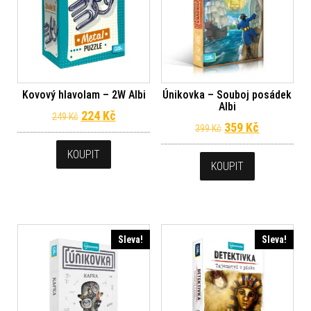
Kovový hlavolam – 2W Albi
Únikovka – Souboj posádek
Albi
Původní cena byla: 249 Kč.
Aktuální cena je: 224 Kč.
224
Kč
249
Kč
Původní cena byl
Aktuální c
359
Kč
399
Kč
KOUPIT
KOUPIT
Sleva!
Sleva!