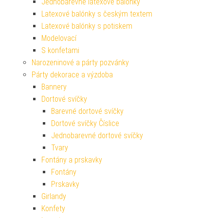
Jednobarevné latexové balónky
Latexové balónky s českým textem
Latexové balónky s potiskem
Modelovací
S konfetami
Narozeninové a párty pozvánky
Párty dekorace a výzdoba
Bannery
Dortové svíčky
Barevné dortové svíčky
Dortové svíčky Číslice
Jednobarevné dortové svíčky
Tvary
Fontány a prskavky
Fontány
Prskavky
Girlandy
Konfety