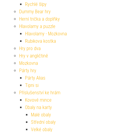
Rychlé šípy
Dummy Bear hry
Herní trička a doplňky
Hlavolamy a puzzle
Hlavolamy - Mozkovna
Rubikova kostka
Hry pro dva
Hry v angličtině
Mozkovna
Párty hry
Párty Alias
Tipni si
Příslušenství ke hrám
Kovové mince
Obaly na karty
Malé obaly
Střední obaly
Velké obaly