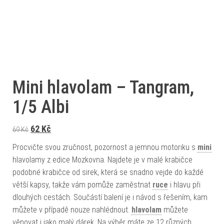
Mini hlavolam – Tangram,
1/5 Albi
Původní cena byla: 69 Kč.
Aktuální cena je: 62 Kč.
62
Kč
69
Kč
Procvičte svou zručnost, pozornost a jemnou motoriku s
mini
hlavolamy z edice Mozkovna. Najdete je v malé krabičce
podobné krabičce od sirek, která se snadno vejde do každé
větší kapsy, takže vám pomůže zaměstnat
ruce
i hlavu při
dlouhých cestách. Součástí balení je i návod s řešením, kam
můžete v případě nouze nahlédnout.
hlavolam
můžete
věnovat i jako malý dárek. Na výběr máte ze 12 různých