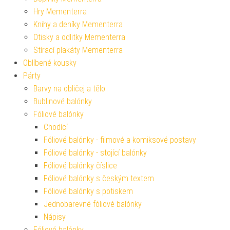
Hry Mementerra
Knihy a deníky Mementerra
Otisky a odlitky Mementerra
Stírací plakáty Mementerra
Oblíbené kousky
Párty
Barvy na obličej a tělo
Bublinové balónky
Fóliové balónky
Chodící
Fóliové balónky - filmové a komiksové postavy
Fóliové balónky - stojící balónky
Fóliové balónky číslice
Fóliové balónky s českým textem
Fóliové balónky s potiskem
Jednobarevné fóliové balónky
Nápisy
Fóliové balónky