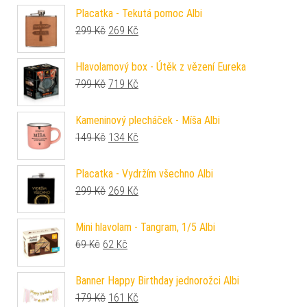
Placatka - Tekutá pomoc Albi
Původní cena byla: 299 Kč.
Aktuální cena je: 269 Kč.
299
Kč
269
Kč
Hlavolamový box - Útěk z vězení Eureka
Původní cena byla: 799 Kč.
Aktuální cena je: 719 Kč.
799
Kč
719
Kč
Kameninový plecháček - Míša Albi
Původní cena byla: 149 Kč.
Aktuální cena je: 134 Kč.
149
Kč
134
Kč
Placatka - Vydržím všechno Albi
Původní cena byla: 299 Kč.
Aktuální cena je: 269 Kč.
299
Kč
269
Kč
Mini hlavolam - Tangram, 1/5 Albi
Původní cena byla: 69 Kč.
Aktuální cena je: 62 Kč.
69
Kč
62
Kč
Banner Happy Birthday jednorožci Albi
Původní cena byla: 179 Kč.
Aktuální cena je: 161 Kč.
179
Kč
161
Kč