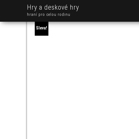
Hry a deskové hry
hraní pro celou rodinu
Sleva!