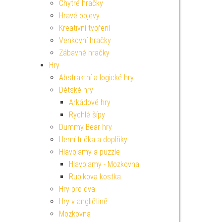
Chytré hračky
Hravé objevy
Kreativní tvoření
Venkovní hračky
Zábavné hračky
Hry
Abstraktní a logické hry
Dětské hry
Arkádové hry
Rychlé šípy
Dummy Bear hry
Herní trička a doplňky
Hlavolamy a puzzle
Hlavolamy - Mozkovna
Rubikova kostka
Hry pro dva
Hry v angličtině
Mozkovna