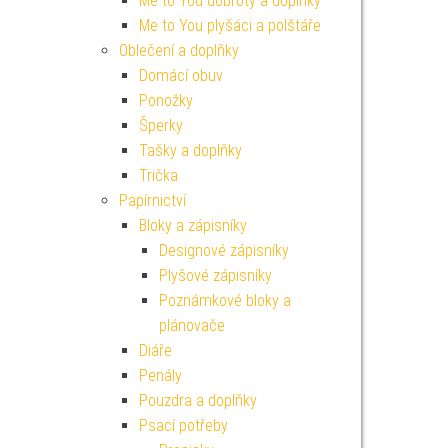
Me to You dobroty a doplňky
Me to You plyšáci a polštáře
Oblečení a doplňky
Domácí obuv
Ponožky
Šperky
Tašky a doplňky
Trička
Papírnictví
Bloky a zápisníky
Designové zápisníky
Plyšové zápisníky
Poznámkové bloky a
plánovače
Diáře
Penály
Pouzdra a doplňky
Psací potřeby