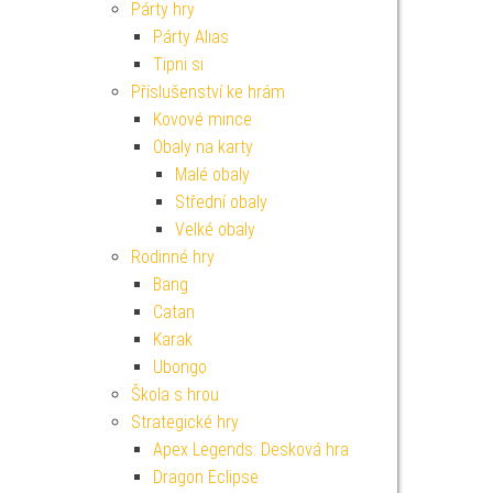
Párty hry
Párty Alias
Tipni si
Příslušenství ke hrám
Kovové mince
Obaly na karty
Malé obaly
Střední obaly
Velké obaly
Rodinné hry
Bang
Catan
Karak
Ubongo
Škola s hrou
Strategické hry
Apex Legends: Desková hra
Dragon Eclipse