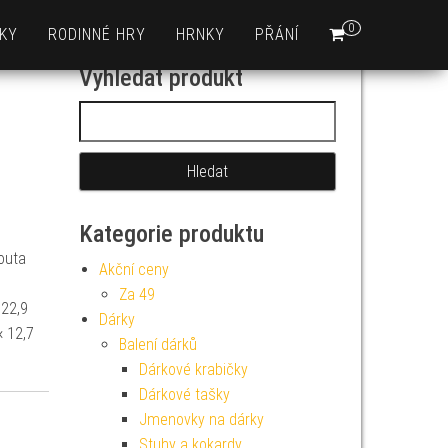
0
KY
RODINNÉ HRY
HRNKY
PŘÁNÍ
Vyhledat produkt
Vyhledávání
Kategorie produktu
outa
Akční ceny
Za 49
 22,9
Dárky
× 12,7
Balení dárků
Dárkové krabičky
Dárkové tašky
Jmenovky na dárky
Stuhy a kokardy