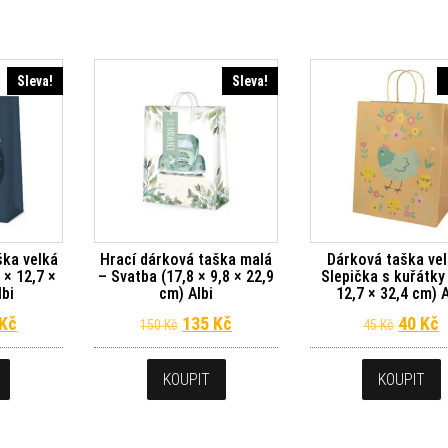
Sleva!
Sleva!
ška velká
Hrací dárková taška malá
Dárková taška vel
× 12,7 ×
– Svatba (17,8 × 9,8 × 22,9
Slepička s kuřátky
lbi
cm) Albi
12,7 × 32,4 cm) A
dní cena byla: 190 Kč.
Aktuální cena je: 171 Kč.
Původní cena byla: 150 Kč.
Aktuální cena je: 135 Kč.
Původn
A
Kč
135
Kč
40
Kč
150
Kč
45
Kč
KOUPIT
KOUPIT