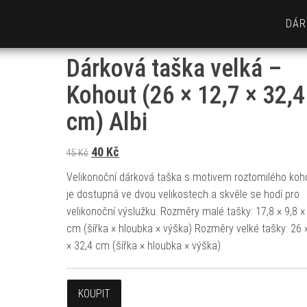
DÁR
Dárková taška velká –
Kohout (26 × 12,7 × 32,4
cm) Albi
Původní cena byla: 45 Kč.
Aktuální cena je: 40 Kč.
40
Kč
45
Kč
Velikonoční dárková taška s motivem roztomilého koh
je dostupná ve dvou velikostech a skvěle se hodí pro
velikonoční výslužku. Rozměry malé tašky: 17,8 × 9,8 ×
cm (šířka × hloubka × výška) Rozměry velké tašky: 26 
× 32,4 cm (šířka × hloubka × výška)
KOUPIT