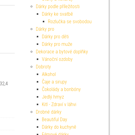
Dárky podle příležitosti
Dárky ke svatbě
Rozlučka se svobodou
Dárky pro
Dárky pro děti
Dárky pro muže
Dekorace a bytové doplňky
Vánoční ozdoby
Dobroty
Alkohol
Čaje a sirupy
 32,4
Čokolády a bonbóny
Jedlý hmyz
Kitl - Zdraví v láhvi
Drobné dárky
Beautiful Day
Dárky do kuchyně
Filmové dárky