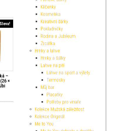
Klíčenky
Kosmetika
Kreativní dárky
Sleva!
Pokladničky
Rodina a Jubileum
Zrcátka
Hrnky a lahve
Hrnky a šálky
Lahve na pití
Láhve na sport a výlety
ká –
Termosky
 (26 ×
lbi
Můj bar
í cena byla: 45 Kč.
ktuální cena je: 40 Kč.
Placatky
Potřeby pro vinaře
Kolekce Mužská záležitost
Kolekce Originál
Me to You