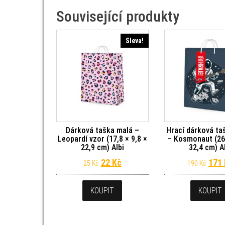
Související produkty
Sleva!
Dárková taška malá –
Hrací dárková ta
Leopardí vzor (17,8 × 9,8 ×
– Kosmonaut (26 
22,9 cm) Albi
32,4 cm) A
Původní cena byla: 25 Kč.
Aktuální cena je: 22 Kč.
Půvo
22
Kč
171
25
Kč
190
Kč
KOUPIT
KOUPIT