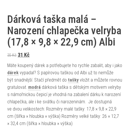
Dárková taška malá –
Narození chlapečka velryba
(17,8 × 9,8 × 22,9 cm) Albi
Původní cena byla: 35 Kč.
Aktuální cena je: 31 Kč.
31
Kč
35
Kč
Máte koupený dárek a potřebujete ho rychle zabalit, aby i jako
dárek
vypadal? S papírovou taškou od Albi už to nemůže
být snadnější. Stačí předmět do
tašky
vložit a můžete rovnou
gratulovat.
modrá
dárková taška s dětským motivem velryby
s námořnickou čepicí je vhodná na zabalení dárku k narození
chlapečka, ale i ke svátku či narozeninám. Je dostupná
ve dvou velikostech: Rozměry malé tašky: 17,8 × 9,8 × 22,9
cm (šířka × hloubka × výška) Rozměry velké tašky: 26 × 12,7
× 32,4 cm (šířka × hloubka × výška)