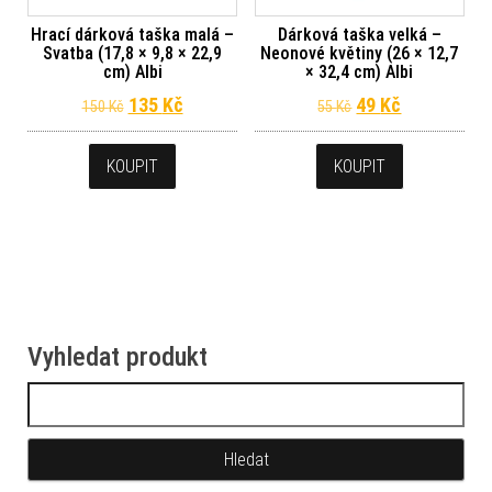
Hrací dárková taška malá –
Dárková taška velká –
Svatba (17,8 × 9,8 × 22,9
Neonové květiny (26 × 12,7
cm) Albi
× 32,4 cm) Albi
Původní cena byla: 150 Kč.
Aktuální cena je: 135 Kč.
Původní cena byl
Aktuální ce
135
Kč
49
Kč
150
Kč
55
Kč
KOUPIT
KOUPIT
Vyhledat produkt
Vyhledávání