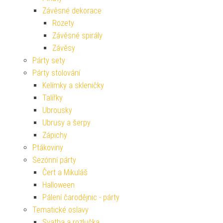
Závěsné dekorace
Rozety
Závěsné spirály
Závěsy
Párty sety
Párty stolování
Kelímky a skleničky
Talířky
Ubrousky
Ubrusy a šerpy
Zápichy
Ptákoviny
Sezónní párty
Čert a Mikuláš
Halloween
Pálení čarodějnic - párty
Tematické oslavy
Svatba a rozlučka