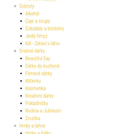
Dobroty
Alkohol
Čaje a sirupy
Čokolády a bonbóny
Jedlý hmyz
Kitl - Zdraví v láhvi
Drobné dárky
Beautiful Day
Dárky do kuchyně
Filmové dárky
Klíčenky
Kosmetika
Kreativní dárky
Pokladničky
Rodina a Jubileum
Zrcátka
Hrnky a lahve
Hrnky a šálky