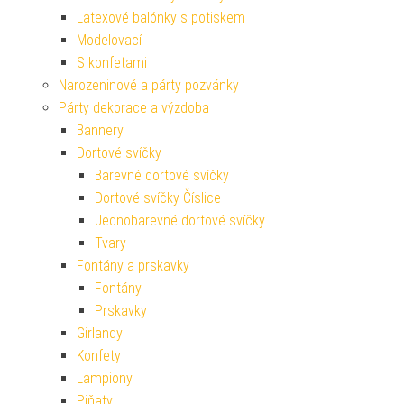
Latexové balónky s potiskem
Modelovací
S konfetami
Narozeninové a párty pozvánky
Párty dekorace a výzdoba
Bannery
Dortové svíčky
Barevné dortové svíčky
Dortové svíčky Číslice
Jednobarevné dortové svíčky
Tvary
Fontány a prskavky
Fontány
Prskavky
Girlandy
Konfety
Lampiony
Piňaty