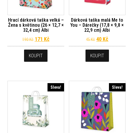
Hrací dárková taška velká –
Dárková taška malá Me to
Žena s květinou (26 × 12,7 ×
You – Dárečky (17,8 × 9,8 ×
32,4 cm) Albi
22,9 cm) Albi
Původní cena byla: 190 Kč.
Aktuální cena je: 171 Kč.
Původní cena byl
Aktuální ce
171
Kč
40
Kč
190
Kč
45
Kč
KOUPIT
KOUPIT
Sleva!
Sleva!