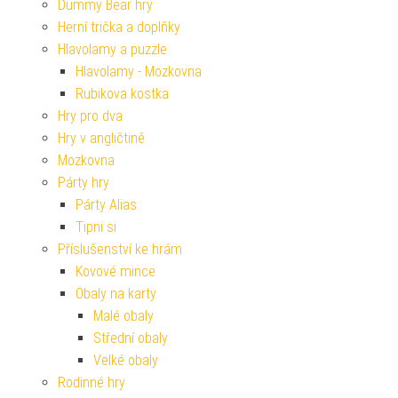
Dummy Bear hry
Herní trička a doplňky
Hlavolamy a puzzle
Hlavolamy - Mozkovna
Rubikova kostka
Hry pro dva
Hry v angličtině
Mozkovna
Párty hry
Párty Alias
Tipni si
Příslušenství ke hrám
Kovové mince
Obaly na karty
Malé obaly
Střední obaly
Velké obaly
Rodinné hry