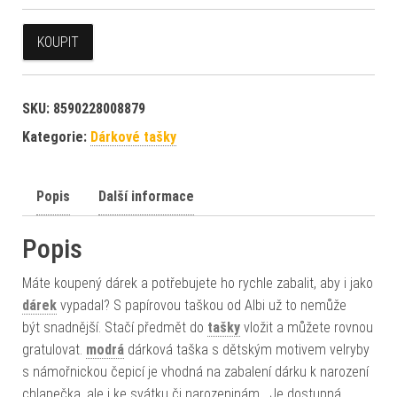
KOUPIT
SKU:
8590228008879
Kategorie:
Dárkové tašky
Popis
Další informace
Popis
Máte koupený dárek a potřebujete ho rychle zabalit, aby i jako
dárek
vypadal? S papírovou taškou od Albi už to nemůže
být snadnější. Stačí předmět do
tašky
vložit a můžete rovnou
gratulovat.
modrá
dárková taška s dětským motivem velryby
s námořnickou čepicí je vhodná na zabalení dárku k narození
chlapečka, ale i ke svátku či narozeninám. Je dostupná