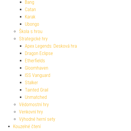
Bang
Catan
Karak
Ubongo
Škola s hrou
Strategické hry
Apex Legends: Desková hra
Dragon Eclipse
Etherfields
Gloomhaven
ISS Vanguard
Stalker
Tainted Grail
Unmatched
Vědomostní hry
Venkovní hry
Výhodné herní sety
Kouzelné čtení