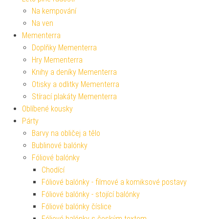
Na kempování
Na ven
Mementerra
Doplňky Mementerra
Hry Mementerra
Knihy a deníky Mementerra
Otisky a odlitky Mementerra
Stírací plakáty Mementerra
Oblíbené kousky
Párty
Barvy na obličej a tělo
Bublinové balónky
Fóliové balónky
Chodící
Fóliové balónky - filmové a komiksové postavy
Fóliové balónky - stojící balónky
Fóliové balónky číslice
Fóliové balónky s českým textem