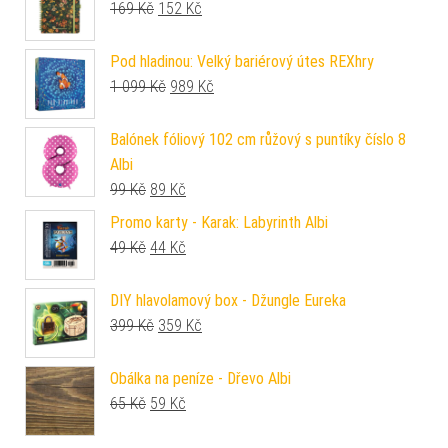
Původní cena byla: 169 Kč.
Aktuální cena je: 152 Kč.
169
Kč
152
Kč
Pod hladinou: Velký bariérový útes REXhry
Původní cena byla: 1 099 Kč.
Aktuální cena je: 989 Kč.
1 099
Kč
989
Kč
Balónek fóliový 102 cm růžový s puntíky číslo 8
Albi
Původní cena byla: 99 Kč.
Aktuální cena je: 89 Kč.
99
Kč
89
Kč
Promo karty - Karak: Labyrinth Albi
Původní cena byla: 49 Kč.
Aktuální cena je: 44 Kč.
49
Kč
44
Kč
DIY hlavolamový box - Džungle Eureka
Původní cena byla: 399 Kč.
Aktuální cena je: 359 Kč.
399
Kč
359
Kč
Obálka na peníze - Dřevo Albi
Původní cena byla: 65 Kč.
Aktuální cena je: 59 Kč.
65
Kč
59
Kč