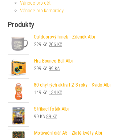
Vánoce pro děti
Vánoce pro kamarády
Produkty
Outdoorový hrnek - Zdeněk Albi
Původní cena byla: 229 Kč.
Aktuální cena je: 206 Kč.
229
Kč
206
Kč
Hra Bounce Ball Albi
Původní cena byla: 299 Kč.
Aktuální cena je: 99 Kč.
299
Kč
99
Kč
80 chytrých aktivit 2-3 roky - Kvído Albi
Původní cena byla: 149 Kč.
Aktuální cena je: 134 Kč.
149
Kč
134
Kč
Stříkací foťák Albi
Původní cena byla: 99 Kč.
Aktuální cena je: 89 Kč.
99
Kč
89
Kč
Motivační diář A5 - Zlaté květy Albi