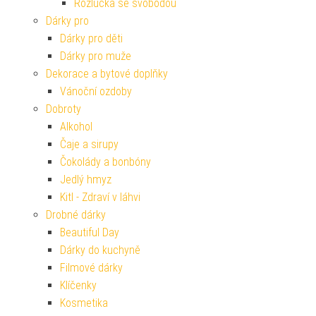
Rozlučka se svobodou
Dárky pro
Dárky pro děti
Dárky pro muže
Dekorace a bytové doplňky
Vánoční ozdoby
Dobroty
Alkohol
Čaje a sirupy
Čokolády a bonbóny
Jedlý hmyz
Kitl - Zdraví v láhvi
Drobné dárky
Beautiful Day
Dárky do kuchyně
Filmové dárky
Klíčenky
Kosmetika