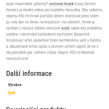
bude maximálně užitečný?
cestovní
hrnek
K-pop Demon
Hunters je ideální volbou pro každého fanouška. Díky velkému
objemu 850 ml hrnek pomůže dětem dodržovat pitný režim
po celý den ve škole, na kroužcích i na výletech. Hrnek je
vyroben z vysoce odolné nerezové
oceli
, takže bez problému
zvládne i náročnější každodenní zacházení. Bezpečné
šroubovací víčko spolehlivě brání nechtěnému vylití v batohu
a zabudované brčko spolu s pevným uchem zajistí, že se z
něj pohodlně pije i během chůze. Objem: 850 ml Materiál:
nerezová ocel
Další informace
Výrobce
Epee