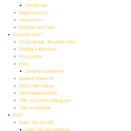
Unmatched
Vědomostní hry
Venkovní hry
Výhodné herní sety
Kouzelné čtení
Chytrý školák - Kouzelné čtení
Doplňky k Albi tužce
Hry a puzzle
Knihy
Zpívánky a miniknihy
Kúzelné čítanie SK
Sady s Albi tužkou
Samolepkové knížky
Tolki - Electronic talking pen
Tolki pro dospělé
Kvído
Kvído - Hry pro děti
Kvído - Hry pro nejmenší