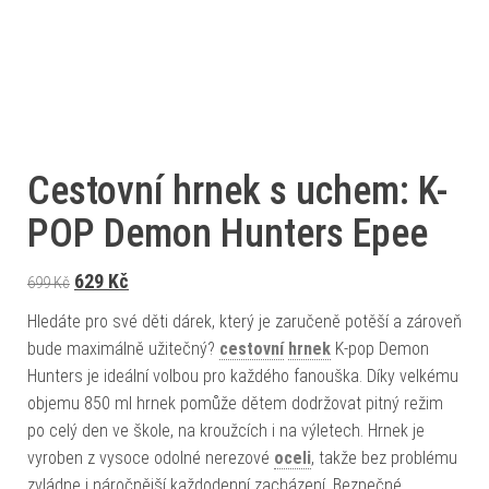
Cestovní hrnek s uchem: K-
POP Demon Hunters Epee
Původní cena byla: 699 Kč.
Aktuální cena je: 629 Kč.
629
Kč
699
Kč
Hledáte pro své děti dárek, který je zaručeně potěší a zároveň
bude maximálně užitečný?
cestovní
hrnek
K-pop Demon
Hunters je ideální volbou pro každého fanouška. Díky velkému
objemu 850 ml hrnek pomůže dětem dodržovat pitný režim
po celý den ve škole, na kroužcích i na výletech. Hrnek je
vyroben z vysoce odolné nerezové
oceli
, takže bez problému
zvládne i náročnější každodenní zacházení. Bezpečné