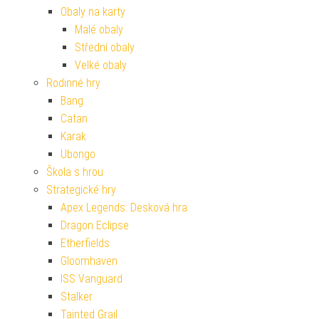
Obaly na karty
Malé obaly
Střední obaly
Velké obaly
Rodinné hry
Bang
Catan
Karak
Ubongo
Škola s hrou
Strategické hry
Apex Legends: Desková hra
Dragon Eclipse
Etherfields
Gloomhaven
ISS Vanguard
Stalker
Tainted Grail