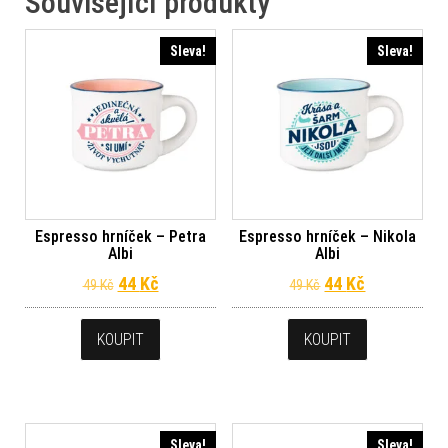
Související produkty
Sleva!
Sleva!
Espresso hrníček – Petra
Espresso hrníček – Nikola
Albi
Albi
Původní cena byla: 49 Kč.
Aktuální cena je: 44 Kč.
Původní cena byl
Aktuální ce
44
Kč
44
Kč
49
Kč
49
Kč
KOUPIT
KOUPIT
Sleva!
Sleva!