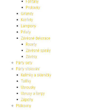
Fontány
Prskavky
Girlandy
Konfety
Lampiony
Piňaty
Závěsné dekorace
Rozety
Závěsné spirály
Závěsy
Párty sety
Párty stolování
Kelímky a skleničky
Talířky
Ubrousky
Ubrusy a šerpy
Zápichy
Ptákoviny