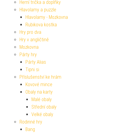
Herní trička a doplňky
Hlavolamy a puzzle
Hlavolamy - Mozkovna
Rubikova kostka
Hry pro dva
Hry v angličtině
Mozkovna
Párty hry
Párty Alias
Tipni si
Příslušenství ke hrám
Kovové mince
Obaly na karty
Malé obaly
Střední obaly
Velké obaly
Rodinné hry
Bang