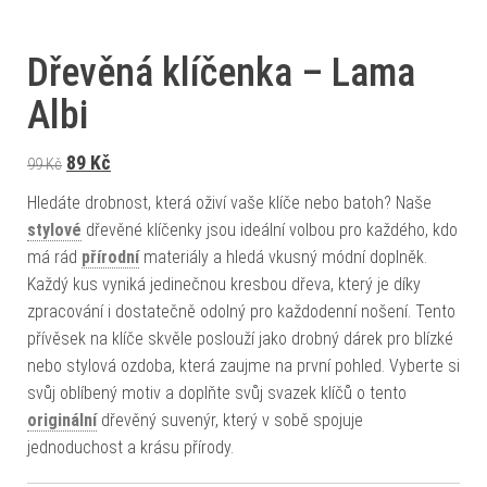
Dřevěná klíčenka – Lama
Albi
Původní cena byla: 99 Kč.
Aktuální cena je: 89 Kč.
89
Kč
99
Kč
Hledáte drobnost, která oživí vaše klíče nebo batoh? Naše
stylové
dřevěné klíčenky jsou ideální volbou pro každého, kdo
má rád
přírodní
materiály a hledá vkusný módní doplněk.
Každý kus vyniká jedinečnou kresbou dřeva, který je díky
zpracování i dostatečně odolný pro každodenní nošení. Tento
přívěsek na klíče skvěle poslouží jako drobný dárek pro blízké
nebo stylová ozdoba, která zaujme na první pohled. Vyberte si
svůj oblíbený motiv a doplňte svůj svazek klíčů o tento
originální
dřevěný suvenýr, který v sobě spojuje
jednoduchost a krásu přírody.