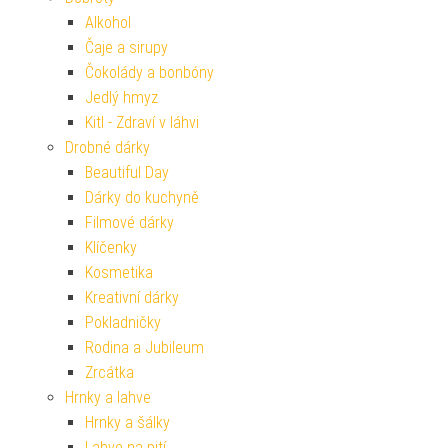
Alkohol
Čaje a sirupy
Čokolády a bonbóny
Jedlý hmyz
Kitl - Zdraví v láhvi
Drobné dárky
Beautiful Day
Dárky do kuchyně
Filmové dárky
Klíčenky
Kosmetika
Kreativní dárky
Pokladničky
Rodina a Jubileum
Zrcátka
Hrnky a lahve
Hrnky a šálky
Lahve na pití