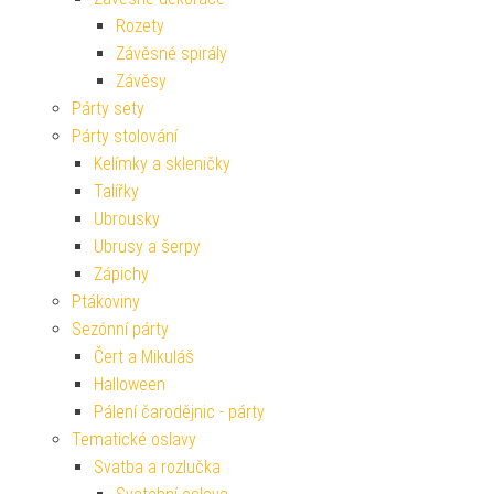
Rozety
Závěsné spirály
Závěsy
Párty sety
Párty stolování
Kelímky a skleničky
Talířky
Ubrousky
Ubrusy a šerpy
Zápichy
Ptákoviny
Sezónní párty
Čert a Mikuláš
Halloween
Pálení čarodějnic - párty
Tematické oslavy
Svatba a rozlučka