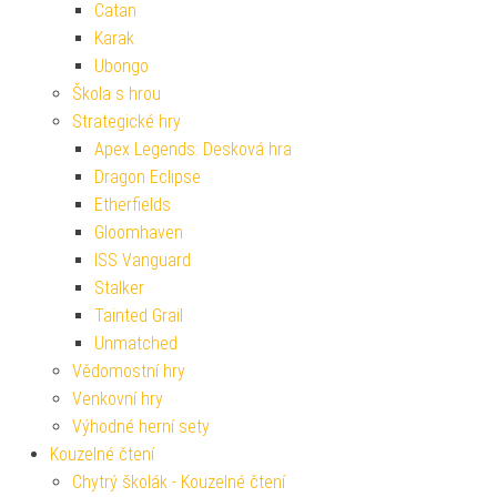
Catan
Karak
Ubongo
Škola s hrou
Strategické hry
Apex Legends: Desková hra
Dragon Eclipse
Etherfields
Gloomhaven
ISS Vanguard
Stalker
Tainted Grail
Unmatched
Vědomostní hry
Venkovní hry
Výhodné herní sety
Kouzelné čtení
Chytrý školák - Kouzelné čtení