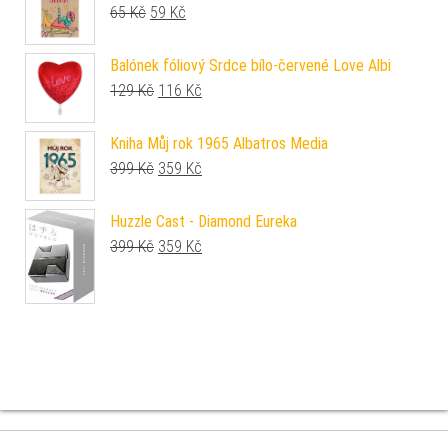
Původní cena byla: 65 Kč.
Aktuální cena je: 59 Kč.
65
Kč
59
Kč
Balónek fóliový Srdce bílo-červené Love Albi
Původní cena byla: 129 Kč.
Aktuální cena je: 116 Kč.
129
Kč
116
Kč
Kniha Můj rok 1965 Albatros Media
Původní cena byla: 399 Kč.
Aktuální cena je: 359 Kč.
399
Kč
359
Kč
Huzzle Cast - Diamond Eureka
Původní cena byla: 399 Kč.
Aktuální cena je: 359 Kč.
399
Kč
359
Kč