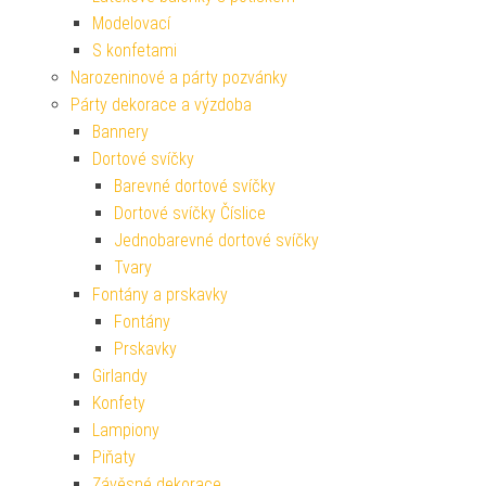
Modelovací
S konfetami
Narozeninové a párty pozvánky
Párty dekorace a výzdoba
Bannery
Dortové svíčky
Barevné dortové svíčky
Dortové svíčky Číslice
Jednobarevné dortové svíčky
Tvary
Fontány a prskavky
Fontány
Prskavky
Girlandy
Konfety
Lampiony
Piňaty
Závěsné dekorace