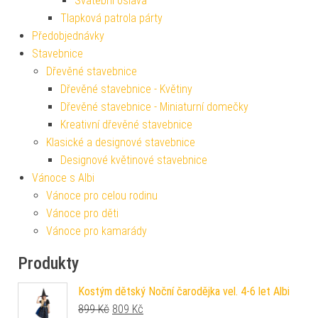
Svatební oslava
Tlapková patrola párty
Předobjednávky
Stavebnice
Dřevěné stavebnice
Dřevěné stavebnice - Květiny
Dřevěné stavebnice - Miniaturní domečky
Kreativní dřevěné stavebnice
Klasické a designové stavebnice
Designové květinové stavebnice
Vánoce s Albi
Vánoce pro celou rodinu
Vánoce pro děti
Vánoce pro kamarády
Produkty
Kostým dětský Noční čarodějka vel. 4-6 let Albi
Původní cena byla: 899 Kč.
Aktuální cena je: 809 Kč.
899
Kč
809
Kč