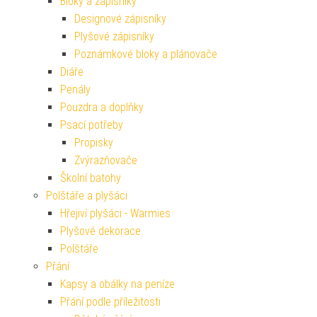
Bloky a zápisníky
Designové zápisníky
Plyšové zápisníky
Poznámkové bloky a plánovače
Diáře
Penály
Pouzdra a doplňky
Psací potřeby
Propisky
Zvýrazňovače
Školní batohy
Polštáře a plyšáci
Hřejiví plyšáci - Warmies
Plyšové dekorace
Polštáře
Přání
Kapsy a obálky na peníze
Přání podle příležitosti