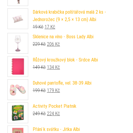
Dárková krabička polštářová malá 2 ks -
Jednorožec (9 × 2,5 × 13 cm) Albi
Původní cena byla: 19 Kč.
Aktuální cena je: 17 Kč.
19
Kč
17
Kč
Sklenice na víno - Boss Lady Albi
Původní cena byla: 229 Kč.
Aktuální cena je: 206 Kč.
229
Kč
206
Kč
Růžový kroužkový blok - Srdce Albi
Původní cena byla: 149 Kč.
Aktuální cena je: 134 Kč.
149
Kč
134
Kč
Duhové pantofle, vel. 38-39 Albi
Původní cena byla: 199 Kč.
Aktuální cena je: 179 Kč.
199
Kč
179
Kč
Activity Pocket Piatnik
Původní cena byla: 249 Kč.
Aktuální cena je: 224 Kč.
249
Kč
224
Kč
Přání k svátku - Jitka Albi