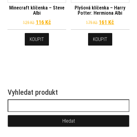
Minecraft klíčenka – Steve
Plyšová klíčenka – Harry
Albi
Potter: Hermiona Albi
Původní cena byla: 129 Kč.
Aktuální cena je: 116 Kč.
Původní cena byl
Aktuální c
116
Kč
161
Kč
129
Kč
179
Kč
KOUPIT
KOUPIT
Vyhledat produkt
Vyhledávání