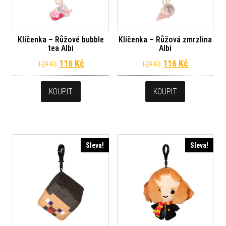
Klíčenka – Růžové bubble
Klíčenka – Růžová zmrzlina
tea Albi
Albi
Původní cena byla: 129 Kč.
Aktuální cena je: 116 Kč.
Původní cena byl
Aktuální c
116
Kč
116
Kč
129
Kč
129
Kč
KOUPIT
KOUPIT
Sleva!
Sleva!