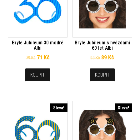
Brýle Jubileum 30 modré
Brýle Jubileum s hvězdami
Albi
60 let Albi
Původní cena byla: 79 Kč.
Aktuální cena je: 71 Kč.
Původní cena byl
Aktuální ce
71
Kč
89
Kč
79
Kč
99
Kč
KOUPIT
KOUPIT
Sleva!
Sleva!