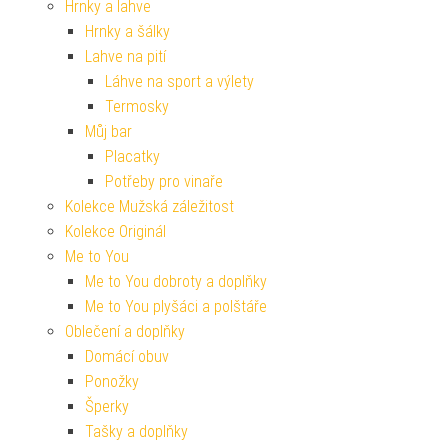
Hrnky a lahve
Hrnky a šálky
Lahve na pití
Láhve na sport a výlety
Termosky
Můj bar
Placatky
Potřeby pro vinaře
Kolekce Mužská záležitost
Kolekce Originál
Me to You
Me to You dobroty a doplňky
Me to You plyšáci a polštáře
Oblečení a doplňky
Domácí obuv
Ponožky
Šperky
Tašky a doplňky