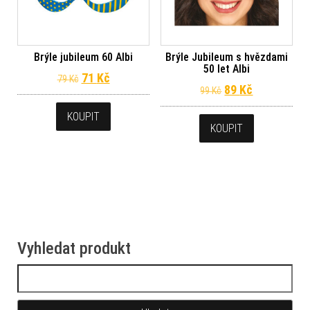
Brýle jubileum 60 Albi
Brýle Jubileum s hvězdami
50 let Albi
Původní cena byla: 79 Kč.
Aktuální cena je: 71 Kč.
71
Kč
79
Kč
Původní cena byl
Aktuální ce
89
Kč
99
Kč
KOUPIT
KOUPIT
Vyhledat produkt
Vyhledávání