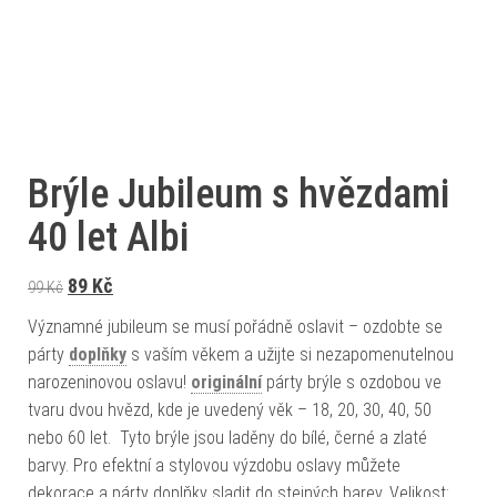
Brýle Jubileum s hvězdami
40 let Albi
Původní cena byla: 99 Kč.
Aktuální cena je: 89 Kč.
89
Kč
99
Kč
Významné jubileum se musí pořádně oslavit – ozdobte se
párty
doplňky
s vaším věkem a užijte si nezapomenutelnou
narozeninovou oslavu!
originální
párty brýle s ozdobou ve
tvaru dvou hvězd, kde je uvedený věk – 18, 20, 30, 40, 50
nebo 60 let. Tyto brýle jsou laděny do bílé, černé a zlaté
barvy. Pro efektní a stylovou výzdobu oslavy můžete
dekorace a párty doplňky sladit do stejných barev. Velikost: