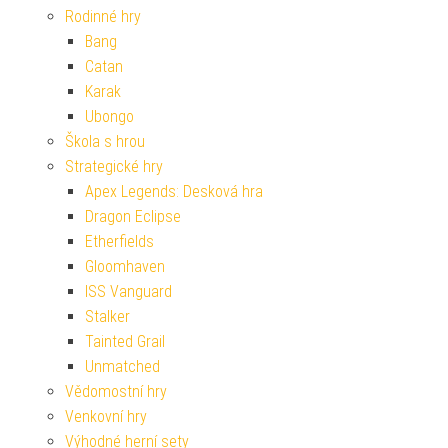
Rodinné hry
Bang
Catan
Karak
Ubongo
Škola s hrou
Strategické hry
Apex Legends: Desková hra
Dragon Eclipse
Etherfields
Gloomhaven
ISS Vanguard
Stalker
Tainted Grail
Unmatched
Vědomostní hry
Venkovní hry
Výhodné herní sety