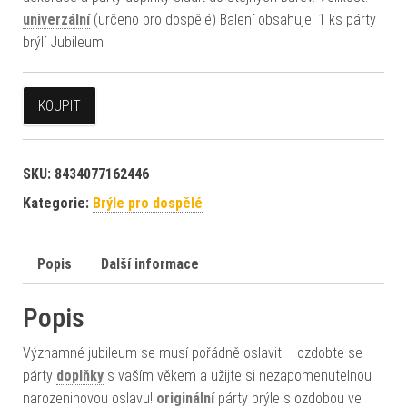
univerzální
(určeno pro dospělé) Balení obsahuje: 1 ks párty
brýlí Jubileum
KOUPIT
SKU:
8434077162446
Kategorie:
Brýle pro dospělé
Popis
Další informace
Popis
Významné jubileum se musí pořádně oslavit – ozdobte se
párty
doplňky
s vaším věkem a užijte si nezapomenutelnou
narozeninovou oslavu!
originální
párty brýle s ozdobou ve