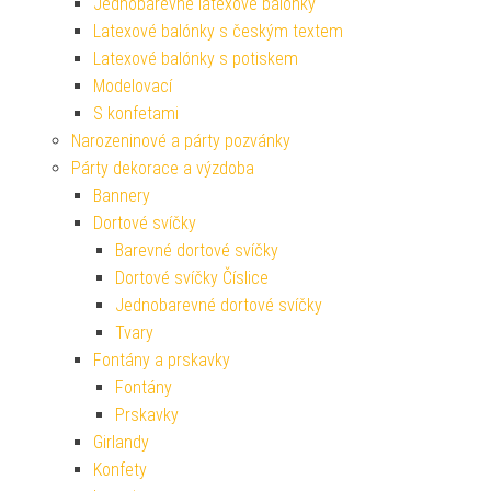
Jednobarevné latexové balónky
Latexové balónky s českým textem
Latexové balónky s potiskem
Modelovací
S konfetami
Narozeninové a párty pozvánky
Párty dekorace a výzdoba
Bannery
Dortové svíčky
Barevné dortové svíčky
Dortové svíčky Číslice
Jednobarevné dortové svíčky
Tvary
Fontány a prskavky
Fontány
Prskavky
Girlandy
Konfety