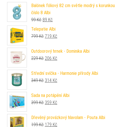
Balónek fóliový 82 cm světle modrý s korunkou
číslo 8 Albi
Původní cena byla: 99 Kč.
Aktuální cena je: 89 Kč.
99
Kč
89
Kč
Telepatie Albi
Původní cena byla: 799 Kč.
Aktuální cena je: 719 Kč.
799
Kč
719
Kč
Outdoorový hrnek - Dominika Albi
Původní cena byla: 229 Kč.
Aktuální cena je: 206 Kč.
229
Kč
206
Kč
Střední svíčka - Harmonie přírody Albi
Původní cena byla: 349 Kč.
Aktuální cena je: 314 Kč.
349
Kč
314
Kč
Sada na potápění Albi
Původní cena byla: 399 Kč.
Aktuální cena je: 359 Kč.
399
Kč
359
Kč
Dřevěný provázkový hlavolam - Pouta Albi
Původní cena byla: 199 Kč.
Aktuální cena je: 179 Kč.
199
Kč
179
Kč