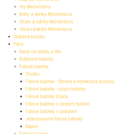
Hry Mementerra
Knihy a deníky Mementerra
Otisky a odlitky Mementerra
Stírací plakáty Mementerra
Oblíbené kousky
Párty
Barvy na obličej a tělo
Bublinové balónky
Fóliové balónky
Chodící
Fóliové balónky - filmové a komiksové postavy
Fóliové balónky - stojící balónky
Fóliové balónky číslice
Fóliové balónky s českým textem
Fóliové balónky s potiskem
Jednobarevné fóliové balónky
Nápisy
Fóliové balónky