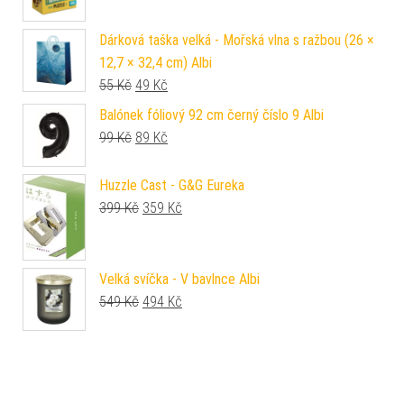
Dárková taška velká - Mořská vlna s ražbou (26 ×
12,7 × 32,4 cm) Albi
Původní cena byla: 55 Kč.
Aktuální cena je: 49 Kč.
55
Kč
49
Kč
Balónek fóliový 92 cm černý číslo 9 Albi
Původní cena byla: 99 Kč.
Aktuální cena je: 89 Kč.
99
Kč
89
Kč
Huzzle Cast - G&G Eureka
Původní cena byla: 399 Kč.
Aktuální cena je: 359 Kč.
399
Kč
359
Kč
Velká svíčka - V bavlnce Albi
Původní cena byla: 549 Kč.
Aktuální cena je: 494 Kč.
549
Kč
494
Kč