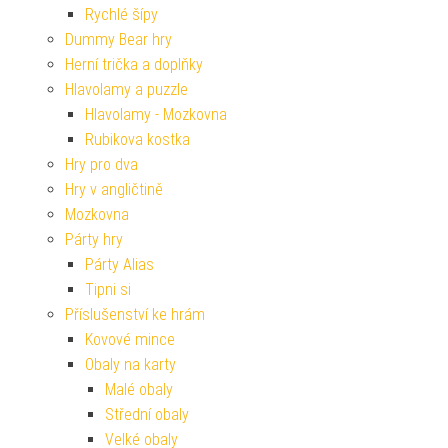
Rychlé šípy
Dummy Bear hry
Herní trička a doplňky
Hlavolamy a puzzle
Hlavolamy - Mozkovna
Rubikova kostka
Hry pro dva
Hry v angličtině
Mozkovna
Párty hry
Párty Alias
Tipni si
Příslušenství ke hrám
Kovové mince
Obaly na karty
Malé obaly
Střední obaly
Velké obaly