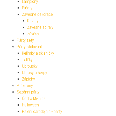
Lampiony
Piňaty
Závěsné dekorace
Rozety
Závěsné spirály
Závěsy
Párty sety
Párty stolování
Kelímky a skleničky
Talířky
Ubrousky
Ubrusy a šerpy
Zápichy
Ptákoviny
Sezónní párty
Čert a Mikuláš
Halloween
Pálení čarodějnic - párty