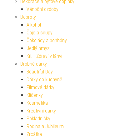
Dekorace a bytové doplňky
Vánoční ozdoby
Dobroty
Alkohol
Čaje a sirupy
Čokolády a bonbóny
Jedlý hmyz
Kitl - Zdraví v láhvi
Drobné dárky
Beautiful Day
Dárky do kuchyně
Filmové dárky
Klíčenky
Kosmetika
Kreativní dárky
Pokladničky
Rodina a Jubileum
Zrcátka