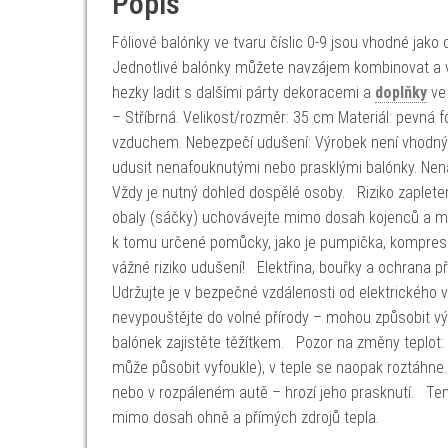
Popis
Fóliové balónky ve tvaru číslic 0-9 jsou vhodné jak
Jednotlivé balónky můžete navzájem kombinovat a vyt
hezky ladit s dalšími párty dekoracemi a
doplňky
ve 
– Stříbrná. Velikost/rozměr: 35 cm Materiál: pevná 
vzduchem. Nebezpečí udušení: Výrobek není vhodný p
udusit nenafouknutými nebo prasklými balónky. Nen
Vždy je nutný dohled dospělé osoby. Riziko zapletení
obaly (sáčky) uchovávejte mimo dosah kojenců a me
k tomu určené pomůcky, jako je pumpička, kompreso
vážné riziko udušení! Elektřina, bouřky a ochrana př
Udržujte je v bezpečné vzdálenosti od elektrického 
nevypouštějte do volné přírody – mohou způsobit v
balónek zajistěte těžítkem. Pozor na změny teplot: P
může působit vyfoukle), v teple se naopak roztáhne.
nebo v rozpáleném autě – hrozí jeho prasknutí. Tent
mimo dosah ohně a přímých zdrojů tepla.