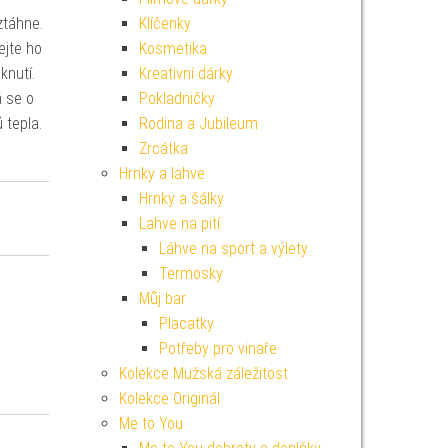
ztáhne.
Klíčenky
ejte ho
Kosmetika
sknutí.
Kreativní dárky
á se o
Pokladničky
 tepla.
Rodina a Jubileum
Zrcátka
Hrnky a lahve
Hrnky a šálky
Lahve na pití
Láhve na sport a výlety
Termosky
Můj bar
Placatky
Potřeby pro vinaře
Kolekce Mužská záležitost
Kolekce Originál
Me to You