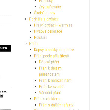
Propisky
Zvýrazňovače
Školní batohy
Polštáře a plyšáci
Hřejiví plyšáci - Warmies
Plyšové dekorace
Polštáře
Přání
Sleva!
Kapsy a obálky na peníze
Přání podle příležitosti
Dětská přání
Přání k dalším
příležitostem
Přání k narozeninám
Přání ke svatbě
9 cm
Vánoční přání
lbi
Přání s efektem
í cena byla: 149 Kč.
Aktuální cena je: 134 Kč.
Přání s dalšími efekty