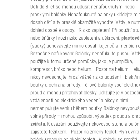
Děti do 8 let se mohou udusit nenafouknutými nebo
prasklými balónky. Nenafouknuté balónky ukládejte m
dosah dětí a ty prasklé okamžitě vyhoďte. Vždy je nut
dohled dospělé osoby. Riziko zapletení: Při použití st
nebo šňůrky hrozí riziko zapletení a uškrcení.
plastové
(sáčky) uchovávejte mimo dosah kojenců a menších 
Bezpečné nafukování: Balónky nenafukujte pusou. Vžd
použijte k tomu určené pomůcky, jako je pumpička,
kompresor, brčko nebo helium. Pozor na helium: Hel
nikdy nevdechujte, hrozí vážné riziko udušení! Elektřin
bouřky a ochrana přírody: Fóliové balónky vodí elektric
proud a mohou přitahovat blesky. Udržujte je v bezpeč
vzdálenosti od elektrického vedení a nikdy s nimi
nemanipulujte venku během bouřky. Balónky nevypoušt
volné přírody – mohou způsobit výpadek proudu a ohro
zvířata
. K uvázání používejte nekovovou stuhu a balón
zajistěte těžítkem. Pozor na změny teplot: Plyn uvnitř
balónku reaguje na okolní teplotu. V chladu se smrští