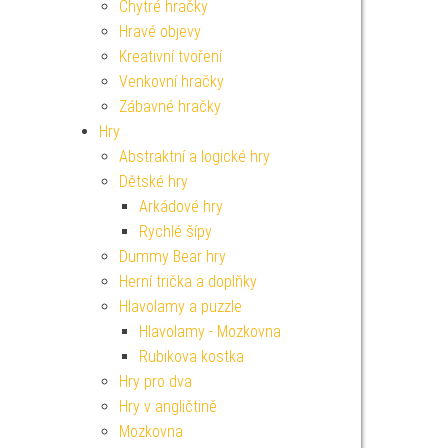
Chytré hračky
Hravé objevy
Kreativní tvoření
Venkovní hračky
Zábavné hračky
Hry
Abstraktní a logické hry
Dětské hry
Arkádové hry
Rychlé šípy
Dummy Bear hry
Herní trička a doplňky
Hlavolamy a puzzle
Hlavolamy - Mozkovna
Rubikova kostka
Hry pro dva
Hry v angličtině
Mozkovna