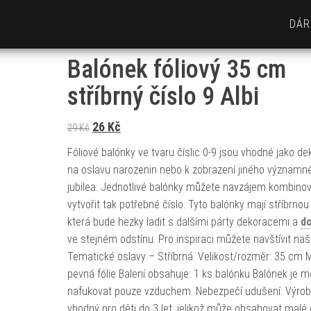
DÁR
Balónek fóliový 35 cm
stříbrný číslo 9 Albi
Původní cena byla: 29 Kč.
Aktuální cena je: 26 Kč.
26
Kč
29
Kč
Fóliové balónky ve tvaru číslic 0-9 jsou vhodné jako d
na oslavu narozenin nebo k zobrazení jiného významn
jubilea. Jednotlivé balónky můžete navzájem kombinov
vytvořit tak potřebné číslo. Tyto balónky mají stříbrnou
která bude hezky ladit s dalšími párty dekoracemi a
do
ve stejném odstínu. Pro inspiraci můžete navštívit naš
Tematické oslavy – Stříbrná. Velikost/rozměr: 35 cm M
pevná fólie Balení obsahuje: 1 ks balónku Balónek je 
nafukovat pouze vzduchem. Nebezpečí udušení: Výrob
vhodný pro děti do 3 let, jelikož může obsahovat malé 