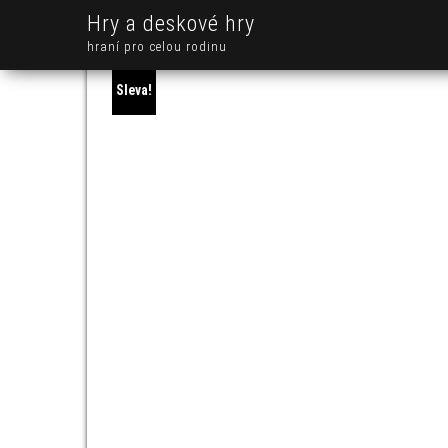
Hry a deskové hry
hraní pro celou rodinu
Sleva!