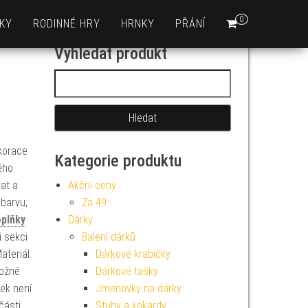
0
KY
RODINNÉ HRY
HRNKY
PŘÁNÍ
Vyhledat produkt
Vyhledávání
ekorace
Kategorie produktu
ého
at a
Akční ceny
 barvu,
Za 49
plňky
Dárky
i sekci
Balení dárků
ateriál:
Dárkové krabičky
možné
Dárkové tašky
ek není
Jmenovky na dárky
části.
Stuhy a kokardy