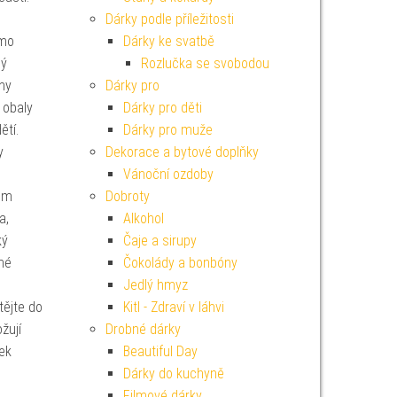
Dárky podle příležitosti
imo
Dárky ke svatbě
ný
Rozlučka se svobodou
uhy
Dárky pro
obaly
Dárky pro děti
dětí.
Dárky pro muže
y
Dekorace a bytové doplňky
Vánoční ozdoby
ium
Dobroty
a,
Alkohol
ký
Čaje a sirupy
né
Čokolády a bonbóny
Jedlý hmyz
ějte do
Kitl - Zdraví v láhvi
žují
Drobné dárky
ek
Beautiful Day
Dárky do kuchyně
Filmové dárky