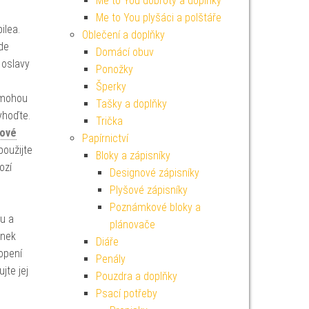
Me to You dobroty a doplňky
Me to You plyšáci a polštáře
ilea.
Oblečení a doplňky
de
Domácí obuv
 oslavy
Ponožky
Šperky
e mohou
Tašky a doplňky
yhoďte.
Trička
tové
Papírnictví
oužijte
Bloky a zápisníky
ozí
Designové zápisníky
.
Plyšové zápisníky
Poznámkové bloky a
hu a
plánovače
ónek
Diáře
opení
Penály
jte jej
Pouzdra a doplňky
Psací potřeby