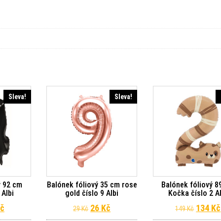
Sleva!
Sleva!
ý 92 cm
Balónek fóliový 35 cm rose
Balónek fóliový 8
 Albi
gold číslo 9 Albi
Kočka číslo 2 A
dní cena byla: 99 Kč.
Aktuální cena je: 89 Kč.
Původní cena byla: 29 Kč.
Aktuální cena je: 26 Kč.
Původn
č
26
Kč
134
Kč
29
Kč
149
Kč