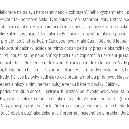
o dekorace na oslavu narozenin nebo k zobrazení jiného významného jub
vořit tak potřebné číslo. Tyto balónky mají stříbrnou barvu, která bu
stejném odstínu. Pro inspiraci můžete navštívit naši sekci Tematické
fólie Balení obsahuje: 1 ks balónku Balónek je možné nafukovat pouze
ro děti do 3 let, jelikož může obsahovat malé části. Děti do 8 let s
afouknuté balónky ukládejte mimo dosah dětí a ty prasklé okamžitě v
: Při použití stuhy nebo šňůrky hrozí riziko zapletení a uškrcení.
plas
nších dětí. Bezpečné nafukování: Balónky nenafukujte pusou. Vždy p
r, brčko nebo helium. Pozor na helium: Helium nikdy nevdechujte, hr
írody: Fóliové balónky vodí elektrický proud a mohou přitahovat blesky
vedení a nikdy s nimi nemanipulujte venku během bouřky. Balónky
ýpadek proudu a ohrožují
zvířata
. K uvázání používejte nekovovou stu
lyn uvnitř balónku reaguje na okolní teplotu. V chladu se smrští (bal
 Nevystavujte proto balónek přímému slunci, nenechávejte ho blízko t
o výrobek slouží jako dekorativní předmět, nejedná se o hračku. Udržu