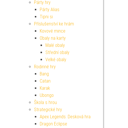
Párty hry
Párty Alias
Tipni si
Příslušenství ke hrám
Kovové mince
Obaly na karty
Malé obaly
Střední obaly
Velké obaly
Rodinné hry
Bang
Catan
Karak
Ubongo
Škola s hrou
Strategické hry
Apex Legends: Desková hra
Dragon Eclipse