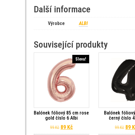
Další informace
Výrobce
ALBI
Související produkty
Sleva!
Balónek fóliový 85 cm rose
Balónek fóliov
gold číslo 6 Albi
černý číslo 4
Původní cena byla: 99 Kč.
Aktuální cena je: 89 Kč.
Půvo
89
Kč
89
K
99
Kč
99
Kč