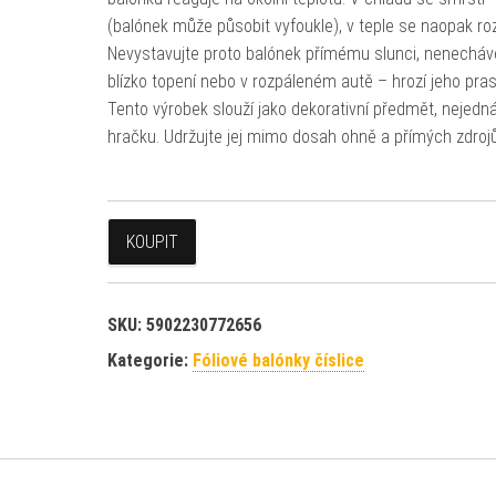
(balónek může působit vyfoukle), v teple se naopak ro
Nevystavujte proto balónek přímému slunci, nenecháv
blízko topení nebo v rozpáleném autě – hrozí jeho pra
Tento výrobek slouží jako dekorativní předmět, nejedn
hračku. Udržujte jej mimo dosah ohně a přímých zdrojů
KOUPIT
SKU:
5902230772656
Kategorie:
Fóliové balónky číslice