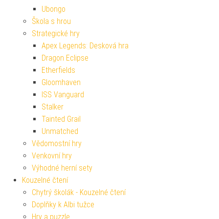
Ubongo
Škola s hrou
Strategické hry
Apex Legends: Desková hra
Dragon Eclipse
Etherfields
Gloomhaven
ISS Vanguard
Stalker
Tainted Grail
Unmatched
Vědomostní hry
Venkovní hry
Výhodné herní sety
Kouzelné čtení
Chytrý školák - Kouzelné čtení
Doplňky k Albi tužce
Hry a puzzle