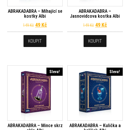
ABRAKADABRA – Míhající se
ABRAKADABRA –
kostky Albi
Jasnovidcova kostka Albi
Původní cena byla: 149 Kč.
Aktuální cena je: 49 Kč.
Původní cena byl
Aktuální ce
49
Kč
49
Kč
149
Kč
149
Kč
KOUPIT
KOUPIT
Sleva!
Sleva!
ABRAKADABRA – Mince skrz
ABRAKADABRA – Kulička a