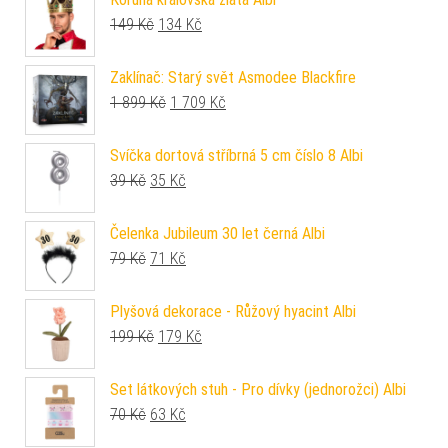
Původní cena byla: 149 Kč.
Aktuální cena je: 134 Kč.
149
Kč
134
Kč
Zaklínač: Starý svět Asmodee Blackfire
Původní cena byla: 1 899 Kč.
Aktuální cena je: 1 709 Kč.
1 899
Kč
1 709
Kč
Svíčka dortová stříbrná 5 cm číslo 8 Albi
Původní cena byla: 39 Kč.
Aktuální cena je: 35 Kč.
39
Kč
35
Kč
Čelenka Jubileum 30 let černá Albi
Původní cena byla: 79 Kč.
Aktuální cena je: 71 Kč.
79
Kč
71
Kč
Plyšová dekorace - Růžový hyacint Albi
Původní cena byla: 199 Kč.
Aktuální cena je: 179 Kč.
199
Kč
179
Kč
Set látkových stuh - Pro dívky (jednorožci) Albi
Původní cena byla: 70 Kč.
Aktuální cena je: 63 Kč.
70
Kč
63
Kč