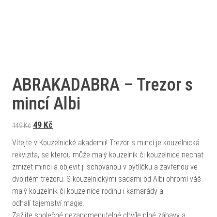
ABRAKADABRA – Trezor s
mincí Albi
Původní cena byla: 149 Kč.
Aktuální cena je: 49 Kč.
49
Kč
149
Kč
Vítejte v Kouzelnické akademii! Trezor s mincí je kouzelnická
rekvizita, se kterou může malý kouzelník či kouzelnice nechat
zmizet minci a objevit ji schovanou v pytlíčku a zavřenou ve
dvojitém trezoru. S kouzelnickými sadami od Albi ohromí váš
malý kouzelník či kouzelnice rodinu i kamarády a
odhalí tajemství magie.
Zažijte společné nezapomenutelné chvíle plné zábavy a