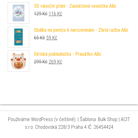
3D vánoční přání - Zasněžená vesnička Albi
Původní cena byla: 129 Kč.
Aktuální cena je: 116 Kč.
129
Kč
116
Kč
Obálka na peníze k narozeninám - Zlatá ražba Albi
Původní cena byla: 65 Kč.
Aktuální cena je: 59 Kč.
65
Kč
59
Kč
Dětská pokladnička - Prasátko Albi
Původní cena byla: 299 Kč.
Aktuální cena je: 269 Kč.
299
Kč
269
Kč
Používáme WordPress (v češtině).
|
Šablona: Bulk Shop
| ACIT
s.r.o. Chodovská 228/3 Praha 4 IČ: 26454424