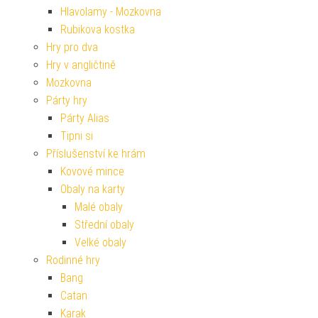
Hlavolamy - Mozkovna
Rubikova kostka
Hry pro dva
Hry v angličtině
Mozkovna
Párty hry
Párty Alias
Tipni si
Příslušenství ke hrám
Kovové mince
Obaly na karty
Malé obaly
Střední obaly
Velké obaly
Rodinné hry
Bang
Catan
Karak