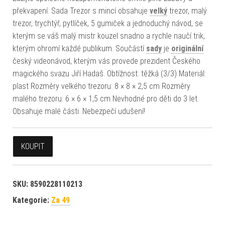
překvapení. Sada Trezor s mincí obsahuje
velký
trezor, malý
trezor, trychtýř, pytlíček, 5 gumiček a jednoduchý návod, se
kterým se váš malý mistr kouzel snadno a rychle naučí trik,
kterým ohromí každé publikum. Součástí
sady
je
originální
český videonávod, kterým vás provede prezident Českého
magického svazu Jiří Hadaš. Obtížnost: těžká (3/3) Materiál:
plast Rozměry velkého trezoru: 8 × 8 × 2,5 cm Rozměry
malého trezoru: 6 × 6 × 1,5 cm Nevhodné pro děti do 3 let.
Obsahuje malé části. Nebezpečí udušení!
KOUPIT
SKU:
8590228110213
Kategorie:
Za 49