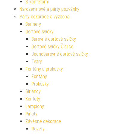
S konfetami
Narozeninové a párty pozvánky
Párty dekorace a výzdoba
Bannery
Dortové svíčky
Barevné dortové svíčky
Dortové svíčky Číslice
Jednobarevné dortové svíčky
Tvary
Fontány a prskavky
Fontány
Prskavky
Girlandy
Konfety
Lampiony
Piňaty
Závěsné dekorace
Rozety