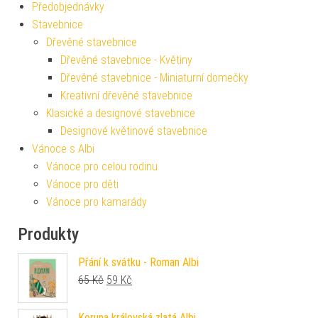
Předobjednávky
Stavebnice
Dřevěné stavebnice
Dřevěné stavebnice - Květiny
Dřevěné stavebnice - Miniaturní domečky
Kreativní dřevěné stavebnice
Klasické a designové stavebnice
Designové květinové stavebnice
Vánoce s Albi
Vánoce pro celou rodinu
Vánoce pro děti
Vánoce pro kamarády
Produkty
Přání k svátku - Roman Albi
Původní cena byla: 65 Kč.
Aktuální cena je: 59 Kč.
65
Kč
59
Kč
Koruna královská zlatá Albi