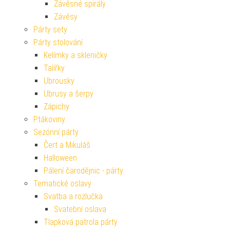
Závěsné spirály
Závěsy
Párty sety
Párty stolování
Kelímky a skleničky
Talířky
Ubrousky
Ubrusy a šerpy
Zápichy
Ptákoviny
Sezónní párty
Čert a Mikuláš
Halloween
Pálení čarodějnic - párty
Tematické oslavy
Svatba a rozlučka
Svatební oslava
Tlapková patrola párty