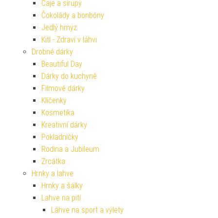
Čaje a sirupy
Čokolády a bonbóny
Jedlý hmyz
Kitl - Zdraví v láhvi
Drobné dárky
Beautiful Day
Dárky do kuchyně
Filmové dárky
Klíčenky
Kosmetika
Kreativní dárky
Pokladničky
Rodina a Jubileum
Zrcátka
Hrnky a lahve
Hrnky a šálky
Lahve na pití
Láhve na sport a výlety