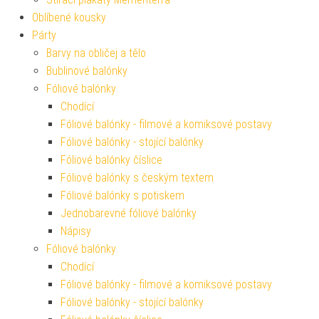
Oblíbené kousky
Párty
Barvy na obličej a tělo
Bublinové balónky
Fóliové balónky
Chodící
Fóliové balónky - filmové a komiksové postavy
Fóliové balónky - stojící balónky
Fóliové balónky číslice
Fóliové balónky s českým textem
Fóliové balónky s potiskem
Jednobarevné fóliové balónky
Nápisy
Fóliové balónky
Chodící
Fóliové balónky - filmové a komiksové postavy
Fóliové balónky - stojící balónky