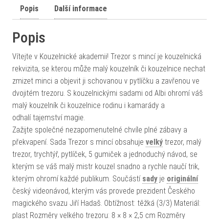
Popis
Další informace
Popis
Vítejte v Kouzelnické akademii! Trezor s mincí je kouzelnická
rekvizita, se kterou může malý kouzelník či kouzelnice nechat
zmizet minci a objevit ji schovanou v pytlíčku a zavřenou ve
dvojitém trezoru. S kouzelnickými sadami od Albi ohromí váš
malý kouzelník či kouzelnice rodinu i kamarády a
odhalí tajemství magie.
Zažijte společné nezapomenutelné chvíle plné zábavy a
překvapení. Sada Trezor s mincí obsahuje
velký
trezor, malý
trezor, trychtýř, pytlíček, 5 gumiček a jednoduchý návod, se
kterým se váš malý mistr kouzel snadno a rychle naučí trik,
kterým ohromí každé publikum. Součástí
sady
je
originální
český videonávod, kterým vás provede prezident Českého
magického svazu Jiří Hadaš. Obtížnost: těžká (3/3) Materiál:
plast Rozměry velkého trezoru: 8 × 8 × 2,5 cm Rozměry