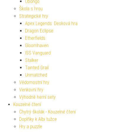
Ubongo
Škola s hrou
Strategické hry
Apex Legends: Desková hra
Dragon Eclipse
Etherfields
Gloomhaven
ISS Vanguard
Stalker
Tainted Grail
Unmatched
Vědomostní hry
Venkovní hry
Výhodné herní sety
Kouzelné čtení
Chytrý školák - Kouzelné čtení
Doplňky k Albi tužce
Hry a puzzle