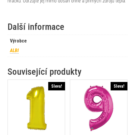
hračku. Udržujte jej mimo dosah ohně a přímých zdrojů tepla.
Další informace
Výrobce
ALBI
Související produkty
Sleva!
Sleva!