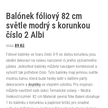
Balónek fóliový 82 cm
světle modrý s korunkou
číslo 2 Albi
Původní cena byla: 99 Kč.
Aktuální cena je: 89 Kč.
89
Kč
99
Kč
Fóliové balónky ve tvaru číslic 0-9 se zlatou korunkou jsou
ideální dekorací na oslavu narozenin či jiného významného
jubilea. Jednotlivé balónky můžete navzájem kombinovat a
vytvořit tak potřebné číslo. Tyto balónky mají jemnou světle
modrou barvu, která bude hezky ladit s dalšími párty
dekoracemi a
doplňky
ve stejném odstínu. Pro inspiraci
můžete navštívit naši sekci Tematické oslavy – Modrá.
Velikost/rozměr: 82 cm Materiál: pevná fólie Balení obsahuje:
1 ks balónku s korunkou a papírové brčko pro snadné