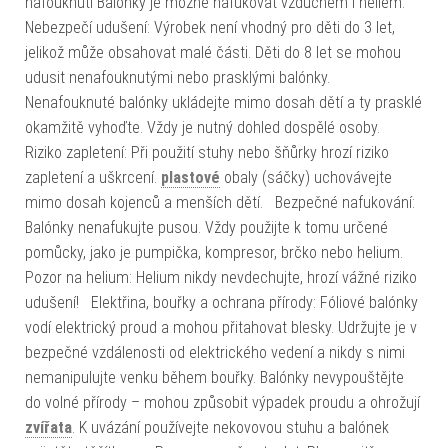
nafouknutí Balónky je možné nafukovat vzduchem i heliem.
Nebezpečí udušení: Výrobek není vhodný pro děti do 3 let,
jelikož může obsahovat malé části. Děti do 8 let se mohou
udusit nenafouknutými nebo prasklými balónky.
Nenafouknuté balónky ukládejte mimo dosah dětí a ty prasklé
okamžitě vyhoďte. Vždy je nutný dohled dospělé osoby.
Riziko zapletení: Při použití stuhy nebo šňůrky hrozí riziko
zapletení a uškrcení.
plastové
obaly (sáčky) uchovávejte
mimo dosah kojenců a menších dětí. Bezpečné nafukování:
Balónky nenafukujte pusou. Vždy použijte k tomu určené
pomůcky, jako je pumpička, kompresor, brčko nebo helium.
Pozor na helium: Helium nikdy nevdechujte, hrozí vážné riziko
udušení! Elektřina, bouřky a ochrana přírody: Fóliové balónky
vodí elektrický proud a mohou přitahovat blesky. Udržujte je v
bezpečné vzdálenosti od elektrického vedení a nikdy s nimi
nemanipulujte venku během bouřky. Balónky nevypouštějte
do volné přírody – mohou způsobit výpadek proudu a ohrožují
zvířata
. K uvázání používejte nekovovou stuhu a balónek