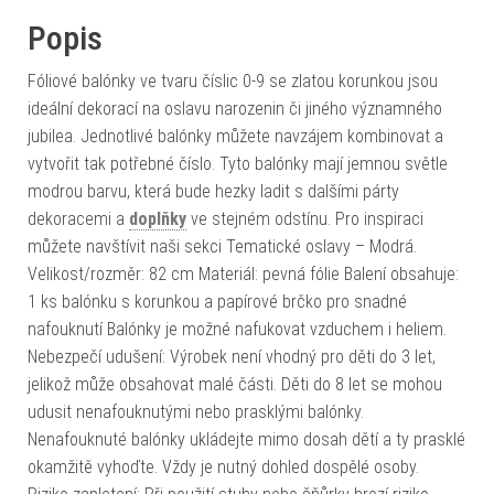
Popis
Fóliové balónky ve tvaru číslic 0-9 se zlatou korunkou jsou
ideální dekorací na oslavu narozenin či jiného významného
jubilea. Jednotlivé balónky můžete navzájem kombinovat a
vytvořit tak potřebné číslo. Tyto balónky mají jemnou světle
modrou barvu, která bude hezky ladit s dalšími párty
dekoracemi a
doplňky
ve stejném odstínu. Pro inspiraci
můžete navštívit naši sekci Tematické oslavy – Modrá.
Velikost/rozměr: 82 cm Materiál: pevná fólie Balení obsahuje:
1 ks balónku s korunkou a papírové brčko pro snadné
nafouknutí Balónky je možné nafukovat vzduchem i heliem.
Nebezpečí udušení: Výrobek není vhodný pro děti do 3 let,
jelikož může obsahovat malé části. Děti do 8 let se mohou
udusit nenafouknutými nebo prasklými balónky.
Nenafouknuté balónky ukládejte mimo dosah dětí a ty prasklé
okamžitě vyhoďte. Vždy je nutný dohled dospělé osoby.