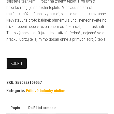
zajistěte těžítkem. Pozor na změny teplot: Plyn uvnitř
balónku reaguje na okolní teplotu. V chladu se smrští
(balónek může působit vyfoukle), v teple se naopak roztáhne.
Nevystavujte proto balónek přímému slunci, nenechávejte ho
blízko topení nebo v rozpáleném autě – hrozí jeho prasknutí.
Tento výrobek slouží jako dekorativní předmět, nejedná se o
hračku. Udržujte jej mimo dosah ohně a přímých zdrojů tepla.
KOUPIT
SKU:
8590228109057
Kategorie:
Fóliové balónky číslice
Popis
Další informace