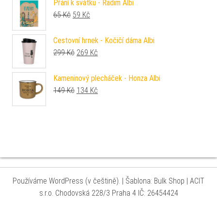
Přání k svátku - Radim Albi
Původní cena byla: 65 Kč.
Aktuální cena je: 59 Kč.
65
Kč
59
Kč
Cestovní hrnek - Kočičí dáma Albi
Původní cena byla: 299 Kč.
Aktuální cena je: 269 Kč.
299
Kč
269
Kč
Kameninový plecháček - Honza Albi
Původní cena byla: 149 Kč.
Aktuální cena je: 134 Kč.
149
Kč
134
Kč
Používáme WordPress (v češtině).
|
Šablona: Bulk Shop
| ACIT
s.r.o. Chodovská 228/3 Praha 4 IČ: 26454424