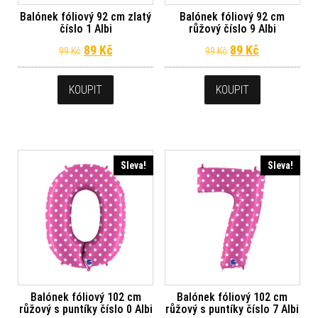
Balónek fóliový 92 cm zlatý
Balónek fóliový 92 cm
číslo 1 Albi
růžový číslo 9 Albi
Původní cena byla: 99 Kč.
Aktuální cena je: 89 Kč.
Původní cena byl
Aktuální ce
89
Kč
89
Kč
99
Kč
99
Kč
KOUPIT
KOUPIT
Sleva!
Sleva!
Balónek fóliový 102 cm
Balónek fóliový 102 cm
růžový s puntíky číslo 0 Albi
růžový s puntíky číslo 7 Albi