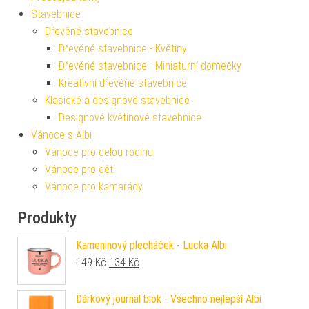
Stavebnice
Dřevěné stavebnice
Dřevěné stavebnice - Květiny
Dřevěné stavebnice - Miniaturní domečky
Kreativní dřevěné stavebnice
Klasické a designové stavebnice
Designové květinové stavebnice
Vánoce s Albi
Vánoce pro celou rodinu
Vánoce pro děti
Vánoce pro kamarády
Produkty
Kameninový plecháček - Lucka Albi
Původní cena byla: 149 Kč.
Aktuální cena je: 134 Kč.
149
Kč
134
Kč
Dárkový journal blok - Všechno nejlepší Albi