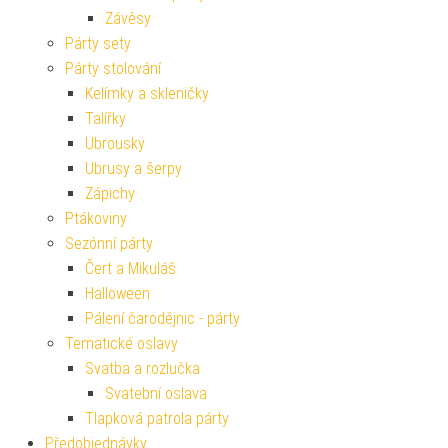
Závěsy
Párty sety
Párty stolování
Kelímky a skleničky
Talířky
Ubrousky
Ubrusy a šerpy
Zápichy
Ptákoviny
Sezónní párty
Čert a Mikuláš
Halloween
Pálení čarodějnic - párty
Tematické oslavy
Svatba a rozlučka
Svatební oslava
Tlapková patrola párty
Předobjednávky