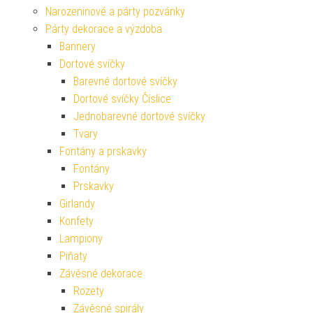
Narozeninové a párty pozvánky
Párty dekorace a výzdoba
Bannery
Dortové svíčky
Barevné dortové svíčky
Dortové svíčky Číslice
Jednobarevné dortové svíčky
Tvary
Fontány a prskavky
Fontány
Prskavky
Girlandy
Konfety
Lampiony
Piňaty
Závěsné dekorace
Rozety
Závěsné spirály