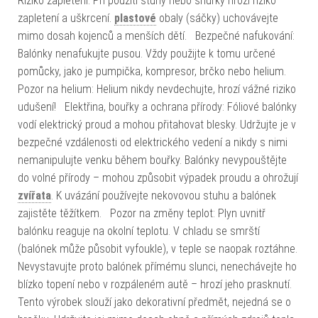
Riziko zapletení: Při použití stuhy nebo šňůrky hrozí riziko
zapletení a uškrcení.
plastové
obaly (sáčky) uchovávejte
mimo dosah kojenců a menších dětí. Bezpečné nafukování:
Balónky nenafukujte pusou. Vždy použijte k tomu určené
pomůcky, jako je pumpička, kompresor, brčko nebo helium.
Pozor na helium: Helium nikdy nevdechujte, hrozí vážné riziko
udušení! Elektřina, bouřky a ochrana přírody: Fóliové balónky
vodí elektrický proud a mohou přitahovat blesky. Udržujte je v
bezpečné vzdálenosti od elektrického vedení a nikdy s nimi
nemanipulujte venku během bouřky. Balónky nevypouštějte
do volné přírody – mohou způsobit výpadek proudu a ohrožují
zvířata
. K uvázání používejte nekovovou stuhu a balónek
zajistěte těžítkem. Pozor na změny teplot: Plyn uvnitř
balónku reaguje na okolní teplotu. V chladu se smrští
(balónek může působit vyfoukle), v teple se naopak roztáhne.
Nevystavujte proto balónek přímému slunci, nenechávejte ho
blízko topení nebo v rozpáleném autě – hrozí jeho prasknutí.
Tento výrobek slouží jako dekorativní předmět, nejedná se o