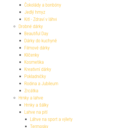
Čokolády a bonbóny
Jedlý hmyz
Kitl - Zdraví v láhvi
Drobné dárky
Beautiful Day
Dárky do kuchyně
Filmové dárky
Klíčenky
Kosmetika
Kreativní dárky
Pokladničky
Rodina a Jubileum
Zrcátka
Hrnky a lahve
Hrnky a šálky
Lahve na pití
Láhve na sport a výlety
Termosky