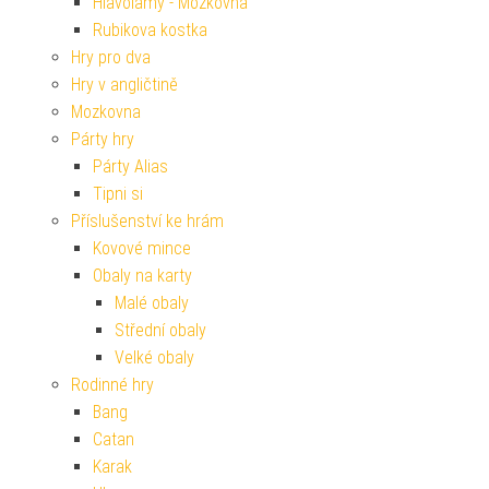
Hlavolamy - Mozkovna
Rubikova kostka
Hry pro dva
Hry v angličtině
Mozkovna
Párty hry
Párty Alias
Tipni si
Příslušenství ke hrám
Kovové mince
Obaly na karty
Malé obaly
Střední obaly
Velké obaly
Rodinné hry
Bang
Catan
Karak