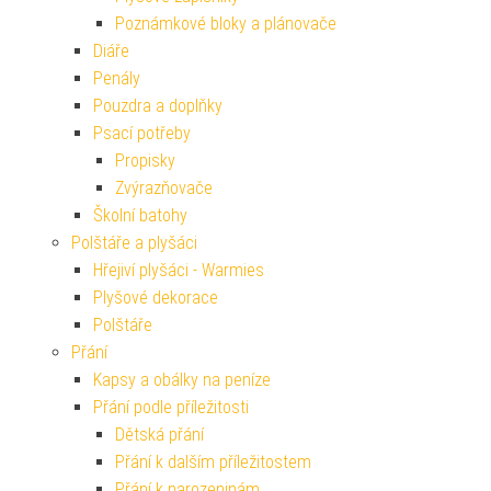
Poznámkové bloky a plánovače
Diáře
Penály
Pouzdra a doplňky
Psací potřeby
Propisky
Zvýrazňovače
Školní batohy
Polštáře a plyšáci
Hřejiví plyšáci - Warmies
Plyšové dekorace
Polštáře
Přání
Kapsy a obálky na peníze
Přání podle příležitosti
Dětská přání
Přání k dalším příležitostem
Přání k narozeninám