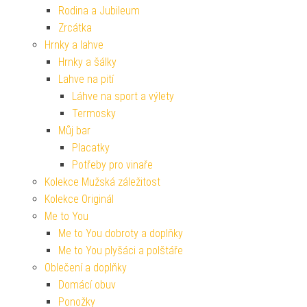
Rodina a Jubileum
Zrcátka
Hrnky a lahve
Hrnky a šálky
Lahve na pití
Láhve na sport a výlety
Termosky
Můj bar
Placatky
Potřeby pro vinaře
Kolekce Mužská záležitost
Kolekce Originál
Me to You
Me to You dobroty a doplňky
Me to You plyšáci a polštáře
Oblečení a doplňky
Domácí obuv
Ponožky