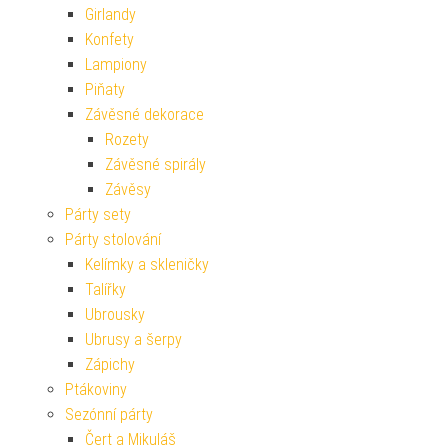
Girlandy
Konfety
Lampiony
Piňaty
Závěsné dekorace
Rozety
Závěsné spirály
Závěsy
Párty sety
Párty stolování
Kelímky a skleničky
Talířky
Ubrousky
Ubrusy a šerpy
Zápichy
Ptákoviny
Sezónní párty
Čert a Mikuláš