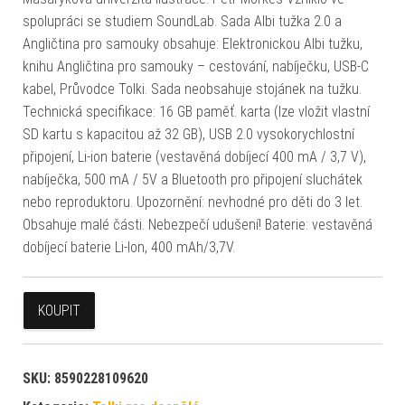
spolupráci se studiem SoundLab. Sada Albi tužka 2.0 a
Angličtina pro samouky obsahuje: Elektronickou Albi tužku,
knihu Angličtina pro samouky – cestování, nabíječku, USB-C
kabel, Průvodce Tolki. Sada neobsahuje stojánek na tužku.
Technická specifikace: 16 GB paměť. karta (lze vložit vlastní
SD kartu s kapacitou až 32 GB), USB 2.0 vysokorychlostní
připojení, Li-ion baterie (vestavěná dobíjecí 400 mA / 3,7 V),
nabíječka, 500 mA / 5V a Bluetooth pro připojení sluchátek
nebo reproduktoru. Upozornění: nevhodné pro děti do 3 let.
Obsahuje malé části. Nebezpečí udušení! Baterie: vestavěná
dobíjecí baterie Li-Ion, 400 mAh/3,7V.
KOUPIT
SKU:
8590228109620