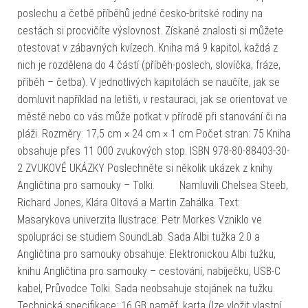
poslechu a četbě příběhů jedné česko-britské rodiny na
cestách si procvičíte výslovnost. Získané znalosti si můžete
otestovat v zábavných kvízech. Kniha má 9 kapitol, každá z
nich je rozdělena do 4 částí (příběh-poslech, slovíčka, fráze,
příběh – četba). V jednotlivých kapitolách se naučíte, jak se
domluvit například na letišti, v restauraci, jak se orientovat ve
městě nebo co vás může potkat v přírodě při stanování či na
pláži. Rozměry: 17,5 cm × 24 cm × 1 cm Počet stran: 75 Kniha
obsahuje přes 11 000 zvukových stop. ISBN 978-80-88403-30-
2 ZVUKOVÉ UKÁZKY Poslechněte si několik ukázek z knihy
Angličtina pro samouky – Tolki. Namluvili Chelsea Steeb,
Richard Jones, Klára Oltová a Martin Zahálka. Text:
Masarykova univerzita Ilustrace: Petr Morkes Vzniklo ve
spolupráci se studiem SoundLab. Sada Albi tužka 2.0 a
Angličtina pro samouky obsahuje: Elektronickou Albi tužku,
knihu Angličtina pro samouky – cestování, nabíječku, USB-C
kabel, Průvodce Tolki. Sada neobsahuje stojánek na tužku.
Technická specifikace: 16 GB paměť. karta (lze vložit vlastní