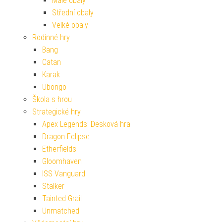
Malé obaly
Střední obaly
Velké obaly
Rodinné hry
Bang
Catan
Karak
Ubongo
Škola s hrou
Strategické hry
Apex Legends: Desková hra
Dragon Eclipse
Etherfields
Gloomhaven
ISS Vanguard
Stalker
Tainted Grail
Unmatched