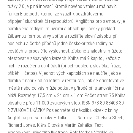
tužky 2.0 je plná inovací. Kromě nového vzhledu má navíc
funkci Bluetooth, kterou lze využít k bezdrátovému
připojení sluchátek či reproduktorů. Angličtina pro samouky je
namluvena rodilými mluvčími a obsahuje i český překlad.
Zábavnou formou si vytvoříte a rozšíříte slovní zásobu, při
poslechu a četbě příběhů jedné česko-britské rodiny na
cestách si procvičíte výslovnost. Získané znalosti si můžete
otestovat v zábavných kvízech. Kniha má 9 kapitol, každá z
nich je rozdělena do 4 částí (příběh-poslech, slovíčka, fráze,
příběh – četba). V jednotlivých kapitolách se naučíte, jak se
domluvit například na letišti, v restauraci, jak se orientovat ve
městě nebo co vás může potkat v přírodě při stanování či na
pláži. Rozměry: 17,5 cm × 24 cm × 1 cm Počet stran: 75 Kniha
obsahuje přes 11 000 zvukových stop. ISBN 978-80-88403-30-
2 ZVUKOVÉ UKÁZKY Poslechněte si několik ukázek z knihy
Angličtina pro samouky – Tolki. Namluvili Chelsea Steeb,
Richard Jones, Klára Oltová a Martin Zahálka. Text:
Masarykova univerzita Ilustrace: Petr Morkes Vzniklo ve