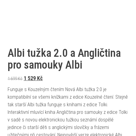
Albi tužka 2.0 a Angličtina
pro samouky Albi
Původní cena byla: 1 699 Kč.
Aktuální cena je: 1 529 Kč.
1 529
Kč
1 699
Kč
Funguje s Kouzelným čtením Nová Albi tužka 2.0 je
kompatibilní se všemi knížkami z edice Kouzelné čtení. Stejně
tak starší Albi tužka funguje s knihami z edice Tolki.
Interaktivní mluvící kniha Angličtina pro samouky z edice Tolki
v sadě s novou elektronickou tužkou seznámí dospělé
jedince či starší děti s anglickými slovíčky a frázemi
užitečnými při cestování. Nejnovější verze elektronické Albi