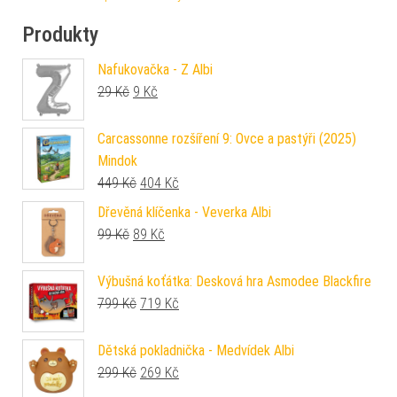
Produkty
Nafukovačka - Z Albi
Původní cena byla: 29 Kč.
Aktuální cena je: 9 Kč.
29
Kč
9
Kč
Carcassonne rozšíření 9: Ovce a pastýři (2025)
Mindok
Původní cena byla: 449 Kč.
Aktuální cena je: 404 Kč.
449
Kč
404
Kč
Dřevěná klíčenka - Veverka Albi
Původní cena byla: 99 Kč.
Aktuální cena je: 89 Kč.
99
Kč
89
Kč
Výbušná koťátka: Desková hra Asmodee Blackfire
Původní cena byla: 799 Kč.
Aktuální cena je: 719 Kč.
799
Kč
719
Kč
Dětská pokladnička - Medvídek Albi
Původní cena byla: 299 Kč.
Aktuální cena je: 269 Kč.
299
Kč
269
Kč