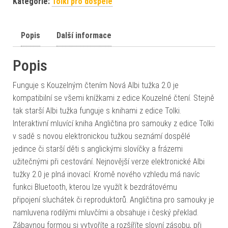
Kategorie:
Tolki pro dospělé
Popis
Další informace
Popis
Funguje s Kouzelným čtením Nová Albi tužka 2.0 je
kompatibilní se všemi knížkami z edice Kouzelné čtení. Stejně
tak starší Albi tužka funguje s knihami z edice Tolki.
Interaktivní mluvící kniha Angličtina pro samouky z edice Tolki
v sadě s novou elektronickou tužkou seznámí dospělé
jedince či starší děti s anglickými slovíčky a frázemi
užitečnými při cestování. Nejnovější verze elektronické Albi
tužky 2.0 je plná inovací. Kromě nového vzhledu má navíc
funkci Bluetooth, kterou lze využít k bezdrátovému
připojení sluchátek či reproduktorů. Angličtina pro samouky je
namluvena rodilými mluvčími a obsahuje i český překlad.
Zábavnou formou si vytvoříte a rozšíříte slovní zásobu, při