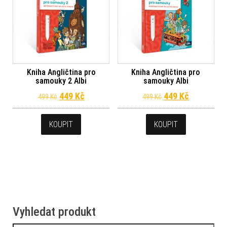
Kniha Angličtina pro
Kniha Angličtina pro
samouky 2 Albi
samouky Albi
Původní cena byla: 499 Kč.
Aktuální cena je: 449 Kč.
Původní cena byl
Aktuální c
449
Kč
449
Kč
499
Kč
499
Kč
KOUPIT
KOUPIT
Vyhledat produkt