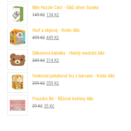
Mini Huzzle Cast - G&G silver Eureka
Původní cena byla: 149 Kč.
Aktuální cena je: 134 Kč.
149
Kč
134
Kč
Hoď a objevuj - Kvído Albi
Původní cena byla: 499 Kč.
Aktuální cena je: 449 Kč.
499
Kč
449
Kč
Silikonová kabelka - Hnědý medvěd Albi
Původní cena byla: 349 Kč.
Aktuální cena je: 314 Kč.
349
Kč
314
Kč
Venkovní pohybové hry s barvami - Kvído Albi
Původní cena byla: 399 Kč.
Aktuální cena je: 359 Kč.
399
Kč
359
Kč
Pouzdro B6 - Růžové květiny Albi
Původní cena byla: 39 Kč.
Aktuální cena je: 35 Kč.
39
Kč
35
Kč