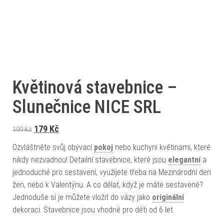
Květinová stavebnice –
Slunečnice NICE SRL
Původní cena byla: 199 Kč.
Aktuální cena je: 179 Kč.
179
Kč
199
Kč
Ozvláštněte svůj obývací
pokoj
nebo kuchyni květinami, které
nikdy nezvadnou! Detailní stavebnice, které jsou
elegantní
a
jednoduché pro sestavení, využijete třeba na Mezinárodní den
žen, nebo k Valentýnu. A co dělat, když je máte sestavené?
Jednoduše si je můžete vložit do vázy jako
originální
dekoraci. Stavebnice jsou vhodné pro děti od 6 let.