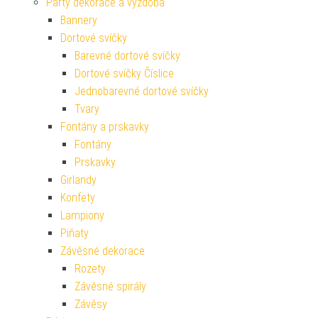
Párty dekorace a výzdoba
Bannery
Dortové svíčky
Barevné dortové svíčky
Dortové svíčky Číslice
Jednobarevné dortové svíčky
Tvary
Fontány a prskavky
Fontány
Prskavky
Girlandy
Konfety
Lampiony
Piňaty
Závěsné dekorace
Rozety
Závěsné spirály
Závěsy