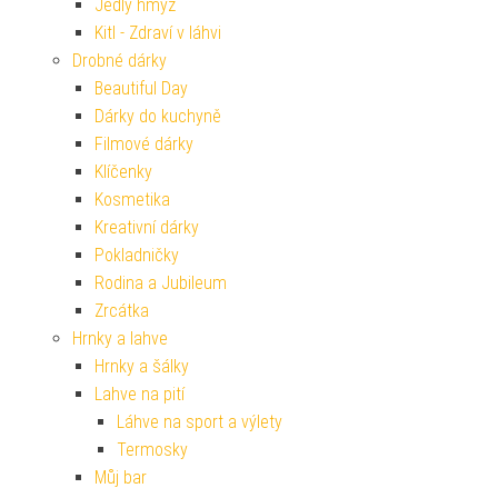
Jedlý hmyz
Kitl - Zdraví v láhvi
Drobné dárky
Beautiful Day
Dárky do kuchyně
Filmové dárky
Klíčenky
Kosmetika
Kreativní dárky
Pokladničky
Rodina a Jubileum
Zrcátka
Hrnky a lahve
Hrnky a šálky
Lahve na pití
Láhve na sport a výlety
Termosky
Můj bar