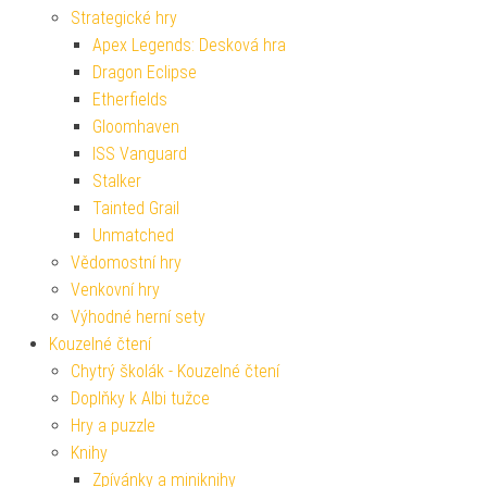
Strategické hry
Apex Legends: Desková hra
Dragon Eclipse
Etherfields
Gloomhaven
ISS Vanguard
Stalker
Tainted Grail
Unmatched
Vědomostní hry
Venkovní hry
Výhodné herní sety
Kouzelné čtení
Chytrý školák - Kouzelné čtení
Doplňky k Albi tužce
Hry a puzzle
Knihy
Zpívánky a miniknihy