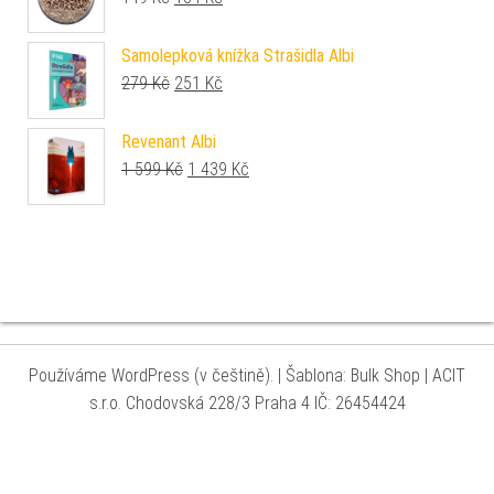
Samolepková knížka Strašidla Albi
Původní cena byla: 279 Kč.
Aktuální cena je: 251 Kč.
279
Kč
251
Kč
Revenant Albi
Původní cena byla: 1 599 Kč.
Aktuální cena je: 1 439 Kč.
1 599
Kč
1 439
Kč
Používáme WordPress (v češtině).
|
Šablona: Bulk Shop
| ACIT
s.r.o. Chodovská 228/3 Praha 4 IČ: 26454424