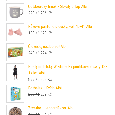
Outdoorový hrnek - Skvělý chlap Albi
Původní cena byla: 229 Kč.
Aktuální cena je: 206 Kč.
229
Kč
206
Kč
Růžové pantofle s oušky, vel. 40-41 Albi
Původní cena byla: 199 Kč.
Aktuální cena je: 179 Kč.
199
Kč
179
Kč
Člověče, nezlob se! Albi
Původní cena byla: 249 Kč.
Aktuální cena je: 224 Kč.
249
Kč
224
Kč
Kostým dětský Wednesday puntíkované šaty 13-
14 let Albi
Původní cena byla: 899 Kč.
Aktuální cena je: 809 Kč.
899
Kč
809
Kč
Fotbálek - Kvído Albi
Původní cena byla: 299 Kč.
Aktuální cena je: 269 Kč.
299
Kč
269
Kč
Zrcátko - Leopardí vzor Albi
Původní cena byla: 149 Kč.
Aktuální cena je: 134 Kč.
149
Kč
134
Kč