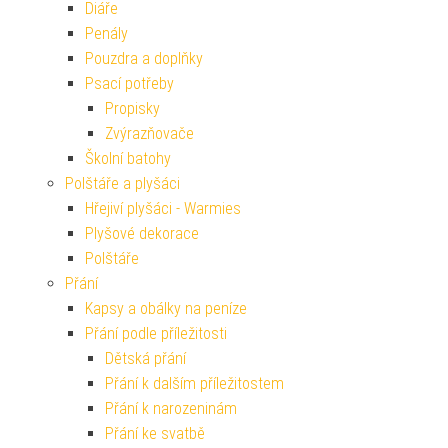
Diáře
Penály
Pouzdra a doplňky
Psací potřeby
Propisky
Zvýrazňovače
Školní batohy
Polštáře a plyšáci
Hřejiví plyšáci - Warmies
Plyšové dekorace
Polštáře
Přání
Kapsy a obálky na peníze
Přání podle příležitosti
Dětská přání
Přání k dalším příležitostem
Přání k narozeninám
Přání ke svatbě