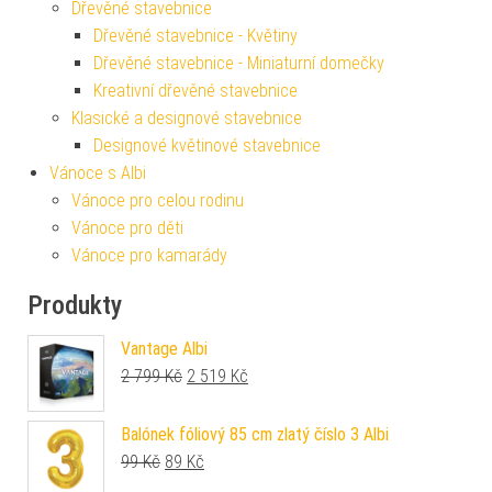
Dřevěné stavebnice
Dřevěné stavebnice - Květiny
Dřevěné stavebnice - Miniaturní domečky
Kreativní dřevěné stavebnice
Klasické a designové stavebnice
Designové květinové stavebnice
Vánoce s Albi
Vánoce pro celou rodinu
Vánoce pro děti
Vánoce pro kamarády
Produkty
Vantage Albi
Původní cena byla: 2 799 Kč.
Aktuální cena je: 2 519 Kč.
2 799
Kč
2 519
Kč
Balónek fóliový 85 cm zlatý číslo 3 Albi
Původní cena byla: 99 Kč.
Aktuální cena je: 89 Kč.
99
Kč
89
Kč