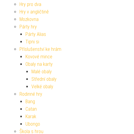
Hry pro dva
Hry v angličtině
Mozkovna
Párty hry
Párty Alias
Tipni si
Příslušenství ke hrám
Kovové mince
Obaly na karty
Malé obaly
Střední obaly
Velké obaly
Rodinné hry
Bang
Catan
Karak
Ubongo
Škola s hrou