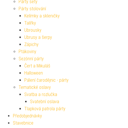
Párty sety
Párty stolování
Kelímky a skleničky
Talířky
Ubrousky
Ubrusy a šerpy
Zápichy
Ptákoviny
Sezónní párty
Čert a Mikuláš
Halloween
Pálení čarodějnic - párty
Tematické oslavy
Svatba a rozlučka
Svatební oslava
Tlapková patrola párty
Předobjednávky
Stavebnice