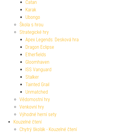
Catan
Karak
Ubongo
Škola s hrou
Strategické hry
Apex Legends: Desková hra
Dragon Eclipse
Etherfields
Gloomhaven
ISS Vanguard
Stalker
Tainted Grail
Unmatched
Vědomostní hry
Venkovní hry
Výhodné herní sety
Kouzelné čtení
Chytrý školák - Kouzelné čtení