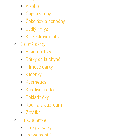
Alkohol
Čaje a sirupy
Čokolády a bonbóny
Jedlý hmyz
Kitl - Zdraví v láhvi
Drobné dárky
Beautiful Day
Dárky do kuchyně
Filmové dárky
Klíčenky
Kosmetika
Kreativní dárky
Pokladničky
Rodina a Jubileum
Zrcátka
Hrnky a lahve
Hrnky a šálky
Lahve na pití