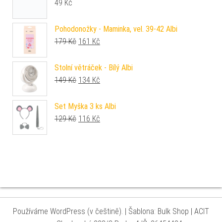
49
Kč
Pohodonožky - Maminka, vel. 39-42 Albi
Původní cena byla: 179 Kč.
Aktuální cena je: 161 Kč.
179
Kč
161
Kč
Stolní větráček - Bílý Albi
Původní cena byla: 149 Kč.
Aktuální cena je: 134 Kč.
149
Kč
134
Kč
Set Myška 3 ks Albi
Původní cena byla: 129 Kč.
Aktuální cena je: 116 Kč.
129
Kč
116
Kč
Používáme WordPress (v češtině).
|
Šablona: Bulk Shop
| ACIT