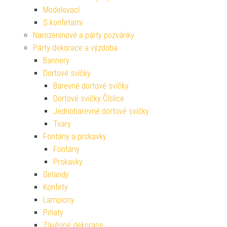
Modelovací
S konfetami
Narozeninové a párty pozvánky
Párty dekorace a výzdoba
Bannery
Dortové svíčky
Barevné dortové svíčky
Dortové svíčky Číslice
Jednobarevné dortové svíčky
Tvary
Fontány a prskavky
Fontány
Prskavky
Girlandy
Konfety
Lampiony
Piňaty
Závěsné dekorace