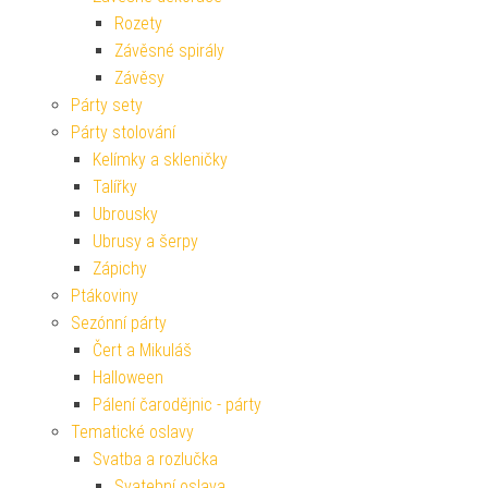
Rozety
Závěsné spirály
Závěsy
Párty sety
Párty stolování
Kelímky a skleničky
Talířky
Ubrousky
Ubrusy a šerpy
Zápichy
Ptákoviny
Sezónní párty
Čert a Mikuláš
Halloween
Pálení čarodějnic - párty
Tematické oslavy
Svatba a rozlučka
Svatební oslava