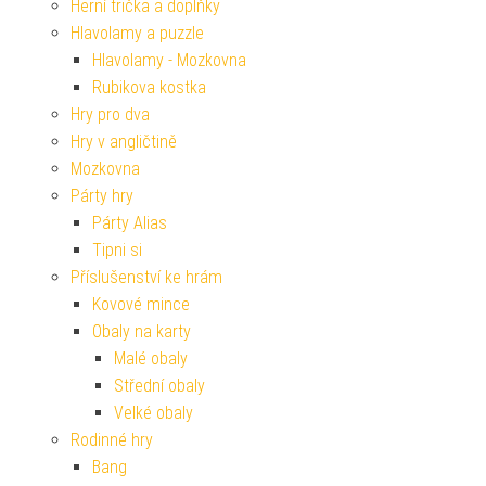
Herní trička a doplňky
Hlavolamy a puzzle
Hlavolamy - Mozkovna
Rubikova kostka
Hry pro dva
Hry v angličtině
Mozkovna
Párty hry
Párty Alias
Tipni si
Příslušenství ke hrám
Kovové mince
Obaly na karty
Malé obaly
Střední obaly
Velké obaly
Rodinné hry
Bang