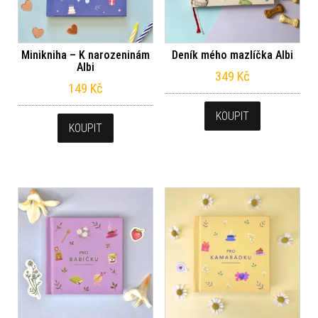
Minikniha – K narozeninám
Deník mého mazlíčka Albi
Albi
349
Kč
149
Kč
KOUPIT
KOUPIT