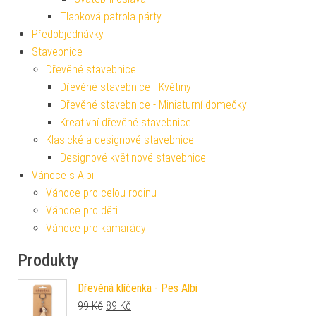
Tlapková patrola párty
Předobjednávky
Stavebnice
Dřevěné stavebnice
Dřevěné stavebnice - Květiny
Dřevěné stavebnice - Miniaturní domečky
Kreativní dřevěné stavebnice
Klasické a designové stavebnice
Designové květinové stavebnice
Vánoce s Albi
Vánoce pro celou rodinu
Vánoce pro děti
Vánoce pro kamarády
Produkty
Dřevěná klíčenka - Pes Albi
Původní cena byla: 99 Kč.
Aktuální cena je: 89 Kč.
99
Kč
89
Kč