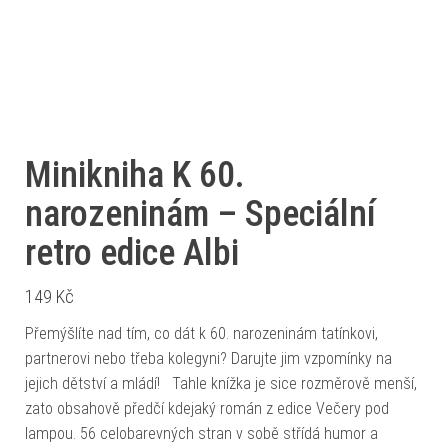
Minikniha K 60.
narozeninám – Speciální
retro edice Albi
149
Kč
Přemýšlíte nad tím, co dát k 60. narozeninám tatínkovi,
partnerovi nebo třeba kolegyni? Darujte jim vzpomínky na
jejich dětství a mládí! Tahle knížka je sice rozměrově menší,
zato obsahově předčí kdejaký román z edice Večery pod
lampou. 56 celobarevných stran v sobě střídá humor a