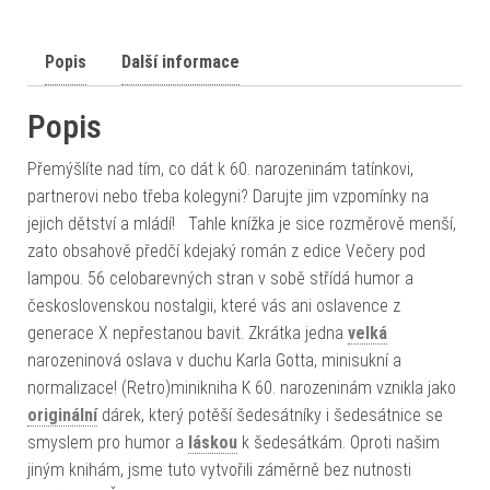
Popis
Další informace
Popis
Přemýšlíte nad tím, co dát k 60. narozeninám tatínkovi,
partnerovi nebo třeba kolegyni? Darujte jim vzpomínky na
jejich dětství a mládí! Tahle knížka je sice rozměrově menší,
zato obsahově předčí kdejaký román z edice Večery pod
lampou. 56 celobarevných stran v sobě střídá humor a
československou nostalgii, které vás ani oslavence z
generace X nepřestanou bavit. Zkrátka jedna
velká
narozeninová oslava v duchu Karla Gotta, minisukní a
normalizace! (Retro)minikniha K 60. narozeninám vznikla jako
originální
dárek, který potěší šedesátníky i šedesátnice se
smyslem pro humor a
láskou
k šedesátkám. Oproti našim
jiným knihám, jsme tuto vytvořili záměrně bez nutnosti