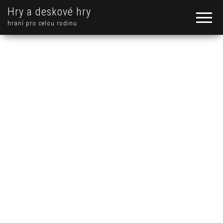
Hry a deskové hry
hraní pro celou rodinu