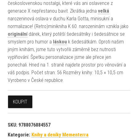
československou nostalgii, které vás ani oslavence z
generace X nepřestanou bavit. Zkrátka jedna
velká
narozeninová oslava v duchu Karla Gotta, minisukní a
normalizace! (Retro)minikniha K 60. narozeninám vznikla jako
originální
dárek, který potěší šedesátníky i šedesátnice se
smyslem pro humor a
láskou
k šedesátkám. Oproti našim
jiným knihám, jsme tuto vytvořili záměrně bez nutnosti
vyplňování. Špetku personalizace jsme ale přece jen
ponechali. Hned na 1. straně najdete prostor pro věnování a
váš podpis. Počet stran: 56 Rozměry knihy: 10,5 × 10,5 cm
Vyrobeno v České republice.
KOUPIT
SKU:
9788076884557
Kategorie:
Knihy a deníky Mementerra