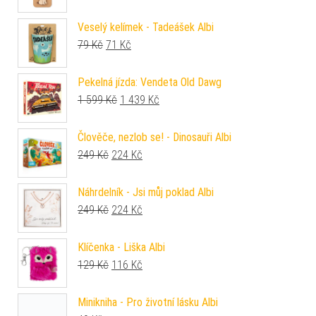
Veselý kelímek - Tadeášek Albi
Původní cena byla: 79 Kč.
Aktuální cena je: 71 Kč.
79
Kč
71
Kč
Pekelná jízda: Vendeta Old Dawg
Původní cena byla: 1 599 Kč.
Aktuální cena je: 1 439 Kč.
1 599
Kč
1 439
Kč
Člověče, nezlob se! - Dinosauři Albi
Původní cena byla: 249 Kč.
Aktuální cena je: 224 Kč.
249
Kč
224
Kč
Náhrdelník - Jsi můj poklad Albi
Původní cena byla: 249 Kč.
Aktuální cena je: 224 Kč.
249
Kč
224
Kč
Klíčenka - Liška Albi
Původní cena byla: 129 Kč.
Aktuální cena je: 116 Kč.
129
Kč
116
Kč
Minikniha - Pro životní lásku Albi