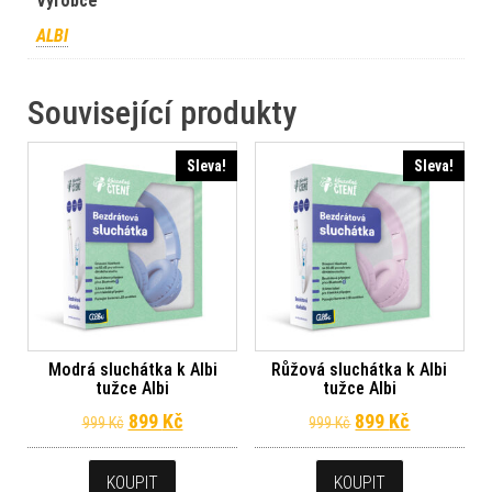
Výrobce
ALBI
Související produkty
Sleva!
Sleva!
Modrá sluchátka k Albi
Růžová sluchátka k Albi
tužce Albi
tužce Albi
Původní cena byla: 999 Kč.
Aktuální cena je: 899 Kč.
Původní cena byl
Aktuální c
899
Kč
899
Kč
999
Kč
999
Kč
KOUPIT
KOUPIT