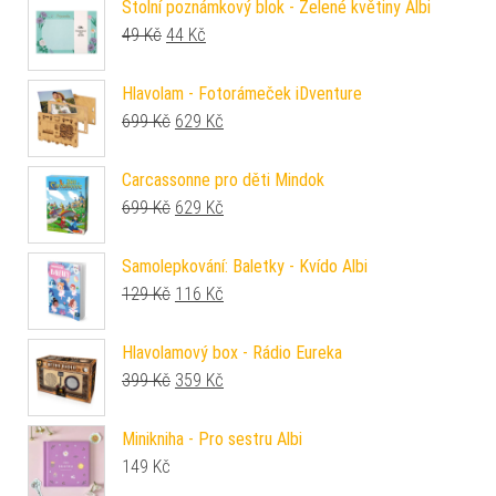
Stolní poznámkový blok - Zelené květiny Albi
Původní cena byla: 49 Kč.
Aktuální cena je: 44 Kč.
49
Kč
44
Kč
Hlavolam - Fotorámeček iDventure
Původní cena byla: 699 Kč.
Aktuální cena je: 629 Kč.
699
Kč
629
Kč
Carcassonne pro děti Mindok
Původní cena byla: 699 Kč.
Aktuální cena je: 629 Kč.
699
Kč
629
Kč
Samolepkování: Baletky - Kvído Albi
Původní cena byla: 129 Kč.
Aktuální cena je: 116 Kč.
129
Kč
116
Kč
Hlavolamový box - Rádio Eureka
Původní cena byla: 399 Kč.
Aktuální cena je: 359 Kč.
399
Kč
359
Kč
Minikniha - Pro sestru Albi
149
Kč