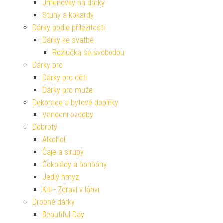
Jmenovky na dárky
Stuhy a kokardy
Dárky podle příležitosti
Dárky ke svatbě
Rozlučka se svobodou
Dárky pro
Dárky pro děti
Dárky pro muže
Dekorace a bytové doplňky
Vánoční ozdoby
Dobroty
Alkohol
Čaje a sirupy
Čokolády a bonbóny
Jedlý hmyz
Kitl - Zdraví v láhvi
Drobné dárky
Beautiful Day