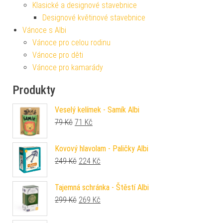
Klasické a designové stavebnice
Designové květinové stavebnice
Vánoce s Albi
Vánoce pro celou rodinu
Vánoce pro děti
Vánoce pro kamarády
Produkty
Veselý kelímek - Samík Albi
Původní cena byla: 79 Kč.
Aktuální cena je: 71 Kč.
79
Kč
71
Kč
Kovový hlavolam - Paličky Albi
Původní cena byla: 249 Kč.
Aktuální cena je: 224 Kč.
249
Kč
224
Kč
Tajemná schránka - Štěstí Albi
Původní cena byla: 299 Kč.
Aktuální cena je: 269 Kč.
299
Kč
269
Kč