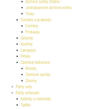
Dortové svíčky Číslice
Jednobarevné dortové svíčky
Tvary
Fontány a prskavky
Fontány
Prskavky
Girlandy
Konfety
Lampiony
Piňaty
Závěsné dekorace
Rozety
Závěsné spirály
Závěsy
Párty sety
Párty stolování
Kelímky a skleničky
Talířky