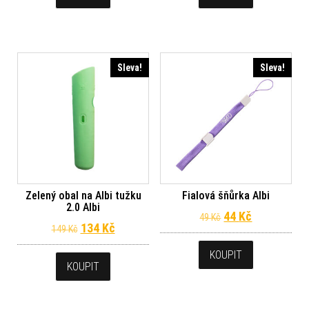
Sleva!
Sleva!
Zelený obal na Albi tužku
Fialová šňůrka Albi
2.0 Albi
Původní cena byl
Aktuální ce
44
Kč
49
Kč
Původní cena byla: 149 Kč.
Aktuální cena je: 134 Kč.
134
Kč
149
Kč
KOUPIT
KOUPIT