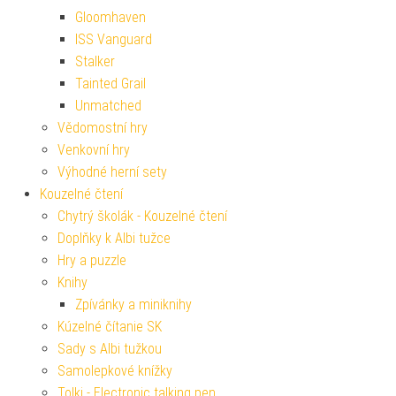
Gloomhaven
ISS Vanguard
Stalker
Tainted Grail
Unmatched
Vědomostní hry
Venkovní hry
Výhodné herní sety
Kouzelné čtení
Chytrý školák - Kouzelné čtení
Doplňky k Albi tužce
Hry a puzzle
Knihy
Zpívánky a miniknihy
Kúzelné čítanie SK
Sady s Albi tužkou
Samolepkové knížky
Tolki - Electronic talking pen