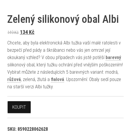
Zelený silikonový obal Albi
Původní cena byla: 149 Kč.
Aktuální cena je: 134 Kč.
134
Kč
149
Kč
Chcete, aby byla elektronická Albi tužka vaší malé ratolesti v
bezpečí před pády a škrábanci nebo vás jen omrzel její
okoukaný vzhled? V obou případech vás jistě potěší
barevný
silikonový obal, který tužku ochrání před vnějším poškozením!
Vybírat můžete z následujících 5 barevných variant: modrá,
růžová
, zelená, žlutá a
fialová
. Upozornění: Obaly sedí pouze
na starší verzi Albi tužky.
KOUPIT
SKU:
8590228062628