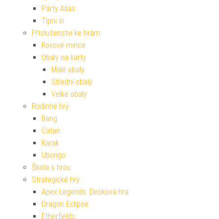
Párty Alias
Tipni si
Příslušenství ke hrám
Kovové mince
Obaly na karty
Malé obaly
Střední obaly
Velké obaly
Rodinné hry
Bang
Catan
Karak
Ubongo
Škola s hrou
Strategické hry
Apex Legends: Desková hra
Dragon Eclipse
Etherfields