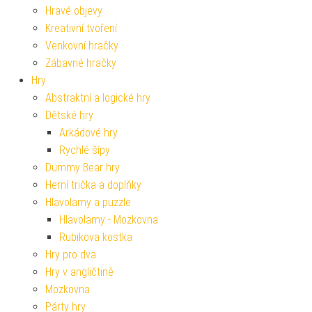
Hravé objevy
Kreativní tvoření
Venkovní hračky
Zábavné hračky
Hry
Abstraktní a logické hry
Dětské hry
Arkádové hry
Rychlé šípy
Dummy Bear hry
Herní trička a doplňky
Hlavolamy a puzzle
Hlavolamy - Mozkovna
Rubikova kostka
Hry pro dva
Hry v angličtině
Mozkovna
Párty hry