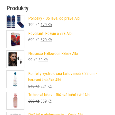
Produkty
Ponožky - Do levé, do pravé Albi
Původní cena byla: 199 Kč.
Aktuální cena je: 179 Kč.
199
Kč
179
Kč
Revenant: Rozum a víra Albi
Původní cena byla: 699 Kč.
Aktuální cena je: 629 Kč.
699
Kč
629
Kč
Náušnice Halloween Rakev Albi
Původní cena byla: 99 Kč.
Aktuální cena je: 89 Kč.
99
Kč
89
Kč
Konfety vystřelovací Láhev modrá 32 cm -
barevná kolečka Albi
Původní cena byla: 249 Kč.
Aktuální cena je: 224 Kč.
249
Kč
224
Kč
Tritanová láhev - Růžové luční kvítí Albi
Původní cena byla: 399 Kč.
Aktuální cena je: 359 Kč.
399
Kč
359
Kč
Polštář s překvapením - Koala Albi