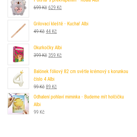
Původní cena byla: 699 Kč.
Aktuální cena je: 629 Kč.
699
Kč
629
Kč
Grilovací kleště - Kuchař Albi
Původní cena byla: 49 Kč.
Aktuální cena je: 44 Kč.
49
Kč
44
Kč
Okurkočky Albi
Původní cena byla: 399 Kč.
Aktuální cena je: 359 Kč.
399
Kč
359
Kč
Balónek fóliový 82 cm světle krémový s korunkou
číslo 4 Albi
Původní cena byla: 99 Kč.
Aktuální cena je: 89 Kč.
99
Kč
89
Kč
Odhalení pohlaví miminka - Budeme mít holčičku
Albi
99
Kč