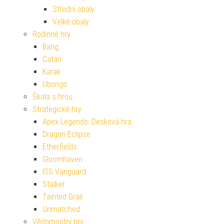
Střední obaly
Velké obaly
Rodinné hry
Bang
Catan
Karak
Ubongo
Škola s hrou
Strategické hry
Apex Legends: Desková hra
Dragon Eclipse
Etherfields
Gloomhaven
ISS Vanguard
Stalker
Tainted Grail
Unmatched
Vědomostní hry