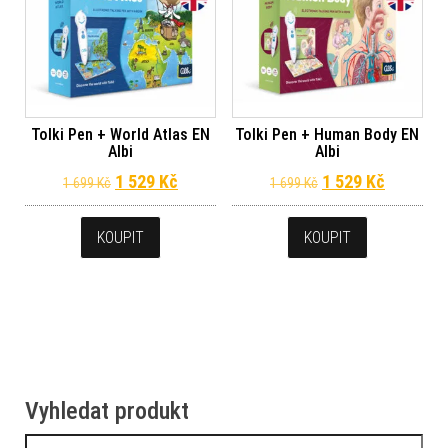
Tolki Pen + World Atlas EN
Tolki Pen + Human Body EN
Albi
Albi
Původní cena byla: 1 699 Kč.
Aktuální cena je: 1 529 Kč.
Původní cena byla
Aktuální 
1 529
Kč
1 529
Kč
1 699
Kč
1 699
Kč
KOUPIT
KOUPIT
Vyhledat produkt
Vyhledávání