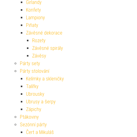
Girlandy
Konfety
Lampiony
Piňaty
Závěsné dekorace
Rozety
Závěsné spirály
Závěsy
Párty sety
Párty stolování
Kelímky a skleničky
Talířky
Ubrousky
Ubrusy a šerpy
Zápichy
Ptákoviny
Sezónní párty
Čert a Mikuláš