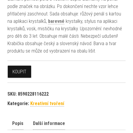
podle značek na obrázku. Po dokončení nechte vzor lehce
přitlačený zaschnout. Sada obsahuje: růžový penál s kartou
na aplikaci krystalků,
barevné
krystalky, stylus na aplikaci
krystalků, vosk, mističku na krystalky. Upozornění: nevhodné
pro děti do 3 let. Obsahuje malé části. Nebezpečí udušení!
Krabička obsahuje český a slovenský návod. Barva a tvar
produktu se může od vyobrazení na obalu lišit.
KOUPIT
SKU:
8590228116222
Kategorie:
Kreativní tvoření
Popis
Další informace