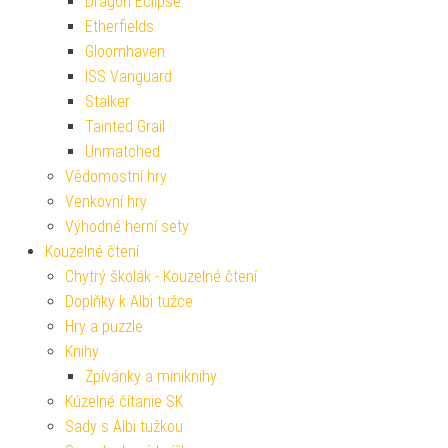
Dragon Eclipse
Etherfields
Gloomhaven
ISS Vanguard
Stalker
Tainted Grail
Unmatched
Vědomostní hry
Venkovní hry
Výhodné herní sety
Kouzelné čtení
Chytrý školák - Kouzelné čtení
Doplňky k Albi tužce
Hry a puzzle
Knihy
Zpívánky a miniknihy
Kúzelné čítanie SK
Sady s Albi tužkou