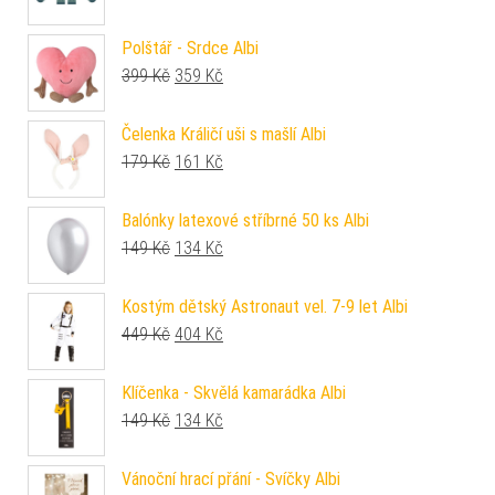
Polštář - Srdce Albi
Původní cena byla: 399 Kč.
Aktuální cena je: 359 Kč.
399
Kč
359
Kč
Čelenka Králičí uši s mašlí Albi
Původní cena byla: 179 Kč.
Aktuální cena je: 161 Kč.
179
Kč
161
Kč
Balónky latexové stříbrné 50 ks Albi
Původní cena byla: 149 Kč.
Aktuální cena je: 134 Kč.
149
Kč
134
Kč
Kostým dětský Astronaut vel. 7-9 let Albi
Původní cena byla: 449 Kč.
Aktuální cena je: 404 Kč.
449
Kč
404
Kč
Klíčenka - Skvělá kamarádka Albi
Původní cena byla: 149 Kč.
Aktuální cena je: 134 Kč.
149
Kč
134
Kč
Vánoční hrací přání - Svíčky Albi