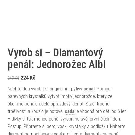
Vyrob si – Diamantový
penál: Jednorožec Albi
Původní cena byla: 249 Kč.
Aktuální cena je: 224 Kč.
224
Kč
249
Kč
Nechte děti vyrobit si originální třpytivý
penál
! Pomocí
barevných krystalků vytvoří motiv jednorožce, který ze
školního penálu udělá opravdový klenot. Stačí trochu
trpělivosti a kouzlo je hotové!
sada
je vhodná pro děti od 6 let
– dívky si tak mohou penál vyrobit na svůj první školní den.
Postup: Připravte si pero, vosk, krystalky a podložku. Naberte
diamant pomocí pera s voskem. Lepte diamanty na penál