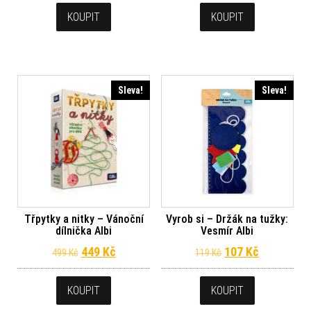
KOUPIT
KOUPIT
Sleva!
Sleva!
Třpytky a nitky – Vánoční
Vyrob si – Držák na tužky:
dílnička Albi
Vesmír Albi
Původní cena byla: 499 Kč.
Aktuální cena je: 449 Kč.
Původní cena byl
Aktuální c
449
Kč
107
Kč
499
Kč
119
Kč
KOUPIT
KOUPIT