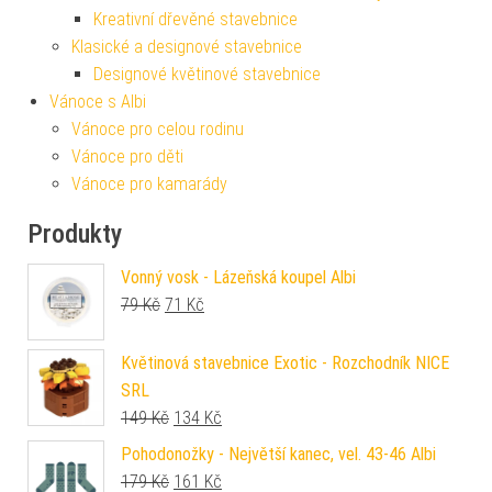
Kreativní dřevěné stavebnice
Klasické a designové stavebnice
Designové květinové stavebnice
Vánoce s Albi
Vánoce pro celou rodinu
Vánoce pro děti
Vánoce pro kamarády
Produkty
Vonný vosk - Lázeňská koupel Albi
Původní cena byla: 79 Kč.
Aktuální cena je: 71 Kč.
79
Kč
71
Kč
Květinová stavebnice Exotic - Rozchodník NICE
SRL
Původní cena byla: 149 Kč.
Aktuální cena je: 134 Kč.
149
Kč
134
Kč
Pohodonožky - Největší kanec, vel. 43-46 Albi
Původní cena byla: 179 Kč.
Aktuální cena je: 161 Kč.
179
Kč
161
Kč