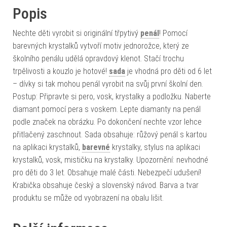
Popis
Nechte děti vyrobit si originální třpytivý
penál
! Pomocí
barevných krystalků vytvoří motiv jednorožce, který ze
školního penálu udělá opravdový klenot. Stačí trochu
trpělivosti a kouzlo je hotové!
sada
je vhodná pro děti od 6 let
– dívky si tak mohou penál vyrobit na svůj první školní den.
Postup: Připravte si pero, vosk, krystalky a podložku. Naberte
diamant pomocí pera s voskem. Lepte diamanty na penál
podle značek na obrázku. Po dokončení nechte vzor lehce
přitlačený zaschnout. Sada obsahuje: růžový penál s kartou
na aplikaci krystalků,
barevné
krystalky, stylus na aplikaci
krystalků, vosk, mističku na krystalky. Upozornění: nevhodné
pro děti do 3 let. Obsahuje malé části. Nebezpečí udušení!
Krabička obsahuje český a slovenský návod. Barva a tvar
produktu se může od vyobrazení na obalu lišit.