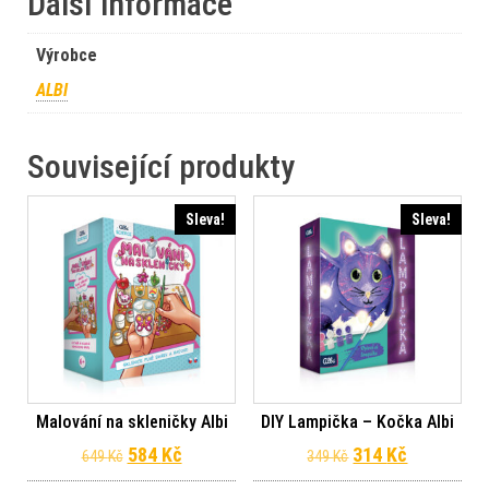
Další informace
Výrobce
ALBI
Související produkty
Sleva!
Sleva!
Malování na skleničky Albi
DIY Lampička – Kočka Albi
Původní cena byla: 649 Kč.
Aktuální cena je: 584 Kč.
Původní cena byl
Aktuální c
584
Kč
314
Kč
649
Kč
349
Kč