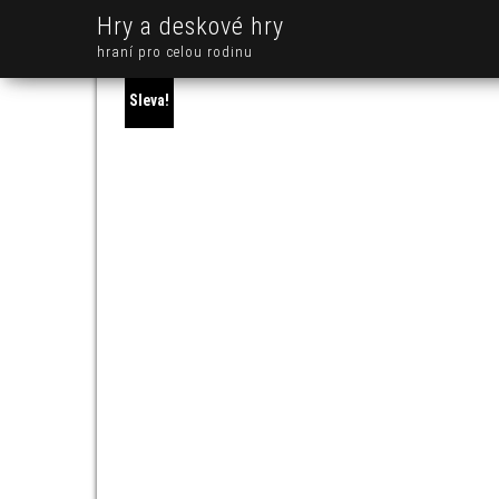
Hry a deskové hry
hraní pro celou rodinu
Sleva!