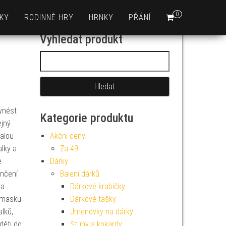
0
KY
RODINNÉ HRY
HRNKY
PŘÁNÍ
Vyhledat produkt
Vyhledávání
ynést
Kategorie produktu
ejný
alou
Akční ceny
alky a
Za 49
e
Dárky
nčení
Balení dárků
na
Dárkové krabičky
 masku
Dárkové tašky
alků,
Jmenovky na dárky
děti do
Stuhy a kokardy