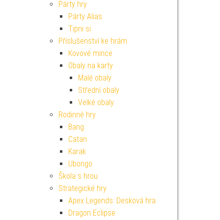
Párty hry
Párty Alias
Tipni si
Příslušenství ke hrám
Kovové mince
Obaly na karty
Malé obaly
Střední obaly
Velké obaly
Rodinné hry
Bang
Catan
Karak
Ubongo
Škola s hrou
Strategické hry
Apex Legends: Desková hra
Dragon Eclipse