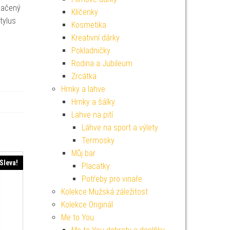
lačený
Klíčenky
tylus
Kosmetika
Kreativní dárky
Pokladničky
Rodina a Jubileum
Zrcátka
Hrnky a lahve
Hrnky a šálky
Lahve na pití
Láhve na sport a výlety
Termosky
Můj bar
Sleva!
Placatky
Potřeby pro vinaře
Kolekce Mužská záležitost
Kolekce Originál
Me to You