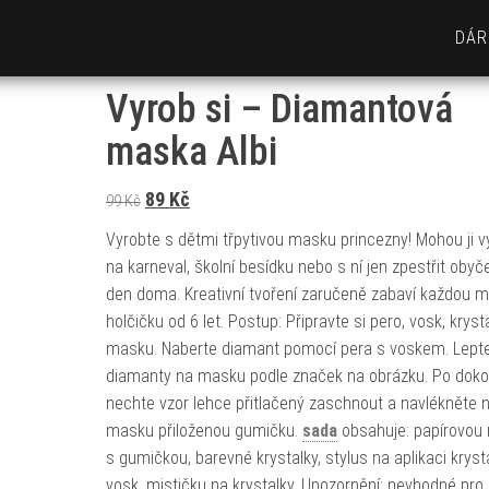
DÁR
Vyrob si – Diamantová
maska Albi
Původní cena byla: 99 Kč.
Aktuální cena je: 89 Kč.
89
Kč
99
Kč
Vyrobte s dětmi třpytivou masku princezny! Mohou ji v
na karneval, školní besídku nebo s ní jen zpestřit obyč
den doma. Kreativní tvoření zaručeně zabaví každou m
holčičku od 6 let. Postup: Připravte si pero, vosk, kryst
masku. Naberte diamant pomocí pera s voskem. Lept
diamanty na masku podle značek na obrázku. Po doko
nechte vzor lehce přitlačený zaschnout a navlékněte 
masku přiloženou gumičku.
sada
obsahuje: papírovou
s gumičkou, barevné krystalky, stylus na aplikaci kryst
vosk, mističku na krystalky. Upozornění: nevhodné pro 