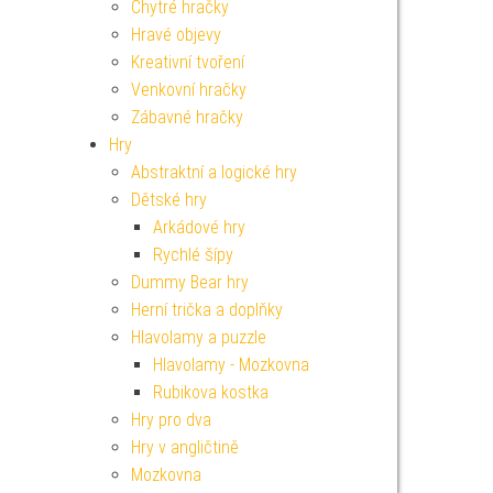
Chytré hračky
Hravé objevy
Kreativní tvoření
Venkovní hračky
Zábavné hračky
Hry
Abstraktní a logické hry
Dětské hry
Arkádové hry
Rychlé šípy
Dummy Bear hry
Herní trička a doplňky
Hlavolamy a puzzle
Hlavolamy - Mozkovna
Rubikova kostka
Hry pro dva
Hry v angličtině
Mozkovna