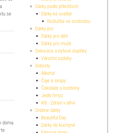
ka
Dárky podle příležitosti
ktu se
Dárky ke svatbě
Rozlučka se svobodou
Dárky pro
Dárky pro děti
Dárky pro muže
Dekorace a bytové doplňky
Vánoční ozdoby
Dobroty
Alkohol
Čaje a sirupy
Čokolády a bonbóny
Jedlý hmyz
Kitl - Zdraví v láhvi
Drobné dárky
Beautiful Day
en doma.
Dárky do kuchyně
rte
Filmové dárky