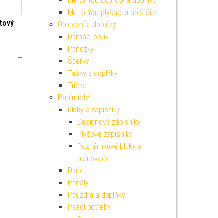
Me to You dobroty a doplňky
Me to You plyšáci a polštáře
tový
Oblečení a doplňky
Domácí obuv
í cena byla: 179 Kč.
Aktuální cena je: 161 Kč.
Ponožky
Šperky
Tašky a doplňky
Trička
Papírnictví
Bloky a zápisníky
Designové zápisníky
Plyšové zápisníky
Poznámkové bloky a
plánovače
Diáře
Penály
Pouzdra a doplňky
Psací potřeby