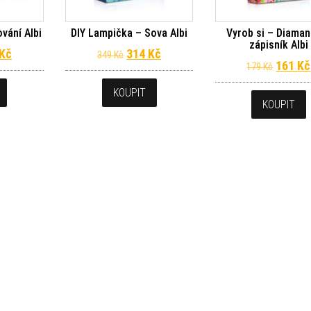
ování Albi
DIY Lampička – Sova Albi
Vyrob si – Diaman
zápisník Albi
dní cena byla: 349 Kč.
Aktuální cena je: 314 Kč.
Původní cena byla: 349 Kč.
Aktuální cena je: 314 Kč.
Kč
314
Kč
349
Kč
Původn
161
Kč
179
Kč
KOUPIT
KOUPIT