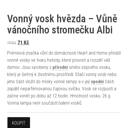
Vonný vosk hvězda – Vůně
vánočního stromečku Albi
Původní cena byla: 79 Kč.
Aktuální cena je: 71 Kč.
71
Kč
79
Kč
Prémiová značka vůní do domácnosti Heart and Home přináší
vonné vosky ve tvaru hvězdy, které provoní a rozzáří váš
domov. Jsou vyrobeny z
přírodní
směsi sójového vosku,
který je šetrný k životnímu prostředí. Stačí vonný vosk nebo
jeho část vložit do misky vonné lampy a v její
spodní
části
zapálit neparfémovanou čajovou svíčku. Vosk se rozpustí a
začne vonět po dobu až 12 hodin. Hmotnost vosku: 26 g
Vonná lampa není součástí balení vosků.
KOUPIT