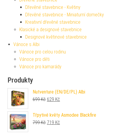
Dřevěné stavebnice - Květiny
Dřevěné stavebnice - Miniaturní domečky
Kreativní dřevěné stavebnice
Klasické a designové stavebnice
Designové květinové stavebnice
Vánoce s Albi
Vánoce pro celou rodinu
Vánoce pro děti
Vánoce pro kamarády
Produkty
Nutventure (EN/DE/PL) Albi
Původní cena byla: 699 Kč.
Aktuální cena je: 629 Kč.
699
Kč
629
Kč
Třpytivé květy Asmodee Blackfire
Původní cena byla: 799 Kč.
Aktuální cena je: 719 Kč.
799
Kč
719
Kč