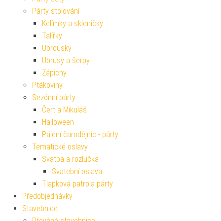
Párty stolování
Kelímky a skleničky
Talířky
Ubrousky
Ubrusy a šerpy
Zápichy
Ptákoviny
Sezónní párty
Čert a Mikuláš
Halloween
Pálení čarodějnic - párty
Tematické oslavy
Svatba a rozlučka
Svatební oslava
Tlapková patrola párty
Předobjednávky
Stavebnice
Dřevěné stavebnice