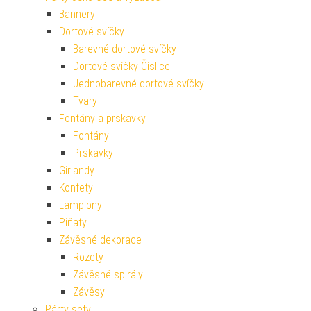
Bannery
Dortové svíčky
Barevné dortové svíčky
Dortové svíčky Číslice
Jednobarevné dortové svíčky
Tvary
Fontány a prskavky
Fontány
Prskavky
Girlandy
Konfety
Lampiony
Piňaty
Závěsné dekorace
Rozety
Závěsné spirály
Závěsy
Párty sety