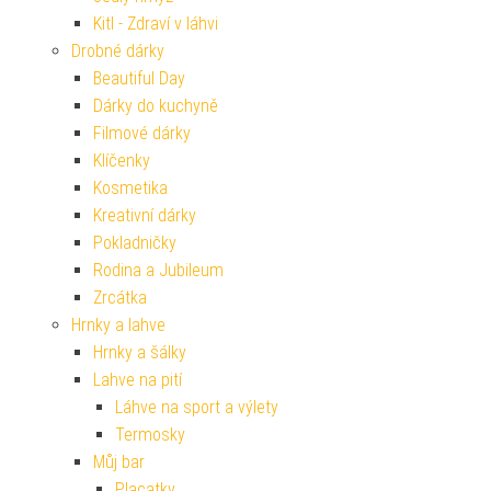
Kitl - Zdraví v láhvi
Drobné dárky
Beautiful Day
Dárky do kuchyně
Filmové dárky
Klíčenky
Kosmetika
Kreativní dárky
Pokladničky
Rodina a Jubileum
Zrcátka
Hrnky a lahve
Hrnky a šálky
Lahve na pití
Láhve na sport a výlety
Termosky
Můj bar
Placatky