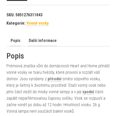
SKU:
5051276311043
Kategorie:
Vonné vosky
Popis
Další informace
Popis
Prémiová značka vůní do domácnosti Heart and Home přináší
vonné vosky ve tvaru hvězdy, které provoní a rozzáří váš
domov. Jsou vyrobeny z
přírodní
směsi sójového vosku,
který je šetrný k životnímu prostředí. Stačí vonný vosk nebo
jeho část vložit do misky vonné lampy a v její
spodní
části
zapálit neparfémovanou čajovou svíčku. Vosk se rozpustí a
začne vonět po dobu až 12 hodin. Hmotnost vosku: 26 g
Vonná lampa není součástí balení vosků.