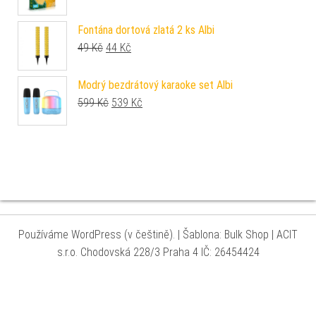
Fontána dortová zlatá 2 ks Albi
Původní cena byla: 49 Kč.
Aktuální cena je: 44 Kč.
49
Kč
44
Kč
Modrý bezdrátový karaoke set Albi
Původní cena byla: 599 Kč.
Aktuální cena je: 539 Kč.
599
Kč
539
Kč
Používáme WordPress (v češtině).
|
Šablona: Bulk Shop
| ACIT
s.r.o. Chodovská 228/3 Praha 4 IČ: 26454424