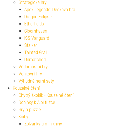
Strategické hry
Apex Legends: Desková hra
Dragon Eclipse
Etherfields
Gloomhaven
ISS Vanguard
Stalker
Tainted Grail
Unmatched
Vědomostní hry
Venkovní hry
Výhodné herní sety
Kouzelné čtení
Chytrý školák - Kouzelné čtení
Doplňky k Albi tužce
Hry a puzzle
Knihy
Zpívánky a miniknihy