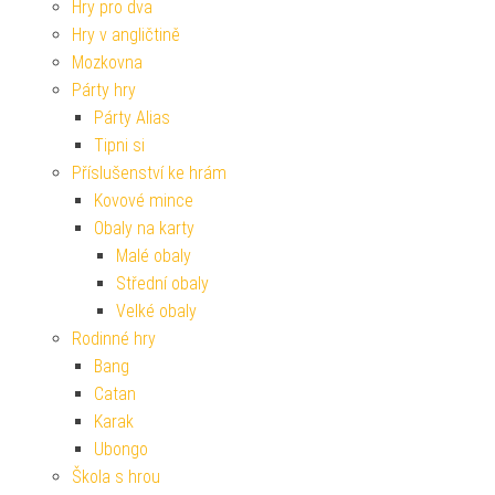
Hry pro dva
Hry v angličtině
Mozkovna
Párty hry
Párty Alias
Tipni si
Příslušenství ke hrám
Kovové mince
Obaly na karty
Malé obaly
Střední obaly
Velké obaly
Rodinné hry
Bang
Catan
Karak
Ubongo
Škola s hrou