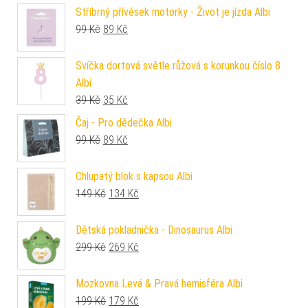
Stříbrný přívěsek motorky - Život je jízda Albi
Původní cena byla: 99 Kč.
Aktuální cena je: 89 Kč.
99
Kč
89
Kč
Svíčka dortová světle růžová s korunkou číslo 8
Albi
Původní cena byla: 39 Kč.
Aktuální cena je: 35 Kč.
39
Kč
35
Kč
Čaj - Pro dědečka Albi
Původní cena byla: 99 Kč.
Aktuální cena je: 89 Kč.
99
Kč
89
Kč
Chlupatý blok s kapsou Albi
Původní cena byla: 149 Kč.
Aktuální cena je: 134 Kč.
149
Kč
134
Kč
Dětská pokladnička - Dinosaurus Albi
Původní cena byla: 299 Kč.
Aktuální cena je: 269 Kč.
299
Kč
269
Kč
Mozkovna Levá & Pravá hemisféra Albi
Původní cena byla: 199 Kč.
Aktuální cena je: 179 Kč.
199
Kč
179
Kč