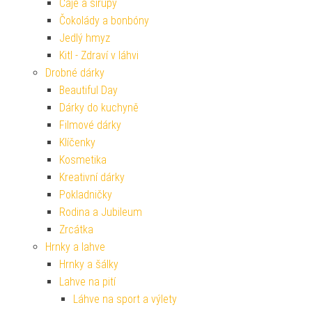
Čaje a sirupy
Čokolády a bonbóny
Jedlý hmyz
Kitl - Zdraví v láhvi
Drobné dárky
Beautiful Day
Dárky do kuchyně
Filmové dárky
Klíčenky
Kosmetika
Kreativní dárky
Pokladničky
Rodina a Jubileum
Zrcátka
Hrnky a lahve
Hrnky a šálky
Lahve na pití
Láhve na sport a výlety