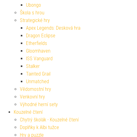
Ubongo
Škola s hrou
Strategické hry
Apex Legends: Desková hra
Dragon Eclipse
Etherfields
Gloomhaven
ISS Vanguard
Stalker
Tainted Grail
Unmatched
Vědomostní hry
Venkovní hry
Výhodné herní sety
Kouzelné čtení
Chytrý školák - Kouzelné čtení
Doplňky k Albi tužce
Hry a puzzle