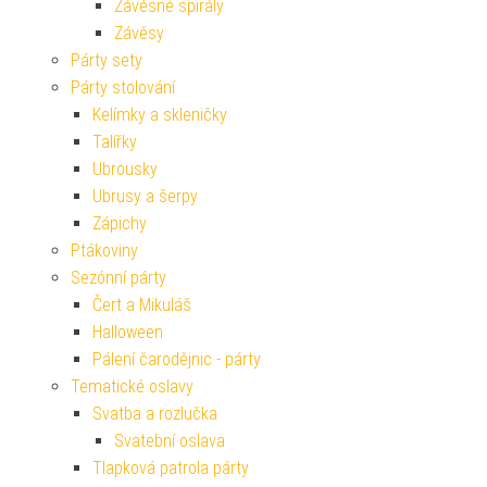
Závěsné spirály
Závěsy
Párty sety
Párty stolování
Kelímky a skleničky
Talířky
Ubrousky
Ubrusy a šerpy
Zápichy
Ptákoviny
Sezónní párty
Čert a Mikuláš
Halloween
Pálení čarodějnic - párty
Tematické oslavy
Svatba a rozlučka
Svatební oslava
Tlapková patrola párty