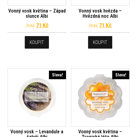
Vonný vosk květina – Západ
Vonný vosk hvězda –
slunce Albi
Hvězdná noc Albi
Původní cena byla: 79 Kč.
Aktuální cena je: 71 Kč.
Původní cena byl
Aktuální ce
71
Kč
71
Kč
79
Kč
79
Kč
KOUPIT
KOUPIT
Sleva!
Sleva!
Vonný vosk – Levandule a
Vonný vosk květina –
šalvěj Albi
Tropické léto Albi