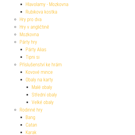
Hlavolamy - Mozkovna
Rubikova kostka
Hry pro dva
Hry v angličtině
Mozkovna
Párty hry
Párty Alias
Tipni si
Příslušenství ke hrám
Kovové mince
Obaly na karty
Malé obaly
Střední obaly
Velké obaly
Rodinné hry
Bang
Catan
Karak