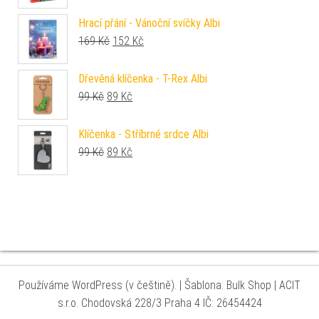
Hrací přání - Vánoční svíčky Albi
Původní cena byla: 169 Kč.
Aktuální cena je: 152 Kč.
169
Kč
152
Kč
Dřevěná klíčenka - T-Rex Albi
Původní cena byla: 99 Kč.
Aktuální cena je: 89 Kč.
99
Kč
89
Kč
Klíčenka - Stříbrné srdce Albi
Původní cena byla: 99 Kč.
Aktuální cena je: 89 Kč.
99
Kč
89
Kč
Používáme WordPress (v češtině).
|
Šablona: Bulk Shop
| ACIT
s.r.o. Chodovská 228/3 Praha 4 IČ: 26454424