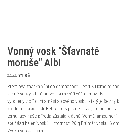
Vonný vosk "Šťavnaté
moruše" Albi
Původní cena byla: 79 Kč.
Aktuální cena je: 71 Kč.
71
Kč
79
Kč
Prémiová značka vůní do domácnosti Heart & Home přináší
vonné vosky, které provoní a rozzáří váš domov. Jsou
vyrobeny z přírodní směsi sójového vosku, který je šetrný k
životnímu prostředí. Relaxujte s pocitem, že jste přispěli k
tomu, aby naše příroda zůstala krásná. Vonná lampa není
součástí balení vosků! Hmotnost: 26 g Průměr vosku: 6 cm
Výška vosku: 2 cm