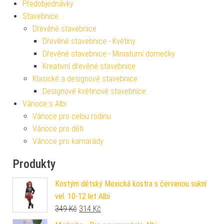
Předobjednávky
Stavebnice
Dřevěné stavebnice
Dřevěné stavebnice - Květiny
Dřevěné stavebnice - Miniaturní domečky
Kreativní dřevěné stavebnice
Klasické a designové stavebnice
Designové květinové stavebnice
Vánoce s Albi
Vánoce pro celou rodinu
Vánoce pro děti
Vánoce pro kamarády
Produkty
Kostým dětský Mexická kostra s červenou sukní
vel. 10-12 let Albi
Původní cena byla: 349 Kč.
Aktuální cena je: 314 Kč.
349
Kč
314
Kč