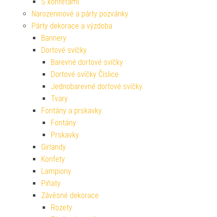
S konfetami
Narozeninové a párty pozvánky
Párty dekorace a výzdoba
Bannery
Dortové svíčky
Barevné dortové svíčky
Dortové svíčky Číslice
Jednobarevné dortové svíčky
Tvary
Fontány a prskavky
Fontány
Prskavky
Girlandy
Konfety
Lampiony
Piňaty
Závěsné dekorace
Rozety