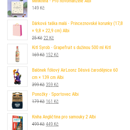
Minikniha - Pro novomanžele Albi
149
Kč
Dárková taška malá - Princeznovské korunky (17,8
× 9,8 × 22,9 cm) Albi
Původní cena byla: 25 Kč.
Aktuální cena je: 22 Kč.
25
Kč
22
Kč
Kitl Syrob - Grapefruit s dužinou 500 ml Kitl
Původní cena byla: 169 Kč.
Aktuální cena je: 152 Kč.
169
Kč
152
Kč
Balónek fóliový AirLoonz Děsivá čarodějnice 60
cm × 139 cm Albi
Původní cena byla: 399 Kč.
Aktuální cena je: 359 Kč.
399
Kč
359
Kč
Ponožky - Sportovec Albi
Původní cena byla: 179 Kč.
Aktuální cena je: 161 Kč.
179
Kč
161
Kč
Kniha Angličtina pro samouky 2 Albi
Původní cena byla: 499 Kč.
Aktuální cena je: 449 Kč.
499
Kč
449
Kč