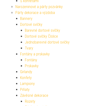
S konfetami
Narozeninové a párty pozvánky
Párty dekorace a výzdoba
Bannery
Dortové svíčky
Barevné dortové svíčky
Dortové svíčky Číslice
Jednobarevné dortové svíčky
Tvary
Fontány a prskavky
Fontány
Prskavky
Girlandy
Konfety
Lampiony
Piňaty
Závěsné dekorace
Rozety