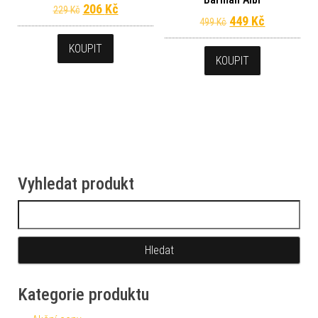
Původní cena byla: 229 Kč.
Aktuální cena je: 206 Kč.
206
Kč
229
Kč
Původní cena byl
Aktuální c
449
Kč
499
Kč
KOUPIT
KOUPIT
Vyhledat produkt
Vyhledávání
Kategorie produktu