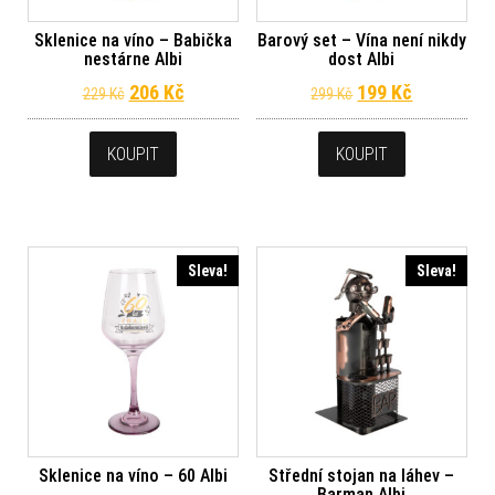
Sklenice na víno – Babička
Barový set – Vína není nikdy
nestárne Albi
dost Albi
Původní cena byla: 229 Kč.
Aktuální cena je: 206 Kč.
Původní cena byl
Aktuální c
206
Kč
199
Kč
229
Kč
299
Kč
KOUPIT
KOUPIT
Sleva!
Sleva!
Sklenice na víno – 60 Albi
Střední stojan na láhev –
Barman Albi