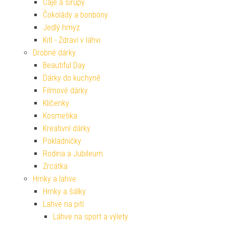
Čaje a sirupy
Čokolády a bonbóny
Jedlý hmyz
Kitl - Zdraví v láhvi
Drobné dárky
Beautiful Day
Dárky do kuchyně
Filmové dárky
Klíčenky
Kosmetika
Kreativní dárky
Pokladničky
Rodina a Jubileum
Zrcátka
Hrnky a lahve
Hrnky a šálky
Lahve na pití
Láhve na sport a výlety