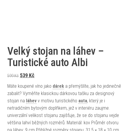
Velký stojan na láhev –
Turistické auto Albi
Původní cena byla: 599 Kč.
Aktuální cena je: 539 Kč.
539
Kč
599
Kč
Máte koupené víno jako
dárek
a přemýšlíte, jak ho jedinečně
zabalit? Vyměňte klasickou dárkovou tašku za designový
stojan na
láhev
v motivu turistického
auta
, který je i
netradičním bytovým doplňkem, jež v interiéru zaujme.
univerzální velikost stojanu zajišťuje, že se do stojanu vejde
většina lahví běžných rozměrů. Materiál: kov Průměr otvoru
na láhev: 9 cm Přibližné rozměry stojanu: 31,5 × 18 × 10 cm