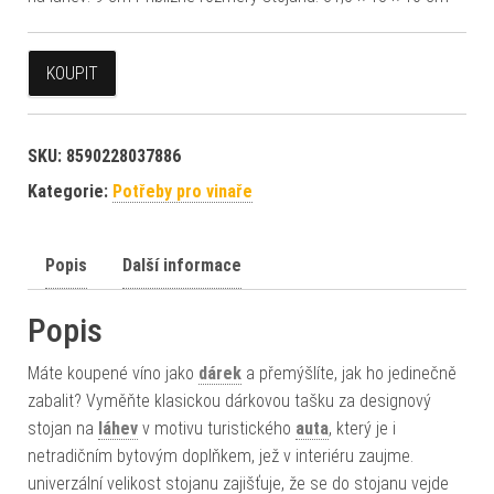
KOUPIT
SKU:
8590228037886
Kategorie:
Potřeby pro vinaře
Popis
Další informace
Popis
Máte koupené víno jako
dárek
a přemýšlíte, jak ho jedinečně
zabalit? Vyměňte klasickou dárkovou tašku za designový
stojan na
láhev
v motivu turistického
auta
, který je i
netradičním bytovým doplňkem, jež v interiéru zaujme.
univerzální velikost stojanu zajišťuje, že se do stojanu vejde