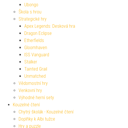
Ubongo
Škola s hrou
Strategické hry
Apex Legends: Desková hra
Dragon Eclipse
Etherfields
Gloomhaven
ISS Vanguard
Stalker
Tainted Grail
Unmatched
Vědomostní hry
Venkovní hry
Výhodné herní sety
Kouzelné čtení
Chytrý školák - Kouzelné čtení
Doplňky k Albi tužce
Hry a puzzle