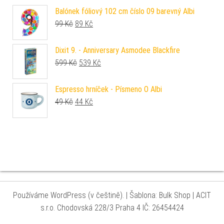
Balónek fóliový 102 cm číslo 09 barevný Albi
Původní cena byla: 99 Kč.
Aktuální cena je: 89 Kč.
99
Kč
89
Kč
Dixit 9. - Anniversary Asmodee Blackfire
Původní cena byla: 599 Kč.
Aktuální cena je: 539 Kč.
599
Kč
539
Kč
Espresso hrníček - Písmeno O Albi
Původní cena byla: 49 Kč.
Aktuální cena je: 44 Kč.
49
Kč
44
Kč
Používáme WordPress (v češtině).
|
Šablona: Bulk Shop
| ACIT
s.r.o. Chodovská 228/3 Praha 4 IČ: 26454424