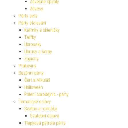
Závěsné spirály
Závěsy
Párty sety
Párty stolování
Kelímky a skleničky
Talířky
Ubrousky
Ubrusy a šerpy
Zápichy
Ptákoviny
Sezónní párty
Čert a Mikuláš
Halloween
Pálení čarodějnic - párty
Tematické oslavy
Svatba a rozlučka
Svatební oslava
Tlapková patrola párty