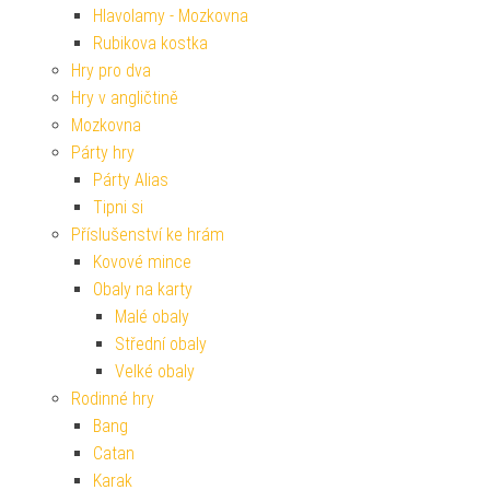
Hlavolamy - Mozkovna
Rubikova kostka
Hry pro dva
Hry v angličtině
Mozkovna
Párty hry
Párty Alias
Tipni si
Příslušenství ke hrám
Kovové mince
Obaly na karty
Malé obaly
Střední obaly
Velké obaly
Rodinné hry
Bang
Catan
Karak