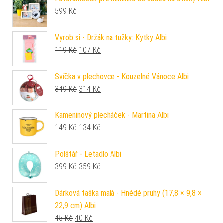
599
Kč
Vyrob si - Držák na tužky: Kytky Albi
Původní cena byla: 119 Kč.
Aktuální cena je: 107 Kč.
119
Kč
107
Kč
Svíčka v plechovce - Kouzelné Vánoce Albi
Původní cena byla: 349 Kč.
Aktuální cena je: 314 Kč.
349
Kč
314
Kč
Kameninový plecháček - Martina Albi
Původní cena byla: 149 Kč.
Aktuální cena je: 134 Kč.
149
Kč
134
Kč
Polštář - Letadlo Albi
Původní cena byla: 399 Kč.
Aktuální cena je: 359 Kč.
399
Kč
359
Kč
Dárková taška malá - Hnědé pruhy (17,8 × 9,8 ×
22,9 cm) Albi
Původní cena byla: 45 Kč.
Aktuální cena je: 40 Kč.
45
Kč
40
Kč