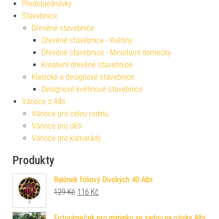
Předobjednávky
Stavebnice
Dřevěné stavebnice
Dřevěné stavebnice - Květiny
Dřevěné stavebnice - Miniaturní domečky
Kreativní dřevěné stavebnice
Klasické a designové stavebnice
Designové květinové stavebnice
Vánoce s Albi
Vánoce pro celou rodinu
Vánoce pro děti
Vánoce pro kamarády
Produkty
Balónek fóliový Divokých 40 Albi
Původní cena byla: 129 Kč.
Aktuální cena je: 116 Kč.
129
Kč
116
Kč
Fotorámeček pro miminko se sadou na otisky Albi