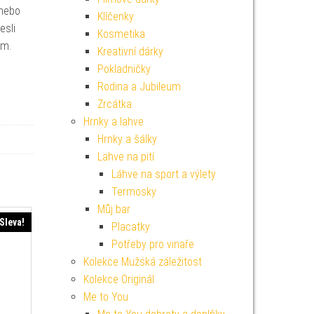
 nebo
Klíčenky
esli
Kosmetika
ým.
Kreativní dárky
Pokladničky
Rodina a Jubileum
Zrcátka
Hrnky a lahve
Hrnky a šálky
Lahve na pití
Láhve na sport a výlety
Termosky
Můj bar
Sleva!
Placatky
Potřeby pro vinaře
Kolekce Mužská záležitost
Kolekce Originál
Me to You