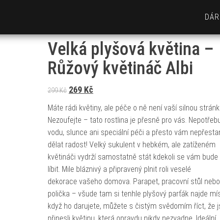
DÁR
Velká plyšová květina –
Růžový květináč Albi
Původní cena byla: 299 Kč.
Aktuální cena je: 269 Kč.
269
Kč
299
Kč
Máte rádi květiny, ale péče o ně není vaší silnou strán
Nezoufejte – tato rostlina je přesně pro vás. Nepotřeb
vodu, slunce ani speciální péči a přesto vám nepřesta
dělat radost! Velký sukulent v hebkém, ale zatíženém
květináči vydrží samostatně stát kdekoli se vám bude
líbit. Mile bláznivý a připravený plnit roli veselé
dekorace vašeho domova. Parapet, pracovní stůl nebo
polička – všude tam si tenhle plyšový parťák najde mís
když ho darujete, můžete s čistým svědomím říct, že j
přinesli květinu, která opravdu nikdy nezvadne. Ideální