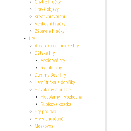
Chytré hračky
Hravé objevy
Kreativní tvoření
Venkovní hračky
Zábavné hračky
Hry
Abstraktní a logické hry
Dětské hry
Arkádové hry
Rychlé šípy
Dummy Bear hry
Herní trička a doplňky
Hlavolamy a puzzle
Hlavolamy - Mozkovna
Rubikova kostka
Hry pro dva
Hry v angličtině
Mozkovna