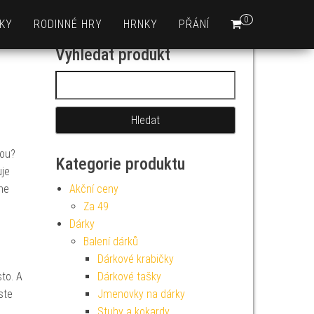
0
KY
RODINNÉ HRY
HRNKY
PŘÁNÍ
Vyhledat produkt
Vyhledávání
kou?
Kategorie produktu
uje
ne
Akční ceny
Za 49
Dárky
Balení dárků
Dárkové krabičky
to. A
Dárkové tašky
ste
Jmenovky na dárky
Stuhy a kokardy