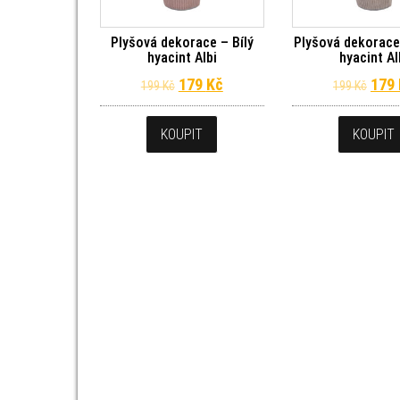
Plyšová dekorace – Bílý
Plyšová dekorace
hyacint Albi
hyacint Al
Původní cena byla: 199 Kč.
Aktuální cena je: 179 Kč.
Půvo
179
Kč
179
199
Kč
199
Kč
KOUPIT
KOUPIT