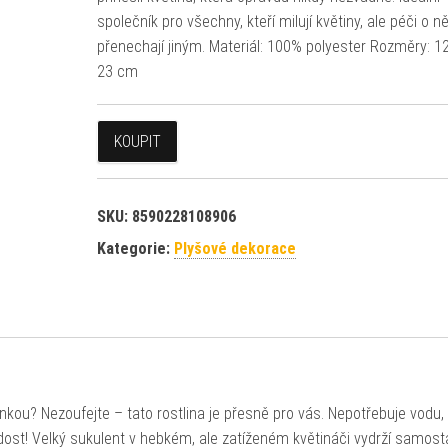
společník pro všechny, kteří milují květiny, ale péči o ně
přenechají jiným. Materiál: 100% polyester Rozměry: 12
23 cm
KOUPIT
SKU:
8590228108906
Kategorie:
Plyšové dekorace
ránkou? Nezoufejte – tato rostlina je přesně pro vás. Nepotřebuje vodu,
dost! Velký sukulent v hebkém, ale zatíženém květináči vydrží samost