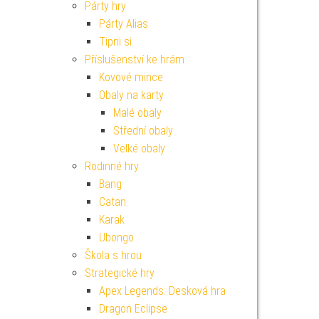
Párty hry
Párty Alias
Tipni si
Příslušenství ke hrám
Kovové mince
Obaly na karty
Malé obaly
Střední obaly
Velké obaly
Rodinné hry
Bang
Catan
Karak
Ubongo
Škola s hrou
Strategické hry
Apex Legends: Desková hra
Dragon Eclipse