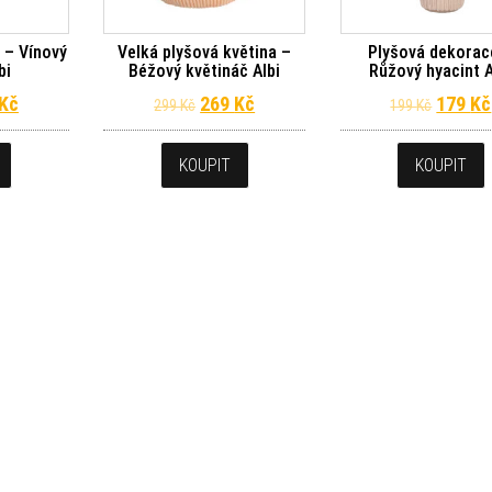
 – Vínový
Velká plyšová květina –
Plyšová dekorac
bi
Béžový květináč Albi
Růžový hyacint A
dní cena byla: 199 Kč.
Aktuální cena je: 179 Kč.
Původní cena byla: 299 Kč.
Aktuální cena je: 269 Kč.
Původn
Kč
269
Kč
179
Kč
299
Kč
199
Kč
KOUPIT
KOUPIT