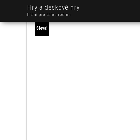
Hry a deskové hry
hraní pro celou rodinu
Sleva!