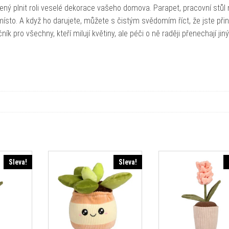
ravený plnit roli veselé dekorace vašeho domova. Parapet, pracovní stůl
ísto. A když ho darujete, můžete s čistým svědomím říct, že jste přin
ík pro všechny, kteří milují květiny, ale péči o ně raději přenechají jin
Sleva!
Sleva!