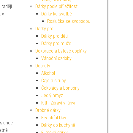
 raději
Dárky podle příležitosti
 ×
Dárky ke svatbě
Rozlučka se svobodou
Dárky pro
Dárky pro děti
Dárky pro muže
Dekorace a bytové doplňky
Vánoční ozdoby
Dobroty
Alkohol
Čaje a sirupy
Čokolády a bonbóny
Jedlý hmyz
Kitl - Zdraví v láhvi
Drobné dárky
Beautiful Day
 slunce
Dárky do kuchyně
atně
Filmové dárky