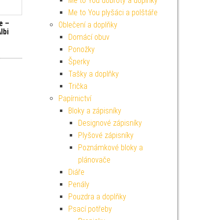
Me to You dobroty a doplňky
Me to You plyšáci a polštáře
e –
Oblečení a doplňky
lbi
Domácí obuv
í cena byla: 199 Kč.
Aktuální cena je: 179 Kč.
Ponožky
Šperky
Tašky a doplňky
Trička
Papírnictví
Bloky a zápisníky
Designové zápisníky
Plyšové zápisníky
Poznámkové bloky a
plánovače
Diáře
Penály
Pouzdra a doplňky
Psací potřeby