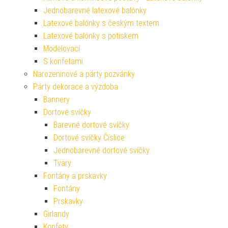
Jednobarevné latexové balónky
Latexové balónky s českým textem
Latexové balónky s potiskem
Modelovací
S konfetami
Narozeninové a párty pozvánky
Párty dekorace a výzdoba
Bannery
Dortové svíčky
Barevné dortové svíčky
Dortové svíčky Číslice
Jednobarevné dortové svíčky
Tvary
Fontány a prskavky
Fontány
Prskavky
Girlandy
Konfety