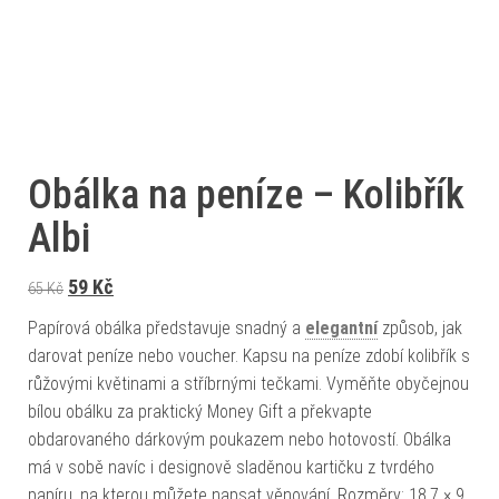
Obálka na peníze – Kolibřík
Albi
Původní cena byla: 65 Kč.
Aktuální cena je: 59 Kč.
59
Kč
65
Kč
Papírová obálka představuje snadný a
elegantní
způsob, jak
darovat peníze nebo voucher. Kapsu na peníze zdobí kolibřík s
růžovými květinami a stříbrnými tečkami. Vyměňte obyčejnou
bílou obálku za praktický Money Gift a překvapte
obdarovaného dárkovým poukazem nebo hotovostí. Obálka
má v sobě navíc i designově sladěnou kartičku z tvrdého
papíru, na kterou můžete napsat věnování. Rozměry: 18,7 × 9