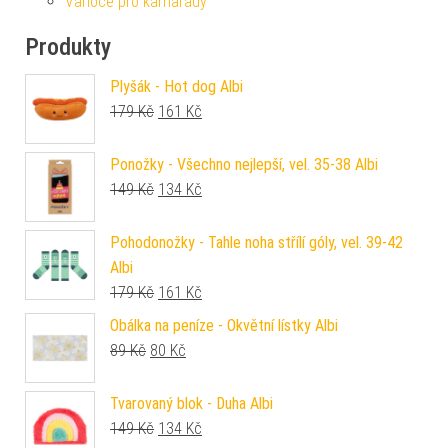
Vánoce pro kamarády
Produkty
Plyšák - Hot dog Albi
Původní cena byla: 179 Kč.
Aktuální cena je: 161 Kč.
179
Kč
161
Kč
Ponožky - Všechno nejlepší, vel. 35-38 Albi
Původní cena byla: 149 Kč.
Aktuální cena je: 134 Kč.
149
Kč
134
Kč
Pohodonožky - Tahle noha střílí góly, vel. 39-42
Albi
Původní cena byla: 179 Kč.
Aktuální cena je: 161 Kč.
179
Kč
161
Kč
Obálka na peníze - Okvětní lístky Albi
Původní cena byla: 89 Kč.
Aktuální cena je: 80 Kč.
89
Kč
80
Kč
Tvarovaný blok - Duha Albi
Původní cena byla: 149 Kč.
Aktuální cena je: 134 Kč.
149
Kč
134
Kč