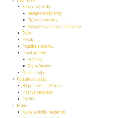
Papírnictví
Bloky a zápisníky
Designové zápisníky
Plyšové zápisníky
Poznámkové bloky a plánovače
Diáře
Penály
Pouzdra a doplňky
Psací potřeby
Propisky
Zvýrazňovače
Školní batohy
Polštáře a plyšáci
Hřejiví plyšáci - Warmies
Plyšové dekorace
Polštáře
Přání
Kapsy a obálky na peníze