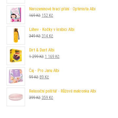
Narozeninové hrací přání - Optimista Albi
Původní cena byla: 169 Kč.
Aktuální cena je: 152 Kč.
169
Kč
152
Kč
Láhev - Kočky v krabici Albi
Původní cena byla: 349 Kč.
Aktuální cena je: 314 Kč.
349
Kč
314
Kč
Dirt & Dust Albi
Původní cena byla: 1 299 Kč.
Aktuální cena je: 1 169 Kč.
1 299
Kč
1 169
Kč
Čaj - Pro Janu Albi
Původní cena byla: 99 Kč.
Aktuální cena je: 89 Kč.
99
Kč
89
Kč
Relaxační polštář - Růžová makronka Albi
Původní cena byla: 399 Kč.
Aktuální cena je: 359 Kč.
399
Kč
359
Kč