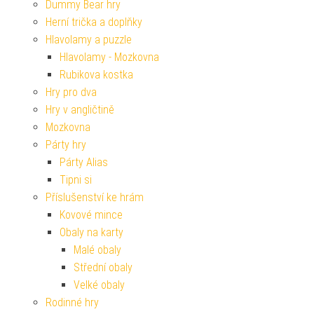
Dummy Bear hry
Herní trička a doplňky
Hlavolamy a puzzle
Hlavolamy - Mozkovna
Rubikova kostka
Hry pro dva
Hry v angličtině
Mozkovna
Párty hry
Párty Alias
Tipni si
Příslušenství ke hrám
Kovové mince
Obaly na karty
Malé obaly
Střední obaly
Velké obaly
Rodinné hry