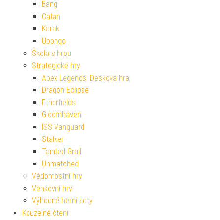
Bang
Catan
Karak
Ubongo
Škola s hrou
Strategické hry
Apex Legends: Desková hra
Dragon Eclipse
Etherfields
Gloomhaven
ISS Vanguard
Stalker
Tainted Grail
Unmatched
Vědomostní hry
Venkovní hry
Výhodné herní sety
Kouzelné čtení