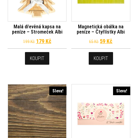
Malá dřevěná kapsa na
Magnetická obálka na
peníze – Stromeček Albi
peníze – Čtyřlístky Albi
Původní cena byla: 199 Kč.
Aktuální cena je: 179 Kč.
Původní cena byl
Aktuální ce
179
Kč
59
Kč
199
Kč
65
Kč
KOUPIT
KOUPIT
Sleva!
Sleva!