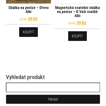
Obálka na peníze – Dřevo
Magnetická svatební obálka
Albi
na peníze – K Vaší svatbě
Albi
Původní cena byla: 65 Kč.
Aktuální cena je: 59 Kč.
59
Kč
65
Kč
Původní cena byl
Aktuální ce
59
Kč
65
Kč
KOUPIT
KOUPIT
Vyhledat produkt
Vyhledávání