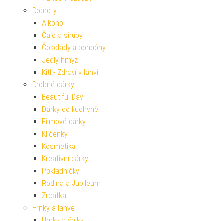
Dobroty
Alkohol
Čaje a sirupy
Čokolády a bonbóny
Jedlý hmyz
Kitl - Zdraví v láhvi
Drobné dárky
Beautiful Day
Dárky do kuchyně
Filmové dárky
Klíčenky
Kosmetika
Kreativní dárky
Pokladničky
Rodina a Jubileum
Zrcátka
Hrnky a lahve
Hrnky a šálky