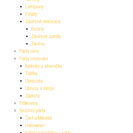
Lampiony
Piňaty
Závěsné dekorace
Rozety
Závěsné spirály
Závěsy
Párty sety
Párty stolování
Kelímky a skleničky
Talířky
Ubrousky
Ubrusy a šerpy
Zápichy
Ptákoviny
Sezónní párty
Čert a Mikuláš
Halloween
Pálení čarodějnic - párty