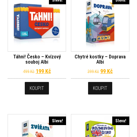
Táhni! Česko – Kvízový
Chytré kostky – Doprava
souboj Albi
Albi
Původní cena byla: 499 Kč.
Aktuální cena je: 199 Kč.
Původní cena byl
Aktuální ce
199
Kč
99
Kč
499
Kč
399
Kč
KOUPIT
KOUPIT
Sleva!
Sleva!