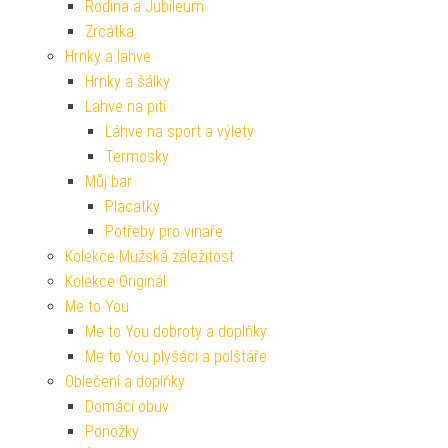
Rodina a Jubileum
Zrcátka
Hrnky a lahve
Hrnky a šálky
Lahve na pití
Láhve na sport a výlety
Termosky
Můj bar
Placatky
Potřeby pro vinaře
Kolekce Mužská záležitost
Kolekce Originál
Me to You
Me to You dobroty a doplňky
Me to You plyšáci a polštáře
Oblečení a doplňky
Domácí obuv
Ponožky