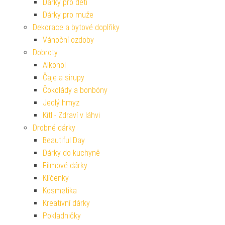
Dárky pro děti
Dárky pro muže
Dekorace a bytové doplňky
Vánoční ozdoby
Dobroty
Alkohol
Čaje a sirupy
Čokolády a bonbóny
Jedlý hmyz
Kitl - Zdraví v láhvi
Drobné dárky
Beautiful Day
Dárky do kuchyně
Filmové dárky
Klíčenky
Kosmetika
Kreativní dárky
Pokladničky