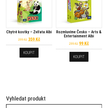
Chytré kostky – Zvířata Albi
Rozmluvíme Česko – Arts &
Entertainment Albi
Původní cena byla: 399 Kč.
Aktuální cena je: 359 Kč.
359
Kč
399
Kč
Původní cena byl
Aktuální ce
99
Kč
299
Kč
KOUPIT
KOUPIT
Vyhledat produkt
Vyhledávání