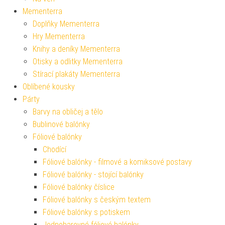
Mementerra
Doplňky Mementerra
Hry Mementerra
Knihy a deníky Mementerra
Otisky a odlitky Mementerra
Stírací plakáty Mementerra
Oblíbené kousky
Párty
Barvy na obličej a tělo
Bublinové balónky
Fóliové balónky
Chodící
Fóliové balónky - filmové a komiksové postavy
Fóliové balónky - stojící balónky
Fóliové balónky číslice
Fóliové balónky s českým textem
Fóliové balónky s potiskem
Jednobarevné fóliové balónky