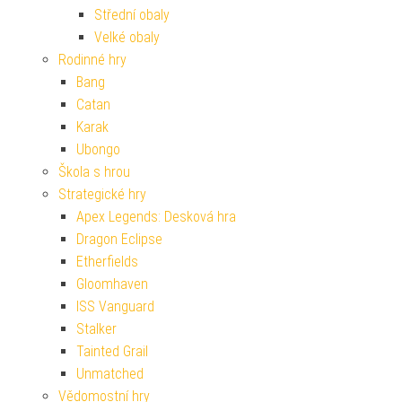
Střední obaly
Velké obaly
Rodinné hry
Bang
Catan
Karak
Ubongo
Škola s hrou
Strategické hry
Apex Legends: Desková hra
Dragon Eclipse
Etherfields
Gloomhaven
ISS Vanguard
Stalker
Tainted Grail
Unmatched
Vědomostní hry