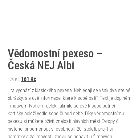
Vědomostní pexeso –
Česká NEJ Albi
Původní cena byla: 179 Kč.
Aktuální cena je: 161 Kč.
161
Kč
179
Kč
Hra vychází z klasického pexesa. Nehledají se však dva stejné
obrázky, ale dvě informace, které k sobě patří. Text je doplněn
i motivem tvořícím celek, jakmile se dvě k sobě patřící
kartičky položí vedle sebe či pod sebe. Díky vědomostnímu
pexesu si můžete oživit znalosti hlavních měst Evropy či
historie, připomenout si osobnosti 20. století, projít si
památky a zajímavosti, znovu se pobavit u filmových