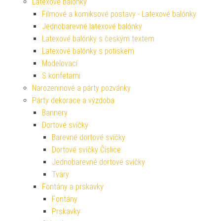
Latexové balónky
Filmové a komiksové postavy - Latexové balónky
Jednobarevné latexové balónky
Latexové balónky s českým textem
Latexové balónky s potiskem
Modelovací
S konfetami
Narozeninové a párty pozvánky
Párty dekorace a výzdoba
Bannery
Dortové svíčky
Barevné dortové svíčky
Dortové svíčky Číslice
Jednobarevné dortové svíčky
Tvary
Fontány a prskavky
Fontány
Prskavky