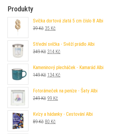
Produkty
Svíčka dortová zlatá 5 cm číslo 8 Albi
Původní cena byla: 39 Kč.
Aktuální cena je: 35 Kč.
39
Kč
35
Kč
Střední svíčka - Svěží prádlo Albi
Původní cena byla: 349 Kč.
Aktuální cena je: 314 Kč.
349
Kč
314
Kč
Kameninový plecháček - Kamarád Albi
Původní cena byla: 149 Kč.
Aktuální cena je: 134 Kč.
149
Kč
134
Kč
Fotorámeček na peníze - Šaty Albi
Původní cena byla: 249 Kč.
Aktuální cena je: 99 Kč.
249
Kč
99
Kč
Kvízy a hádanky - Cestování Albi
Původní cena byla: 89 Kč.
Aktuální cena je: 80 Kč.
89
Kč
80
Kč