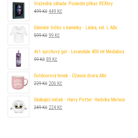
Vražedná záhada: Poslední příkaz REXhry
Původní cena byla: 499 Kč.
Aktuální cena je: 449 Kč.
499
Kč
449
Kč
Dámské tričko s kamínky - Láska, vel. L Albi
Původní cena byla: 599 Kč.
Aktuální cena je: 99 Kč.
599
Kč
99
Kč
4v1 sprchový gel - Levandule 400 ml Mediabox
Původní cena byla: 99 Kč.
Aktuální cena je: 89 Kč.
99
Kč
89
Kč
Outdoorový hrnek - Úžasná dcera Albi
Původní cena byla: 229 Kč.
Aktuální cena je: 206 Kč.
229
Kč
206
Kč
Skákající míček - Harry Potter: Hedvika Meteor
Původní cena byla: 249 Kč.
Aktuální cena je: 224 Kč.
249
Kč
224
Kč