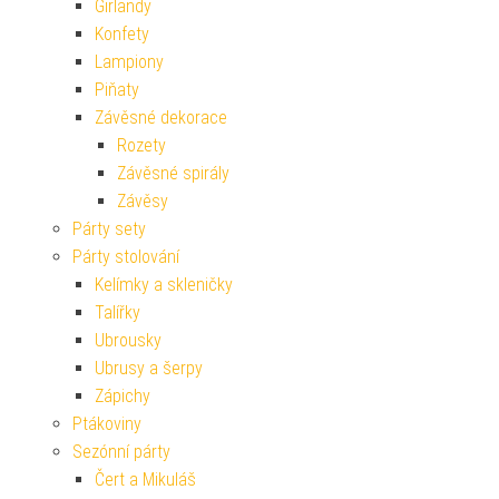
Girlandy
Konfety
Lampiony
Piňaty
Závěsné dekorace
Rozety
Závěsné spirály
Závěsy
Párty sety
Párty stolování
Kelímky a skleničky
Talířky
Ubrousky
Ubrusy a šerpy
Zápichy
Ptákoviny
Sezónní párty
Čert a Mikuláš