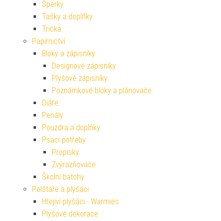
Šperky
Tašky a doplňky
Trička
Papírnictví
Bloky a zápisníky
Designové zápisníky
Plyšové zápisníky
Poznámkové bloky a plánovače
Diáře
Penály
Pouzdra a doplňky
Psací potřeby
Propisky
Zvýrazňovače
Školní batohy
Polštáře a plyšáci
Hřejiví plyšáci - Warmies
Plyšové dekorace