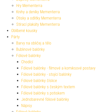
Hry Mementerra
Knihy a deníky Mementerra
Otisky a odlitky Mementerra
Stírací plakáty Mementerra
Oblíbené kousky
Párty
Barvy na obličej a tělo
Bublinové balónky
Fóliové balónky
Chodící
Fóliové balónky - filmové a komiksové postavy
Fóliové balónky - stojící balónky
Fóliové balónky číslice
Fóliové balónky s českým textem
Fóliové balónky s potiskem
Jednobarevné fóliové balónky
Nápisy
Fóliové balónky