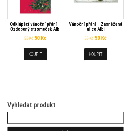
Odklápěcí vánoční přání –
Vánoční přání – Zasněžená
Ozdobený stromeček Albi
ulice Albi
Původní cena byla: 55 Kč.
Aktuální cena je: 50 Kč.
Původní cena byl
Aktuální ce
50
Kč
50
Kč
55
Kč
55
Kč
KOUPIT
KOUPIT
Vyhledat produkt
Vyhledávání