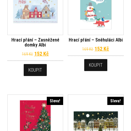
Hrací přání – Zasněžené
Hrací přání – Sněhuláci Albi
domky Albi
Původní cena byl
Aktuální c
152
Kč
169
Kč
Původní cena byla: 169 Kč.
Aktuální cena je: 152 Kč.
152
Kč
169
Kč
KOUPIT
KOUPIT
Sleva!
Sleva!