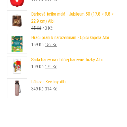
Dárková taška malá - Jubileum 50 (17,8 × 9,8 ×
22,9 cm) Albi
Původní cena byla: 45 Kč.
Aktuální cena je: 40 Kč.
45
Kč
40
Kč
Hrací přání k narozeninám - Opičí kapela Albi
Původní cena byla: 169 Kč.
Aktuální cena je: 152 Kč.
169
Kč
152
Kč
Sada barev na obličej barevné tužky Albi
Původní cena byla: 199 Kč.
Aktuální cena je: 179 Kč.
199
Kč
179
Kč
Láhev - Květiny Albi
Původní cena byla: 349 Kč.
Aktuální cena je: 314 Kč.
349
Kč
314
Kč