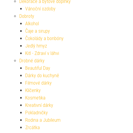
Dekorace a bytové doplňky
Vánoční ozdoby
Dobroty
Alkohol
Čaje a sirupy
Čokolády a bonbóny
Jedlý hmyz
Kitl - Zdraví v láhvi
Drobné dárky
Beautiful Day
Dárky do kuchyně
Filmové dárky
Klíčenky
Kosmetika
Kreativní dárky
Pokladničky
Rodina a Jubileum
Zrcátka