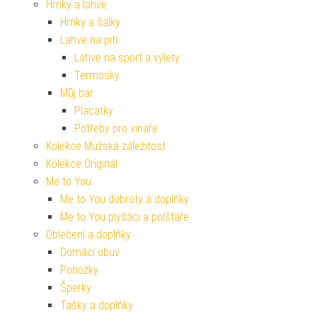
Hrnky a lahve
Hrnky a šálky
Lahve na pití
Láhve na sport a výlety
Termosky
Můj bar
Placatky
Potřeby pro vinaře
Kolekce Mužská záležitost
Kolekce Originál
Me to You
Me to You dobroty a doplňky
Me to You plyšáci a polštáře
Oblečení a doplňky
Domácí obuv
Ponožky
Šperky
Tašky a doplňky