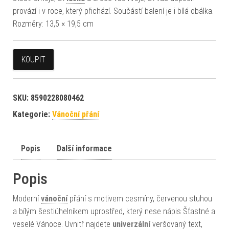
provází i v roce, který přichází. Součástí balení je i bílá obálka.
Rozměry: 13,5 × 19,5 cm
KOUPIT
SKU:
8590228080462
Kategorie:
Vánoční přání
Popis
Další informace
Popis
Moderní
vánoční
přání s motivem cesmíny, červenou stuhou
a bílým šestiúhelníkem uprostřed, který nese nápis Šťastné a
veselé Vánoce. Uvnitř najdete
univerzální
veršovaný text,