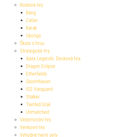
Rodinné hry
Bang
Catan
Karak
Ubongo
Škola s hrou
Strategické hry
Apex Legends: Desková hra
Dragon Eclipse
Etherfields
Gloomhaven
ISS Vanguard
Stalker
Tainted Grail
Unmatched
Vědomostní hry
Venkovní hry
Výhodné herní sety