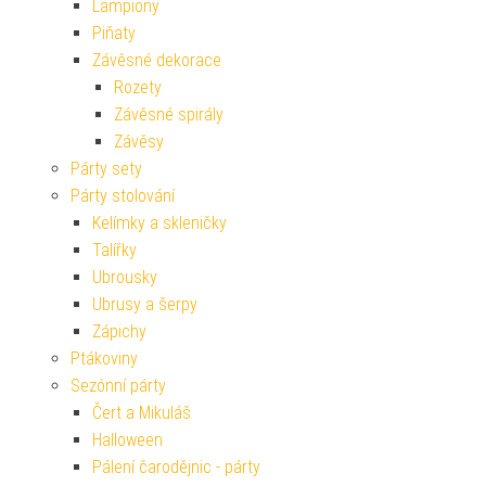
Lampiony
Piňaty
Závěsné dekorace
Rozety
Závěsné spirály
Závěsy
Párty sety
Párty stolování
Kelímky a skleničky
Talířky
Ubrousky
Ubrusy a šerpy
Zápichy
Ptákoviny
Sezónní párty
Čert a Mikuláš
Halloween
Pálení čarodějnic - párty