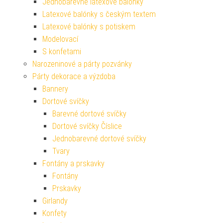
Jednobarevné latexové balónky
Latexové balónky s českým textem
Latexové balónky s potiskem
Modelovací
S konfetami
Narozeninové a párty pozvánky
Párty dekorace a výzdoba
Bannery
Dortové svíčky
Barevné dortové svíčky
Dortové svíčky Číslice
Jednobarevné dortové svíčky
Tvary
Fontány a prskavky
Fontány
Prskavky
Girlandy
Konfety