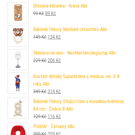
Dřevěná klíčenka - Kráva Albi
Původní cena byla: 99 Kč.
Aktuální cena je: 89 Kč.
99
Kč
89
Kč
Balónek fóliový Medvěd chrastítko Albi
Původní cena byla: 149 Kč.
Aktuální cena je: 134 Kč.
149
Kč
134
Kč
Sklenice na víno - Nechlastám,degustuji Albi
Původní cena byla: 229 Kč.
Aktuální cena je: 206 Kč.
229
Kč
206
Kč
Kostým dětský Superhrdina s maskou vel. 3-4
roky Albi
Původní cena byla: 349 Kč.
Aktuální cena je: 314 Kč.
349
Kč
314
Kč
Balónek fóliový Stojící číslo s korunkou krémová
84 cm - Číslice 8 Albi
Původní cena byla: 129 Kč.
Aktuální cena je: 116 Kč.
129
Kč
116
Kč
Polštář - Červený Albi
Původní cena byla: 399 Kč.
Aktuální cena je: 359 Kč.
399
Kč
359
Kč