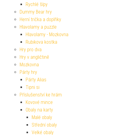
Rychlé šípy
Dummy Bear hry
Herní trička a doplňky
Hlavolamy a puzzle
Hlavolamy - Mozkovna
Rubikova kostka
Hry pro dva
Hry v angličtině
Mozkovna
Párty hry
Párty Alias
Tipni si
Příslušenství ke hrám
Kovové mince
Obaly na karty
Malé obaly
Střední obaly
Velké obaly