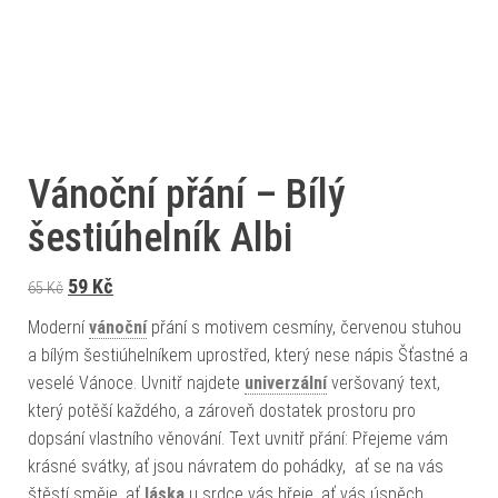
Vánoční přání – Bílý
šestiúhelník Albi
Původní cena byla: 65 Kč.
Aktuální cena je: 59 Kč.
59
Kč
65
Kč
Moderní
vánoční
přání s motivem cesmíny, červenou stuhou
a bílým šestiúhelníkem uprostřed, který nese nápis Šťastné a
veselé Vánoce. Uvnitř najdete
univerzální
veršovaný text,
který potěší každého, a zároveň dostatek prostoru pro
dopsání vlastního věnování. Text uvnitř přání: Přejeme vám
krásné svátky, ať jsou návratem do pohádky, ať se na vás
štěstí směje, ať
láska
u srdce vás hřeje, ať vás úspěch