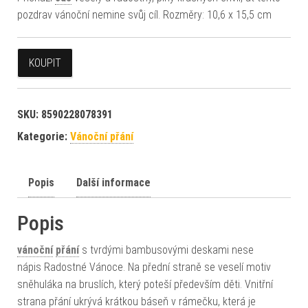
pozdrav vánoční nemine svůj cíl. Rozměry: 10,6 x 15,5 cm
KOUPIT
SKU:
8590228078391
Kategorie:
Vánoční přání
Popis
Další informace
Popis
vánoční
přání
s tvrdými bambusovými deskami nese
nápis Radostné Vánoce. Na přední straně se veselí motiv
sněhuláka na bruslích, který poteší především děti. Vnitřní
strana přání ukrývá krátkou báseň v rámečku, která je