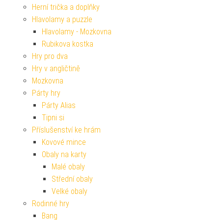
Herní trička a doplňky
Hlavolamy a puzzle
Hlavolamy - Mozkovna
Rubikova kostka
Hry pro dva
Hry v angličtině
Mozkovna
Párty hry
Párty Alias
Tipni si
Příslušenství ke hrám
Kovové mince
Obaly na karty
Malé obaly
Střední obaly
Velké obaly
Rodinné hry
Bang