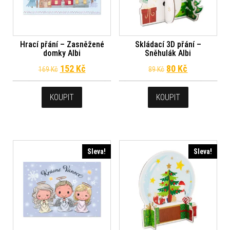
Hrací přání – Zasněžené
Skládací 3D přání –
domky Albi
Sněhulák Albi
Původní cena byla: 169 Kč.
Aktuální cena je: 152 Kč.
Původní cena byl
Aktuální ce
152
Kč
80
Kč
169
Kč
89
Kč
KOUPIT
KOUPIT
Sleva!
Sleva!