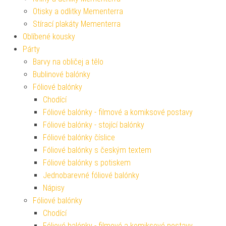
Otisky a odlitky Mementerra
Stírací plakáty Mementerra
Oblíbené kousky
Párty
Barvy na obličej a tělo
Bublinové balónky
Fóliové balónky
Chodící
Fóliové balónky - filmové a komiksové postavy
Fóliové balónky - stojící balónky
Fóliové balónky číslice
Fóliové balónky s českým textem
Fóliové balónky s potiskem
Jednobarevné fóliové balónky
Nápisy
Fóliové balónky
Chodící
Fóliové balónky - filmové a komiksové postavy