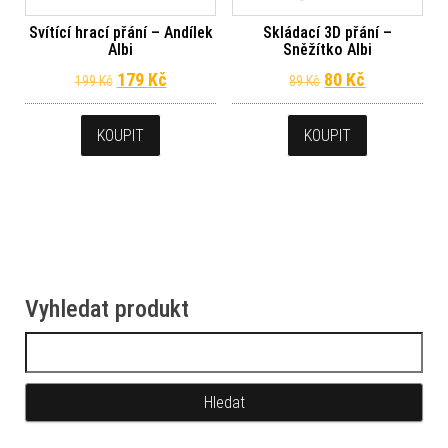
Svítící hrací přání – Andílek
Skládací 3D přání –
Albi
Sněžítko Albi
Původní cena byla: 199 Kč.
Aktuální cena je: 179 Kč.
Původní cena byl
Aktuální ce
179
Kč
80
Kč
199
Kč
89
Kč
KOUPIT
KOUPIT
Vyhledat produkt
Vyhledávání