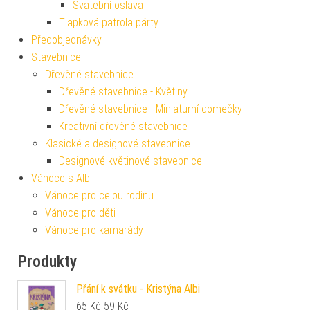
Svatební oslava
Tlapková patrola párty
Předobjednávky
Stavebnice
Dřevěné stavebnice
Dřevěné stavebnice - Květiny
Dřevěné stavebnice - Miniaturní domečky
Kreativní dřevěné stavebnice
Klasické a designové stavebnice
Designové květinové stavebnice
Vánoce s Albi
Vánoce pro celou rodinu
Vánoce pro děti
Vánoce pro kamarády
Produkty
Přání k svátku - Kristýna Albi
Původní cena byla: 65 Kč.
Aktuální cena je: 59 Kč.
65
Kč
59
Kč