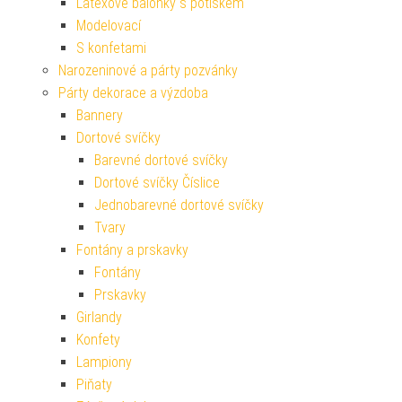
Latexové balónky s potiskem
Modelovací
S konfetami
Narozeninové a párty pozvánky
Párty dekorace a výzdoba
Bannery
Dortové svíčky
Barevné dortové svíčky
Dortové svíčky Číslice
Jednobarevné dortové svíčky
Tvary
Fontány a prskavky
Fontány
Prskavky
Girlandy
Konfety
Lampiony
Piňaty