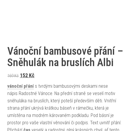
Vánoční bambusové přání –
Sněhulák na bruslích Albi
Původní cena byla: 169 Kč.
Aktuální cena je: 152 Kč.
152
Kč
169
Kč
vánoční
přání
s tvrdými bambusovými deskami nese
nápis Radostné Vánoce. Na přední straně se veselí motiv
sněhuláka na bruslích, který poteší především děti. Vnitřní
strana přání ukrývá krátkou báseň v rámečku, která je
umístěna na modrém károvaném podkladu. Pod básní je
prostor pro vaše vlastní věnování či podpis. Text uvnitř přání:
Přichází
čas
veselý a radostný, plný krásných chvil, ať tento