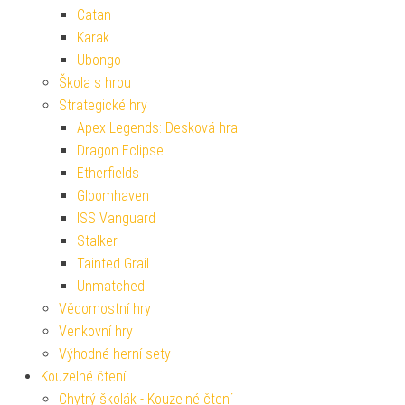
Catan
Karak
Ubongo
Škola s hrou
Strategické hry
Apex Legends: Desková hra
Dragon Eclipse
Etherfields
Gloomhaven
ISS Vanguard
Stalker
Tainted Grail
Unmatched
Vědomostní hry
Venkovní hry
Výhodné herní sety
Kouzelné čtení
Chytrý školák - Kouzelné čtení