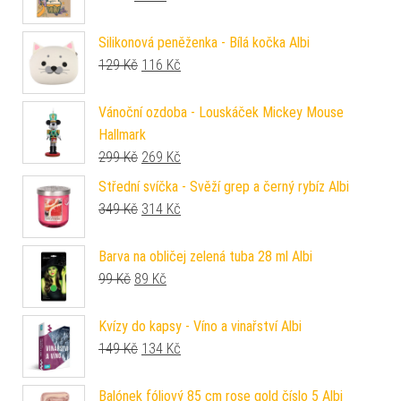
Silikonová peněženka - Bílá kočka Albi
Původní cena byla: 129 Kč.
Aktuální cena je: 116 Kč.
129
Kč
116
Kč
Vánoční ozdoba - Louskáček Mickey Mouse
Hallmark
Původní cena byla: 299 Kč.
Aktuální cena je: 269 Kč.
299
Kč
269
Kč
Střední svíčka - Svěží grep a černý rybíz Albi
Původní cena byla: 349 Kč.
Aktuální cena je: 314 Kč.
349
Kč
314
Kč
Barva na obličej zelená tuba 28 ml Albi
Původní cena byla: 99 Kč.
Aktuální cena je: 89 Kč.
99
Kč
89
Kč
Kvízy do kapsy - Víno a vinařství Albi
Původní cena byla: 149 Kč.
Aktuální cena je: 134 Kč.
149
Kč
134
Kč
Balónek fóliový 85 cm rose gold číslo 5 Albi