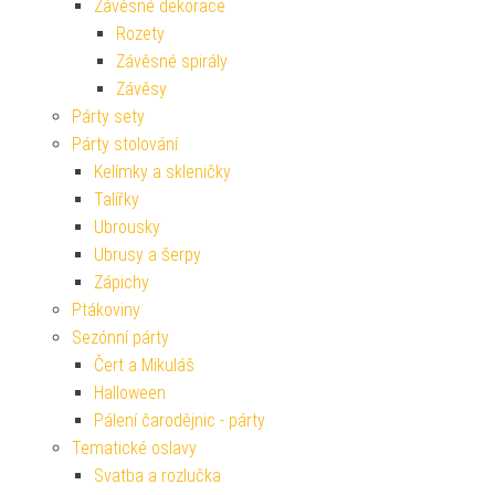
Závěsné dekorace
Rozety
Závěsné spirály
Závěsy
Párty sety
Párty stolování
Kelímky a skleničky
Talířky
Ubrousky
Ubrusy a šerpy
Zápichy
Ptákoviny
Sezónní párty
Čert a Mikuláš
Halloween
Pálení čarodějnic - párty
Tematické oslavy
Svatba a rozlučka