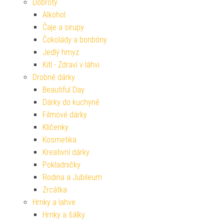
Dobroty
Alkohol
Čaje a sirupy
Čokolády a bonbóny
Jedlý hmyz
Kitl - Zdraví v láhvi
Drobné dárky
Beautiful Day
Dárky do kuchyně
Filmové dárky
Klíčenky
Kosmetika
Kreativní dárky
Pokladničky
Rodina a Jubileum
Zrcátka
Hrnky a lahve
Hrnky a šálky