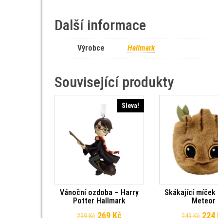
Další informace
Výrobce
Hallmark
Související produkty
Sleva!
Vánoční ozdoba – Harry
Skákající míček
Potter Hallmark
Meteor
Původní cena byla: 299 Kč.
Aktuální cena je: 269 Kč.
Půvo
269
Kč
224
299
Kč
249
Kč