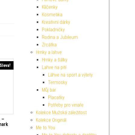
Klíčenky
Kosmetika
Kreativní dárky
Pokladničky
Rodina a Jubileum
Zrcátka
Hrnky a lahve
Hrnky a šálky
Sleva!
Lahve na pití
Láhve na sport a výlety
Termosky
Můj bar
Placatky
Potřeby pro vinaře
Kolekce Mužská záležitost
 –
Kolekce Originál
mark
Me to You
í cena byla: 299 Kč.
Aktuální cena je: 269 Kč.