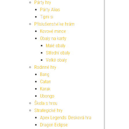
Párty hry
Párty Alias
Tipni si
Příslušenství ke hrám
Kovové mince
Obaly na karty
Malé obaly
Střední obaly
Velké obaly
Rodinné hry
Bang
Catan
Karak
Ubongo
Škola s hrou
Strategické hry
Apex Legends: Desková hra
Dragon Eclipse