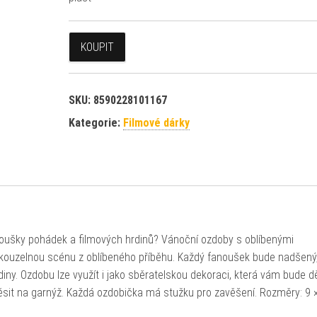
KOUPIT
SKU:
8590228101167
Kategorie:
Filmové dárky
anoušky pohádek a filmových hrdinů? Vánoční ozdoby s oblíbenými
kouzelnou scénu z oblíbeného příběhu. Každý fanoušek bude nadšený
iny. Ozdobu lze využít i jako sběratelskou dekoraci, která vám bude d
zavěsit na garnýž. Každá ozdobička má stužku pro zavěšení. Rozměry: 9 ×