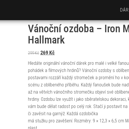
DÁR
Vánoční ozdoba – Iron 
Hallmark
Původní cena byla: 299 Kč.
Aktuální cena je: 269 Kč.
269
Kč
299
Kč
Hledáte originální vánoční dárek pro malé i velké fano
pohádek a filmových hrdinů? Vánoční ozdoby s oblíbe
postavami rozzáří každý stromeček a promění ho v ko
scénu z oblíbeného příběhu. Každý fanoušek bude nad
až na větvích vánočního stromečku objeví své oblíben
hrdiny. Ozdobu lze využít i jako sběratelskou dekoraci, 
vám bude dělat radost po celý rok. Stačí ji postavit na
či zavěsit na garnýž. Každá ozdobička
má stužku pro zavěšení. Rozměry: 9 × 12,3 × 6,5 cm Ma
plast