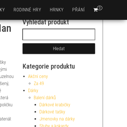
0
KY
RODINNÉ HRY
HRNKY
PŘÁNÍ
Vyhledat produkt
Man
Vyhledávání
ušky
Kategorie produktu
nými
uzelnou
Akční ceny
šený,
Za 49
é
Dárky
která
Balení dárků
 poličku
Dárkové krabičky
Dárkové tašky
teriál:
Jmenovky na dárky
Stuhy a kokardy