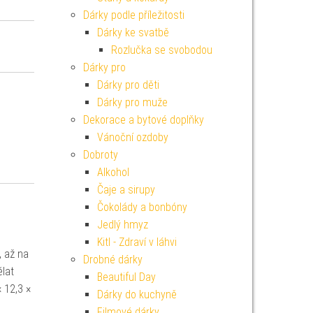
Dárky podle příležitosti
Dárky ke svatbě
Rozlučka se svobodou
Dárky pro
Dárky pro děti
Dárky pro muže
Dekorace a bytové doplňky
Vánoční ozdoby
Dobroty
Alkohol
Čaje a sirupy
Čokolády a bonbóny
Jedlý hmyz
Kitl - Zdraví v láhvi
, až na
Drobné dárky
ělat
Beautiful Day
 12,3 ×
Dárky do kuchyně
Filmové dárky