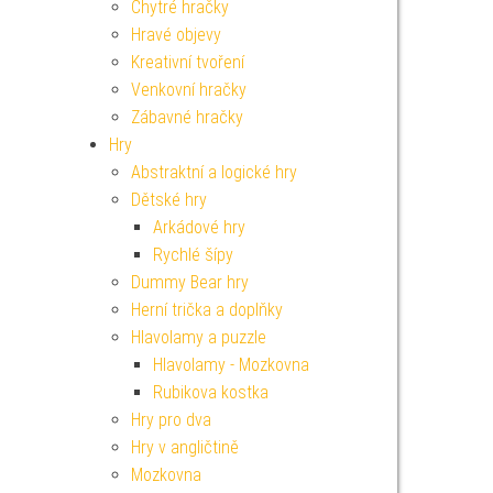
Chytré hračky
Hravé objevy
Kreativní tvoření
Venkovní hračky
Zábavné hračky
Hry
Abstraktní a logické hry
Dětské hry
Arkádové hry
Rychlé šípy
Dummy Bear hry
Herní trička a doplňky
Hlavolamy a puzzle
Hlavolamy - Mozkovna
Rubikova kostka
Hry pro dva
Hry v angličtině
Mozkovna