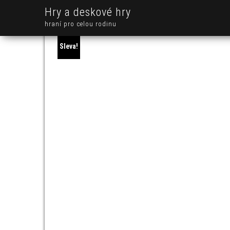
Hry a deskové hry
hraní pro celou rodinu
Sleva!