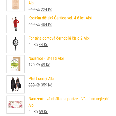
Albi
Původní cena byla: 249 Kč.
Aktuální cena je: 224 Kč.
249
Kč
224
Kč
Kostým dětský Čertice vel. 4-6 let Albi
Původní cena byla: 449 Kč.
Aktuální cena je: 404 Kč.
449
Kč
404
Kč
Fontána dortová černobílá číslo 2 Albi
Původní cena byla: 49 Kč.
Aktuální cena je: 44 Kč.
49
Kč
44
Kč
Náušnice - Štěstí Albi
Původní cena byla: 129 Kč.
Aktuální cena je: 49 Kč.
129
Kč
49
Kč
Plášť černý Albi
Původní cena byla: 399 Kč.
Aktuální cena je: 359 Kč.
399
Kč
359
Kč
Narozeninová obálka na peníze - Všechno nejlepší
Albi
Původní cena byla: 65 Kč.
Aktuální cena je: 59 Kč.
65
Kč
59
Kč