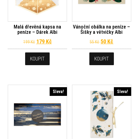
Malá dřevěná kapsa na
Vánoční obálka na peníze –
peníze – Dárek Albi
Šišky a větvičky Albi
Původní cena byla: 199 Kč.
Aktuální cena je: 179 Kč.
Původní cena byl
Aktuální ce
179
Kč
50
Kč
199
Kč
55
Kč
KOUPIT
KOUPIT
Sleva!
Sleva!