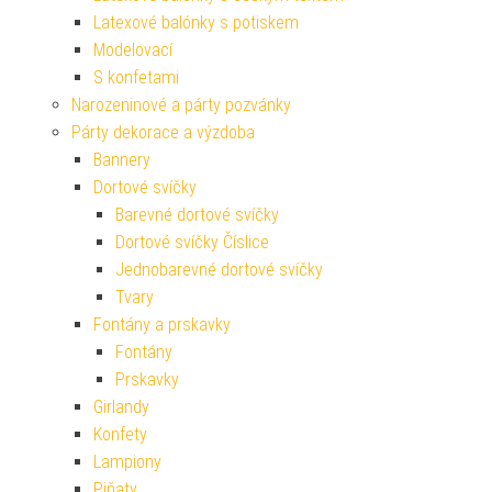
Latexové balónky s potiskem
Modelovací
S konfetami
Narozeninové a párty pozvánky
Párty dekorace a výzdoba
Bannery
Dortové svíčky
Barevné dortové svíčky
Dortové svíčky Číslice
Jednobarevné dortové svíčky
Tvary
Fontány a prskavky
Fontány
Prskavky
Girlandy
Konfety
Lampiony
Piňaty