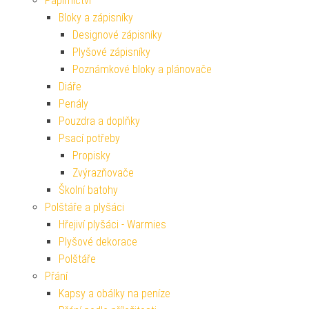
Papírnictví
Bloky a zápisníky
Designové zápisníky
Plyšové zápisníky
Poznámkové bloky a plánovače
Diáře
Penály
Pouzdra a doplňky
Psací potřeby
Propisky
Zvýrazňovače
Školní batohy
Polštáře a plyšáci
Hřejiví plyšáci - Warmies
Plyšové dekorace
Polštáře
Přání
Kapsy a obálky na peníze