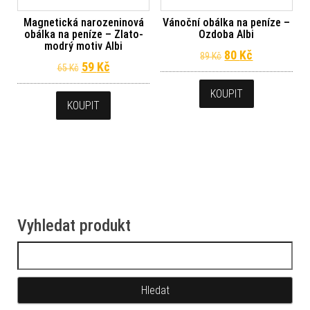
Magnetická narozeninová
Vánoční obálka na peníze –
obálka na peníze – Zlato-
Ozdoba Albi
modrý motiv Albi
Původní cena byl
Aktuální ce
80
Kč
89
Kč
Původní cena byla: 65 Kč.
Aktuální cena je: 59 Kč.
59
Kč
65
Kč
KOUPIT
KOUPIT
Vyhledat produkt
Vyhledávání