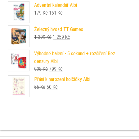
Adventní kalendář Albi
Původní cena byla: 179 Kč.
Aktuální cena je: 161 Kč.
179
Kč
161
Kč
Železný hvozd TT Games
Původní cena byla: 1 399 Kč.
Aktuální cena je: 1 259 Kč.
1 399
Kč
1 259
Kč
Výhodné balení - 5 sekund + rozšíření Bez
cenzury Albi
Původní cena byla: 998 Kč.
Aktuální cena je: 799 Kč.
998
Kč
799
Kč
Přání k narození holčičky Albi
Původní cena byla: 55 Kč.
Aktuální cena je: 50 Kč.
55
Kč
50
Kč