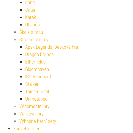
Bang
Catan
Karak
Ubongo
Škola s hrou
Strategické hry
Apex Legends: Desková hra
Dragon Eclipse
Etherfields
Gloomhaven
ISS Vanguard
Stalker
Tainted Grail
Unmatched
Vědomostní hry
Venkovní hry
Výhodné herní sety
Kouzelné čtení