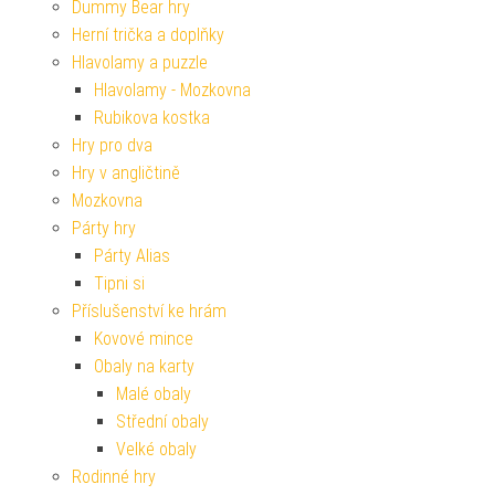
Dummy Bear hry
Herní trička a doplňky
Hlavolamy a puzzle
Hlavolamy - Mozkovna
Rubikova kostka
Hry pro dva
Hry v angličtině
Mozkovna
Párty hry
Párty Alias
Tipni si
Příslušenství ke hrám
Kovové mince
Obaly na karty
Malé obaly
Střední obaly
Velké obaly
Rodinné hry