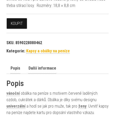
třeba stírací losy. Rozměry: 18,8 × 8,8 cm
KOUPIT
SKU:
8590228080462
Kategorie:
Kapsy a obálky na peníze
Popis
Další informace
Popis
vánoční
obálka na peníze s motivem červeně laděných
ozdob, cukrátek a dárků. Obálka je díky svému designu
univerzální
a hodí se jak pro muže, tak pro
ženy
. Uvnitř kapsy
na peníze najdete kartu pro dopsání vlastního vzkazu.