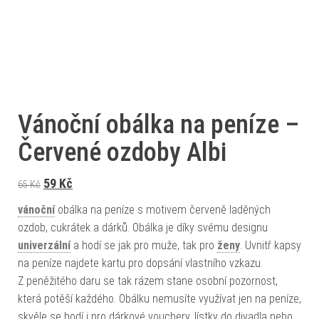
Vánoční obálka na peníze –
Červené ozdoby Albi
Původní cena byla: 65 Kč.
Aktuální cena je: 59 Kč.
59
Kč
65
Kč
vánoční
obálka na peníze s motivem červeně laděných
ozdob, cukrátek a dárků. Obálka je díky svému designu
univerzální
a hodí se jak pro muže, tak pro
ženy
. Uvnitř kapsy
na peníze najdete kartu pro dopsání vlastního vzkazu.
Z peněžitého daru se tak rázem stane osobní pozornost,
která potěší každého. Obálku nemusíte využívat jen na peníze,
skvěle se hodí i pro dárkové vouchery, lístky do divadla nebo