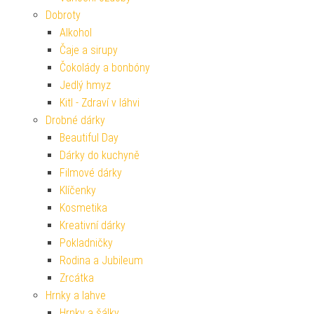
Dobroty
Alkohol
Čaje a sirupy
Čokolády a bonbóny
Jedlý hmyz
Kitl - Zdraví v láhvi
Drobné dárky
Beautiful Day
Dárky do kuchyně
Filmové dárky
Klíčenky
Kosmetika
Kreativní dárky
Pokladničky
Rodina a Jubileum
Zrcátka
Hrnky a lahve
Hrnky a šálky