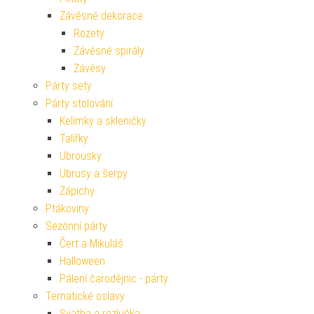
Závěsné dekorace
Rozety
Závěsné spirály
Závěsy
Párty sety
Párty stolování
Kelímky a skleničky
Talířky
Ubrousky
Ubrusy a šerpy
Zápichy
Ptákoviny
Sezónní párty
Čert a Mikuláš
Halloween
Pálení čarodějnic - párty
Tematické oslavy
Svatba a rozlučka