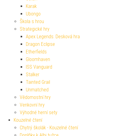
Karak
Ubongo
Škola s hrou
Strategické hry
Apex Legends: Desková hra
Dragon Eclipse
Etherfields
Gloomhaven
ISS Vanguard
Stalker
Tainted Grail
Unmatched
Vědomostní hry
Venkovní hry
Výhodné herní sety
Kouzelné čtení
Chytrý školák - Kouzelné čtení
Doplňky k Albi tužce