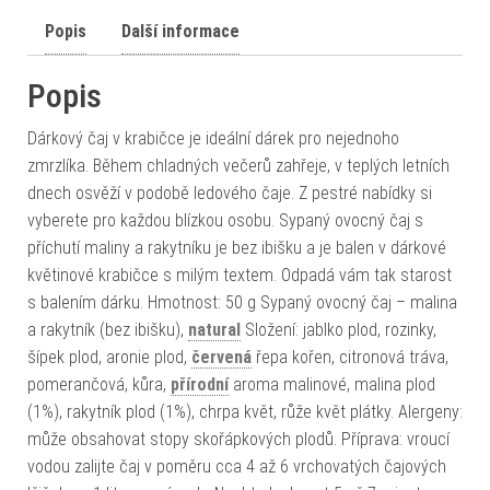
Popis
Další informace
Popis
Dárkový čaj v krabičce je ideální dárek pro nejednoho
zmrzlíka. Během chladných večerů zahřeje, v teplých letních
dnech osvěží v podobě ledového čaje. Z pestré nabídky si
vyberete pro každou blízkou osobu. Sypaný ovocný čaj s
příchutí maliny a rakytníku je bez ibišku a je balen v dárkové
květinové krabičce s milým textem. Odpadá vám tak starost
s balením dárku. Hmotnost: 50 g Sypaný ovocný čaj – malina
a rakytník (bez ibišku),
natural
Složení: jablko plod, rozinky,
šípek plod, aronie plod,
červená
řepa kořen, citronová tráva,
pomerančová, kůra,
přírodní
aroma malinové, malina plod
(1%), rakytník plod (1%), chrpa květ, růže květ plátky. Alergeny:
může obsahovat stopy skořápkových plodů. Příprava: vroucí
vodou zalijte čaj v poměru cca 4 až 6 vrchovatých čajových