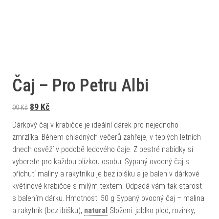
Čaj – Pro Petru Albi
Původní cena byla: 99 Kč.
Aktuální cena je: 89 Kč.
89
Kč
99
Kč
Dárkový čaj v krabičce je ideální dárek pro nejednoho
zmrzlíka. Během chladných večerů zahřeje, v teplých letních
dnech osvěží v podobě ledového čaje. Z pestré nabídky si
vyberete pro každou blízkou osobu. Sypaný ovocný čaj s
příchutí maliny a rakytníku je bez ibišku a je balen v dárkové
květinové krabičce s milým textem. Odpadá vám tak starost
s balením dárku. Hmotnost: 50 g Sypaný ovocný čaj – malina
a rakytník (bez ibišku),
natural
Složení: jablko plod, rozinky,