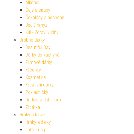
Alkohol
Čaje a sirupy
Čokolády a bonbóny
Jedlý hmyz
Kitl - Zdraví v láhvi
Drobné dárky
Beautiful Day
Dárky do kuchyně
Filmové dárky
Klíčenky
Kosmetika
Kreativní dárky
Pokladničky
Rodina a Jubileum
Zrcátka
Hrnky a lahve
Hrnky a šálky
Lahve na pití