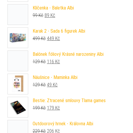
Klíčenka - Baletka Albi
Původní cena byla: 99 Kč.
Aktuální cena je: 89 Kč.
99
Kč
89
Kč
Karak 2 - Sada 6 figurek Albi
Původní cena byla: 499 Kč.
Aktuální cena je: 449 Kč.
499
Kč
449
Kč
Balónek fóliový Krásné narozeniny Albi
Původní cena byla: 129 Kč.
Aktuální cena je: 116 Kč.
129
Kč
116
Kč
Náušnice - Maminka Albi
Původní cena byla: 129 Kč.
Aktuální cena je: 49 Kč.
129
Kč
49
Kč
Bestie: Ztracené smlouvy Tlama games
Původní cena byla: 199 Kč.
Aktuální cena je: 179 Kč.
199
Kč
179
Kč
Outdoorový hrnek - Královna Albi
Původní cena byla: 229 Kč.
Aktuální cena je: 206 Kč.
229
Kč
206
Kč