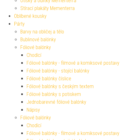
Otisky a odlitky Mementerra
Stírací plakáty Mementerra
Oblíbené kousky
Párty
Barvy na obličej a tělo
Bublinové balónky
Fóliové balónky
Chodící
Fóliové balónky - filmové a komiksové postavy
Fóliové balónky - stojící balónky
Fóliové balónky číslice
Fóliové balónky s českým textem
Fóliové balónky s potiskem
Jednobarevné fóliové balónky
Nápisy
Fóliové balónky
Chodící
Fóliové balónky - filmové a komiksové postavy