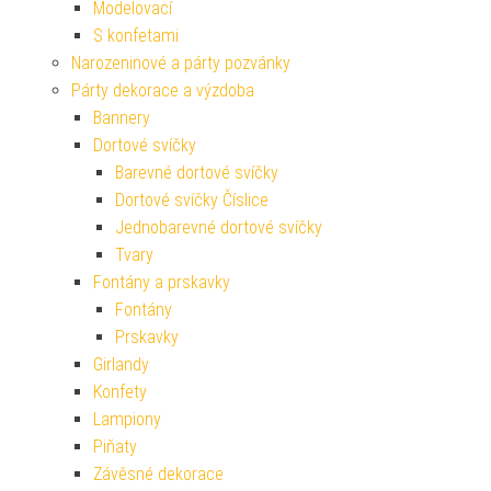
Modelovací
S konfetami
Narozeninové a párty pozvánky
Párty dekorace a výzdoba
Bannery
Dortové svíčky
Barevné dortové svíčky
Dortové svíčky Číslice
Jednobarevné dortové svíčky
Tvary
Fontány a prskavky
Fontány
Prskavky
Girlandy
Konfety
Lampiony
Piňaty
Závěsné dekorace