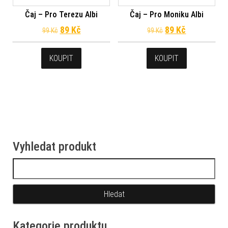
Čaj – Pro Terezu Albi
Čaj – Pro Moniku Albi
Původní cena byla: 99 Kč.
Aktuální cena je: 89 Kč.
Původní cena byl
Aktuální ce
89
Kč
89
Kč
99
Kč
99
Kč
KOUPIT
KOUPIT
Vyhledat produkt
Vyhledávání
Kategorie produktu