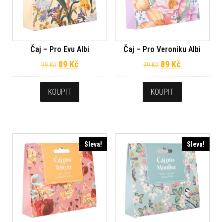
Čaj – Pro Evu Albi
Čaj – Pro Veroniku Albi
Původní cena byla: 99 Kč.
Aktuální cena je: 89 Kč.
Původní cena byl
Aktuální ce
89
Kč
89
Kč
99
Kč
99
Kč
KOUPIT
KOUPIT
Sleva!
Sleva!