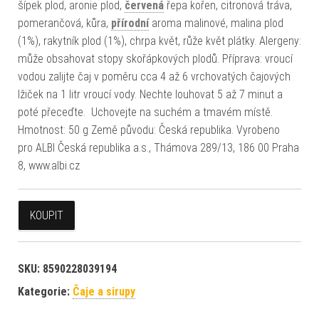
šípek plod, aronie plod,
červená
řepa kořen, citronová tráva,
pomerančová, kůra,
přírodní
aroma malinové, malina plod
(1%), rakytník plod (1%), chrpa květ, růže květ plátky. Alergeny:
může obsahovat stopy skořápkových plodů. Příprava: vroucí
vodou zalijte čaj v poměru cca 4 až 6 vrchovatých čajových
lžiček na 1 litr vroucí vody. Nechte louhovat 5 až 7 minut a
poté přeceďte. Uchovejte na suchém a tmavém místě.
Hmotnost: 50 g Země původu: Česká republika. Vyrobeno
pro ALBI Česká republika a.s., Thámova 289/13, 186 00 Praha
8, www.albi.cz
KOUPIT
SKU:
8590228039194
Kategorie:
Čaje a sirupy