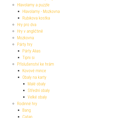
Hlavolamy a puzzle
Hlavolamy - Mozkovna
Rubikova kostka
Hry pro dva
Hry v angličtině
Mozkovna
Párty hry
Párty Alias
Tipni si
Příslušenství ke hrám
Kovové mince
Obaly na karty
Malé obaly
Střední obaly
Velké obaly
Rodinné hry
Bang
Catan