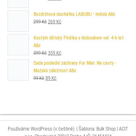
Bezdrátová sluchátka LABUBU - hnědá Albi
Původní cena byla: 299 Kč.
Aktuální cena je: 269 Kč.
299
Kč
269
Kč
Kostým dětský Pirátka s kloboukem vel. 4-6 let
Albi
Původní cena byla: 399 Kč.
Aktuální cena je: 359 Kč.
399
Kč
359
Kč
Sada poslední záchrany For Man: Na cesty -
Mužská záležitost Albi
Původní cena byla: 99 Kč.
Aktuální cena je: 89 Kč.
99
Kč
89
Kč
Používáme WordPress (v češtině).
|
Šablona: Bulk Shop
| ACIT