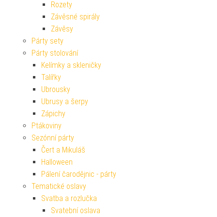
Rozety
Závěsné spirály
Závěsy
Párty sety
Párty stolování
Kelímky a skleničky
Talířky
Ubrousky
Ubrusy a šerpy
Zápichy
Ptákoviny
Sezónní párty
Čert a Mikuláš
Halloween
Pálení čarodějnic - párty
Tematické oslavy
Svatba a rozlučka
Svatební oslava