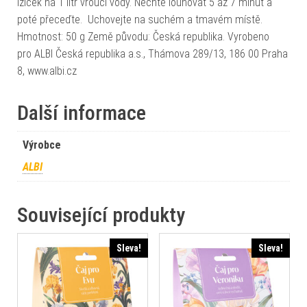
lžiček na 1 litr vroucí vody. Nechte louhovat 5 až 7 minut a
poté přeceďte. Uchovejte na suchém a tmavém místě.
Hmotnost: 50 g Země původu: Česká republika. Vyrobeno
pro ALBI Česká republika a.s., Thámova 289/13, 186 00 Praha
8, www.albi.cz
Další informace
Výrobce
ALBI
Související produkty
Sleva!
Sleva!