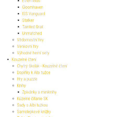
Etherfields
Gloomhaven
ISS Vanguard
Stalker
Tainted Grail
Unmatched
Vědomostní hry
Venkovní hry
Výhodné herní sety
Kouzelné čtení
Chytrý školák - Kouzelné čtení
Doplňky k Albi tužce
Hry a puzzle
Knihy
Zpívánky a miniknihy
Kúzelné čítanie SK
Sady s Albi tužkou
Samolepkové knížky