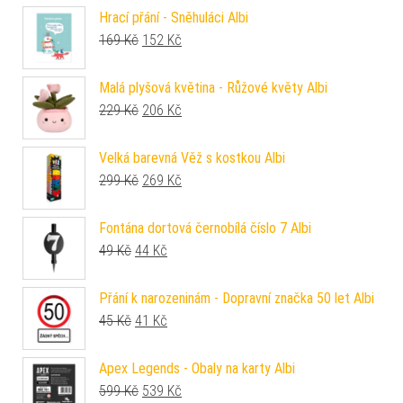
Hrací přání - Sněhuláci Albi
Původní cena byla: 169 Kč.
Aktuální cena je: 152 Kč.
169
Kč
152
Kč
Malá plyšová květina - Růžové květy Albi
Původní cena byla: 229 Kč.
Aktuální cena je: 206 Kč.
229
Kč
206
Kč
Velká barevná Věž s kostkou Albi
Původní cena byla: 299 Kč.
Aktuální cena je: 269 Kč.
299
Kč
269
Kč
Fontána dortová černobílá číslo 7 Albi
Původní cena byla: 49 Kč.
Aktuální cena je: 44 Kč.
49
Kč
44
Kč
Přání k narozeninám - Dopravní značka 50 let Albi
Původní cena byla: 45 Kč.
Aktuální cena je: 41 Kč.
45
Kč
41
Kč
Apex Legends - Obaly na karty Albi
Původní cena byla: 599 Kč.
Aktuální cena je: 539 Kč.
599
Kč
539
Kč