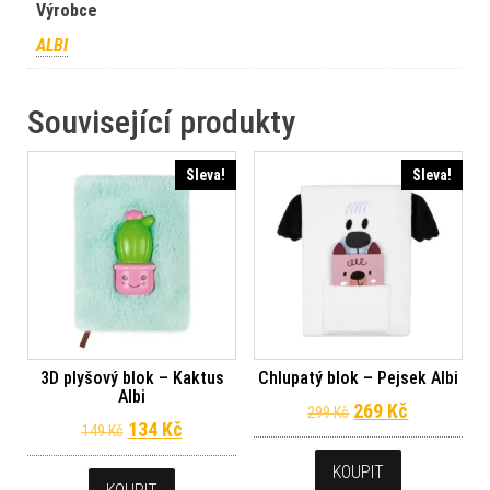
Výrobce
ALBI
Související produkty
Sleva!
Sleva!
3D plyšový blok – Kaktus
Chlupatý blok – Pejsek Albi
Albi
Původní cena byl
Aktuální c
269
Kč
299
Kč
Původní cena byla: 149 Kč.
Aktuální cena je: 134 Kč.
134
Kč
149
Kč
KOUPIT