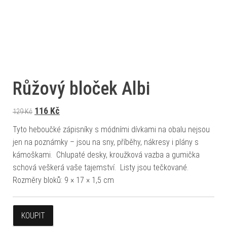
Růžový bloček Albi
Původní cena byla: 129 Kč.
Aktuální cena je: 116 Kč.
116
Kč
129
Kč
Tyto heboučké zápisníky s módními dívkami na obalu nejsou
jen na poznámky – jsou na sny, příběhy, nákresy i plány s
kámoškami. Chlupaté desky, kroužková vazba a gumička
schová veškerá vaše tajemství. Listy jsou tečkované.
Rozměry bloků: 9 × 17 × 1,5 cm
KOUPIT