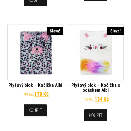
KOUPIT
Sleva!
Sleva!
Plyšový blok – Kočička Albi
Plyšový blok – Kočička s
ocáskem Albi
Původní cena byla: 199 Kč.
Aktuální cena je: 179 Kč.
179
Kč
199
Kč
Původní cena byl
Aktuální c
134
Kč
149
Kč
KOUPIT
KOUPIT