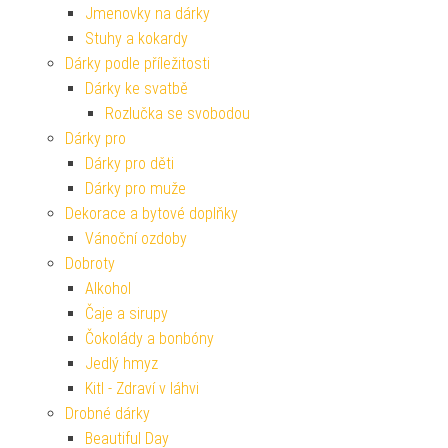
Jmenovky na dárky
Stuhy a kokardy
Dárky podle příležitosti
Dárky ke svatbě
Rozlučka se svobodou
Dárky pro
Dárky pro děti
Dárky pro muže
Dekorace a bytové doplňky
Vánoční ozdoby
Dobroty
Alkohol
Čaje a sirupy
Čokolády a bonbóny
Jedlý hmyz
Kitl - Zdraví v láhvi
Drobné dárky
Beautiful Day