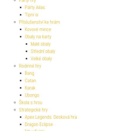
Párty hry
Párty Alias
Tipni si
Příslušenství ke hrám
Kovové mince
Obaly na karty
Malé obaly
Střední obaly
Velké obaly
Rodinné hry
Bang
Catan
Karak
Ubongo
Škola s hrou
Strategické hry
Apex Legends: Desková hra
Dragon Eclipse