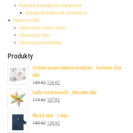
Klasické a designové stavebnice
Designové květinové stavebnice
Vánoce s Albi
Vánoce pro celou rodinu
Vánoce pro děti
Vánoce pro kamarády
Produkty
Střední luxusní dárková krabička - Svatební růže
Albi
Původní cena byla: 149 Kč.
Aktuální cena je: 134 Kč.
149
Kč
134
Kč
Sada zvýrazňovačů - Hlavolam Albi
Původní cena byla: 119 Kč.
Aktuální cena je: 107 Kč.
119
Kč
107
Kč
Modrý blok - J Albi
Původní cena byla: 149 Kč.
Aktuální cena je: 134 Kč.
149
Kč
134
Kč