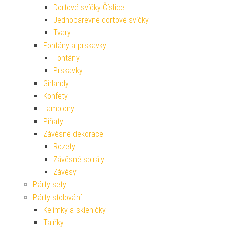
Dortové svíčky Číslice
Jednobarevné dortové svíčky
Tvary
Fontány a prskavky
Fontány
Prskavky
Girlandy
Konfety
Lampiony
Piňaty
Závěsné dekorace
Rozety
Závěsné spirály
Závěsy
Párty sety
Párty stolování
Kelímky a skleničky
Talířky