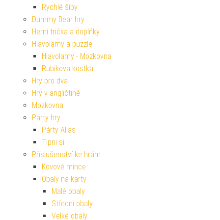
Rychlé šípy
Dummy Bear hry
Herní trička a doplňky
Hlavolamy a puzzle
Hlavolamy - Mozkovna
Rubikova kostka
Hry pro dva
Hry v angličtině
Mozkovna
Párty hry
Párty Alias
Tipni si
Příslušenství ke hrám
Kovové mince
Obaly na karty
Malé obaly
Střední obaly
Velké obaly