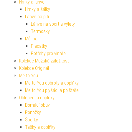
Hrnky a lahve
Hrnky a šálky
Lahve na pití
Láhve na sport a výlety
Termosky
Můj bar
Placatky
Potřeby pro vinaře
Kolekce Mužská záležitost
Kolekce Originál
Me to You
Me to You dobroty a doplňky
Me to You plyšáci a polštáře
Oblečení a doplňky
Domácí obuv
Ponožky
Šperky
Tašky a doplňky