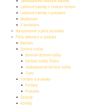
Jednobarevné latexové balónky
Latexové balónky s českým textem
Latexové balónky s potiskem
Modelovací
S konfetami
Narozeninové a párty pozvánky
Párty dekorace a výzdoba
Bannery
Dortové svíčky
Barevné dortové svíčky
Dortové svíčky Číslice
Jednobarevné dortové svíčky
Tvary
Fontány a prskavky
Fontány
Prskavky
Girlandy
Konfety