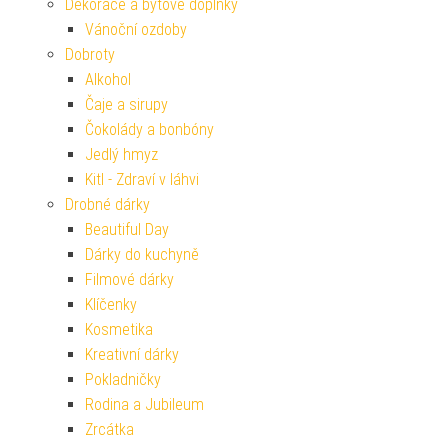
Dekorace a bytové doplňky
Vánoční ozdoby
Dobroty
Alkohol
Čaje a sirupy
Čokolády a bonbóny
Jedlý hmyz
Kitl - Zdraví v láhvi
Drobné dárky
Beautiful Day
Dárky do kuchyně
Filmové dárky
Klíčenky
Kosmetika
Kreativní dárky
Pokladničky
Rodina a Jubileum
Zrcátka