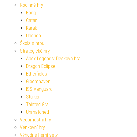
Rodinné hry
Bang
Catan
Karak
Ubongo
Škola s hrou
Strategické hry
Apex Legends: Desková hra
Dragon Eclipse
Etherfields
Gloomhaven
ISS Vanguard
Stalker
Tainted Grail
Unmatched
Vědomostní hry
Venkovní hry
Výhodné herní sety