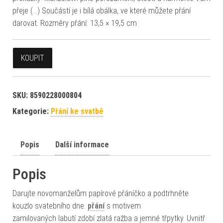
přeje (…) Součástí je i bílá obálka, ve které můžete přání
darovat. Rozměry přání: 13,5 × 19,5 cm
KOUPIT
SKU:
8590228000804
Kategorie:
Přání ke svatbě
Popis
Další informace
Popis
Darujte novomanželům papírové přáníčko a podtrhněte
kouzlo svatebního dne.
přání
s motivem
zamilovaných labutí zdobí zlatá ražba a jemné třpytky. Uvnitř