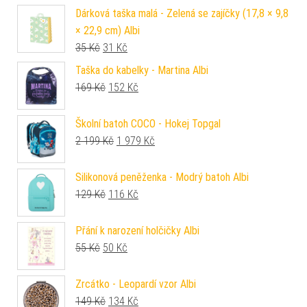
Dárková taška malá - Zelená se zajíčky (17,8 × 9,8
× 22,9 cm) Albi
Původní cena byla: 35 Kč.
Aktuální cena je: 31 Kč.
35
Kč
31
Kč
Taška do kabelky - Martina Albi
Původní cena byla: 169 Kč.
Aktuální cena je: 152 Kč.
169
Kč
152
Kč
Školní batoh COCO - Hokej Topgal
Původní cena byla: 2 199 Kč.
Aktuální cena je: 1 979 Kč.
2 199
Kč
1 979
Kč
Silikonová peněženka - Modrý batoh Albi
Původní cena byla: 129 Kč.
Aktuální cena je: 116 Kč.
129
Kč
116
Kč
Přání k narození holčičky Albi
Původní cena byla: 55 Kč.
Aktuální cena je: 50 Kč.
55
Kč
50
Kč
Zrcátko - Leopardí vzor Albi
Původní cena byla: 149 Kč.
Aktuální cena je: 134 Kč.
149
Kč
134
Kč