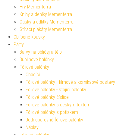
Hry Mementerra
Knihy a deníky Mementerra
Otisky a odlitky Mementerra
Stírací plakáty Mementerra
Oblíbené kousky
Párty
Barvy na obličej a tělo
Bublinové balónky
Fóliové balónky
Chodící
Fóliové balónky - filmové a komiksové postavy
Fóliové balónky - stojící balónky
Fóliové balónky číslice
Fóliové balónky s českým textem
Fóliové balónky s potiskem
Jednobarevné fóliové balónky
Nápisy
Fóliové balónky