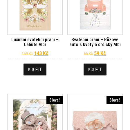
Luxusní svatební přání –
Svatební přání – Růžové
Labutě Albi
auto s květy a srdíčky Albi
Původní cena byla: 159 Kč.
Aktuální cena je: 143 Kč.
Původní cena byl
Aktuální ce
143
Kč
59
Kč
159
Kč
65
Kč
KOUPIT
KOUPIT
Sleva!
Sleva!