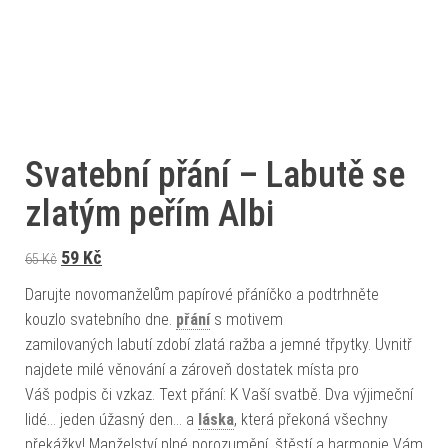
Svatební přání – Labutě se
zlatým peřím Albi
Původní cena byla: 65 Kč.
Aktuální cena je: 59 Kč.
59
Kč
65
Kč
Darujte novomanželům papírové přáníčko a podtrhněte
kouzlo svatebního dne.
přání
s motivem
zamilovaných labutí zdobí zlatá ražba a jemné třpytky. Uvnitř
najdete milé věnování a zároveň dostatek místa pro
Váš podpis či vzkaz. Text přání: K Vaší svatbě. Dva výjimeční
lidé… jeden úžasný den… a
láska
, která překoná všechny
překážky! Manželství plné porozumění, štěstí a harmonie Vám