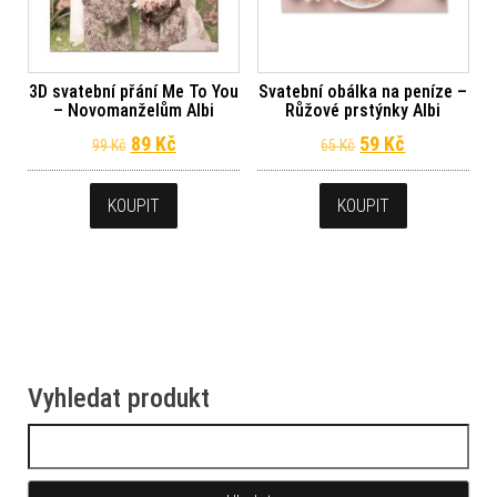
3D svatební přání Me To You
Svatební obálka na peníze –
– Novomanželům Albi
Růžové prstýnky Albi
Původní cena byla: 99 Kč.
Aktuální cena je: 89 Kč.
Původní cena byl
Aktuální ce
89
Kč
59
Kč
99
Kč
65
Kč
KOUPIT
KOUPIT
Vyhledat produkt
Vyhledávání