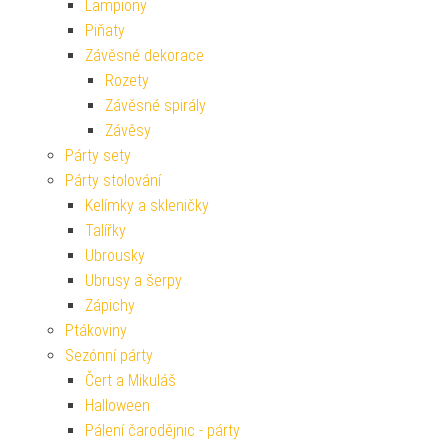
Lampiony
Piňaty
Závěsné dekorace
Rozety
Závěsné spirály
Závěsy
Párty sety
Párty stolování
Kelímky a skleničky
Talířky
Ubrousky
Ubrusy a šerpy
Zápichy
Ptákoviny
Sezónní párty
Čert a Mikuláš
Halloween
Pálení čarodějnic - párty