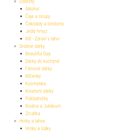
Dobroty
Alkohol
Čaje a sirupy
Čokolády a bonbóny
Jedlý hmyz
Kitl - Zdraví v láhvi
Drobné dárky
Beautiful Day
Dárky do kuchyně
Filmové dárky
Klíčenky
Kosmetika
Kreativní dárky
Pokladničky
Rodina a Jubileum
Zrcátka
Hrnky a lahve
Hrnky a šálky