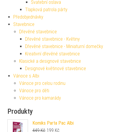
Svatební oslava
Tlapková patrola párty
Předobjednávky
Stavebnice
Dřevěné stavebnice
Dřevěné stavebnice - Květiny
Dřevěné stavebnice - Miniaturní domečky
Kreativní dřevěné stavebnice
Klasické a designové stavebnice
Designové květinové stavebnice
Vánoce s Albi
Vánoce pro celou rodinu
Vánoce pro děti
Vánoce pro kamarády
Produkty
Komiks Parta Pac Albi
Původní cena byla: 449 Kč.
Aktuální cena je: 199 Kč.
449
Kč
199
Kč