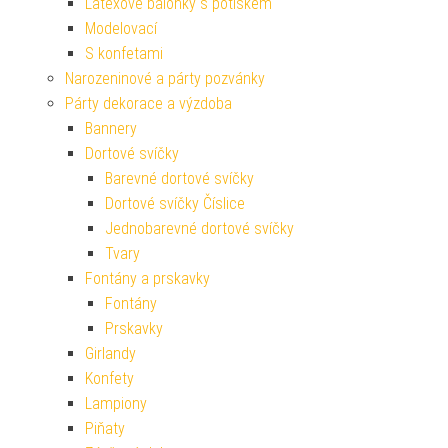
Latexové balónky s potiskem
Modelovací
S konfetami
Narozeninové a párty pozvánky
Párty dekorace a výzdoba
Bannery
Dortové svíčky
Barevné dortové svíčky
Dortové svíčky Číslice
Jednobarevné dortové svíčky
Tvary
Fontány a prskavky
Fontány
Prskavky
Girlandy
Konfety
Lampiony
Piňaty