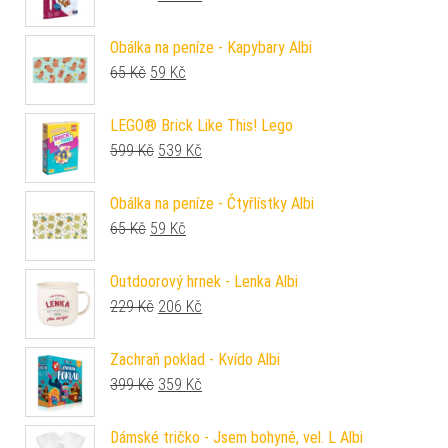
Obálka na peníze - Kapybary Albi
Původní cena byla: 65 Kč.
Aktuální cena je: 59 Kč.
65
Kč
59
Kč
LEGO® Brick Like This! Lego
Původní cena byla: 599 Kč.
Aktuální cena je: 539 Kč.
599
Kč
539
Kč
Obálka na peníze - Čtyřlístky Albi
Původní cena byla: 65 Kč.
Aktuální cena je: 59 Kč.
65
Kč
59
Kč
Outdoorový hrnek - Lenka Albi
Původní cena byla: 229 Kč.
Aktuální cena je: 206 Kč.
229
Kč
206
Kč
Zachraň poklad - Kvído Albi
Původní cena byla: 399 Kč.
Aktuální cena je: 359 Kč.
399
Kč
359
Kč
Dámské tričko - Jsem bohyně, vel. L Albi