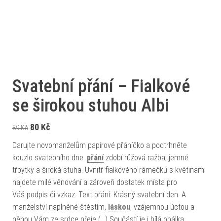
Svatební přání – Fialkové
se širokou stuhou Albi
Původní cena byla: 89 Kč.
Aktuální cena je: 80 Kč.
80
Kč
89
Kč
Darujte novomanželům papírové přáníčko a podtrhněte
kouzlo svatebního dne.
přání
zdobí růžová ražba, jemné
třpytky a široká stuha. Uvnitř fialkového rámečku s květinami
najdete milé věnování a zároveň dostatek místa pro
Váš podpis či vzkaz. Text přání: Krásný svatební den. A
manželství naplněné štěstím,
láskou
, vzájemnou úctou a
něhou Vám ze srdce přeje (…) Součástí je i bílá obálka,