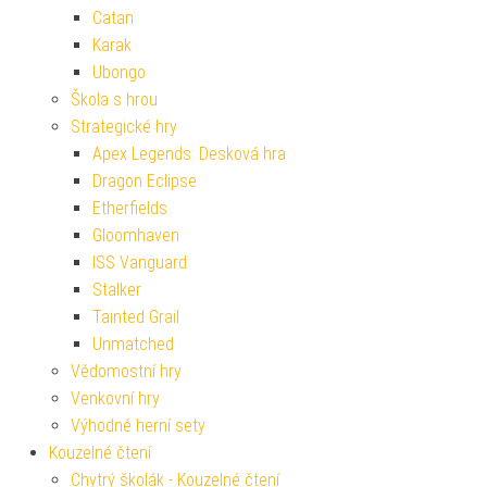
Catan
Karak
Ubongo
Škola s hrou
Strategické hry
Apex Legends: Desková hra
Dragon Eclipse
Etherfields
Gloomhaven
ISS Vanguard
Stalker
Tainted Grail
Unmatched
Vědomostní hry
Venkovní hry
Výhodné herní sety
Kouzelné čtení
Chytrý školák - Kouzelné čtení