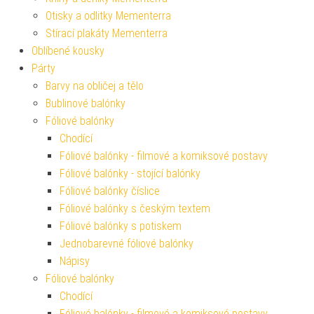
Otisky a odlitky Mementerra
Stírací plakáty Mementerra
Oblíbené kousky
Párty
Barvy na obličej a tělo
Bublinové balónky
Fóliové balónky
Chodící
Fóliové balónky - filmové a komiksové postavy
Fóliové balónky - stojící balónky
Fóliové balónky číslice
Fóliové balónky s českým textem
Fóliové balónky s potiskem
Jednobarevné fóliové balónky
Nápisy
Fóliové balónky
Chodící
Fóliové balónky - filmové a komiksové postavy