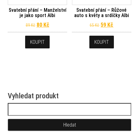
Svatební přání – Manželství
Svatební přání – Růžové
je jako sport Albi
auto s květy a srdíčky Albi
Původní cena byla: 89 Kč.
Aktuální cena je: 80 Kč.
Původní cena byl
Aktuální ce
80
Kč
59
Kč
89
Kč
65
Kč
KOUPIT
KOUPIT
Vyhledat produkt
Vyhledávání