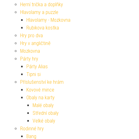
Herní trička a doplňky
Hlavolamy a puzzle
Hlavolamy - Mozkovna
Rubikova kostka
Hry pro dva
Hry v angličtině
Mozkovna
Párty hry
Párty Alias
Tipni si
Příslušenství ke hrám
Kovové mince
Obaly na karty
Malé obaly
Střední obaly
Velké obaly
Rodinné hry
Bang