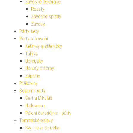
Závěsné dekorace
Rozety
Závěsné spirály
Závěsy
Párty sety
Párty stolování
Kelímky a skleničky
Talířky
Ubrousky
Ubrusy a šerpy
Zápichy
Ptákoviny
Sezónní párty
Čert a Mikuláš
Halloween
Pálení čarodějnic - párty
Tematické oslavy
Svatba a rozlučka