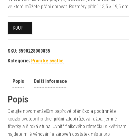
ve které můžete přání darovat. Rozměry přání: 13,5 × 19,5 cm
KOUPIT
SKU:
8590228000835
Kategorie:
Přání ke svatbě
Popis
Další informace
Popis
Darujte novomanželům papírové přáníčko a podtrhněte
kouzlo svatebního dne.
přání
zdobí růžová ražba, jemné
třpytky a široká stuha. Uvnitř fialkového rámečku s květinami
najdete milé věnování a zároveň dostatek místa pro