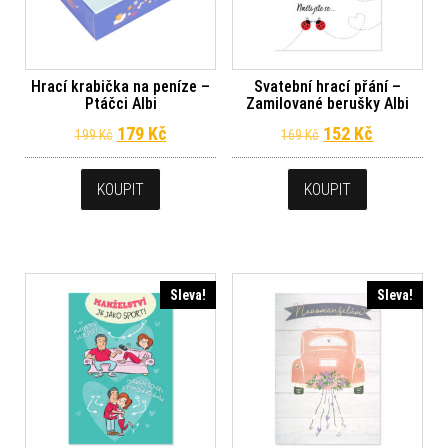
Hrací krabička na peníze –
Svatební hrací přání –
Ptáčci Albi
Zamilované berušky Albi
Původní cena byla: 199 Kč.
Aktuální cena je: 179 Kč.
Původní cena byl
Aktuální c
179
Kč
152
Kč
199
Kč
169
Kč
KOUPIT
KOUPIT
Sleva!
Sleva!