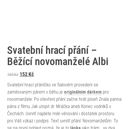
Svatební hrací přání –
Běžící novomanželé Albi
Původní cena byla: 169 Kč.
Aktuální cena je: 152 Kč.
152
Kč
169
Kč
Svatební hrací přáníčko ve fialovém provedení se
zamilovaným párem v běhu je
originálním
dárkem
pro
novomanžele. Po otevření přání začne hrát píseň Znala panna
pána z filmu Jak utopit dr. Mráčka aneb Konec vodníků v
Čechách. Uvnitř najdete milé věnování i dostatek prostoru
pro Váš vzkaz i podpis. Text uvnitř přání: Novomanželům. To
se na první pohled pozná, že je to
láska
jako trám… vy dva