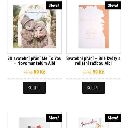
Sleva!
Sleva!
3D svatební přání Me To You
Svatební přání – Bílé květy s
– Novomanželům Albi
reliéfní ražbou Albi
Původní cena byla: 99 Kč.
Aktuální cena je: 89 Kč.
Původní cena byl
Aktuální ce
89
Kč
59
Kč
99
Kč
65
Kč
KOUPIT
KOUPIT
Sleva!
Sleva!