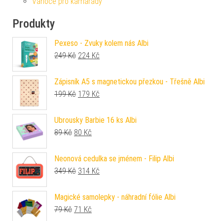
Vánoce pro kamarády
Produkty
Pexeso - Zvuky kolem nás Albi
Původní cena byla: 249 Kč.
Aktuální cena je: 224 Kč.
249
Kč
224
Kč
Zápisník A5 s magnetickou přezkou - Třešně Albi
Původní cena byla: 199 Kč.
Aktuální cena je: 179 Kč.
199
Kč
179
Kč
Ubrousky Barbie 16 ks Albi
Původní cena byla: 89 Kč.
Aktuální cena je: 80 Kč.
89
Kč
80
Kč
Neonová cedulka se jménem - Filip Albi
Původní cena byla: 349 Kč.
Aktuální cena je: 314 Kč.
349
Kč
314
Kč
Magické samolepky - náhradní fólie Albi
Původní cena byla: 79 Kč.
Aktuální cena je: 71 Kč.
79
Kč
71
Kč