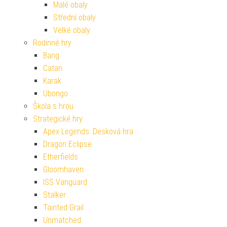
Malé obaly
Střední obaly
Velké obaly
Rodinné hry
Bang
Catan
Karak
Ubongo
Škola s hrou
Strategické hry
Apex Legends: Desková hra
Dragon Eclipse
Etherfields
Gloomhaven
ISS Vanguard
Stalker
Tainted Grail
Unmatched