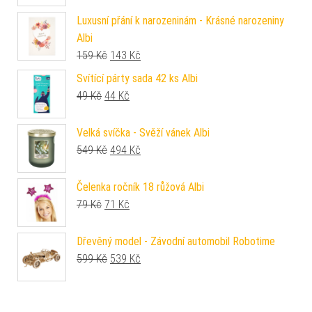
Luxusní přání k narozeninám - Krásné narozeniny
Albi
Původní cena byla: 159 Kč.
Aktuální cena je: 143 Kč.
159
Kč
143
Kč
Svítící párty sada 42 ks Albi
Původní cena byla: 49 Kč.
Aktuální cena je: 44 Kč.
49
Kč
44
Kč
Velká svíčka - Svěží vánek Albi
Původní cena byla: 549 Kč.
Aktuální cena je: 494 Kč.
549
Kč
494
Kč
Čelenka ročník 18 růžová Albi
Původní cena byla: 79 Kč.
Aktuální cena je: 71 Kč.
79
Kč
71
Kč
Dřevěný model - Závodní automobil Robotime
Původní cena byla: 599 Kč.
Aktuální cena je: 539 Kč.
599
Kč
539
Kč