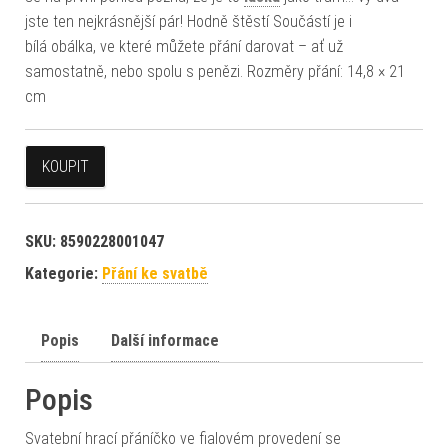
jste ten nejkrásnější pár! Hodně štěstí Součástí je i
bílá obálka, ve které můžete přání darovat – ať už
samostatně, nebo spolu s penězi. Rozměry přání: 14,8 × 21
cm
KOUPIT
SKU:
8590228001047
Kategorie:
Přání ke svatbě
Popis
Další informace
Popis
Svatební hrací přáníčko ve fialovém provedení se