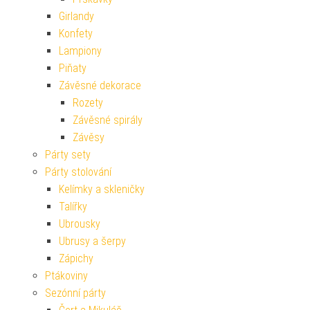
Girlandy
Konfety
Lampiony
Piňaty
Závěsné dekorace
Rozety
Závěsné spirály
Závěsy
Párty sety
Párty stolování
Kelímky a skleničky
Talířky
Ubrousky
Ubrusy a šerpy
Zápichy
Ptákoviny
Sezónní párty