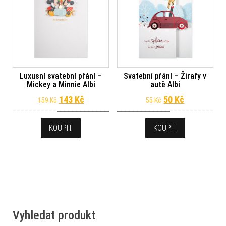
Luxusní svatební přání –
Svatební přání – Žirafy v
Mickey a Minnie Albi
autě Albi
Původní cena byla: 159 Kč.
Aktuální cena je: 143 Kč.
Původní cena byl
Aktuální ce
143
Kč
50
Kč
159
Kč
55
Kč
KOUPIT
KOUPIT
Vyhledat produkt