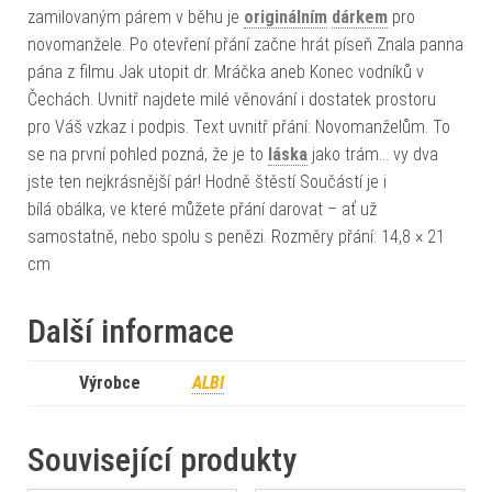
zamilovaným párem v běhu je
originálním
dárkem
pro
novomanžele. Po otevření přání začne hrát píseň Znala panna
pána z filmu Jak utopit dr. Mráčka aneb Konec vodníků v
Čechách. Uvnitř najdete milé věnování i dostatek prostoru
pro Váš vzkaz i podpis. Text uvnitř přání: Novomanželům. To
se na první pohled pozná, že je to
láska
jako trám… vy dva
jste ten nejkrásnější pár! Hodně štěstí Součástí je i
bílá obálka, ve které můžete přání darovat – ať už
samostatně, nebo spolu s penězi. Rozměry přání: 14,8 × 21
cm
Další informace
Výrobce
ALBI
Související produkty