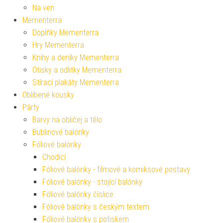
Na ven
Mementerra
Doplňky Mementerra
Hry Mementerra
Knihy a deníky Mementerra
Otisky a odlitky Mementerra
Stírací plakáty Mementerra
Oblíbené kousky
Párty
Barvy na obličej a tělo
Bublinové balónky
Fóliové balónky
Chodící
Fóliové balónky - filmové a komiksové postavy
Fóliové balónky - stojící balónky
Fóliové balónky číslice
Fóliové balónky s českým textem
Fóliové balónky s potiskem