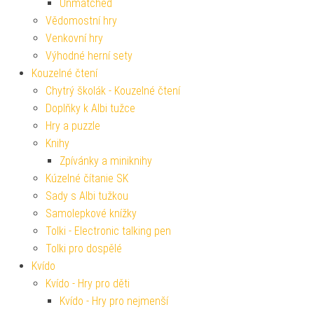
Unmatched
Vědomostní hry
Venkovní hry
Výhodné herní sety
Kouzelné čtení
Chytrý školák - Kouzelné čtení
Doplňky k Albi tužce
Hry a puzzle
Knihy
Zpívánky a miniknihy
Kúzelné čítanie SK
Sady s Albi tužkou
Samolepkové knížky
Tolki - Electronic talking pen
Tolki pro dospělé
Kvído
Kvído - Hry pro děti
Kvído - Hry pro nejmenší