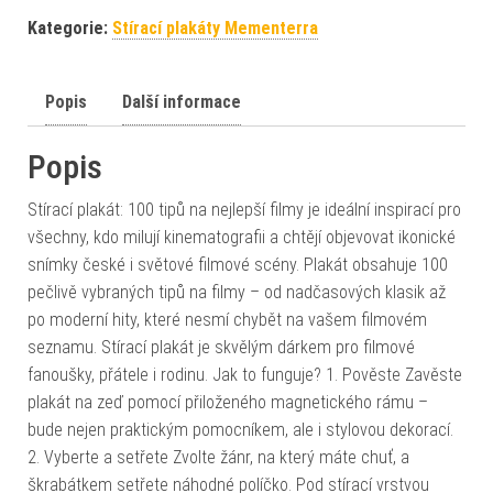
Kategorie:
Stírací plakáty Mementerra
Popis
Další informace
Popis
Stírací plakát: 100 tipů na nejlepší filmy je ideální inspirací pro
všechny, kdo milují kinematografii a chtějí objevovat ikonické
snímky české i světové filmové scény. Plakát obsahuje 100
pečlivě vybraných tipů na filmy – od nadčasových klasik až
po moderní hity, které nesmí chybět na vašem filmovém
seznamu. Stírací plakát je skvělým dárkem pro filmové
fanoušky, přátele i rodinu. Jak to funguje? 1. Pověste Zavěste
plakát na zeď pomocí přiloženého magnetického rámu –
bude nejen praktickým pomocníkem, ale i stylovou dekorací.
2. Vyberte a setřete Zvolte žánr, na který máte chuť, a
škrabátkem setřete náhodné políčko. Pod stírací vrstvou