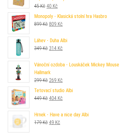
Původní cena byla: 45 Kč.
Aktuální cena je: 40 Kč.
45
Kč
40
Kč
Monopoly - Klasická stolní hra Hasbro
Původní cena byla: 899 Kč.
Aktuální cena je: 809 Kč.
899
Kč
809
Kč
Láhev - Duha Albi
Původní cena byla: 349 Kč.
Aktuální cena je: 314 Kč.
349
Kč
314
Kč
Vánoční ozdoba - Louskáček Mickey Mouse
Hallmark
Původní cena byla: 299 Kč.
Aktuální cena je: 269 Kč.
299
Kč
269
Kč
Tetovací studio Albi
Původní cena byla: 449 Kč.
Aktuální cena je: 404 Kč.
449
Kč
404
Kč
Hrnek - Have a nice day Albi
Původní cena byla: 179 Kč.
Aktuální cena je: 49 Kč.
179
Kč
49
Kč