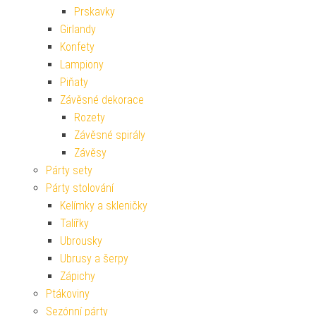
Prskavky
Girlandy
Konfety
Lampiony
Piňaty
Závěsné dekorace
Rozety
Závěsné spirály
Závěsy
Párty sety
Párty stolování
Kelímky a skleničky
Talířky
Ubrousky
Ubrusy a šerpy
Zápichy
Ptákoviny
Sezónní párty