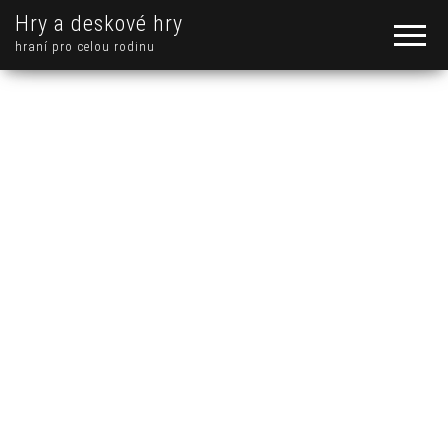
Hry a deskové hry
hraní pro celou rodinu