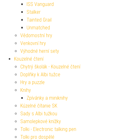
ISS Vanguard
Stalker
Tainted Grail
Unmatched
Vědomostní hry
Venkovní hry
Výhodné herní sety
Kouzelné čtení
Chytrý školák - Kouzelné čtení
Doplňky k Albi tužce
Hry a puzzle
Knihy
Zpívánky a miniknihy
Kúzelné čítanie SK
Sady s Albi tužkou
Samolepkové knížky
Tolki - Electronic talking pen
Tolki pro dospělé