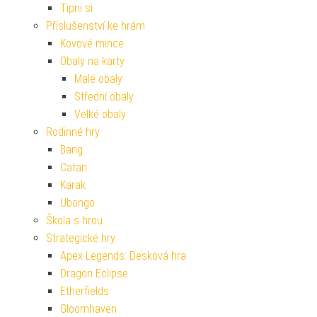
Tipni si
Příslušenství ke hrám
Kovové mince
Obaly na karty
Malé obaly
Střední obaly
Velké obaly
Rodinné hry
Bang
Catan
Karak
Ubongo
Škola s hrou
Strategické hry
Apex Legends: Desková hra
Dragon Eclipse
Etherfields
Gloomhaven