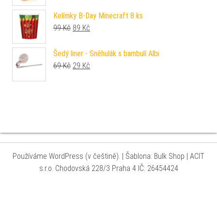
Kelímky B-Day Minecraft 8 ks
Původní cena byla: 99 Kč.
Aktuální cena je: 89 Kč.
99
Kč
89
Kč
Šedý liner - Sněhulák s bambulí Albi
Původní cena byla: 69 Kč.
Aktuální cena je: 29 Kč.
69
Kč
29
Kč
Používáme WordPress (v češtině).
|
Šablona: Bulk Shop
| ACIT
s.r.o. Chodovská 228/3 Praha 4 IČ: 26454424