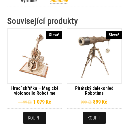
Výrobce
Robotime
Související produkty
Sleva!
Sleva!
Hrací skříňka – Magické
Pirátský dalekohled
violoncello Robotime
Robotime
Původní cena byla: 1 199 Kč.
Aktuální cena je: 1 079 Kč.
Původní cena byl
Aktuální c
1 079
Kč
899
Kč
1 199
Kč
999
Kč
KOUPIT
KOUPIT