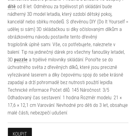
dítě
od 8 let. Odměnou za trpělivost při skládání bude
nádherný 3D model letadla, který ozdobí dětský pokoj,
kancelář nebo sbírku modelů. S dřevěnou DIY (Do It Yourself =
udělej si sám) 3D skládačkou si díky očíslovaným dílkům a
obrázkovému návodu postavíte tento dřevěný
trojplošník úplně sami. Vše, co potřebujete, naleznete v
balení. Tip na jedinečný dárek pro všechny fanoušky letadel,
3D
puzzle
a trpělivé milovníky skládání. Ponořte se do
úchvatného světa z dřevěných dílků, které jsou precizně
vyřezávané laserem a díky čepovému spoji do sebe krásně
zapadají a drží pohromadě bez nutnosti použití lepidla.
Technické informace Počet dílů: 145 Náročnost: 3/5
Odhadovaný čas sestavení: 1 hodina Rozměr modelu: 21 ×
17,6 × 12,1 cm Varování: Nevhodné pro děti do 3 let, obsahuje
malé části, nebezpečí udušení.
KOUPIT