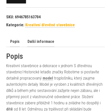
SKU:
6946785163704
Kategorie:
Kreativní dřevěné stavebnice
Popis
Další informace
Popis
Kreativní stavebnice a dekorace v jednom S dřevěnou
stavebnicí Historické letadlo značky Robotime si postavíte
detailně propracovaný
model
trojplošníku, který zaujme
autentickými detaily. Model je vyroben z kvalitních dřevěných
dílků a během jeho sestavování zažijete nejen zábavu, ale i
příjemný pocit z vlastnoručně odvedené práce. Složení
stavebnice zabere přibližně 1 hodinu a zvládne ho dospělý i
dítě
od 8 let. Odměnou za trpělivost při skládání bude