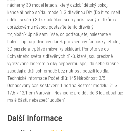
nádherný 3D model letadla, který ozdobí dětský pokoj,
kancelář nebo sbírku modelů. S dřevěnou DIY (Do It Yourself =
udělej si sám) 3D skládačkou si díky očíslovaným dílkům a
obrázkovému návodu postavíte tento dřevěný
trojplošník úplně sami. Vše, co potřebujete, naleznete v
balení. Tip na jedinečný dárek pro všechny fanoušky letadel,
3D
puzzle
a trpělivé milovníky skládání. Ponořte se do
úchvatného světa z dřevěných dílků, které jsou precizně
vyřezávané laserem a díky čepovému spoji do sebe krásně
zapadají a drží pohromadě bez nutnosti použití lepidla.
Technické informace Počet dílů: 145 Náročnost: 3/5
Odhadovaný čas sestavení: 1 hodina Rozměr modelu: 21 ×
17,6 × 12,1 cm Varování: Nevhodné pro děti do 3 let, obsahuje
malé části, nebezpečí udušení.
Další informace