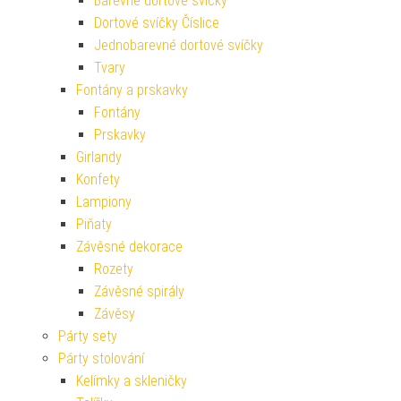
Barevné dortové svíčky
Dortové svíčky Číslice
Jednobarevné dortové svíčky
Tvary
Fontány a prskavky
Fontány
Prskavky
Girlandy
Konfety
Lampiony
Piňaty
Závěsné dekorace
Rozety
Závěsné spirály
Závěsy
Párty sety
Párty stolování
Kelímky a skleničky