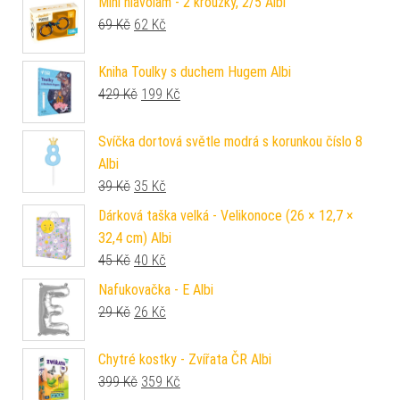
Mini hlavolam - 2 kroužky, 2/5 Albi
Původní cena byla: 69 Kč.
Aktuální cena je: 62 Kč.
69
Kč
62
Kč
Kniha Toulky s duchem Hugem Albi
Původní cena byla: 429 Kč.
Aktuální cena je: 199 Kč.
429
Kč
199
Kč
Svíčka dortová světle modrá s korunkou číslo 8
Albi
Původní cena byla: 39 Kč.
Aktuální cena je: 35 Kč.
39
Kč
35
Kč
Dárková taška velká - Velikonoce (26 × 12,7 ×
32,4 cm) Albi
Původní cena byla: 45 Kč.
Aktuální cena je: 40 Kč.
45
Kč
40
Kč
Nafukovačka - E Albi
Původní cena byla: 29 Kč.
Aktuální cena je: 26 Kč.
29
Kč
26
Kč
Chytré kostky - Zvířata ČR Albi
Původní cena byla: 399 Kč.
Aktuální cena je: 359 Kč.
399
Kč
359
Kč