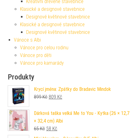
Kreativní dřevěné stavebnice
Klasické a designové stavebnice
Designové květinové stavebnice
Klasické a designové stavebnice
Designové květinové stavebnice
Vánoce s Albi
Vánoce pro celou rodinu
Vánoce pro děti
Vánoce pro kamarády
Produkty
Krycí jména: Zpátky do Bradavic Mindok
Původní cena byla: 899 Kč.
Aktuální cena je: 809 Kč.
899
Kč
809
Kč
Dárková taška velká Me to You - Kytka (26 × 12,7
× 32,4 cm) Albi
Původní cena byla: 65 Kč.
Aktuální cena je: 58 Kč.
65
Kč
58
Kč