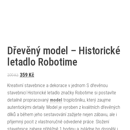
Dřevěný model – Historické
letadlo Robotime
Původní cena byla: 399 Kč.
Aktuální cena je: 359 Kč.
359
Kč
399
Kč
Kreativní stavebnice a dekorace v jednom S dřevěnou
stavebnicí Historické letadlo značky Robotime si postavíte
detailně propracovaný
model
trojplošníku, který zaujme
autentickými detaily. Model je vyroben z kvalitních dřevěných
dílků a během jeho sestavování zažijete nejen zábavu, ale i
příjemný pocit z vlastnoručně odvedené práce. Složení
stavebnice zabere přibližně 1 hodinu a zvládne ho dospělý i