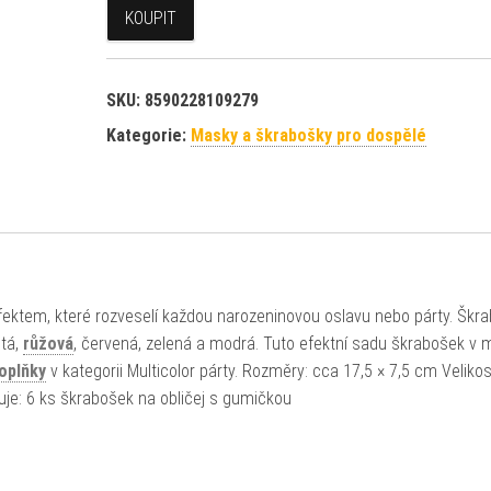
KOUPIT
SKU:
8590228109279
Kategorie:
Masky a škrabošky pro dospělé
ektem, které rozveselí každou narozeninovou oslavu nebo párty. Škr
utá,
růžová
, červená, zelená a modrá. Tuto efektní sadu škrabošek v 
oplňky
v kategorii Multicolor párty. Rozměry: cca 17,5 × 7,5 cm Velikos
uje: 6 ks škrabošek na obličej s gumičkou