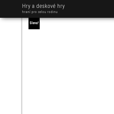
Hry a deskové hry
hraní pro celou rodinu
Sleva!