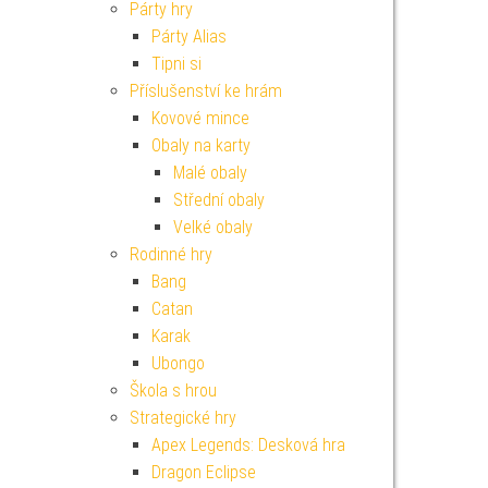
Párty hry
Párty Alias
Tipni si
Příslušenství ke hrám
Kovové mince
Obaly na karty
Malé obaly
Střední obaly
Velké obaly
Rodinné hry
Bang
Catan
Karak
Ubongo
Škola s hrou
Strategické hry
Apex Legends: Desková hra
Dragon Eclipse