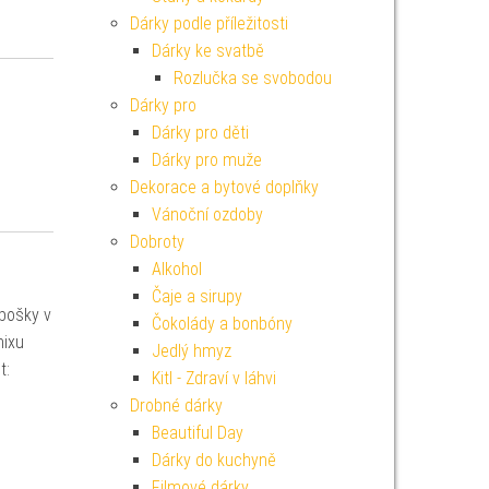
Dárky podle příležitosti
Dárky ke svatbě
Rozlučka se svobodou
Dárky pro
Dárky pro děti
Dárky pro muže
Dekorace a bytové doplňky
Vánoční ozdoby
Dobroty
Alkohol
Čaje a sirupy
abošky v
Čokolády a bonbóny
mixu
Jedlý hmyz
t:
Kitl - Zdraví v láhvi
Drobné dárky
Beautiful Day
Dárky do kuchyně
Filmové dárky