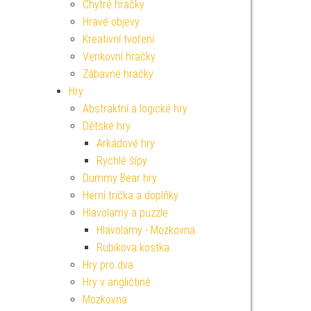
Chytré hračky
Hravé objevy
Kreativní tvoření
Venkovní hračky
Zábavné hračky
Hry
Abstraktní a logické hry
Dětské hry
Arkádové hry
Rychlé šípy
Dummy Bear hry
Herní trička a doplňky
Hlavolamy a puzzle
Hlavolamy - Mozkovna
Rubikova kostka
Hry pro dva
Hry v angličtině
Mozkovna