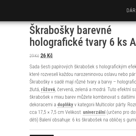
DÁR
Škrabošky barevné
holografické tvary 6 ks A
Původní cena byla: 29 Kč.
Aktuální cena je: 26 Kč.
26
Kč
29
Kč
Sada šesti papírových škrabošek s holografickým efe
které rozveselí každou narozeninovou oslavu nebo párt
Škrabošky v sadě mají různé tvary a barvy – holografic
žlutá,
růžová
, červená, zelená a modrá. Tuto efektní s
škrabošek v mixu barev můžete kombinovat s dalšími
dekoracemi a
doplňky
v kategorii Multicolor párty. Ro
cca 17,5 × 7,5 cm Velikost:
univerzální
(určeno pro dos
děti) Balení obsahuje: 6 ks škrabošek na obličej s gum