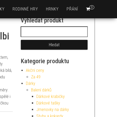
0
KY
RODINNÉ HRY
HRNKY
PŘÁNÍ
Vyhledat produkt
Vyhledávání
lbi
ktem,
Kategorie produktu
y.
ká bílá,
Akční ceny
adu
Za 49
Dárky
změry:
Balení dárků
pělé i
Dárkové krabičky
ičkou
Dárkové tašky
Jmenovky na dárky
Stuhy a kokardy