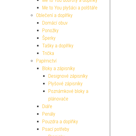
Me to You dobroty a doplňky
Me to You plyšáci a polštáře
Oblečení a doplňky
Domácí obuv
Ponožky
Šperky
Tašky a doplňky
Trička
Papírnictví
Bloky a zápisníky
Designové zápisníky
Plyšové zápisníky
Poznámkové bloky a
plánovače
Diáře
Penály
Pouzdra a doplňky
Psací potřeby