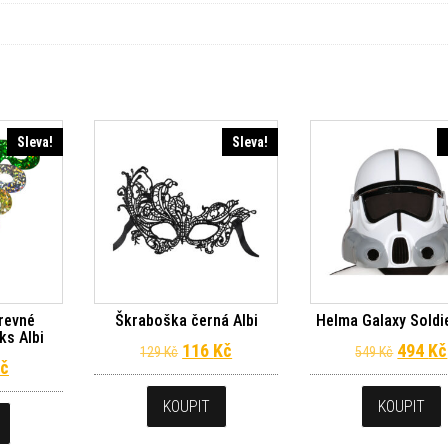
Sleva!
Sleva!
revné
Škraboška černá Albi
Helma Galaxy Soldie
ks Albi
Původní cena byla: 129 Kč.
Aktuální cena je: 116 Kč.
Původn
116
Kč
494
Kč
129
Kč
549
Kč
dní cena byla: 29 Kč.
Aktuální cena je: 26 Kč.
č
KOUPIT
KOUPIT