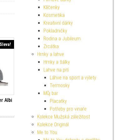
Klíčenky
Kosmetika
Kreativní dárky
Pokladničky
Rodina a Jubileum
Sleva!
Zrcátka
Hrnky a lahve
Hrnky a šálky
Lahve na pití
Láhve na sport a výlety
Termosky
Můj bar
r Albi
Placatky
í cena byla: 549 Kč.
Aktuální cena je: 494 Kč.
Potřeby pro vinaře
Kolekce Mužská záležitost
Kolekce Originál
Me to You