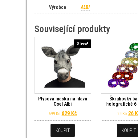
Výrobce
ALBI
Související produkty
Sleva!
Plyšová maska na hlavu
Škrabošky ba
Osel Albi
holografické 6 
Původní cena byla: 699 Kč.
Aktuální cena je: 629 Kč.
Půvo
629
Kč
26
K
699
Kč
29
Kč
KOUPIT
KOUPIT