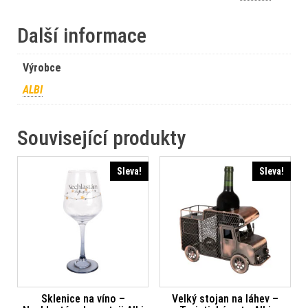
Další informace
Výrobce
ALBI
Související produkty
Sleva!
Sleva!
Sklenice na víno –
Velký stojan na láhev –