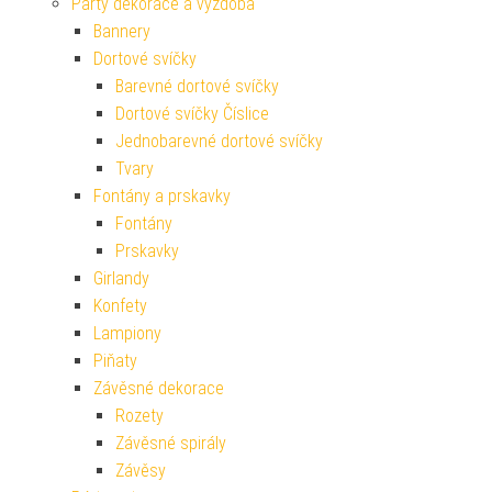
Párty dekorace a výzdoba
Bannery
Dortové svíčky
Barevné dortové svíčky
Dortové svíčky Číslice
Jednobarevné dortové svíčky
Tvary
Fontány a prskavky
Fontány
Prskavky
Girlandy
Konfety
Lampiony
Piňaty
Závěsné dekorace
Rozety
Závěsné spirály
Závěsy