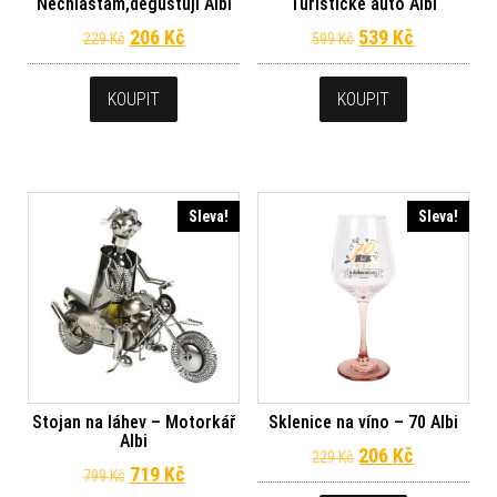
Nechlastám,degustuji Albi
Turistické auto Albi
Původní cena byla: 229 Kč.
Aktuální cena je: 206 Kč.
Původní cena byl
Aktuální c
206
Kč
539
Kč
229
Kč
599
Kč
KOUPIT
KOUPIT
Sleva!
Sleva!
Stojan na láhev – Motorkář
Sklenice na víno – 70 Albi
Albi
Původní cena byl
Aktuální c
206
Kč
229
Kč
Původní cena byla: 799 Kč.
Aktuální cena je: 719 Kč.
719
Kč
799
Kč