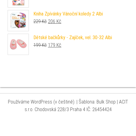
Kniha Zpívánky Vánoční koledy 2 Albi
Původní cena byla: 229 Kč.
Aktuální cena je: 206 Kč.
229
Kč
206
Kč
Dětské bačkůrky - Zajíček, vel. 30-32 Albi
Původní cena byla: 199 Kč.
Aktuální cena je: 179 Kč.
199
Kč
179
Kč
Používáme WordPress (v češtině).
|
Šablona: Bulk Shop
| ACIT
s.r.o. Chodovská 228/3 Praha 4 IČ: 26454424