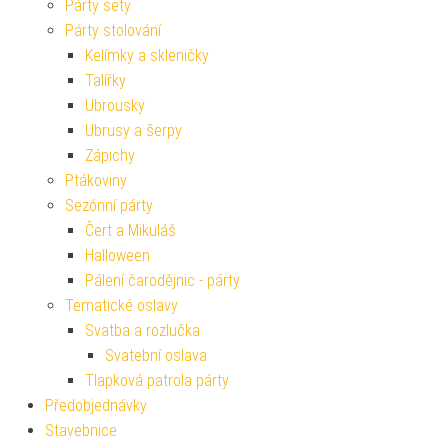
Párty sety
Párty stolování
Kelímky a skleničky
Talířky
Ubrousky
Ubrusy a šerpy
Zápichy
Ptákoviny
Sezónní párty
Čert a Mikuláš
Halloween
Pálení čarodějnic - párty
Tematické oslavy
Svatba a rozlučka
Svatební oslava
Tlapková patrola párty
Předobjednávky
Stavebnice