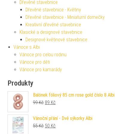
Dřevěné stavebnice
Dřevěné stavebnice - Květiny
Dřevěné stavebnice - Miniaturní domečky
Kreativní dřevěné stavebnice
Klasické a designové stavebnice
Designové květinové stavebnice
Vánoce s Albi
Vánoce pro celou rodinu
Vánoce pro děti
Vánoce pro kamarády
Produkty
Balónek fóliový 85 cm rose gold číslo 8 Albi
Původní cena byla: 99 Kč.
Aktuální cena je: 89 Kč.
99
Kč
89
Kč
Vánoční přání - Dvě sýkorky Albi
Původní cena byla: 55 Kč.
Aktuální cena je: 50 Kč.
55
Kč
50
Kč