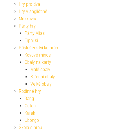
Hry pro dva
Hry v angličtině
Mozkovna
Párty hry
Párty Alias
Tipni si
Příslušenství ke hrám
Kovové mince
Obaly na karty
Malé obaly
Střední obaly
Velké obaly
Rodinné hry
Bang
Catan
Karak
Ubongo
Škola s hrou