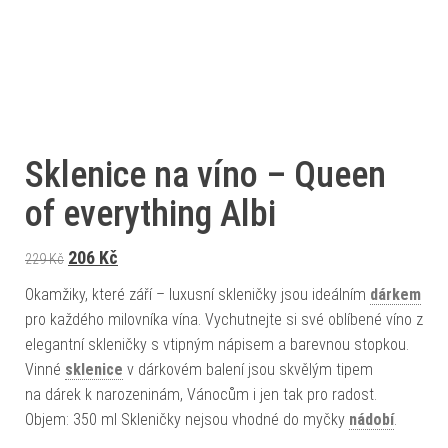
Sklenice na víno – Queen
of everything Albi
Původní cena byla: 229 Kč.
Aktuální cena je: 206 Kč.
206
Kč
229
Kč
Okamžiky, které září – luxusní skleničky jsou ideálním
dárkem
pro každého milovníka vína. Vychutnejte si své oblíbené víno z
elegantní skleničky s vtipným nápisem a barevnou stopkou.
Vinné
sklenice
v dárkovém balení jsou skvělým tipem
na dárek k narozeninám, Vánocům i jen tak pro radost.
Objem: 350 ml Skleničky nejsou vhodné do myčky
nádobí
.