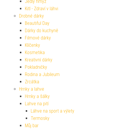
Jedlý hmyz
Kitl - Zdraví v láhvi
Drobné dárky
Beautiful Day
Dárky do kuchyně
Filmové dárky
Klíčenky
Kosmetika
Kreativní dárky
Pokladničky
Rodina a Jubileum
Zrcátka
Hrnky a lahve
Hrnky a šálky
Lahve na pití
Láhve na sport a výlety
Termosky
Můj bar