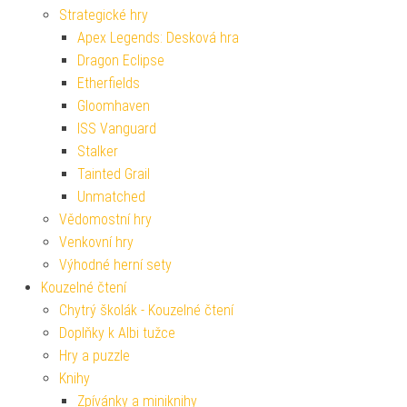
Strategické hry
Apex Legends: Desková hra
Dragon Eclipse
Etherfields
Gloomhaven
ISS Vanguard
Stalker
Tainted Grail
Unmatched
Vědomostní hry
Venkovní hry
Výhodné herní sety
Kouzelné čtení
Chytrý školák - Kouzelné čtení
Doplňky k Albi tužce
Hry a puzzle
Knihy
Zpívánky a miniknihy