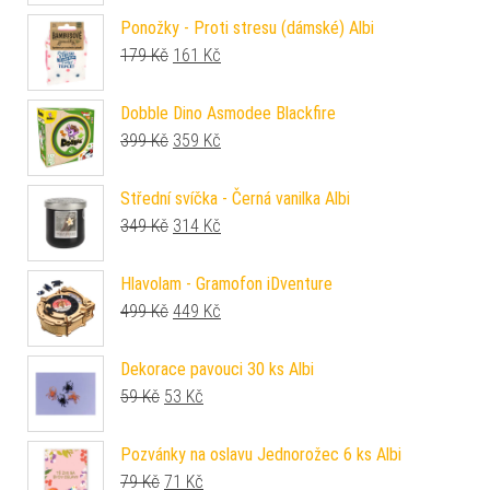
Ponožky - Proti stresu (dámské) Albi
Původní cena byla: 179 Kč.
Aktuální cena je: 161 Kč.
179
Kč
161
Kč
Dobble Dino Asmodee Blackfire
Původní cena byla: 399 Kč.
Aktuální cena je: 359 Kč.
399
Kč
359
Kč
Střední svíčka - Černá vanilka Albi
Původní cena byla: 349 Kč.
Aktuální cena je: 314 Kč.
349
Kč
314
Kč
Hlavolam - Gramofon iDventure
Původní cena byla: 499 Kč.
Aktuální cena je: 449 Kč.
499
Kč
449
Kč
Dekorace pavouci 30 ks Albi
Původní cena byla: 59 Kč.
Aktuální cena je: 53 Kč.
59
Kč
53
Kč
Pozvánky na oslavu Jednorožec 6 ks Albi
Původní cena byla: 79 Kč.
Aktuální cena je: 71 Kč.
79
Kč
71
Kč