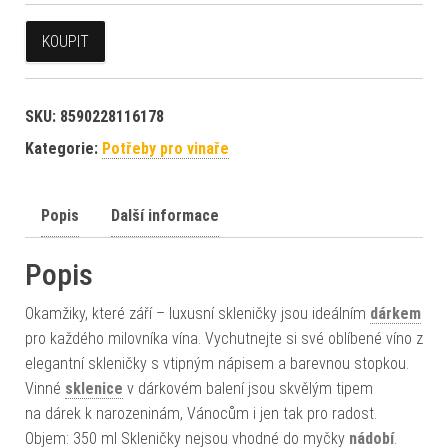
KOUPIT
SKU:
8590228116178
Kategorie:
Potřeby pro vinaře
Popis
Další informace
Popis
Okamžiky, které září – luxusní skleničky jsou ideálním
dárkem
pro každého milovníka vína. Vychutnejte si své oblíbené víno z
elegantní skleničky s vtipným nápisem a barevnou stopkou.
Vinné
sklenice
v dárkovém balení jsou skvělým tipem
na dárek k narozeninám, Vánocům i jen tak pro radost.
Objem: 350 ml Skleničky nejsou vhodné do myčky
nádobí
.