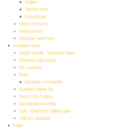
Stalker
Tainted Grail
Unmatched
Vědomostní hry
Venkovní hry
Výhodné herní sety
Kouzelné čtení
Chytrý školák - Kouzelné čtení
Doplňky k Albi tužce
Hry a puzzle
Knihy
Zpívánky a miniknihy
Kúzelné čítanie SK
Sady s Albi tužkou
Samolepkové knížky
Tolki - Electronic talking pen
Tolki pro dospělé
Kvído