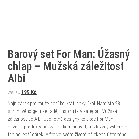
Barový set For Man: Úžasný
chlap – Mužská záležitost
Albi
Původní cena byla: 299 Kč.
Aktuální cena je: 199 Kč.
199
Kč
299
Kč
Najít dárek pro muže není kolikrát lehký úkol. Namísto 28.
sprchového gelu se raději inspirujte v kategorii Mužská
záležitost od Albi. Jednotné designy kolekce For Man
dovolují produkty navzájem kombinovat, a tak vždy vyberete
ten nejlepší dárek. Máte ve svém životě nějakého úžasného