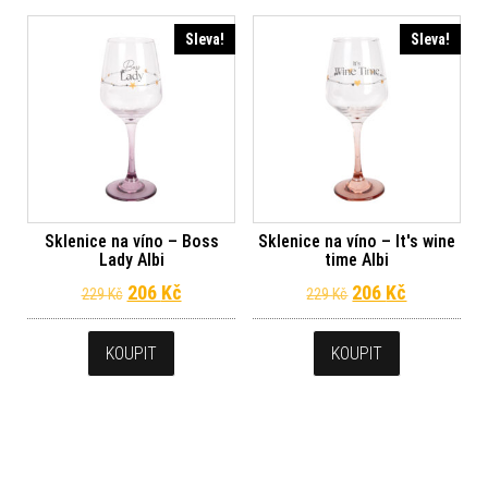
Sleva!
Sleva!
Sklenice na víno – Boss
Sklenice na víno – It's wine
Lady Albi
time Albi
Původní cena byla: 229 Kč.
Aktuální cena je: 206 Kč.
Původní cena byl
Aktuální c
206
Kč
206
Kč
229
Kč
229
Kč
KOUPIT
KOUPIT