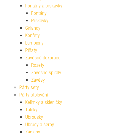
Fontány a prskavky
Fontány
Prskavky
Girlandy
Konfety
Lampiony
Piňaty
Závěsné dekorace
Rozety
Závěsné spirály
Závěsy
Párty sety
Párty stolování
Kelímky a skleničky
Talířky
Ubrousky
Ubrusy a šerpy
Zápichy