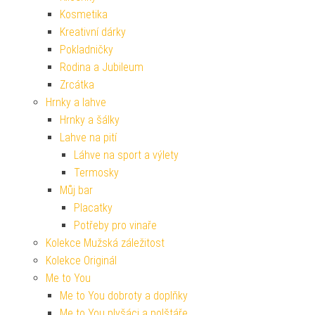
Kosmetika
Kreativní dárky
Pokladničky
Rodina a Jubileum
Zrcátka
Hrnky a lahve
Hrnky a šálky
Lahve na pití
Láhve na sport a výlety
Termosky
Můj bar
Placatky
Potřeby pro vinaře
Kolekce Mužská záležitost
Kolekce Originál
Me to You
Me to You dobroty a doplňky
Me to You plyšáci a polštáře