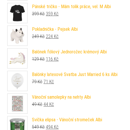
Pánské tričko - Mám tolik práce, vel. M Albi
Původní cena byla: 399 Kč.
Aktuální cena je: 359 Kč.
399
Kč
359
Kč
Pokladnička - Pejsek Albi
Původní cena byla: 249 Kč.
Aktuální cena je: 224 Kč.
249
Kč
224
Kč
Balónek fóliový Jednorožec krémový Albi
Původní cena byla: 129 Kč.
Aktuální cena je: 116 Kč.
129
Kč
116
Kč
Balónky latexové Svatba Just Married 6 ks Albi
Původní cena byla: 79 Kč.
Aktuální cena je: 71 Kč.
79
Kč
71
Kč
Vánoční samolepky na nehty Albi
Původní cena byla: 49 Kč.
Aktuální cena je: 44 Kč.
49
Kč
44
Kč
Svíčka elipsa - Vánoční stromeček Albi
Původní cena byla: 549 Kč.
Aktuální cena je: 494 Kč.
549
Kč
494
Kč