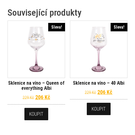
Související produkty
Sleva!
Sleva!
Sklenice na víno – Queen of
Sklenice na víno – 40 Albi
everything Albi
Původní cena byl
Aktuální c
206
Kč
229
Kč
Původní cena byla: 229 Kč.
Aktuální cena je: 206 Kč.
206
Kč
229
Kč
KOUPIT
KOUPIT