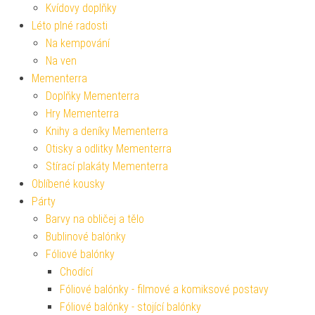
Kvídovy doplňky
Léto plné radosti
Na kempování
Na ven
Mementerra
Doplňky Mementerra
Hry Mementerra
Knihy a deníky Mementerra
Otisky a odlitky Mementerra
Stírací plakáty Mementerra
Oblíbené kousky
Párty
Barvy na obličej a tělo
Bublinové balónky
Fóliové balónky
Chodící
Fóliové balónky - filmové a komiksové postavy
Fóliové balónky - stojící balónky