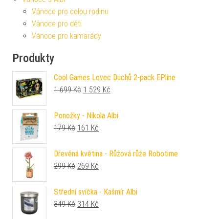
Vánoce pro celou rodinu
Vánoce pro děti
Vánoce pro kamarády
Produkty
Cool Games Lovec Duchů 2-pack EPline
Původní cena byla: 1 699 Kč.
Aktuální cena je: 1 529 Kč.
1 699
Kč
1 529
Kč
Ponožky - Nikola Albi
Původní cena byla: 179 Kč.
Aktuální cena je: 161 Kč.
179
Kč
161
Kč
Dřevěná květina - Růžová růže Robotime
Původní cena byla: 299 Kč.
Aktuální cena je: 269 Kč.
299
Kč
269
Kč
Střední svíčka - Kašmír Albi
Původní cena byla: 349 Kč.
Aktuální cena je: 314 Kč.
349
Kč
314
Kč