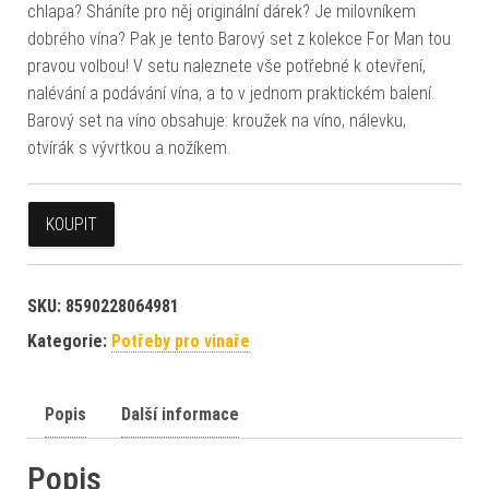
chlapa? Sháníte pro něj originální dárek? Je milovníkem
dobrého vína? Pak je tento Barový set z kolekce For Man tou
pravou volbou! V setu naleznete vše potřebné k otevření,
nalévání a podávání vína, a to v jednom praktickém balení.
Barový set na víno obsahuje: kroužek na víno, nálevku,
otvírák s vývrtkou a nožíkem.
KOUPIT
SKU:
8590228064981
Kategorie:
Potřeby pro vinaře
Popis
Další informace
Popis