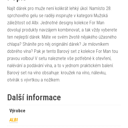
Najít dárek pro muže není kolikrát lehký úkol. Namísto 28.
sprchového gelu se raději inspirujte v kategorii Mužská
záležitost od Albi. Jednotné designy kolekce For Man
dovolují produkty navzájem kombinovat, a tak vždy vyberete
ten nejlepší dárek. Máte ve svém životě nějakého úžasného
chlapa? Sháníte pro něj originální dárek? Je milovníkem
dobrého vína? Pak je tento Barový set z kolekce For Man tou
pravou volbou! V setu naleznete vše potřebné k otevření,
nalévání a podávání vína, a to v jednom praktickém balení.
Barový set na víno obsahuje: kroužek na víno, nálevku,
otvírák s vývrtkou a nožíkem.
Další informace
Výrobce
ALBI