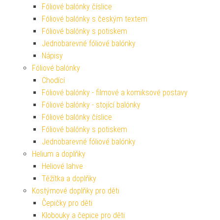
Fóliové balónky číslice
Fóliové balónky s českým textem
Fóliové balónky s potiskem
Jednobarevné fóliové balónky
Nápisy
Fóliové balónky
Chodící
Fóliové balónky - filmové a komiksové postavy
Fóliové balónky - stojící balónky
Fóliové balónky číslice
Fóliové balónky s potiskem
Jednobarevné fóliové balónky
Helium a doplňky
Heliové lahve
Těžítka a doplňky
Kostýmové doplňky pro děti
Čepičky pro děti
Klobouky a čepice pro děti